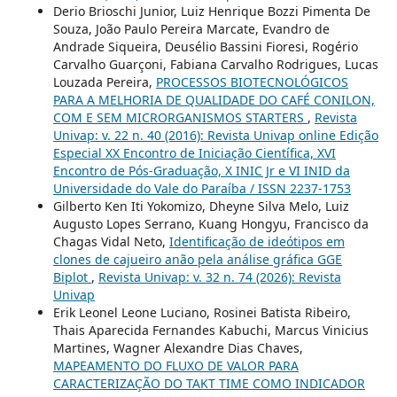
Derio Brioschi Junior, Luiz Henrique Bozzi Pimenta De
Souza, João Paulo Pereira Marcate, Evandro de
Andrade Siqueira, Deusélio Bassini Fioresi, Rogério
Carvalho Guarçoni, Fabiana Carvalho Rodrigues, Lucas
Louzada Pereira,
PROCESSOS BIOTECNOLÓGICOS
PARA A MELHORIA DE QUALIDADE DO CAFÉ CONILON,
COM E SEM MICRORGANISMOS STARTERS
,
Revista
Univap: v. 22 n. 40 (2016): Revista Univap online Edição
Especial XX Encontro de Iniciação Científica, XVI
Encontro de Pós-Graduação, X INIC Jr e VI INID da
Universidade do Vale do Paraíba / ISSN 2237-1753
Gilberto Ken Iti Yokomizo, Dheyne Silva Melo, Luiz
Augusto Lopes Serrano, Kuang Hongyu, Francisco da
Chagas Vidal Neto,
Identificação de ideótipos em
clones de cajueiro anão pela análise gráfica GGE
Biplot
,
Revista Univap: v. 32 n. 74 (2026): Revista
Univap
Erik Leonel Leone Luciano, Rosinei Batista Ribeiro,
Thais Aparecida Fernandes Kabuchi, Marcus Vinicius
Martines, Wagner Alexandre Dias Chaves,
MAPEAMENTO DO FLUXO DE VALOR PARA
CARACTERIZAÇÃO DO TAKT TIME COMO INDICADOR