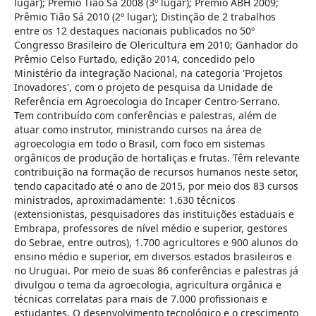
lugar); Prêmio Tião Sá 2008 (3º lugar); Prêmio ABH 2009;
Prêmio Tião Sá 2010 (2º lugar); Distinção de 2 trabalhos
entre os 12 destaques nacionais publicados no 50º
Congresso Brasileiro de Olericultura em 2010; Ganhador do
Prêmio Celso Furtado, edição 2014, concedido pelo
Ministério da integração Nacional, na categoria 'Projetos
Inovadores', com o projeto de pesquisa da Unidade de
Referência em Agroecologia do Incaper Centro-Serrano.
Tem contribuído com conferências e palestras, além de
atuar como instrutor, ministrando cursos na área de
agroecologia em todo o Brasil, com foco em sistemas
orgânicos de produção de hortaliças e frutas. Têm relevante
contribuição na formação de recursos humanos neste setor,
tendo capacitado até o ano de 2015, por meio dos 83 cursos
ministrados, aproximadamente: 1.630 técnicos
(extensionistas, pesquisadores das instituições estaduais e
Embrapa, professores de nível médio e superior, gestores
do Sebrae, entre outros), 1.700 agricultores e 900 alunos do
ensino médio e superior, em diversos estados brasileiros e
no Uruguai. Por meio de suas 86 conferências e palestras já
divulgou o tema da agroecologia, agricultura orgânica e
técnicas correlatas para mais de 7.000 profissionais e
estudantes. O desenvolvimento tecnológico e o crescimento