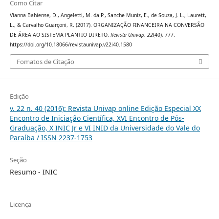
Como Citar
Vianna Bahiense, D., Angeletti, M. da P., Sanche Muniz, E., de Souza, J. L., Laurett,
L., & Carvalho Guarçoni, R. (2017). ORGANIZAÇÃO FINANCEIRA NA CONVERSÃO
DE ÁREA AO SISTEMA PLANTIO DIRETO.
Revista Univap
,
22
(40), 777.
https://doi.org/10.18066/revistaunivap.v22i40.1580
Fomatos de Citação
Edição
v. 22 n. 40 (2016): Revista Univap online Edição Especial XX
Encontro de Iniciação Científica, XVI Encontro de Pós-
Graduação, X INIC Jr e VI INID da Universidade do Vale do
Paraíba / ISSN 2237-1753
Seção
Resumo - INIC
Licença