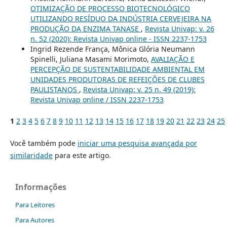
OTIMIZAÇÃO DE PROCESSO BIOTECNOLÓGICO
UTILIZANDO RESÍDUO DA INDÚSTRIA CERVEJEIRA NA
PRODUÇÃO DA ENZIMA TANASE
,
Revista Univap: v. 26
n. 52 (2020): Revista Univap online - ISSN 2237-1753
Ingrid Rezende França, Mônica Glória Neumann
Spinelli, Juliana Masami Morimoto,
AVALIAÇÃO E
PERCEPÇÃO DE SUSTENTABILIDADE AMBIENTAL EM
UNIDADES PRODUTORAS DE REFEIÇÕES DE CLUBES
PAULISTANOS
,
Revista Univap: v. 25 n. 49 (2019):
Revista Univap online / ISSN 2237-1753
1
2
3
4
5
6
7
8
9
10
11
12
13
14
15
16
17
18
19
20
21
22
23
24
25
Você também pode
iniciar uma pesquisa avançada por
similaridade
para este artigo.
Informações
Para Leitores
Para Autores