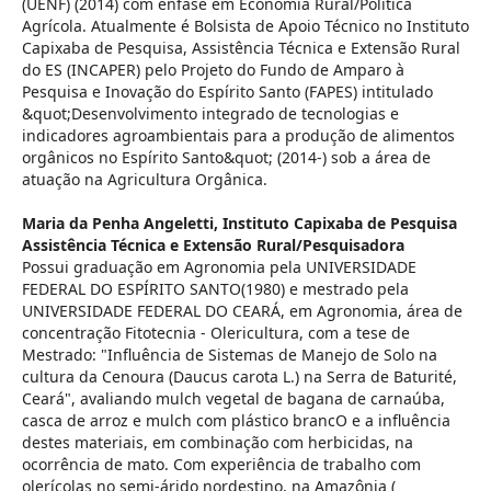
(UENF) (2014) com ênfase em Economia Rural/Política
Agrícola. Atualmente é Bolsista de Apoio Técnico no Instituto
Capixaba de Pesquisa, Assistência Técnica e Extensão Rural
do ES (INCAPER) pelo Projeto do Fundo de Amparo à
Pesquisa e Inovação do Espírito Santo (FAPES) intitulado
&quot;Desenvolvimento integrado de tecnologias e
indicadores agroambientais para a produção de alimentos
orgânicos no Espírito Santo&quot; (2014-) sob a área de
atuação na Agricultura Orgânica.
Maria da Penha Angeletti,
Instituto Capixaba de Pesquisa
Assistência Técnica e Extensão Rural/Pesquisadora
Possui graduação em Agronomia pela UNIVERSIDADE
FEDERAL DO ESPÍRITO SANTO(1980) e mestrado pela
UNIVERSIDADE FEDERAL DO CEARÁ, em Agronomia, área de
concentração Fitotecnia - Olericultura, com a tese de
Mestrado: "Influência de Sistemas de Manejo de Solo na
cultura da Cenoura (Daucus carota L.) na Serra de Baturité,
Ceará", avaliando mulch vegetal de bagana de carnaúba,
casca de arroz e mulch com plástico brancO e a influência
destes materiais, em combinação com herbicidas, na
ocorrência de mato. Com experiência de trabalho com
olerícolas no semi-árido nordestino, na Amazônia (