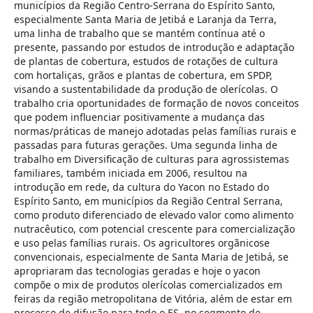
municípios da Região Centro-Serrana do Espírito Santo,
especialmente Santa Maria de Jetibá e Laranja da Terra,
uma linha de trabalho que se mantém contínua até o
presente, passando por estudos de introdução e adaptação
de plantas de cobertura, estudos de rotações de cultura
com hortaliças, grãos e plantas de cobertura, em SPDP,
visando a sustentabilidade da produção de olerícolas. O
trabalho cria oportunidades de formação de novos conceitos
que podem influenciar positivamente a mudança das
normas/práticas de manejo adotadas pelas famílias rurais e
passadas para futuras gerações. Uma segunda linha de
trabalho em Diversificação de culturas para agrossistemas
familiares, também iniciada em 2006, resultou na
introdução em rede, da cultura do Yacon no Estado do
Espírito Santo, em municípios da Região Central Serrana,
como produto diferenciado de elevado valor como alimento
nutracêutico, com potencial crescente para comercialização
e uso pelas famílias rurais. Os agricultores orgãnicose
convencionais, especialmente de Santa Maria de Jetibá, se
apropriaram das tecnologias geradas e hoje o yacon
compõe o mix de produtos olerícolas comercializados em
feiras da região metropolitana de Vitória, além de estar em
processo de difusão para todo o ES, no segmento de