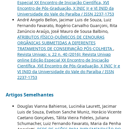
Especial XX Encontro de Iniciação Científica, XVI
Encontro de Pós-Graduação, X INIC Jr e VI INID da
Universidade do Vale do Paraíba / ISSN 2237-1753
André Angelo Bellon, Jacimar Luis de Souza, Luiz
Fernando Favarato, Rogério Carvalho Guarçoni, Rita
Zanúncio Araújo, José Mauro de Sousa Balbino,
ATRIBUTOS FÍSICO-QUÍMICOS DE CENOURAS
ORGÂNICAS SUBMETIDAS A DIFERENTES
TRATAMENTOS DE CONSERVAÇÃO PÓS-COLHEITA
,
Revista Univap: v. 22 n. 40 (2016): Revista Univap
online Edição Especial XX Encontro de Iniciação
Científica, XVI Encontro de Pós-Graduação, X INIC Jr e
VI INID da Universidade do Vale do Paraíba / ISSN
2237-1753
Artigos Semelhantes
Douglas Vianna Bahiense, Lucinéia Laurett, Jacimar
Luis de Souza, Evelson Sanche Muniz, Horácio Vicente
Caetano Gonçalves, Tálita Vieira Fideles, Juliana
Schumacher, Luiz Fernando Favarato, Maria da Penha