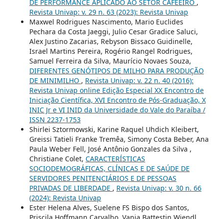
DE PERFORMANCE APLICADO AO SETOR CAFEEIRO
,
Revista Univap: v. 29 n. 63 (2023): Revista Univap
Maxwel Rodrigues Nascimento, Mario Euclides
Pechara da Costa Jaeggi, Julio Cesar Gradice Saluci,
Alex Justino Zacarias, Rebyson Bissaco Guidinelle,
Israel Martins Pereira, Rogério Rangel Rodrigues,
Samuel Ferreira da Silva, Maurício Novaes Souza,
DIFERENTES GENÓTIPOS DE MILHO PARA PRODUÇÃO
DE MINIMILHO
,
Revista Univap: v. 22 n. 40 (2016):
Revista Univap online Edição Especial XX Encontro de
Iniciação Científica, XVI Encontro de Pós-Graduação, X
INIC Jr e VI INID da Universidade do Vale do Paraíba /
ISSN 2237-1753
Shirlei Sztormowski, Karine Raquel Uhdich Kleibert,
Greissi Tatieli Franke Tremêa, Simony Costa Beber, Ana
Paula Weber Fell, José Antônio Gonzales da Silva ,
Christiane Colet,
CARACTERÍSTICAS
SOCIODEMOGRÁFICAS, CLÍNICAS E DE SAÚDE DE
SERVIDORES PENITENCIÁRIOS E DE PESSOAS
PRIVADAS DE LIBERDADE
,
Revista Univap: v. 30 n. 66
(2024): Revista Univap
Ester Helena Alves, Suelene FS Bispo dos Santos,
Priscila Hoffmann Carvalho, Vania Battestin Wiendl,