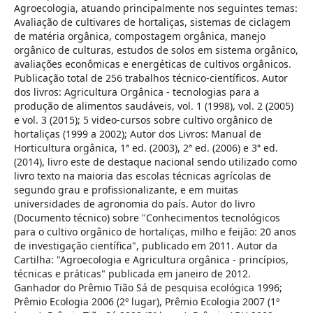
Agroecologia, atuando principalmente nos seguintes temas:
Avaliação de cultivares de hortaliças, sistemas de ciclagem
de matéria orgânica, compostagem orgânica, manejo
orgânico de culturas, estudos de solos em sistema orgânico,
avaliações econômicas e energéticas de cultivos orgânicos.
Publicação total de 256 trabalhos técnico-científicos. Autor
dos livros: Agricultura Orgânica - tecnologias para a
produção de alimentos saudáveis, vol. 1 (1998), vol. 2 (2005)
e vol. 3 (2015); 5 video-cursos sobre cultivo orgânico de
hortaliças (1999 a 2002); Autor dos Livros: Manual de
Horticultura orgânica, 1ª ed. (2003), 2ª ed. (2006) e 3ª ed.
(2014), livro este de destaque nacional sendo utilizado como
livro texto na maioria das escolas técnicas agrícolas de
segundo grau e profissionalizante, e em muitas
universidades de agronomia do país. Autor do livro
(Documento técnico) sobre "Conhecimentos tecnológicos
para o cultivo orgânico de hortaliças, milho e feijão: 20 anos
de investigação científica", publicado em 2011. Autor da
Cartilha: "Agroecologia e Agricultura orgânica - princípios,
técnicas e práticas" publicada em janeiro de 2012.
Ganhador do Prêmio Tião Sá de pesquisa ecológica 1996;
Prêmio Ecologia 2006 (2º lugar), Prêmio Ecologia 2007 (1º