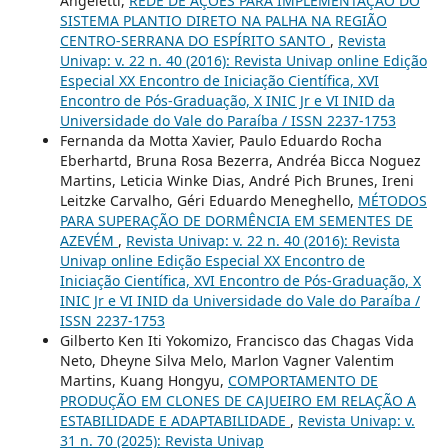
Angeletti,
REDE DE AÇÕES PARA IMPLEMENTAÇÃO DO
SISTEMA PLANTIO DIRETO NA PALHA NA REGIÃO
CENTRO-SERRANA DO ESPÍRITO SANTO
,
Revista
Univap: v. 22 n. 40 (2016): Revista Univap online Edição
Especial XX Encontro de Iniciação Científica, XVI
Encontro de Pós-Graduação, X INIC Jr e VI INID da
Universidade do Vale do Paraíba / ISSN 2237-1753
Fernanda da Motta Xavier, Paulo Eduardo Rocha
Eberhartd, Bruna Rosa Bezerra, Andréa Bicca Noguez
Martins, Leticia Winke Dias, André Pich Brunes, Ireni
Leitzke Carvalho, Géri Eduardo Meneghello,
MÉTODOS
PARA SUPERAÇÃO DE DORMÊNCIA EM SEMENTES DE
AZEVÉM
,
Revista Univap: v. 22 n. 40 (2016): Revista
Univap online Edição Especial XX Encontro de
Iniciação Científica, XVI Encontro de Pós-Graduação, X
INIC Jr e VI INID da Universidade do Vale do Paraíba /
ISSN 2237-1753
Gilberto Ken Iti Yokomizo, Francisco das Chagas Vida
Neto, Dheyne Silva Melo, Marlon Vagner Valentim
Martins, Kuang Hongyu,
COMPORTAMENTO DE
PRODUÇÃO EM CLONES DE CAJUEIRO EM RELAÇÃO A
ESTABILIDADE E ADAPTABILIDADE
,
Revista Univap: v.
31 n. 70 (2025): Revista Univap