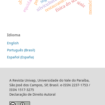
física do solo
pnrs
silvicultura
restaurantes
memória
sinir
Idioma
English
Português (Brasil)
Español (España)
A Revista Univap, Universidade do Vale do Paraíba,
São José dos Campos, SP, Brasil. e-ISSN 2237-1753 /
ISSN 1517-3275
Declaração de Direito Autoral