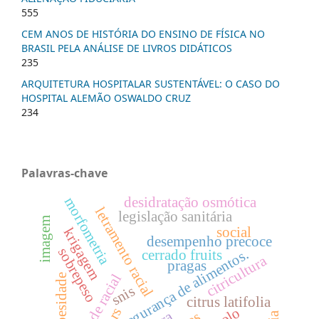
555
CEM ANOS DE HISTÓRIA DO ENSINO DE FÍSICA NO
BRASIL PELA ANÁLISE DE LIVROS DIDÁTICOS
235
ARQUITETURA HOSPITALAR SUSTENTÁVEL: O CASO DO
HOSPITAL ALEMÃO OSWALDO CRUZ
234
Palavras-chave
morfometria
desidratação osmótica
letramento racial
legislação sanitária
imagem
social
krigagem
desempenho precoce
sobrepeso
segurança de alimentos.
cerrado fruits
citricultura
pragas
equidade racial
obesidade
snis
citrus latifolia