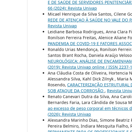
E DE SAÚDE DE SERVIDORES PENITENCIÁR
66 (2024): Revista Univap
Micael Henrique da Silva Santos, Cilene G
REDE DE ATENÇAO À SAÚDE NO VALE DO P
Revista Univap
Leidiane Barbosa Rodrigues, Anna Clara Fi
Ronilson Ferreira Freitas, Alenice Aliane 
PANDEMIA DE COVID-19 E FATORES ASSO
Ronaldo Urias Mendonça, Ronilson Ferreira 
Santos Brant Rocha, Daniela Araújo Veloso
NEUROLÓGICA: ANÁLISE DE ENCAMINHAM
(2019): Revista Univap online / ISSN 2237-
Ana Cláudia Costa de Oliveira, Hortencia N
Alessandra Silva, Kahl Dick Zilnyk , Maria
Rosendo,
CARACTERIZAÇÃO ESTRUTURAL D
SOB ATAQUE DA CORROSÃO
,
Revista Univa
Renato Canevari Dutra da Silva, Ana Carol
Bernardes Faria, Lara Cândida de Sousa M
ao excesso de peso corporal em técnico
(2026): Revista Univap
Alexsandra Marinho Dias, Simone Beatriz Pe
Pereira Belmiro, Indiara Mesquita Fialho,
PERMANENTE PARA OS PROFISSIONAIS E