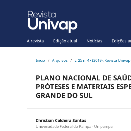
A revista
Edição atual
Notícias
Edições a
Início
/
Arquivos
/
v. 25 n. 47 (2019): Revista Univa
PLANO NACIONAL DE SAÚDE
PRÓTESES E MATERIAIS ESP
GRANDE DO SUL
Christian Caldeira Santos
Universidade Federal do Pampa - Unipampa