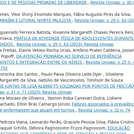
IOS E DE PESSOAS PRIVADAS DE LIBERDADE
,
Revista Univap: v. 30 
omes, Vitor Shinji Enomoto Marques, Fábio Augusto Pires da Silva,
ARAÍBA E LITORAL NORTE PAULISTA
,
Revista Univap: v. 29 n. 63 (20
gueiredo Ferreira Batista, Vivianne Margareth Chaves Pereira Reis
Fonseca,
PRÁTICA DE ATIVIDADE FÍSICA DE ADOLESCENTES DURANTE
CIADOS
,
Revista Univap: v. 29 n. 63 (2023): Revista Univap
Freitas, Elaine Veloso Rocha Urias, Antônio Prates Caldeira, Josia
 Popoff,
DA ATENÇÃO PRIMÁRIA AO SERVIÇO DE REFERÊNCIA
ENTOS E INTEGRAÇÃO ENTRE OS NÍVEIS
,
Revista Univap: v. 25 n. 
1753
oronha dos Santos , Paulo Paiva Oliveira Leite Dyer , Silvelene
 Margareth da Silva, Getúlio de Vasconcelos, Tonilson de Souza
E JUNTAS DE LIGA AL6060-T5 SOLDADAS POR PONTOS DE FRICÇÃ
p: v. 31 n. 71 (2025): Revista Univap
ina Moraes de Oliveira , Yasmin Koba Canevari Dutra, Lidiane
achado, Elton Brás Camargo Júnior,
Fatores associados à prevalênc
s de enfermagem que atuam em turnos
,
Revista Univap: v. 32 n. 74
drozo Viana, Leonardo Perão, Graciele Pessoa Silva, Flávia Cristin
 Raquel Schillo, Débora Pagnossimn Frizzo Pagnossim,
EDUCAÇÃO
 GESTORES QUE COMPÕEM A REDE DE ATENÇÃO A PESSOA COM