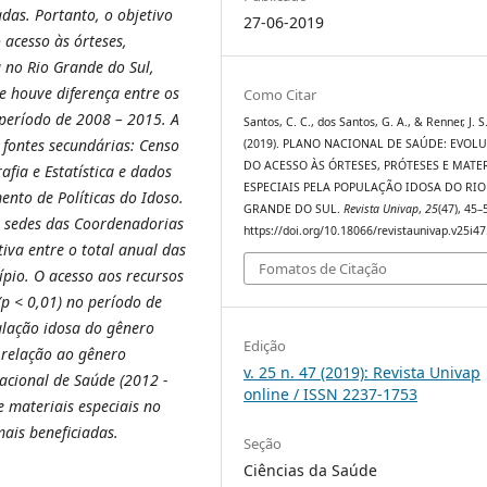
das. Portanto, o objetivo
27-06-2019
 acesso às órteses,
a no Rio Grande do Sul,
e houve diferença entre os
Como Citar
 período de 2008 – 2015. A
Santos, C. C., dos Santos, G. A., & Renner, J. S
 fontes secundárias: Censo
(2019). PLANO NACIONAL DE SAÚDE: EVOL
DO ACESSO ÀS ÓRTESES, PRÓTESES E MATE
afia e Estatística e dados
ESPECIAIS PELA POPULAÇÃO IDOSA DO RIO
nto de Políticas do Idoso.
GRANDE DO SUL.
Revista Univap
,
25
(47), 45–
s sedes das Coordenadorias
https://doi.org/10.18066/revistaunivap.v25i4
iva entre o total anual das
Fomatos de Citação
ípio. O acesso aos recursos
p < 0,01) no período de
ulação idosa do gênero
Edição
 relação ao gênero
v. 25 n. 47 (2019): Revista Univap
acional de Saúde (2012 -
online / ISSN 2237-1753
 materiais especiais no
ais beneficiadas.
Seção
Ciências da Saúde