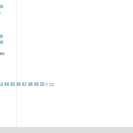
ão
-
al
le
pes
43
44
45
46
47
48
49
50
>
>>