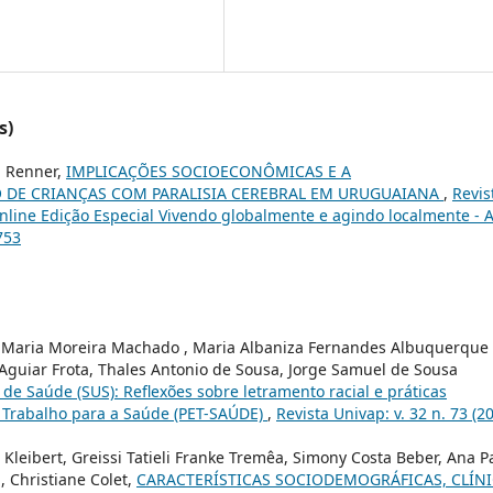
s)
m Renner,
IMPLICAÇÕES SOCIOECONÔMICAS E A
DE CRIANÇAS COM PARALISIA CEREBRAL EM URUGUAIANA
,
Revis
 online Edição Especial Vivendo globalmente e agindo localmente - 
753
en Maria Moreira Machado , Maria Albaniza Fernandes Albuquerque
 Aguiar Frota, Thales Antonio de Sousa, Jorge Samuel de Sousa
de Saúde (SUS): Reflexões sobre letramento racial e práticas
 Trabalho para a Saúde (PET-SAÚDE)
,
Revista Univap: v. 32 n. 73 (20
Kleibert, Greissi Tatieli Franke Tremêa, Simony Costa Beber, Ana P
, Christiane Colet,
CARACTERÍSTICAS SOCIODEMOGRÁFICAS, CLÍN