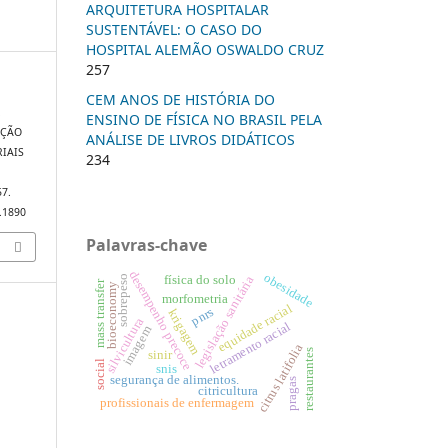
ARQUITETURA HOSPITALAR
SUSTENTÁVEL: O CASO DO
HOSPITAL ALEMÃO OSWALDO CRUZ
257
CEM ANOS DE HISTÓRIA DO
.
ENSINO DE FÍSICA NO BRASIL PELA
UÇÃO
ANÁLISE DE LIVROS DIDÁTICOS
RIAIS
234
57.
7.1890
Palavras-chave
desempenho precoce
obesidade
sobrepeso
física do solo
legislação sanitária
mass transfer
bioeconomy
morfometria
equidade racial
pnrs
krigagem
silvicultura
letramento racial
imagem
citrus latifolia
restaurantes
sinir
social
snis
segurança de alimentos.
pragas
citricultura
profissionais de enfermagem