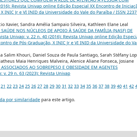
(2016): Revista Univap online Edição Especial XX Encontro de Iniciaç
 X INIC Jr e VI INID da Universidade do Vale do Paraíba / ISSN 2237
cio Xavier, Sandra Amélia Sampaio Silveira, Kathleen Elane Leal
AÚDE NOS NÚCLEOS DE APOIO À SAÚDE DA FAMÍLIA (NASF) DE
ista Univap: v. 22 n. 40 (2016): Revista Univap online Edição Especi
ncontro de Pós-Graduação, X INIC Jr e VI INID da Universidade do Va
 Salim Khouri, Daniel Souza de Paula Santiago, Sarah Stéfany Lo
Matheus Maia Henriques Malveira, Alenice Aliane Fonseca, Josiane
S ASSOCIADOS AO SOBREPESO E OBESIDADE EM AGENTES
: v. 29 n. 63 (2023): Revista Univap
21
22
23
24
25
26
27
28
29
30
31
32
33
34
35
36
37
38
39
40
41
42
da por similaridade
para este artigo.