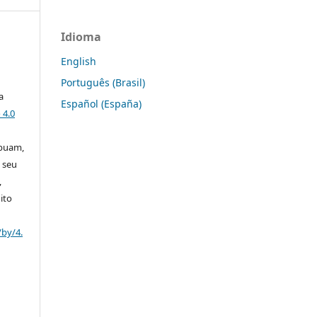
Idioma
English
Português (Brasil)
a
Español (España)
 4.0
ibuam,
 seu
,
ito
/by/4.