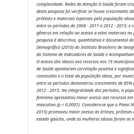
complexidade. Redes de Atenção à Saúde foram cria
desta pesquisa foi verificar se houve crescimento do
próteses e materiais especiais pela população idos
entre os períodos de 2008 - 2011 e 2012 - 2015; e s
gêneros em relação ao acesso a estes materiais no
pesquisa é descritiva, quantitativa e documental de
Demográfico (2010) do Instituto Brasileiro de Geogr
do Sistema de Indicadores de Saúde e Acompanhame
O acesso dos idosos aos recursos nos 19 município
de Saúde apontaram correlação positiva e significat
concessões e o total da população idosa, por munic
entre os períodos demonstrou crescimento de 85% (
2012 - 2015. Na integralidade dos períodos, a pop
feminino apresentou maior acesso aos recursos em
masculino (p < 0,0001). Considera-se que o Plano N
2015) promoveu maior acesso às órteses, próteses e
estado gaúcho, onde as mulheres idosas foram as m