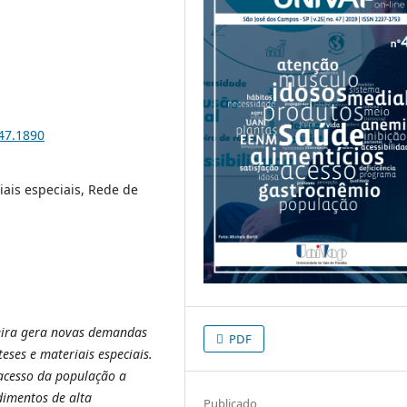
i47.1890
iais especiais, Rede de
eira gera novas demandas
PDF
eses e materiais especiais.
acesso da população a
dimentos de alta
Publicado