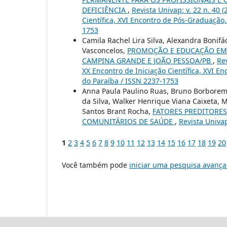
DEFICIÊNCIA
,
Revista Univap: v. 22 n. 40 
Científica, XVI Encontro de Pós-Graduação,
1753
Camila Rachel Lira Silva, Alexandra Bonifá
Vasconcelos,
PROMOÇÃO E EDUCAÇÃO EM S
CAMPINA GRANDE E JOÃO PESSOA/PB
,
Rev
XX Encontro de Iniciação Científica, XVI E
do Paraíba / ISSN 2237-1753
Anna Paula Paulino Ruas, Bruno Borborema
da Silva, Walker Henrique Viana Caixeta, 
Santos Brant Rocha,
FATORES PREDITORE
COMUNITÁRIOS DE SAÚDE
,
Revista Univap
1
2
3
4
5
6
7
8
9
10
11
12
13
14
15
16
17
18
19
20
Você também pode
iniciar uma pesquisa avança