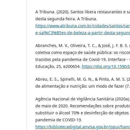
A Tribuna. (2020). Santos libera restaurantes e s
desta segunda-feira. A Tribuna.
https://www.atribuna.com.br/cidades/santos/san
e-sal%C3%B5es-de-beleza-a-partir-desta-segund
Abranches, M. V., Oliveira, T. C., & José, J. F. B. S
coletiva como espaço de saúde pública: os riscos
trazidos pela pandemia de Covid-19. Interface 
Educação, 25, e200654.
https://doi.org/10.1590/
Abreu, E. S., Spinelli, M. G. N., & Pinto, A. M. S.
de alimentação e nutrição: um modo de fazer (7.
Agência Nacional de Vigilância Sanitária (2020a)
de maio de 2020. Recomendações sobre produt
substituir o álcool 70% e desinfecção de objetos
pandemia de COVID-19.
https://bibliotecadigital.anvisa.gov.br/jspui/han