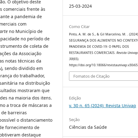
ão. O objetivo deste
25-03-2024
s comerciais frente às
rante a pandemia de
merciais com
Como Citar
carte
no Município de
Pinto, A. M. de S., & Gil Marcelino, M. . (2024)
apacidade no período de
SEGURANÇA DOS ALIMENTOS NO CONTEXT
nstrumento de coleta de
PANDEMIA DE COVID-19: O PAPEL DOS
ações da Associação
RESTAURANTES COMERCIAIS.
Revista Univap
30
(65).
nas notas técnicas da
https://doi.org/10.18066/revistaunivap.v30i6
A), sendo dividido em
rança do trabalhador,
Fomatos de Citação
anitária na distribuição
esultados mostraram que
es na maioria dos itens.
Edição
mo a troca de máscaras a
v. 30 n. 65 (2024): Revista Univap
 de barreiras
Seção
possível o distanciamento
Ciências da Saúde
de fornecimento de
e obtiveram destaque