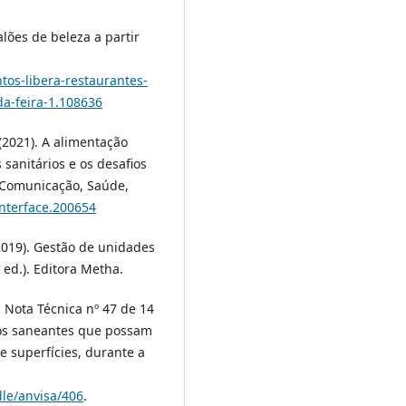
alões de beleza a partir
tos-libera-restaurantes-
a-feira-1.108636
. (2021). A alimentação
 sanitários e os desafios
- Comunicação, Saúde,
Interface.200654
 (2019). Gestão de unidades
 ed.). Editora Metha.
. Nota Técnica nº 47 de 14
os saneantes que possam
 e superfícies, durante a
dle/anvisa/406
.