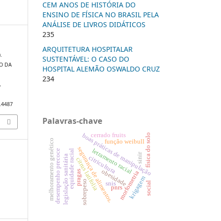
CEM ANOS DE HISTÓRIA DO
ENSINO DE FÍSICA NO BRASIL PELA
ANÁLISE DE LIVROS DIDÁTICOS
235
ARQUITETURA HOSPITALAR
.
SUSTENTÁVEL: O CASO DO
O DA
HOSPITAL ALEMÃO OSWALDO CRUZ
234
,
5.4487
Palavras-chave
cerrado fruits
boas práticas de manipulação
física do solo
melhoramento genético
função weibull
segurança de alimentos.
letramento racial
equidade racial
desempenho precoce
sinir
legislação sanitária
citricultura
citrus latifolia
obesidade
pragas
morfometria
krigagem
sobrepeso
social
snis
pnrs