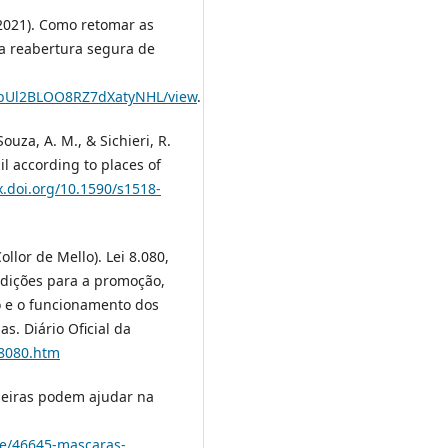
(2021). Como retomar as
a reabertura segura de
wWbUl2BLOO8RZ7dXatyNHL/view
.
Souza, A. M., & Sichieri, R.
l according to places of
x.doi.org/10.1590/s1518-
llor de Mello). Lei 8.080,
ndições para a promoção,
o e o funcionamento dos
s. Diário Oficial da
/l8080.htm
aseiras podem ajudar na
de/46645-mascaras-