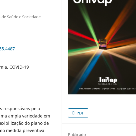
o de Saúde e Sociedade -
i65.4487
emia, COVID-19
s responsáveis pela
PDF
o uma ampla variedade em
lexibilização do plano de
mo medida preventiva
Publicado