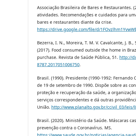
Associação Brasileira de Bares e Restaurantes. 
atividades. Recomendações e cuidados para um
bares e restaurantes diante da crise.
https://drive.google.com/file/d/1FOvzlhm1Yv
Bezerra, I. N., Moreira, T. M. V. Cavalcante, J. B., 
(2017). Food consumed outside the home in Brazi
purchase. Revista de Saúde Pública, 51.
http://d
8787.2017051006750
.
Brasil. (1990). Presidente (1990-1992: Fernando Co
de 19 de setembro de 1990. Dispõe sobre as co
proteção e recuperação da saúde, a organizaçã
serviços correspondentes e dá outras providência
União.
http://www.planalto.gov.br/ccivil_03/leis
Brasil. (2020). Ministério da Saúde. Máscaras c
prevenção contra o Coronavírus. MS.
https://www.saude.gov.br/noticias/agencia-sau