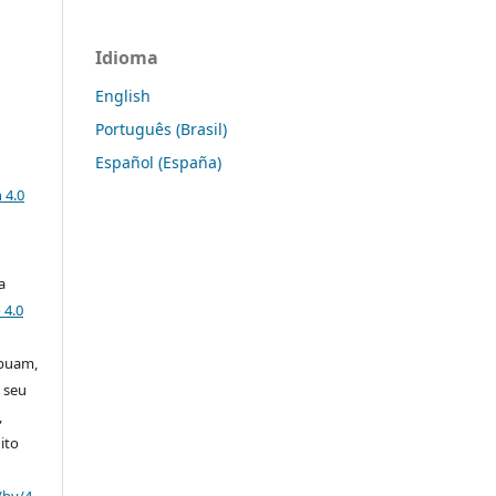
Idioma
English
Português (Brasil)
Español (España)
a
 4.0
a
 4.0
ibuam,
 seu
,
ito