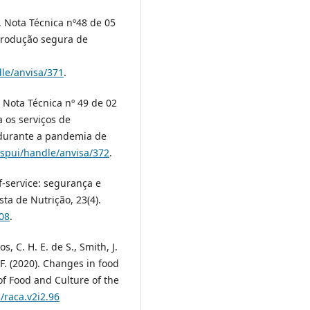
. Nota Técnica nº48 de 05
produção segura de
dle/anvisa/371
.
. Nota Técnica nº 49 de 02
 os serviços de
 durante a pandemia de
/jspui/handle/anvisa/372
.
f-service: segurança e
ta de Nutrição, 23(4).
08
.
s, C. H. E. de S., Smith, J.
. F. (2020). Changes in food
f Food and Culture of the
/raca.v2i2.96