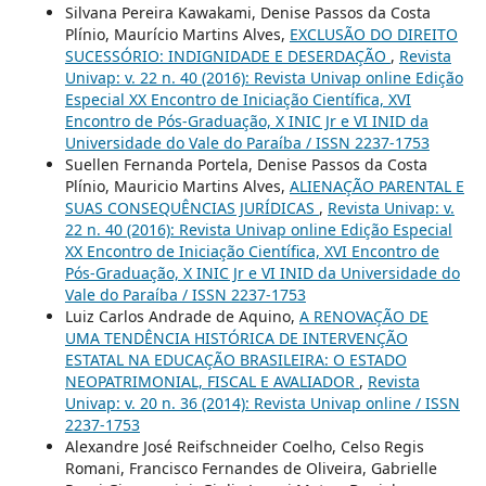
Silvana Pereira Kawakami, Denise Passos da Costa
Plínio, Maurício Martins Alves,
EXCLUSÃO DO DIREITO
SUCESSÓRIO: INDIGNIDADE E DESERDAÇÃO
,
Revista
Univap: v. 22 n. 40 (2016): Revista Univap online Edição
Especial XX Encontro de Iniciação Científica, XVI
Encontro de Pós-Graduação, X INIC Jr e VI INID da
Universidade do Vale do Paraíba / ISSN 2237-1753
Suellen Fernanda Portela, Denise Passos da Costa
Plínio, Mauricio Martins Alves,
ALIENAÇÃO PARENTAL E
SUAS CONSEQUÊNCIAS JURÍDICAS
,
Revista Univap: v.
22 n. 40 (2016): Revista Univap online Edição Especial
XX Encontro de Iniciação Científica, XVI Encontro de
Pós-Graduação, X INIC Jr e VI INID da Universidade do
Vale do Paraíba / ISSN 2237-1753
Luiz Carlos Andrade de Aquino,
A RENOVAÇÃO DE
UMA TENDÊNCIA HISTÓRICA DE INTERVENÇÃO
ESTATAL NA EDUCAÇÃO BRASILEIRA: O ESTADO
NEOPATRIMONIAL, FISCAL E AVALIADOR
,
Revista
Univap: v. 20 n. 36 (2014): Revista Univap online / ISSN
2237-1753
Alexandre José Reifschneider Coelho, Celso Regis
Romani, Francisco Fernandes de Oliveira, Gabrielle