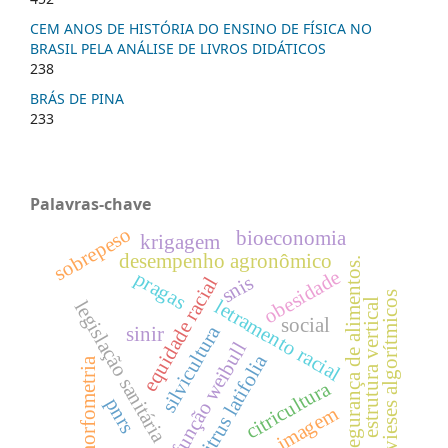
CEM ANOS DE HISTÓRIA DO ENSINO DE FÍSICA NO
BRASIL PELA ANÁLISE DE LIVROS DIDÁTICOS
238
BRÁS DE PINA
233
Palavras-chave
sobrepeso
bioeconomia
krigagem
desempenho agronômico
segurança de alimentos.
obesidade
pragas
snis
equidade racial
vieses algorítmicos
letramento racial
estrutura vertical
legislação sanitária
social
silvicultura
sinir
função weibull
citrus latifolia
morfometria
citricultura
pnrs
imagem