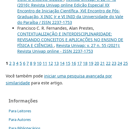
(2016): Revista Univap online Edição Especial XX
Encontro de Iniciação Científica, XVI Encontro de Pós-
Graduação, X INIC Jr e VI INID da Universidade do Vale
do Paraíba / ISSN 2237-1753
Francisco C. R. Fernandes, Alan Prestes,
CONTEXTUALIZAÇÃO E INTERDISCIPLINARIDADE:
REVISANDO CONCEITOS E APLICAÇÕES NO ENSINO DE
FÍSICA E CIÊNCIAS
,
Revista Univap: v. 27 n. 55 (2021):
Revista Univap online - ISSN 2237-1753
1
2
3
4
5
6
7
8
9
10
11
12
13
14
15
16
17
18
19
20
21
22
23
24
25
Você também pode
iniciar uma pesquisa avançada por
similaridade
para este artigo.
Informações
Para Leitores
Para Autores
Para Bibliotecários