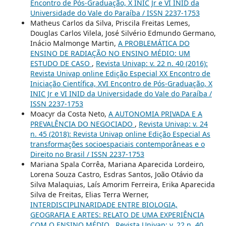
Encontro de Pós-Graduação, X INIC Jr e VI INID da
Universidade do Vale do Paraíba / ISSN 2237-1753
Matheus Carlos da Silva, Priscila Freitas Lemes,
Douglas Carlos Vilela, José Silvério Edmundo Germano,
Inácio Malmonge Martin,
A PROBLEMÁTICA DO
ENSINO DE RADIAÇÃO NO ENSINO MÉDIO: UM
ESTUDO DE CASO
,
Revista Univap: v. 22 n. 40 (2016):
Revista Univap online Edição Especial XX Encontro de
Iniciação Científica, XVI Encontro de Pós-Graduação, X
INIC Jr e VI INID da Universidade do Vale do Paraíba /
ISSN 2237-1753
Moacyr da Costa Neto,
A AUTONOMIA PRIVADA E A
PREVALÊNCIA DO NEGOCIADO
,
Revista Univap: v. 24
n. 45 (2018): Revista Univap online Edição Especial As
transformações socioespaciais contemporâneas e o
Direito no Brasil / ISSN 2237-1753
Mariana Spala Corrêa, Mariana Aparecida Lordeiro,
Lorena Souza Castro, Esdras Santos, João Otávio da
Silva Malaquias, Laís Amorim Ferreira, Erika Aparecida
Silva de Freitas, Elias Terra Werner,
INTERDISCIPLINARIDADE ENTRE BIOLOGIA,
GEOGRAFIA E ARTES: RELATO DE UMA EXPERIÊNCIA
COM O ENSINO MÉDIO
,
Revista Univap: v. 22 n. 40