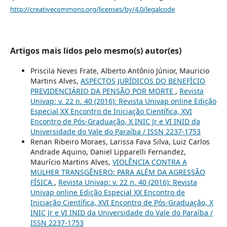
http://creativecommons.org/licenses/by/4.0/legalcode
Artigos mais lidos pelo mesmo(s) autor(es)
Priscila Neves Frate, Alberto Antônio Júnior, Mauricio
Martins Alves,
ASPECTOS JURÍDICOS DO BENEFÍCIO
PREVIDENCIÁRIO DA PENSÃO POR MORTE
,
Revista
Univap: v. 22 n. 40 (2016): Revista Univap online Edição
Especial XX Encontro de Iniciação Científica, XVI
Encontro de Pós-Graduação, X INIC Jr e VI INID da
Universidade do Vale do Paraíba / ISSN 2237-1753
Renan Ribeiro Moraes, Larissa Fava Silva, Luiz Carlos
Andrade Aquino, Daniel Lipparelli Fernandez,
Maurício Martins Alves,
VIOLÊNCIA CONTRA A
MULHER TRANSGÊNERO: PARA ALÉM DA AGRESSÃO
FÍSICA
,
Revista Univap: v. 22 n. 40 (2016): Revista
Univap online Edição Especial XX Encontro de
Iniciação Científica, XVI Encontro de Pós-Graduação, X
INIC Jr e VI INID da Universidade do Vale do Paraíba /
ISSN 2237-1753