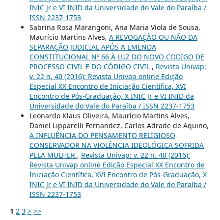
INIC Jr e VI INID da Universidade do Vale do Paraíba /
ISSN 2237-1753
Sabrina Rosa Marangoni, Ana Maria Viola de Sousa,
Maurício Martins Alves,
A REVOGAÇÃO OU NÃO DA
SEPARAÇÃO JUDICIAL APÓS A EMENDA
CONSTITUCIONAL Nº 66 À LUZ DO NOVO CODIGO DE
PROCESSO CIVIL E DO CÓDIGO CIVIL
,
Revista Univap:
v. 22 n. 40 (2016): Revista Univap online Edição
Especial XX Encontro de Iniciação Científica, XVI
Encontro de Pós-Graduação, X INIC Jr e VI INID da
Universidade do Vale do Paraíba / ISSN 2237-1753
Leonardo Klaus Oliveira, Maurício Martins Alves,
Daniel Lipparelli Fernandez, Carlos Adrade de Aquino,
A INFLUÊNCIA DO PENSAMENTO RELIGIOSO
CONSERVADOR NA VIOLÊNCIA IDEOLÓGICA SOFRIDA
PELA MULHER
,
Revista Univap: v. 22 n. 40 (2016):
Revista Univap online Edição Especial XX Encontro de
Iniciação Científica, XVI Encontro de Pós-Graduação, X
INIC Jr e VI INID da Universidade do Vale do Paraíba /
ISSN 2237-1753
1
2
3
>
>>