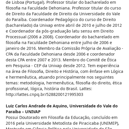
de Lisboa (Portugal). Professor titular do bacharelado em
filosofia na Faculdade Dehoniana. Professor titular do curso
de Direito da Faculdade de Direito da Universidade do Vale
do Paraíba. Coordenador Pedagógico do curso de Direito
(bacharelado) da Univap entre abril de 2010 e julho de 2012
e Coordenador da pós-graduação latu sensu em Direito
Processual (2006 a 2008). Coordenador do bacharelado em
filosofia na Faculdade Dehoniana entre julho de 2006 e
janeiro de 2016. Membro da Comissão Própria de Avaliação -
CPA da Faculdade Dehoniana desde 2006 e coordenador
desta CPA entre 2007 e 2013. Membro do Comitê de Ética
em Pesquisa - CEP da Univap desde 2012. Tem experiência
na área de Filosofia, Direito e História, com ênfase em Lógica
e hermenêutica, atuando principalmente nos seguintes
temas: metodologia, hermenêutica, filosofia do direito, ética
profissional, lógica, história do Brasil. Lattes:
http://lattes.cnpq.br/5288200121995303
Luiz Carlos Andrade de Aquino,
Universidade do Vale do
Paraíba – UNIVAP
Possui Doutorado em Filosofia da Educação, concluído em
2016 pela Universidade Metodista de Piracicaba (UNIMEP),
Mestrado em Ciência Política pela Universidade de São