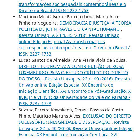
transformações socioespaciais contemporâneas e o
Direito no Brasil / ISSN 2237-1753
Martonio Mont'alverne Barreto Lima, Maria Alice
Pinheiro Nogueira,
DEMOCRACIA E JUSTIÇA: A TEORIA
POLÍTICA DE JOHN RAWLS E O CAPITAL HUMANO
,
Revista Univap: v. 24 n. 45 (2018): Revista Univap
online Edição Especial As transformações
socioespaciais contemporâneas e o Direito no Brasil /
ISSN 2237-1753
Lucas Santos de Almeida, Ana Maria Viola de Sousa,
DIREITO E ECONOMIA: A CONTRIBUIÇÃO DE ROSA
LUXEMBURGO PARA O ESTUDO CRÍTICO DO DIREITO
DO IDOSO.
,
Revista Univap: v. 22 n. 40 (2016): Revista
Univap online Edição Especial XX Encontro de
Iniciação Científica, XVI Encontro de Pós-Graduação, X
INIC Jr e VI INID da Universidade do Vale do Paraíba /
ISSN 2237-1753
Silvana Pereira Kawakami, Denise Passos da Costa
Plínio, Maurício Martins Alves,
EXCLUSÃO DO DIREITO
SUCESSÓRIO: INDIGNIDADE E DESERDAÇÃO
,
Revista
Univap: v. 22 n. 40 (2016): Revista Univap online Edição
Especial XX Encontro de Iniciação Científica, XVI