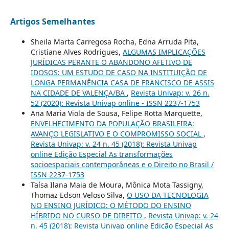
Artigos Semelhantes
Sheila Marta Carregosa Rocha, Edna Arruda Pita,
Cristiane Alves Rodrigues,
ALGUMAS IMPLICAÇÕES
JURÍDICAS PERANTE O ABANDONO AFETIVO DE
IDOSOS: UM ESTUDO DE CASO NA INSTITUIÇÃO DE
LONGA PERMANÊNCIA CASA DE FRANCISCO DE ASSIS
NA CIDADE DE VALENÇA/BA
,
Revista Univap: v. 26 n.
52 (2020): Revista Univap online - ISSN 2237-1753
Ana Maria Viola de Sousa, Felipe Rotta Marquette,
ENVELHECIMENTO DA POPULAÇÃO BRASILEIRA:
AVANÇO LEGISLATIVO E O COMPROMISSO SOCIAL
,
Revista Univap: v. 24 n. 45 (2018): Revista Univap
online Edição Especial As transformações
socioespaciais contemporâneas e o Direito no Brasil /
ISSN 2237-1753
Taísa Ilana Maia de Moura, Mônica Mota Tassigny,
Thomaz Edson Veloso Silva,
O USO DA TECNOLOGIA
NO ENSINO JURÍDICO: O MÉTODO DO ENSINO
HÍBRIDO NO CURSO DE DIREITO
,
Revista Univap: v. 24
n. 45 (2018): Revista Univap online Edição Especial As