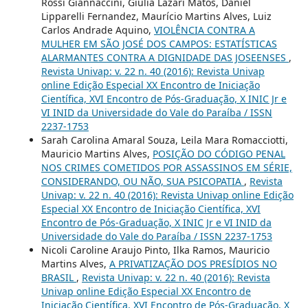
Rossi Giannaccini, Giulia Lazari Matos, Daniel
Lipparelli Fernandez, Maurício Martins Alves, Luiz
Carlos Andrade Aquino,
VIOLÊNCIA CONTRA A
MULHER EM SÃO JOSÉ DOS CAMPOS: ESTATÍSTICAS
ALARMANTES CONTRA A DIGNIDADE DAS JOSEENSES
,
Revista Univap: v. 22 n. 40 (2016): Revista Univap
online Edição Especial XX Encontro de Iniciação
Científica, XVI Encontro de Pós-Graduação, X INIC Jr e
VI INID da Universidade do Vale do Paraíba / ISSN
2237-1753
Sarah Carolina Amaral Souza, Leila Mara Romacciotti,
Mauricio Martins Alves,
POSIÇÃO DO CÓDIGO PENAL
NOS CRIMES COMETIDOS POR ASSASSINOS EM SÉRIE,
CONSIDERANDO, OU NÃO, SUA PSICOPATIA
,
Revista
Univap: v. 22 n. 40 (2016): Revista Univap online Edição
Especial XX Encontro de Iniciação Científica, XVI
Encontro de Pós-Graduação, X INIC Jr e VI INID da
Universidade do Vale do Paraíba / ISSN 2237-1753
Nicoli Caroline Araujo Pinto, Ilka Ramos, Mauricio
Martins Alves,
A PRIVATIZAÇÃO DOS PRESÍDIOS NO
BRASIL
,
Revista Univap: v. 22 n. 40 (2016): Revista
Univap online Edição Especial XX Encontro de
Iniciação Científica, XVI Encontro de Pós-Graduação, X