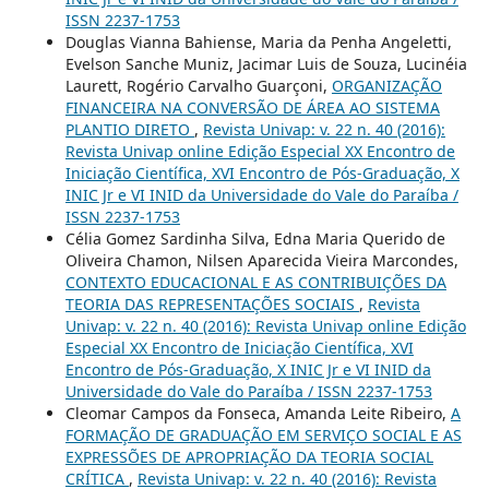
ISSN 2237-1753
Douglas Vianna Bahiense, Maria da Penha Angeletti,
Evelson Sanche Muniz, Jacimar Luis de Souza, Lucinéia
Laurett, Rogério Carvalho Guarçoni,
ORGANIZAÇÃO
FINANCEIRA NA CONVERSÃO DE ÁREA AO SISTEMA
PLANTIO DIRETO
,
Revista Univap: v. 22 n. 40 (2016):
Revista Univap online Edição Especial XX Encontro de
Iniciação Científica, XVI Encontro de Pós-Graduação, X
INIC Jr e VI INID da Universidade do Vale do Paraíba /
ISSN 2237-1753
Célia Gomez Sardinha Silva, Edna Maria Querido de
Oliveira Chamon, Nilsen Aparecida Vieira Marcondes,
CONTEXTO EDUCACIONAL E AS CONTRIBUIÇÕES DA
TEORIA DAS REPRESENTAÇÕES SOCIAIS
,
Revista
Univap: v. 22 n. 40 (2016): Revista Univap online Edição
Especial XX Encontro de Iniciação Científica, XVI
Encontro de Pós-Graduação, X INIC Jr e VI INID da
Universidade do Vale do Paraíba / ISSN 2237-1753
Cleomar Campos da Fonseca, Amanda Leite Ribeiro,
A
FORMAÇÃO DE GRADUAÇÃO EM SERVIÇO SOCIAL E AS
EXPRESSÕES DE APROPRIAÇÃO DA TEORIA SOCIAL
CRÍTICA
,
Revista Univap: v. 22 n. 40 (2016): Revista