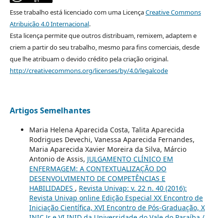
Esse trabalho está licenciado com uma Licença
Creative Commons
Atribuição 4.0 Internacional
.
Esta licença permite que outros distribuam, remixem, adaptem e
criem a partir do seu trabalho, mesmo para fins comerciais, desde
que lhe atribuam o devido crédito pela criação original.
http://creativecommons.org/licenses/by/4.0/legalcode
Artigos Semelhantes
Maria Helena Aparecida Costa, Talita Aparecida
Rodrigues Devechi, Vanessa Aparecida Fernandes,
Maria Aparecida Xavier Moreira da Silva, Márcio
Antonio de Assis,
JULGAMENTO CLÍNICO EM
ENFERMAGEM: A CONTEXTUALIZAÇÃO DO
DESENVOLVIMENTO DE COMPETÊNCIAS E
HABILIDADES
,
Revista Univap: v. 22 n. 40 (2016):
Revista Univap online Edição Especial XX Encontro de
Iniciação Científica, XVI Encontro de Pós-Graduação, X
INIC Jr e VI INID da Universidade do Vale do Paraíba /