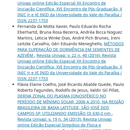
Univap online Edição Especial XX Encontro de
Iniciação Científica, XVI Encontro de Pós-Graduação, X
INIC Jr e VI INID da Universidade do Vale do Paraíba /
ISSN 2237-1753
Fernanda da Motta Xavier, Paulo Eduardo Rocha
Eberhartd, Bruna Rosa Bezerra, Andréa Bicca Noguez
Martins, Leticia Winke Dias, André Pich Brunes, Ireni
Leitzke Carvalho, Géri Eduardo Meneghello,
MÉTODOS
PARA SUPERAÇÃO DE DORMÊNCIA EM SEMENTES DE
AZEVÉM
,
Revista Univap: v. 22 n. 40 (2016): Revista
Univap online Edição Especial XX Encontro de
Iniciação Científica, XVI Encontro de Pós-Graduação, X
INIC Jr e VI INID da Universidade do Vale do Paraíba /
ISSN 2237-1753
Flávia Elaine Coelho, José Ricardo Abalde Guede, Paulo
Roberto Fagundes, Rodolfo de Jesus, Valdir Gil Pillat,
DERIVA ZONAL DO PLASMA IONOSFÉRICO NO
PERÍODO DE MÍNIMO SOLAR, 2006 A 2010, NA REGIÃO
BRASILEIRA DE BAIXA LATITUDE, SÃO JOSÉ DOS
CAMPOS-SP, UTILIZANDO EMISSÃO OI 630,0 nm
,
Revista Univap: v. 19 n. 34 (2013): Revista Univap
online Edição Especial Simpósio de Física e