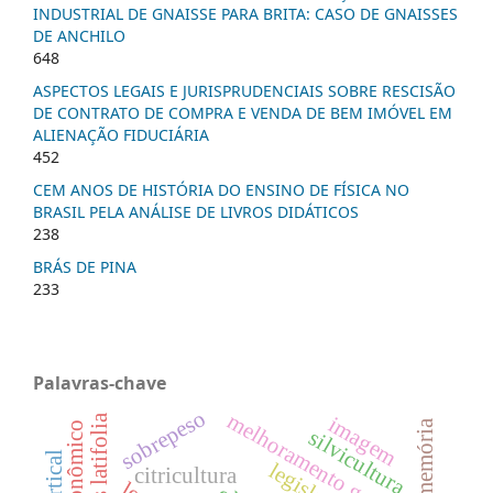
INDUSTRIAL DE GNAISSE PARA BRITA: CASO DE GNAISSES
DE ANCHILO
648
ASPECTOS LEGAIS E JURISPRUDENCIAIS SOBRE RESCISÃO
DE CONTRATO DE COMPRA E VENDA DE BEM IMÓVEL EM
ALIENAÇÃO FIDUCIÁRIA
452
CEM ANOS DE HISTÓRIA DO ENSINO DE FÍSICA NO
BRASIL PELA ANÁLISE DE LIVROS DIDÁTICOS
238
BRÁS DE PINA
233
Palavras-chave
sobrepeso
melhoramento genético
citrus latifolia
imagem
memória
silvicultura
citricultura