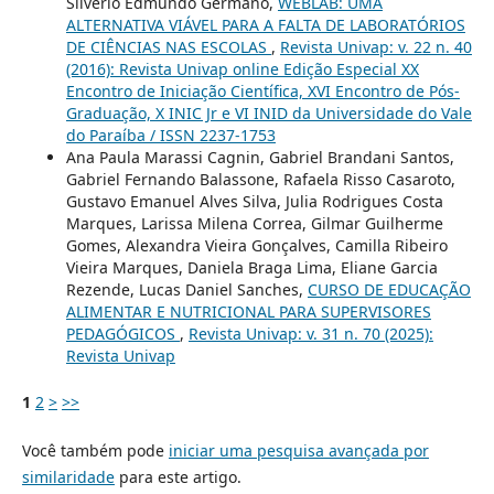
Silvério Edmundo Germano,
WEBLAB: UMA
ALTERNATIVA VIÁVEL PARA A FALTA DE LABORATÓRIOS
DE CIÊNCIAS NAS ESCOLAS
,
Revista Univap: v. 22 n. 40
(2016): Revista Univap online Edição Especial XX
Encontro de Iniciação Científica, XVI Encontro de Pós-
Graduação, X INIC Jr e VI INID da Universidade do Vale
do Paraíba / ISSN 2237-1753
Ana Paula Marassi Cagnin, Gabriel Brandani Santos,
Gabriel Fernando Balassone, Rafaela Risso Casaroto,
Gustavo Emanuel Alves Silva, Julia Rodrigues Costa
Marques, Larissa Milena Correa, Gilmar Guilherme
Gomes, Alexandra Vieira Gonçalves, Camilla Ribeiro
Vieira Marques, Daniela Braga Lima, Eliane Garcia
Rezende, Lucas Daniel Sanches,
CURSO DE EDUCAÇÃO
ALIMENTAR E NUTRICIONAL PARA SUPERVISORES
PEDAGÓGICOS
,
Revista Univap: v. 31 n. 70 (2025):
Revista Univap
1
2
>
>>
Você também pode
iniciar uma pesquisa avançada por
similaridade
para este artigo.