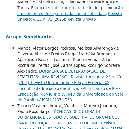
Mateus da Silveira Pasa, Lilian Vanussa Madruga de
Tunes,
Efeito dos substratos para teste de germinação
em sementes de soja tratada com inseticidas
,
Revista
Univap: v. 32 n. 73 (2026): Revista Univap
Artigos Semelhantes
Manoel Victor Borges Pedrosa, Melissa Alvarenga de
Oliveira, Alice de Freitas Braga, Nathália Bragança
Aparecida Fávaris, Lucimara Ribeiro Venial, Allan
Rocha de Freitas, José Carlos Lopes, Rodrigo Sobreira
Alexandre,
DORMÊNCIA E DETERIORAÇÃO DE
SEMENTES: UMA REVISÃO
,
Revista Univap: v. 22 n. 40
(2016): Revista Univap online Edição Especial XX
Encontro de Iniciação Científica, XVI Encontro de Pós-
Graduação, X INIC Jr e VI INID da Universidade do Vale
do Paraíba / ISSN 2237-1753
Ticiana Vasques Araujo, Walderez Moreira Joaquim,
Paulo Roxo Barja,
TÉCNICAS DE QUEBRA DE
DORMÊNCIA E ESTUDO DE SUBSTRATOS ORGÂNICOS
PARA PRODUÇÃO DE MUDAS DE LEUCENA
,
Revista
Univap: v. 18 n. 32 (2012): Revista Univap online / ISSN