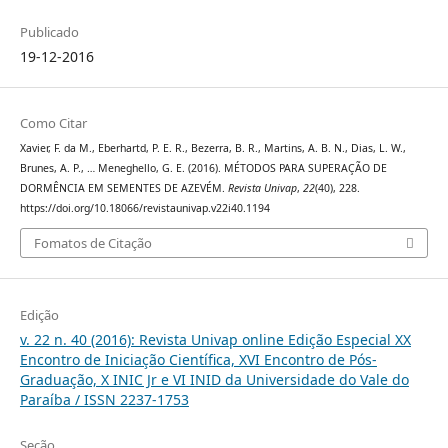
Publicado
19-12-2016
Como Citar
Xavier, F. da M., Eberhartd, P. E. R., Bezerra, B. R., Martins, A. B. N., Dias, L. W.,
Brunes, A. P., … Meneghello, G. E. (2016). MÉTODOS PARA SUPERAÇÃO DE
DORMÊNCIA EM SEMENTES DE AZEVÉM.
Revista Univap
,
22
(40), 228.
https://doi.org/10.18066/revistaunivap.v22i40.1194
Fomatos de Citação
Edição
v. 22 n. 40 (2016): Revista Univap online Edição Especial XX
Encontro de Iniciação Científica, XVI Encontro de Pós-
Graduação, X INIC Jr e VI INID da Universidade do Vale do
Paraíba / ISSN 2237-1753
Seção