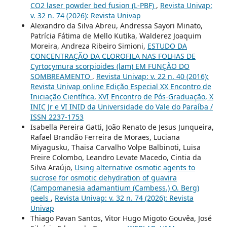
CO2 laser powder bed fusion (L-PBF)
,
Revista Univap:
v. 32 n. 74 (2026): Revista Univap
Alexandro da Silva Abreu, Andressa Sayori Minato,
Patrícia Fátima de Mello Kutika, Walderez Joaquim
Moreira, Andreza Ribeiro Simioni,
ESTUDO DA
CONCENTRAÇÃO DA CLOROFILA NAS FOLHAS DE
Cyrtocymura scorpioides (lam) EM FUNÇÃO DO
SOMBREAMENTO
,
Revista Univap: v. 22 n. 40 (2016):
Revista Univap online Edição Especial XX Encontro de
Iniciação Científica, XVI Encontro de Pós-Graduação, X
INIC Jr e VI INID da Universidade do Vale do Paraíba /
ISSN 2237-1753
Isabella Pereira Gatti, João Renato de Jesus Junqueira,
Rafael Brandão Ferreira de Moraes, Luciana
Miyagusku, Thaisa Carvalho Volpe Balbinoti, Luisa
Freire Colombo, Leandro Levate Macedo, Cintia da
Silva Araújo,
Using alternative osmotic agents to
sucrose for osmotic dehydration of guavira
(Campomanesia adamantium (Cambess.) O. Berg)
peels
,
Revista Univap: v. 32 n. 74 (2026): Revista
Univap
Thiago Pavan Santos, Vitor Hugo Migoto Gouvêa, José