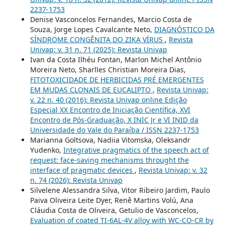
2237-1753
Denise Vasconcelos Fernandes, Marcio Costa de
Souza, Jorge Lopes Cavalcante Neto,
DIAGNÓSTICO DA
SÍNDROME CONGÊNITA DO ZIKA VÍRUS
,
Revista
Univap: v. 31 n. 71 (2025): Revista Univap
Ivan da Costa Ilhéu Fontan, Marlon Michel Antônio
Moreira Neto, Sharlles Christian Moreira Dias,
FITOTOXICIDADE DE HERBICIDAS PRÉ EMERGENTES
EM MUDAS CLONAIS DE EUCALIPTO
,
Revista Univap:
v. 22 n. 40 (2016): Revista Univap online Edição
Especial XX Encontro de Iniciação Científica, XVI
Encontro de Pós-Graduação, X INIC Jr e VI INID da
Universidade do Vale do Paraíba / ISSN 2237-1753
Marianna Goltsova, Nadiia Vitomska, Oleksandr
Yudenko,
Integrative pragmatics of the speech act of
request: face-saving mechanisms throught the
interface of pragmatic devices
,
Revista Univap: v. 32
n. 74 (2026): Revista Univap
Silvelene Alessandra Silva, Vitor Ribeiro Jardim, Paulo
Paiva Oliveira Leite Dyer, Renê Martins Volú, Ana
Cláudia Costa de Oliveira, Getulio de Vasconcelos,
Evaluation of coated TI-6AL-4V alloy with WC-CO-CR by