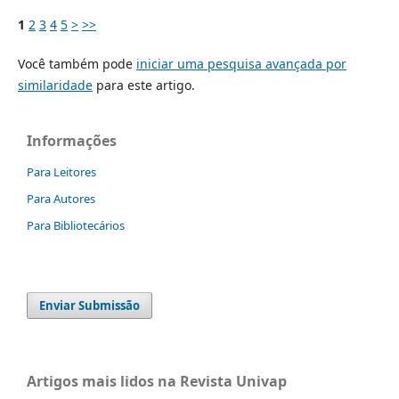
1
2
3
4
5
>
>>
Você também pode
iniciar uma pesquisa avançada por
similaridade
para este artigo.
Informações
Para Leitores
Para Autores
Para Bibliotecários
Enviar Submissão
Artigos mais lidos na Revista Univap