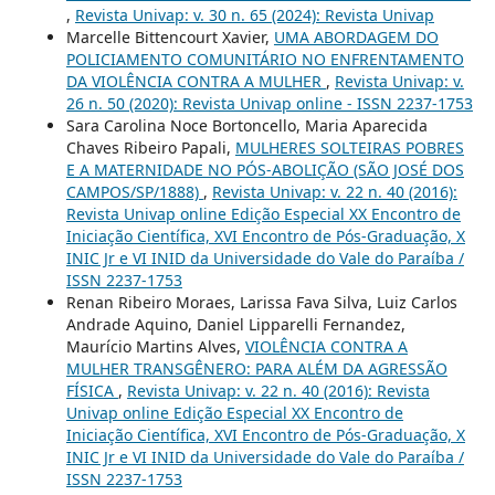
,
Revista Univap: v. 30 n. 65 (2024): Revista Univap
Marcelle Bittencourt Xavier,
UMA ABORDAGEM DO
POLICIAMENTO COMUNITÁRIO NO ENFRENTAMENTO
DA VIOLÊNCIA CONTRA A MULHER
,
Revista Univap: v.
26 n. 50 (2020): Revista Univap online - ISSN 2237-1753
Sara Carolina Noce Bortoncello, Maria Aparecida
Chaves Ribeiro Papali,
MULHERES SOLTEIRAS POBRES
E A MATERNIDADE NO PÓS-ABOLIÇÃO (SÃO JOSÉ DOS
CAMPOS/SP/1888)
,
Revista Univap: v. 22 n. 40 (2016):
Revista Univap online Edição Especial XX Encontro de
Iniciação Científica, XVI Encontro de Pós-Graduação, X
INIC Jr e VI INID da Universidade do Vale do Paraíba /
ISSN 2237-1753
Renan Ribeiro Moraes, Larissa Fava Silva, Luiz Carlos
Andrade Aquino, Daniel Lipparelli Fernandez,
Maurício Martins Alves,
VIOLÊNCIA CONTRA A
MULHER TRANSGÊNERO: PARA ALÉM DA AGRESSÃO
FÍSICA
,
Revista Univap: v. 22 n. 40 (2016): Revista
Univap online Edição Especial XX Encontro de
Iniciação Científica, XVI Encontro de Pós-Graduação, X
INIC Jr e VI INID da Universidade do Vale do Paraíba /
ISSN 2237-1753