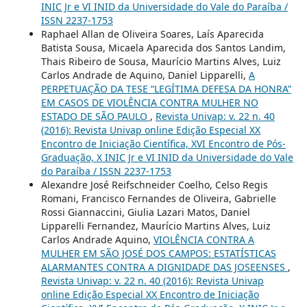
INIC Jr e VI INID da Universidade do Vale do Paraíba /
ISSN 2237-1753
Raphael Allan de Oliveira Soares, Laís Aparecida
Batista Sousa, Micaela Aparecida dos Santos Landim,
Thais Ribeiro de Sousa, Maurício Martins Alves, Luiz
Carlos Andrade de Aquino, Daniel Lipparelli,
A
PERPETUAÇÃO DA TESE “LEGÍTIMA DEFESA DA HONRA”
EM CASOS DE VIOLÊNCIA CONTRA MULHER NO
ESTADO DE SÃO PAULO
,
Revista Univap: v. 22 n. 40
(2016): Revista Univap online Edição Especial XX
Encontro de Iniciação Científica, XVI Encontro de Pós-
Graduação, X INIC Jr e VI INID da Universidade do Vale
do Paraíba / ISSN 2237-1753
Alexandre José Reifschneider Coelho, Celso Regis
Romani, Francisco Fernandes de Oliveira, Gabrielle
Rossi Giannaccini, Giulia Lazari Matos, Daniel
Lipparelli Fernandez, Maurício Martins Alves, Luiz
Carlos Andrade Aquino,
VIOLÊNCIA CONTRA A
MULHER EM SÃO JOSÉ DOS CAMPOS: ESTATÍSTICAS
ALARMANTES CONTRA A DIGNIDADE DAS JOSEENSES
,
Revista Univap: v. 22 n. 40 (2016): Revista Univap
online Edição Especial XX Encontro de Iniciação