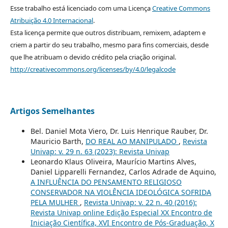
Esse trabalho está licenciado com uma Licença
Creative Commons
Atribuição 4.0 Internacional
.
Esta licença permite que outros distribuam, remixem, adaptem e
criem a partir do seu trabalho, mesmo para fins comerciais, desde
que lhe atribuam o devido crédito pela criação original.
http://creativecommons.org/licenses/by/4.0/legalcode
Artigos Semelhantes
Bel. Daniel Mota Viero, Dr. Luis Henrique Rauber, Dr.
Mauricio Barth,
DO REAL AO MANIPULADO
,
Revista
Univap: v. 29 n. 63 (2023): Revista Univap
Leonardo Klaus Oliveira, Maurício Martins Alves,
Daniel Lipparelli Fernandez, Carlos Adrade de Aquino,
A INFLUÊNCIA DO PENSAMENTO RELIGIOSO
CONSERVADOR NA VIOLÊNCIA IDEOLÓGICA SOFRIDA
PELA MULHER
,
Revista Univap: v. 22 n. 40 (2016):
Revista Univap online Edição Especial XX Encontro de
Iniciação Científica, XVI Encontro de Pós-Graduação, X