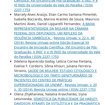
Científica, XVI Encontro de Pós-Graduação, X INIC Jr e
VI INID da Universidade do Vale do Paraíba / ISSN
2237-1753
Marcely Alves Araújo, Elian Carmo Santana Pimentel,
Isabella Boccardo, Marina Arantes de Souza, Mauricio
Martins Alves, Daniel Lipparelli Fernandez,
A BAIXA
REPRESENTATIVIDADE DA MULHER NA CÂMARA
FEDERAL DOS DEPUTADOS: UM REFLEXO DA
VIOLÊNCIA SIMBÓLICA.
,
Revista Univap: v. 22 n. 40
(2016): Revista Univap online Edição Especial XX
Encontro de Iniciação Científica, XVI Encontro de Pós-
Graduação, X INIC Jr e VI INID da Universidade do Vale
do Paraíba / ISSN 2237-1753
Ildelena Aparecida Godoy, Letícia Correa Fontana,
Evelise F. Cordeiro, Sônia Khouri, Juliana Ferreira-
Strixino,
SAÚDE DA MULHER: ESTUDO CITOLÓGICO E
MICROBIOLÓGICO DO TRATO GENITURINÁRIO DE
PACIENTES DO CENTRO DE PRÁTICAS
SUPERVISIONADAS DA UNIVAP
,
Revista Univap: v. 20
n. 35 (2014): Revista Univap online / ISSN 2237-1753
Olena Zhykharieva, Nataliia Kravchenko, Iryna
Letunovska,
SEMIÓTICA DA PUBLICIDADE DA HARLEY-
DAVIDSON ATRAVÉS DA ESTILÍSTICA E DA PRAGMÁTICA