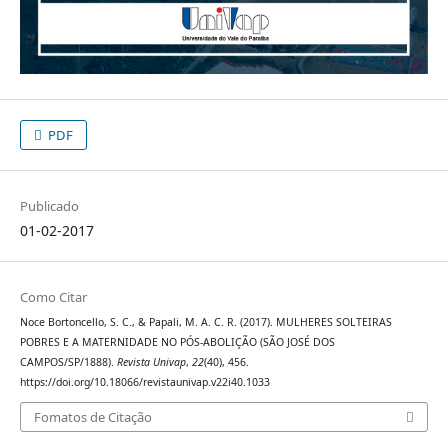
PDF
Publicado
01-02-2017
Como Citar
Noce Bortoncello, S. C., & Papali, M. A. C. R. (2017). MULHERES SOLTEIRAS
POBRES E A MATERNIDADE NO PÓS-ABOLIÇÃO (SÃO JOSÉ DOS
CAMPOS/SP/1888).
Revista Univap
,
22
(40), 456.
https://doi.org/10.18066/revistaunivap.v22i40.1033
Fomatos de Citação