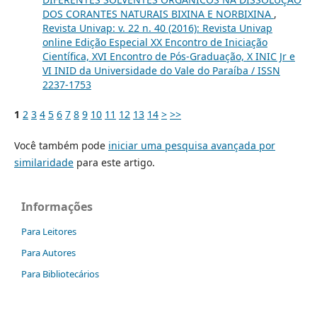
DOS CORANTES NATURAIS BIXINA E NORBIXINA
,
Revista Univap: v. 22 n. 40 (2016): Revista Univap
online Edição Especial XX Encontro de Iniciação
Científica, XVI Encontro de Pós-Graduação, X INIC Jr e
VI INID da Universidade do Vale do Paraíba / ISSN
2237-1753
1
2
3
4
5
6
7
8
9
10
11
12
13
14
>
>>
Você também pode
iniciar uma pesquisa avançada por
similaridade
para este artigo.
Informações
Para Leitores
Para Autores
Para Bibliotecários