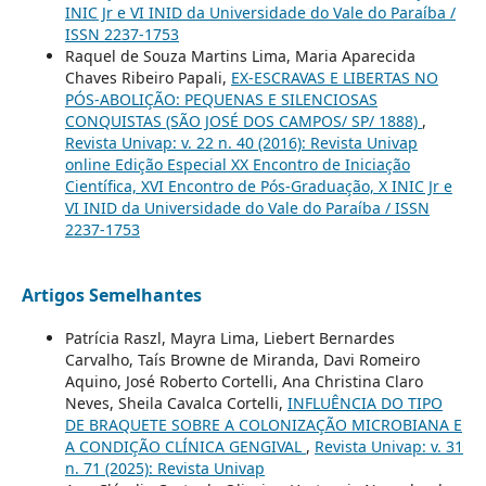
INIC Jr e VI INID da Universidade do Vale do Paraíba /
ISSN 2237-1753
Raquel de Souza Martins Lima, Maria Aparecida
Chaves Ribeiro Papali,
EX-ESCRAVAS E LIBERTAS NO
PÓS-ABOLIÇÃO: PEQUENAS E SILENCIOSAS
CONQUISTAS (SÃO JOSÉ DOS CAMPOS/ SP/ 1888)
,
Revista Univap: v. 22 n. 40 (2016): Revista Univap
online Edição Especial XX Encontro de Iniciação
Científica, XVI Encontro de Pós-Graduação, X INIC Jr e
VI INID da Universidade do Vale do Paraíba / ISSN
2237-1753
Artigos Semelhantes
Patrícia Raszl, Mayra Lima, Liebert Bernardes
Carvalho, Taís Browne de Miranda, Davi Romeiro
Aquino, José Roberto Cortelli, Ana Christina Claro
Neves, Sheila Cavalca Cortelli,
INFLUÊNCIA DO TIPO
DE BRAQUETE SOBRE A COLONIZAÇÃO MICROBIANA E
A CONDIÇÃO CLÍNICA GENGIVAL
,
Revista Univap: v. 31
n. 71 (2025): Revista Univap