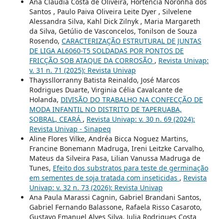
Ana Cláudia Costa de Oliveira, Hortencia Noronha dos
Santos , Paulo Paiva Oliveira Leite Dyer , Silvelene
Alessandra Silva, Kahl Dick Zilnyk , Maria Margareth
da Silva, Getúlio de Vasconcelos, Tonilson de Souza
Rosendo,
CARACTERIZAÇÃO ESTRUTURAL DE JUNTAS
DE LIGA AL6060-T5 SOLDADAS POR PONTOS DE
FRICÇÃO SOB ATAQUE DA CORROSÃO
,
Revista Univap:
v. 31 n. 71 (2025): Revista Univap
Thayssllorranny Batista Reinaldo, José Marcos
Rodrigues Duarte, Virginia Célia Cavalcante de
Holanda,
DIVISÃO DO TRABALHO NA CONFECÇÃO DE
MODA INFANTIL NO DISTRITO DE TAPERUABA,
SOBRAL, CEARÁ
,
Revista Univap: v. 30 n. 69 (2024):
Revista Univap - Sinapeq
Aline Flores Vilke, Andréa Bicca Noguez Martins,
Francine Bonemann Madruga, Ireni Leitzke Carvalho,
Mateus da Silveira Pasa, Lilian Vanussa Madruga de
Tunes,
Efeito dos substratos para teste de germinação
em sementes de soja tratada com inseticidas
,
Revista
Univap: v. 32 n. 73 (2026): Revista Univap
Ana Paula Marassi Cagnin, Gabriel Brandani Santos,
Gabriel Fernando Balassone, Rafaela Risso Casaroto,
Gustavo Emanuel Alves Silva, Julia Rodrigues Costa