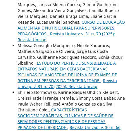
Marques, Larissa Milena Correa, Gilmar Guilherme
Gomes, Alexandra Vieira Gonçalves, Camilla Ribeiro
Vieira Marques, Daniela Braga Lima, Eliane Garcia
Rezende, Lucas Daniel Sanches,
CURSO DE EDUCAÇÃO
ALIMENTAR E NUTRICIONAL PARA SUPERVISORES
PEDAGÓGICOS
,
Revista Univap: v. 31 n. 70 (2025):
Revista Univap
Melissa Consiglio Monqueiro, Nicole Xagoraris,
Matheus Salgado de Oliveira, Jorge Luis Costa
Carvalho, Guilherme Rodrigues Teodoro, Sônia Khouri
Sibelino ,
ESTUDO DO PERFIL DE SENSIBILIDADE A
EXTRATOS NATURAIS EM CEPAS BACTERIANAS
ISOLADAS DE AMOSTRAS DE URINA DE EXAMES DE
ROTINA EM PESSOAS DA TERCEIRA IDADE
,
Revista
Univap: v. 31 n. 70 (2025): Revista Univap
Shirlei Sztormowski, Karine Raquel Uhdich Kleibert,
Greissi Tatieli Franke Tremêa, Simony Costa Beber, Ana
Paula Weber Fell, José Antônio Gonzales da Silva ,
Christiane Colet,
CARACTERÍSTICAS
SOCIODEMOGRÁFICAS, CLÍNICAS E DE SAÚDE DE
SERVIDORES PENITENCIÁRIOS E DE PESSOAS
PRIVADAS DE LIBERDADE
,
Revista Univap: v. 30 n. 66