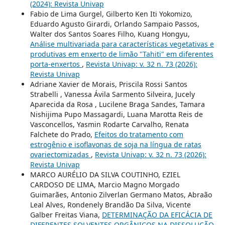
(2024): Revista Univap
Fabio de Lima Gurgel, Gilberto Ken Iti Yokomizo,
Eduardo Agusto Girardi, Orlando Sampaio Passos,
Walter dos Santos Soares Filho, Kuang Hongyu,
Análise multivariada para características vegetativas e
produtivas em enxerto de limão "Tahiti" em diferentes
porta-enxertos
,
Revista Univap: v. 32 n. 73 (2026):
Revista Univap
Adriane Xavier de Morais, Priscila Rossi Santos
Strabelli , Vanessa Ávila Sarmento Silveira, Jucely
Aparecida da Rosa , Lucilene Braga Sandes, Tamara
Nishijima Pupo Massagardi, Luana Marotta Reis de
Vasconcellos, Yasmin Rodarte Carvalho, Renata
Falchete do Prado,
Efeitos do tratamento com
estrogênio e isoflavonas de soja na língua de ratas
ovariectomizadas
,
Revista Univap: v. 32 n. 73 (2026):
Revista Univap
MARCO AURÉLIO DA SILVA COUTINHO, EZIEL
CARDOSO DE LIMA, Marcio Magno Morgado
Guimarães, Antonio Zilverlan Germano Matos, Abraão
Leal Alves, Rondenely Brandão Da Silva, Vicente
Galber Freitas Viana,
DETERMINAÇÃO DA EFICÁCIA DE
DIFERENTES SOLVENTES ORGÂNICOS NA DISSOLUÇÃO