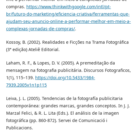
compras.
https://www.thinkwithgoogle.com/intl/pt-
br/futuro-do-marketing/eficiencia-criativa/ferramentas-que-
ajudam-seu-anuncio-online-a-performar-melhor-em-meio-a-
complexas-jornadas-de-compras/
.
Kossoy, B. (2002). Realidades e Ficções na Trama Fotográfica
(3ª edição) Ateliê Editorial.
Laham, R. F., & Lopes, D. V. (2005). A premeditação da
mensagem na fotografia publicitária. Discursos Fotograficos,
1(1), 115–139.
https://doi.org/10.5433/1984-
7939.2005v1n1p115
Leiva, J. L. (2005). Tendencias de la fotografía publicitaria
contemporánea: grandes marcas, grandes conceptos. In J. J.
Marzal Felici, & R. L. Lita (Eds.). El análisis de la imagen
fotográfica (pp. 860-872). Servei de Comunicació i
Publicacions.