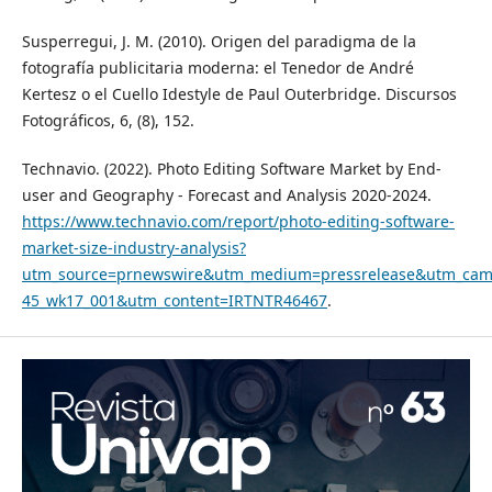
Susperregui, J. M. (2010). Origen del paradigma de la
fotografía publicitaria moderna: el Tenedor de André
Kertesz o el Cuello Idestyle de Paul Outerbridge. Discursos
Fotográficos, 6, (8), 152.
Technavio. (2022). Photo Editing Software Market by End-
user and Geography - Forecast and Analysis 2020-2024.
https://www.technavio.com/report/photo-editing-software-
market-size-industry-analysis?
utm_source=prnewswire&utm_medium=pressrelease&utm_cam
45_wk17_001&utm_content=IRTNTR46467
.