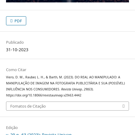
PDF
Publicado
31-10-2023
Como Citar
Viero, D. M., Rauber, L. H., & Barth, M. (2023). DO REAL AO MANIPULADO: A
MANIPULAÇÃO DE IMAGEM NA FOTOGRAFIA PUBLICITÁRIA E SUA (POSSÍVEL)
INFLUÊNCIA NOS CONSUMIDORES.
Revista Univap
,
29
(63).
https://doi.org/10.18066/revistaunivap.v29i63.4442
Fomatos de Citação
Edição
v. 29 n. 63 (2023): Revista Univap