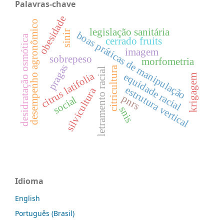
Palavras-chave
obesidade
desempenho agronômico
legislação sanitária
sinir
boas práticas de manipulação
desidratação osmótica
cerrado fruits
imagem
sobrepeso
morfometria
pragas
citricultura
letramento racial
citrus latifolia
equidade racial
krigagem
estrutura vertical
silvicultura
pnrs
social
snis
Idioma
English
Português (Brasil)