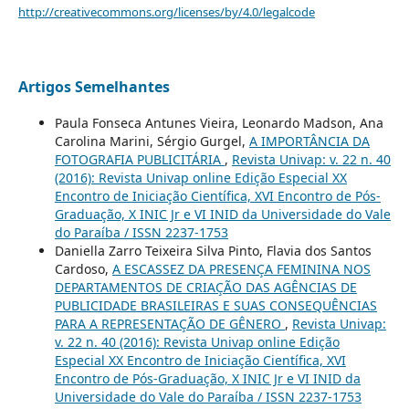
http://creativecommons.org/licenses/by/4.0/legalcode
Artigos Semelhantes
Paula Fonseca Antunes Vieira, Leonardo Madson, Ana
Carolina Marini, Sérgio Gurgel,
A IMPORTÂNCIA DA
FOTOGRAFIA PUBLICITÁRIA
,
Revista Univap: v. 22 n. 40
(2016): Revista Univap online Edição Especial XX
Encontro de Iniciação Científica, XVI Encontro de Pós-
Graduação, X INIC Jr e VI INID da Universidade do Vale
do Paraíba / ISSN 2237-1753
Daniella Zarro Teixeira Silva Pinto, Flavia dos Santos
Cardoso,
A ESCASSEZ DA PRESENÇA FEMININA NOS
DEPARTAMENTOS DE CRIAÇÃO DAS AGÊNCIAS DE
PUBLICIDADE BRASILEIRAS E SUAS CONSEQUÊNCIAS
PARA A REPRESENTAÇÃO DE GÊNERO
,
Revista Univap:
v. 22 n. 40 (2016): Revista Univap online Edição
Especial XX Encontro de Iniciação Científica, XVI
Encontro de Pós-Graduação, X INIC Jr e VI INID da
Universidade do Vale do Paraíba / ISSN 2237-1753