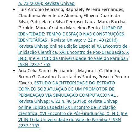
n. 73 (2026): Revista Univap
Luiz Antonio Feliciano, Raphaely Pereira Fernandes,
Claudineia Vicente de Almeida, Elloyna Duarte da
Silva, Gabriela da Silva Pedroso, Laura Maria Barcha
Giroldo, Maria Cristina Marcelino Bento,
LUGAR DE
IDENTIDADE: TEMPO E ESPAÇO NAS CONSTRUÇÕES
IDENTITÁRIAS
,
Revista Univap: v. 22 n. 40 (2016):
Revista Univap online Edição Especial XX Encontro de
Iniciação Científica, XVI Encontro de Pós-Graduação, X
INIC Jr e VI INID da Universidade do Vale do Paraíba /
ISSN 2237-1753
Ana Célia Santos Fernandes, Mayara L. C. Ribeiro,
Bruna G. Carvalho, Laurita dos Santos, Priscila Pereira
Fávero,
ESTUDO DA INTEGRIDADE DO ESTRATO
CÓRNEO SOB ATUAÇÃO DE UM PROMOTOR DE
PERMEAÇÃO VIA SIMULAÇÃO COMPUTACIONAL
,
Revista Univap: v. 22 n. 40 (2016): Revista Univap
online Edição Especial XX Encontro de Iniciação
Científica, XVI Encontro de Pós-Graduação, X INIC Jr e
VI INID da Universidade do Vale do Paraíba / ISSN
2237-1753