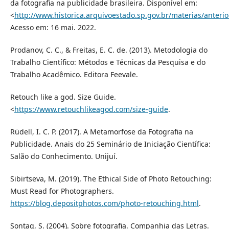
da fotografia na publicidade brasileira. Disponível em:
<
http://www.historica.arquivoestado.sp.gov.br/materias/anteri
Acesso em: 16 mai. 2022.
Prodanov, C. C., & Freitas, E. C. de. (2013). Metodologia do
Trabalho Científico: Métodos e Técnicas da Pesquisa e do
Trabalho Acadêmico. Editora Feevale.
Retouch like a god. Size Guide.
<
https://www.retouchlikeagod.com/size-guide
.
Rüdell, I. C. P. (2017). A Metamorfose da Fotografia na
Publicidade. Anais do 25 Seminário de Iniciação Científica:
Salão do Conhecimento. Unijuí.
Sibirtseva, M. (2019). The Ethical Side of Photo Retouching:
Must Read for Photographers.
https://blog.depositphotos.com/photo-retouching.html
.
Sontag, S. (2004). Sobre fotografia. Companhia das Letras.