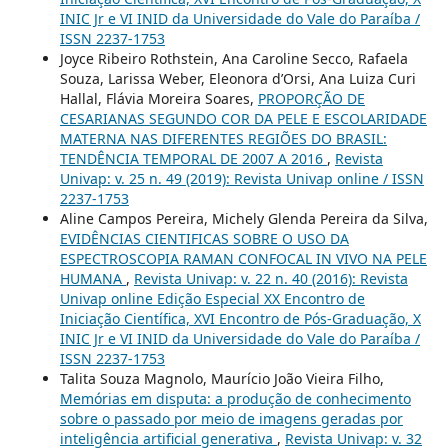
INIC Jr e VI INID da Universidade do Vale do Paraíba /
ISSN 2237-1753
Joyce Ribeiro Rothstein, Ana Caroline Secco, Rafaela
Souza, Larissa Weber, Eleonora d’Orsi, Ana Luiza Curi
Hallal, Flávia Moreira Soares,
PROPORÇÃO DE
CESARIANAS SEGUNDO COR DA PELE E ESCOLARIDADE
MATERNA NAS DIFERENTES REGIÕES DO BRASIL:
TENDÊNCIA TEMPORAL DE 2007 A 2016
,
Revista
Univap: v. 25 n. 49 (2019): Revista Univap online / ISSN
2237-1753
Aline Campos Pereira, Michely Glenda Pereira da Silva,
EVIDÊNCIAS CIENTIFICAS SOBRE O USO DA
ESPECTROSCOPIA RAMAN CONFOCAL IN VIVO NA PELE
HUMANA
,
Revista Univap: v. 22 n. 40 (2016): Revista
Univap online Edição Especial XX Encontro de
Iniciação Científica, XVI Encontro de Pós-Graduação, X
INIC Jr e VI INID da Universidade do Vale do Paraíba /
ISSN 2237-1753
Talita Souza Magnolo, Maurício João Vieira Filho,
Memórias em disputa: a produção de conhecimento
sobre o passado por meio de imagens geradas por
inteligência artificial generativa
,
Revista Univap: v. 32