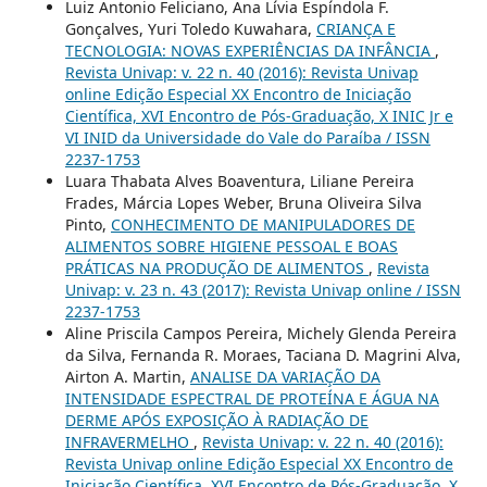
Luiz Antonio Feliciano, Ana Lívia Espíndola F.
Gonçalves, Yuri Toledo Kuwahara,
CRIANÇA E
TECNOLOGIA: NOVAS EXPERIÊNCIAS DA INFÂNCIA
,
Revista Univap: v. 22 n. 40 (2016): Revista Univap
online Edição Especial XX Encontro de Iniciação
Científica, XVI Encontro de Pós-Graduação, X INIC Jr e
VI INID da Universidade do Vale do Paraíba / ISSN
2237-1753
Luara Thabata Alves Boaventura, Liliane Pereira
Frades, Márcia Lopes Weber, Bruna Oliveira Silva
Pinto,
CONHECIMENTO DE MANIPULADORES DE
ALIMENTOS SOBRE HIGIENE PESSOAL E BOAS
PRÁTICAS NA PRODUÇÃO DE ALIMENTOS
,
Revista
Univap: v. 23 n. 43 (2017): Revista Univap online / ISSN
2237-1753
Aline Priscila Campos Pereira, Michely Glenda Pereira
da Silva, Fernanda R. Moraes, Taciana D. Magrini Alva,
Airton A. Martin,
ANALISE DA VARIAÇÃO DA
INTENSIDADE ESPECTRAL DE PROTEÍNA E ÁGUA NA
DERME APÓS EXPOSIÇÃO À RADIAÇÃO DE
INFRAVERMELHO
,
Revista Univap: v. 22 n. 40 (2016):
Revista Univap online Edição Especial XX Encontro de
Iniciação Científica, XVI Encontro de Pós-Graduação, X