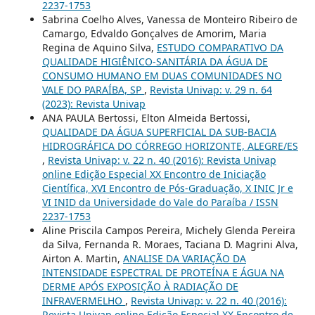
2237-1753
Sabrina Coelho Alves, Vanessa de Monteiro Ribeiro de
Camargo, Edvaldo Gonçalves de Amorim, Maria
Regina de Aquino Silva,
ESTUDO COMPARATIVO DA
QUALIDADE HIGIÊNICO-SANITÁRIA DA ÁGUA DE
CONSUMO HUMANO EM DUAS COMUNIDADES NO
VALE DO PARAÍBA, SP
,
Revista Univap: v. 29 n. 64
(2023): Revista Univap
ANA PAULA Bertossi, Elton Almeida Bertossi,
QUALIDADE DA ÁGUA SUPERFICIAL DA SUB-BACIA
HIDROGRÁFICA DO CÓRREGO HORIZONTE, ALEGRE/ES
,
Revista Univap: v. 22 n. 40 (2016): Revista Univap
online Edição Especial XX Encontro de Iniciação
Científica, XVI Encontro de Pós-Graduação, X INIC Jr e
VI INID da Universidade do Vale do Paraíba / ISSN
2237-1753
Aline Priscila Campos Pereira, Michely Glenda Pereira
da Silva, Fernanda R. Moraes, Taciana D. Magrini Alva,
Airton A. Martin,
ANALISE DA VARIAÇÃO DA
INTENSIDADE ESPECTRAL DE PROTEÍNA E ÁGUA NA
DERME APÓS EXPOSIÇÃO À RADIAÇÃO DE
INFRAVERMELHO
,
Revista Univap: v. 22 n. 40 (2016):
Revista Univap online Edição Especial XX Encontro de