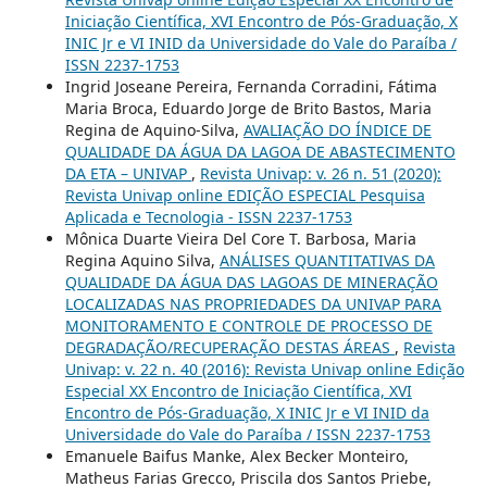
Iniciação Científica, XVI Encontro de Pós-Graduação, X
INIC Jr e VI INID da Universidade do Vale do Paraíba /
ISSN 2237-1753
Ingrid Joseane Pereira, Fernanda Corradini, Fátima
Maria Broca, Eduardo Jorge de Brito Bastos, Maria
Regina de Aquino-Silva,
AVALIAÇÃO DO ÍNDICE DE
QUALIDADE DA ÁGUA DA LAGOA DE ABASTECIMENTO
DA ETA – UNIVAP
,
Revista Univap: v. 26 n. 51 (2020):
Revista Univap online EDIÇÃO ESPECIAL Pesquisa
Aplicada e Tecnologia - ISSN 2237-1753
Mônica Duarte Vieira Del Core T. Barbosa, Maria
Regina Aquino Silva,
ANÁLISES QUANTITATIVAS DA
QUALIDADE DA ÁGUA DAS LAGOAS DE MINERAÇÃO
LOCALIZADAS NAS PROPRIEDADES DA UNIVAP PARA
MONITORAMENTO E CONTROLE DE PROCESSO DE
DEGRADAÇÃO/RECUPERAÇÃO DESTAS ÁREAS
,
Revista
Univap: v. 22 n. 40 (2016): Revista Univap online Edição
Especial XX Encontro de Iniciação Científica, XVI
Encontro de Pós-Graduação, X INIC Jr e VI INID da
Universidade do Vale do Paraíba / ISSN 2237-1753
Emanuele Baifus Manke, Alex Becker Monteiro,
Matheus Farias Grecco, Priscila dos Santos Priebe,