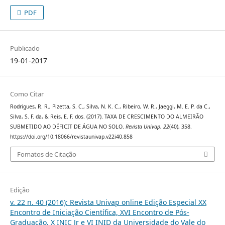
PDF
Publicado
19-01-2017
Como Citar
Rodrigues, R. R., Pizetta, S. C., Silva, N. K. C., Ribeiro, W. R., Jaeggi, M. E. P. da C.,
Silva, S. F. da, & Reis, E. F. dos. (2017). TAXA DE CRESCIMENTO DO ALMEIRÃO
SUBMETIDO AO DÉFICIT DE ÁGUA NO SOLO.
Revista Univap
,
22
(40), 358.
https://doi.org/10.18066/revistaunivap.v22i40.858
Fomatos de Citação
Edição
v. 22 n. 40 (2016): Revista Univap online Edição Especial XX
Encontro de Iniciação Científica, XVI Encontro de Pós-
Graduação, X INIC Jr e VI INID da Universidade do Vale do