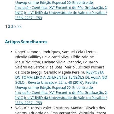
Univap online Edição Especial XX Encontro de
Iniciação Científica, XVI Encontro de Pós-Graduação, X
INIC Jr e VI INID da Universidade do Vale do Paraíba /
ISSN 2237-1753
1
2
3
>
>>
Artigos Semelhantes
Rogério Rangel Rodrigues, Samuel Cola Pizetta,
Nicolly Kalliliny Cavalcanti Silva, Elídio Zaidine
Maurício Zitha, Luciane Vilela Resende, Eduardo
Valério de Barros Vilas Boas, Mário Euclides Pechara
da Costa Jaeggi, Geraldo Magela Pereira,
RESPOSTA
DO TOMATEIRO A DIFERENTES TENSÕES DE ÁGUA NO
SOLO
,
Revista Univap: v. 22 n. 40 (2016): Revista
Univap online Edição Especial XX Encontro de
Iniciação Científica, XVI Encontro de Pós-Graduação, X
INIC Jr e VI INID da Universidade do Vale do Paraíba /
ISSN 2237-1753
Valquria Tereza Valério Martins, Mayara Oliveira dos
Santos, Eduarda de Lima Bernardes, Valquiria Tereza