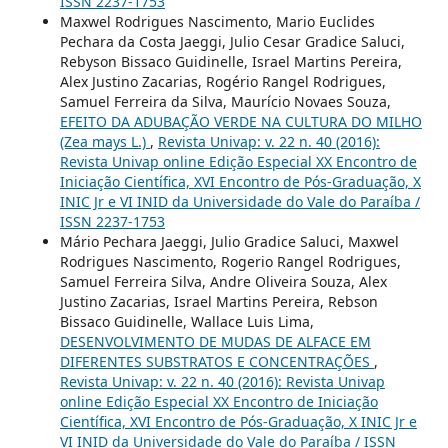
ISSN 2237-1753
Maxwel Rodrigues Nascimento, Mario Euclides
Pechara da Costa Jaeggi, Julio Cesar Gradice Saluci,
Rebyson Bissaco Guidinelle, Israel Martins Pereira,
Alex Justino Zacarias, Rogério Rangel Rodrigues,
Samuel Ferreira da Silva, Maurício Novaes Souza,
EFEITO DA ADUBAÇÃO VERDE NA CULTURA DO MILHO
(Zea mays L.)
,
Revista Univap: v. 22 n. 40 (2016):
Revista Univap online Edição Especial XX Encontro de
Iniciação Científica, XVI Encontro de Pós-Graduação, X
INIC Jr e VI INID da Universidade do Vale do Paraíba /
ISSN 2237-1753
Mário Pechara Jaeggi, Julio Gradice Saluci, Maxwel
Rodrigues Nascimento, Rogerio Rangel Rodrigues,
Samuel Ferreira Silva, Andre Oliveira Souza, Alex
Justino Zacarias, Israel Martins Pereira, Rebson
Bissaco Guidinelle, Wallace Luis Lima,
DESENVOLVIMENTO DE MUDAS DE ALFACE EM
DIFERENTES SUBSTRATOS E CONCENTRAÇÕES
,
Revista Univap: v. 22 n. 40 (2016): Revista Univap
online Edição Especial XX Encontro de Iniciação
Científica, XVI Encontro de Pós-Graduação, X INIC Jr e
VI INID da Universidade do Vale do Paraíba / ISSN