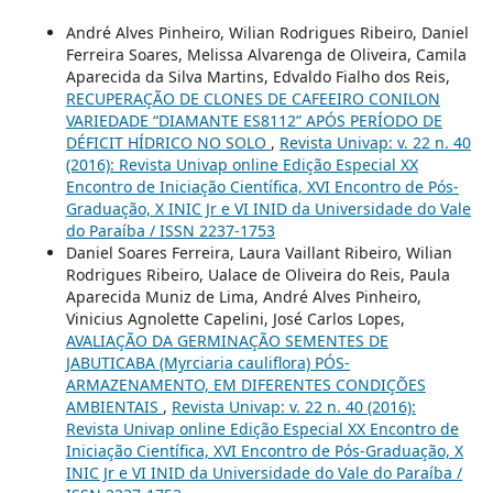
André Alves Pinheiro, Wilian Rodrigues Ribeiro, Daniel
Ferreira Soares, Melissa Alvarenga de Oliveira, Camila
Aparecida da Silva Martins, Edvaldo Fialho dos Reis,
RECUPERAÇÃO DE CLONES DE CAFEEIRO CONILON
VARIEDADE “DIAMANTE ES8112” APÓS PERÍODO DE
DÉFICIT HÍDRICO NO SOLO
,
Revista Univap: v. 22 n. 40
(2016): Revista Univap online Edição Especial XX
Encontro de Iniciação Científica, XVI Encontro de Pós-
Graduação, X INIC Jr e VI INID da Universidade do Vale
do Paraíba / ISSN 2237-1753
Daniel Soares Ferreira, Laura Vaillant Ribeiro, Wilian
Rodrigues Ribeiro, Ualace de Oliveira do Reis, Paula
Aparecida Muniz de Lima, André Alves Pinheiro,
Vinicius Agnolette Capelini, José Carlos Lopes,
AVALIAÇÃO DA GERMINAÇÃO SEMENTES DE
JABUTICABA (Myrciaria cauliflora) PÓS-
ARMAZENAMENTO, EM DIFERENTES CONDIÇÕES
AMBIENTAIS
,
Revista Univap: v. 22 n. 40 (2016):
Revista Univap online Edição Especial XX Encontro de
Iniciação Científica, XVI Encontro de Pós-Graduação, X
INIC Jr e VI INID da Universidade do Vale do Paraíba /