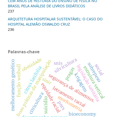
CEM ANOS DE HISTÓRIA DO ENSINO DE FÍSICA NO
BRASIL PELA ANÁLISE DE LIVROS DIDÁTICOS
237
ARQUITETURA HOSPITALAR SUSTENTÁVEL: O CASO DO
HOSPITAL ALEMÃO OSWALDO CRUZ
236
Palavras-chave
silvicultura
obesidade
boas práticas de manipulação
melhoramento genético
snis
sobrepeso
social
legislação sanitária
função weibull
citrus latifolia
estrutura vertical
pragas
krigagem
segurança de alimentos.
sinir
equidade racial
letramento racial
citricultura
morfometria
suicídio
pnrs
bioeconomy