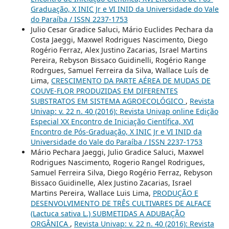
Graduação, X INIC Jr e VI INID da Universidade do Vale
do Paraíba / ISSN 2237-1753
Julio Cesar Gradice Saluci, Mário Euclides Pechara da
Costa Jaeggi, Maxwel Rodrigues Nascimento, Diego
Rogério Ferraz, Alex Justino Zacarias, Israel Martins
Pereira, Rebyson Bissaco Guidinelli, Rogério Range
Rodrgues, Samuel Ferreira da Silva, Wallace Luís de
Lima,
CRESCIMENTO DA PARTE AÉREA DE MUDAS DE
COUVE-FLOR PRODUZIDAS EM DIFERENTES
SUBSTRATOS EM SISTEMA AGROECOLÓGICO
,
Revista
Univap: v. 22 n. 40 (2016): Revista Univap online Edição
Especial XX Encontro de Iniciação Científica, XVI
Encontro de Pós-Graduação, X INIC Jr e VI INID da
Universidade do Vale do Paraíba / ISSN 2237-1753
Mário Pechara Jaeggi, Julio Gradice Saluci, Maxwel
Rodrigues Nascimento, Rogerio Rangel Rodrigues,
Samuel Ferreira Silva, Diego Rogério Ferraz, Rebyson
Bissaco Guidinelle, Alex Justino Zacarias, Israel
Martins Pereira, Wallace Luis Lima,
PRODUÇÃO E
DESENVOLVIMENTO DE TRÊS CULTIVARES DE ALFACE
(Lactuca sativa L.) SUBMETIDAS A ADUBAÇÃO
ORGÂNICA
,
Revista Univap: v. 22 n. 40 (2016): Revista