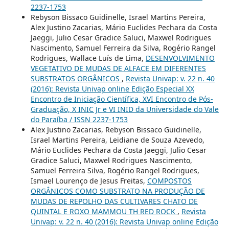
2237-1753
Rebyson Bissaco Guidinelle, Israel Martins Pereira,
Alex Justino Zacarias, Mário Euclides Pechara da Costa
Jaeggi, Julio Cesar Gradice Saluci, Maxwel Rodrigues
Nascimento, Samuel Ferreira da Silva, Rogério Rangel
Rodrigues, Wallace Luís de Lima,
DESENVOLVIMENTO
VEGETATIVO DE MUDAS DE ALFACE EM DIFERENTES
SUBSTRATOS ORGÂNICOS
,
Revista Univap: v. 22 n. 40
(2016): Revista Univap online Edição Especial XX
Encontro de Iniciação Científica, XVI Encontro de Pós-
Graduação, X INIC Jr e VI INID da Universidade do Vale
do Paraíba / ISSN 2237-1753
Alex Justino Zacarias, Rebyson Bissaco Guidinelle,
Israel Martins Pereira, Leidiane de Souza Azevedo,
Mário Euclides Pechara da Costa Jaeggi, Julio Cesar
Gradice Saluci, Maxwel Rodrigues Nascimento,
Samuel Ferreira Silva, Rogério Rangel Rodrigues,
Ismael Lourenço de Jesus Freitas,
COMPOSTOS
ORGÂNICOS COMO SUBSTRATO NA PRODUÇÃO DE
MUDAS DE REPOLHO DAS CULTIVARES CHATO DE
QUINTAL E ROXO MAMMOU TH RED ROCK
,
Revista
Univap: v. 22 n. 40 (2016): Revista Univap online Edição