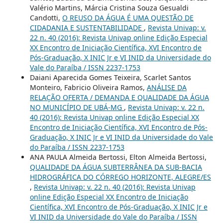
Valério Martins, Márcia Cristina Souza Gesualdi
Candotti,
O REUSO DA ÁGUA É UMA QUESTÃO DE
CIDADANIA E SUSTENTABILIDADE
,
Revista Univap: v.
22 n. 40 (2016): Revista Univap online Edição Especial
XX Encontro de Iniciação Científica, XVI Encontro de
Pós-Graduação, X INIC Jr e VI INID da Universidade do
Vale do Paraíba / ISSN 2237-1753
Daiani Aparecida Gomes Teixeira, Scarlet Santos
Monteiro, Fabricio Oliveira Ramos,
ANÁLISE DA
RELAÇÃO OFERTA / DEMANDA E QUALIDADE DA ÁGUA
NO MUNICÍPIO DE UBÁ-MG
,
Revista Univap: v. 22 n.
40 (2016): Revista Univap online Edição Especial XX
Encontro de Iniciação Científica, XVI Encontro de Pós-
Graduação, X INIC Jr e VI INID da Universidade do Vale
do Paraíba / ISSN 2237-1753
ANA PAULA Almeida Bertossi, Elton Almeida Bertossi,
QUALIDADE DA ÁGUA SUBTERRÂNEA DA SUB-BACIA
HIDROGRÁFICA DO CÓRREGO HORIZONTE, ALEGRE/ES
,
Revista Univap: v. 22 n. 40 (2016): Revista Univap
online Edição Especial XX Encontro de Iniciação
Científica, XVI Encontro de Pós-Graduação, X INIC Jr e
VI INID da Universidade do Vale do Paraíba / ISSN