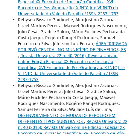
Especial XX Encontro de Iniciação Científica, XVI
Encontro de Pós-Graduação, X INIC Jr e VI INID da
Universidade do Vale do Paraíba / ISSN 2237-1753
Rebyson Bissaco Guidinelle, Alex Justino Zacarias,
Israel Martins Pereira, Maxwel Rodrigues Nascimento,
Julio Cesar Gradice Saluci, Mário Euclides Pechara da
Costa Jaeggi, Rogério Rangel Rodrigues, Samuel
Ferreira da Silva, Jéferson Luiz Ferrari,
ÁREA IRRIGADA
POR PIVÔ CENTRAL NO MUNICÍPIO DE PINHEIROS, ES
,
Revista Univap: v. 22 n. 40 (2016): Revista Univap
online Edição Especial XX Encontro de Iniciação
Científica, XVI Encontro de Pós-Graduação, X INIC Jr e
VI INID da Universidade do Vale do Paraíba / ISSN
2237-1753
Rebyson Bissaco Guidinelle, Alex Justino Zacarias,
Israel Martins Pereira, Julio Cesar Gradice Saluci,
Mário Euclides Pechara da Costa Jaeggi, Maxwel
Rodrigues Nascimento, Rogério Rangel Rodrigues,
Samuel Ferreira da Silva, Wallace Luís de Lima,
DESENVOLVIMENTO DE MUDAS DE REPOLHO EM
DIFERENTES TIPOS SUBSTRATOS
,
Revista Univap: v. 22
n. 40 (2016): Revista Univap online Edição Especial XX
Encontro de Iniciação Científica, XVI Encontro de Pós-