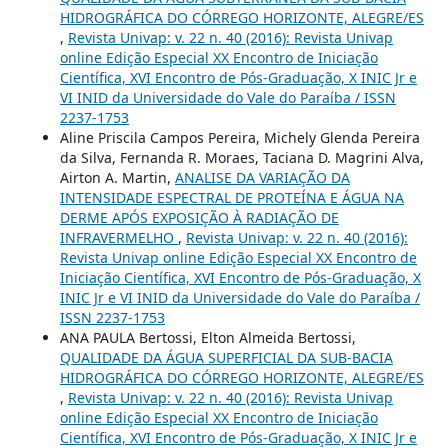
HIDROGRÁFICA DO CÓRREGO HORIZONTE, ALEGRE/ES
,
Revista Univap: v. 22 n. 40 (2016): Revista Univap
online Edição Especial XX Encontro de Iniciação
Científica, XVI Encontro de Pós-Graduação, X INIC Jr e
VI INID da Universidade do Vale do Paraíba / ISSN
2237-1753
Aline Priscila Campos Pereira, Michely Glenda Pereira
da Silva, Fernanda R. Moraes, Taciana D. Magrini Alva,
Airton A. Martin,
ANALISE DA VARIAÇÃO DA
INTENSIDADE ESPECTRAL DE PROTEÍNA E ÁGUA NA
DERME APÓS EXPOSIÇÃO À RADIAÇÃO DE
INFRAVERMELHO
,
Revista Univap: v. 22 n. 40 (2016):
Revista Univap online Edição Especial XX Encontro de
Iniciação Científica, XVI Encontro de Pós-Graduação, X
INIC Jr e VI INID da Universidade do Vale do Paraíba /
ISSN 2237-1753
ANA PAULA Bertossi, Elton Almeida Bertossi,
QUALIDADE DA ÁGUA SUPERFICIAL DA SUB-BACIA
HIDROGRÁFICA DO CÓRREGO HORIZONTE, ALEGRE/ES
,
Revista Univap: v. 22 n. 40 (2016): Revista Univap
online Edição Especial XX Encontro de Iniciação
Científica, XVI Encontro de Pós-Graduação, X INIC Jr e