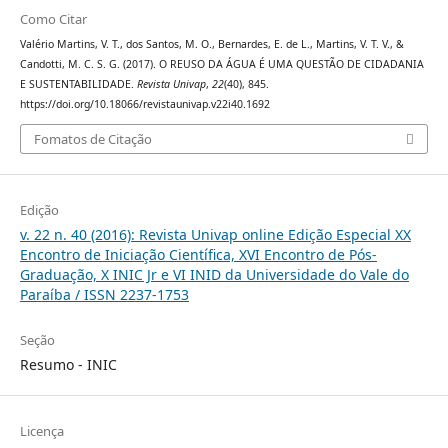
Como Citar
Valério Martins, V. T., dos Santos, M. O., Bernardes, E. de L., Martins, V. T. V., &
Candotti, M. C. S. G. (2017). O REUSO DA ÁGUA É UMA QUESTÃO DE CIDADANIA
E SUSTENTABILIDADE.
Revista Univap
,
22
(40), 845.
https://doi.org/10.18066/revistaunivap.v22i40.1692
Fomatos de Citação
Edição
v. 22 n. 40 (2016): Revista Univap online Edição Especial XX
Encontro de Iniciação Científica, XVI Encontro de Pós-
Graduação, X INIC Jr e VI INID da Universidade do Vale do
Paraíba / ISSN 2237-1753
Seção
Resumo - INIC
Licença