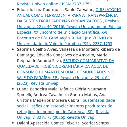
Revista Univap online / ISSN 2237-1753
Eduardo Luiz Rodrigues, Saulo Carvalho,
O RELATÓRIO
ANUAL COMO FERRAMENTA PARA A TRANSPARÊNCIA
DA SUSTENTABILIDADE NAS ORGANIZAÇÕES
,
Revista
Univap: v. 22 n. 40 (2016): Revista Univap online Edição
Especial XX Encontro de Iniciação Científica, XVI
Encontro de Pós-Graduação, X INIC Jr e VI INID da
Universidade do Vale do Paraíba / ISSN 2237-1753
Sabrina Coelho Alves, Vanessa de Monteiro Ribeiro de
Camargo, Edvaldo Gonçalves de Amorim, Maria
Regina de Aquino Silva,
ESTUDO COMPARATIVO DA
QUALIDADE HIGIÊNICO-SANITÁRIA DA ÁGUA DE
CONSUMO HUMANO EM DUAS COMUNIDADES NO
VALE DO PARAÍBA, SP
,
Revista Univap: v. 29 n. 64
(2023): Revista Univap
Luana Bandeira Maia, Mônica Glória Neumann
Spinelli, Andrea Cavalheiro Guerra Matias, Ana
Cristina Medeiros Moreira Cabral,
Sustentabilidade
social - ações em estabelecimentos produtores de
refeições do município de Cabreúva, SP
,
Revista
Univap: v. 32 n. 73 (2026): Revista Univap
Daiani Aparecida Gomes Teixeira, Scarlet Santos