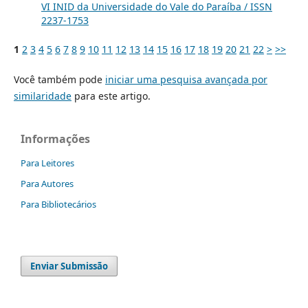
VI INID da Universidade do Vale do Paraíba / ISSN
2237-1753
1
2
3
4
5
6
7
8
9
10
11
12
13
14
15
16
17
18
19
20
21
22
>
>>
Você também pode
iniciar uma pesquisa avançada por
similaridade
para este artigo.
Informações
Para Leitores
Para Autores
Para Bibliotecários
Enviar Submissão