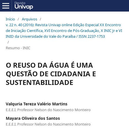
Início
/
Arquivos
/
v. 22 n. 40 (2016): Revista Univap online Edição Especial XX Encontro
de Iniciação Científica, XVI Encontro de Pós-Graduação, X INIC Jr e VI
INID da Universidade do Vale do Paraíba / ISSN 2237-1753
/
Resumo - INIC
O REUSO DA ÁGUA É UMA
QUESTÃO DE CIDADANIA E
SUSTENTABILIDADE
Valquria Tereza Valério Martins
E.E.E.I. Professor Nelson do Nascimento Monteiro
Mayara Oliveira dos Santos
E.E.E.I. Professor Nelson do Nascimento Monteiro