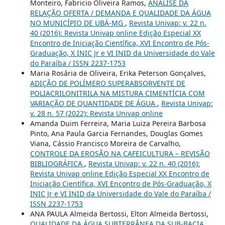
Monteiro, Fabricio Oliveira Ramos,
ANÁLISE DA
RELAÇÃO OFERTA / DEMANDA E QUALIDADE DA ÁGUA
NO MUNICÍPIO DE UBÁ-MG
,
Revista Univap: v. 22 n.
40 (2016): Revista Univap online Edição Especial XX
Encontro de Iniciação Científica, XVI Encontro de Pós-
Graduação, X INIC Jr e VI INID da Universidade do Vale
do Paraíba / ISSN 2237-1753
Maria Rosária de Oliveira, Erika Peterson Gonçalves,
ADIÇÃO DE POLÍMERO SUPERABSORVENTE DE
POLIACRILONITRILA NA MISTURA CIMENTÍCIA COM
VARIAÇÃO DE QUANTIDADE DE ÁGUA
,
Revista Univap:
v. 28 n. 57 (2022): Revista Univap online
Amanda Duim Ferreira, Maria Luiza Pereira Barbosa
Pinto, Ana Paula Garcia Fernandes, Douglas Gomes
Viana, Cássio Francisco Moreira de Carvalho,
CONTROLE DA EROSÃO NA CAFEICULTURA – REVISÃO
BIBLIOGRÁFICA
,
Revista Univap: v. 22 n. 40 (2016):
Revista Univap online Edição Especial XX Encontro de
Iniciação Científica, XVI Encontro de Pós-Graduação, X
INIC Jr e VI INID da Universidade do Vale do Paraíba /
ISSN 2237-1753
ANA PAULA Almeida Bertossi, Elton Almeida Bertossi,
QUALIDADE DA ÁGUA SUBTERRÂNEA DA SUB-BACIA