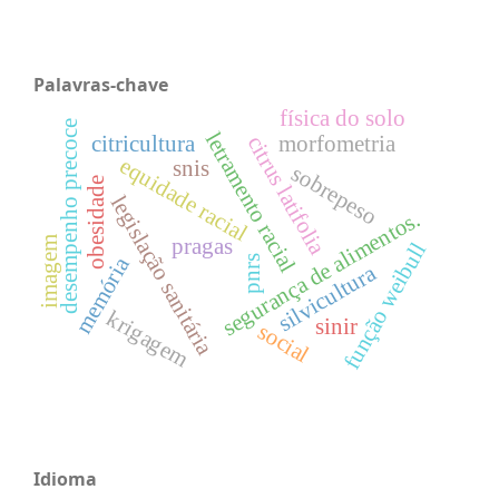
Palavras-chave
física do solo
desempenho precoce
letramento racial
citricultura
morfometria
citrus latifolia
equidade racial
snis
sobrepeso
obesidade
legislação sanitária
segurança de alimentos.
pragas
imagem
função weibull
memória
pnrs
silvicultura
krigagem
sinir
social
Idioma