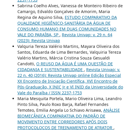
Sabrina Coelho Alves, Vanessa de Monteiro Ribeiro de
Camargo, Edvaldo Gonçalves de Amorim, Maria
Regina de Aquino Silva,
ESTUDO COMPARATIVO DA
QUALIDADE HIGIÊNICO-SANITÁRIA DA ÁGUA DE
CONSUMO HUMANO EM DUAS COMUNIDADES NO
VALE DO PARAÍBA, SP
,
Revista Univap: v. 29 n. 64
(2023): Revista Univap
Valquria Tereza Valério Martins, Mayara Oliveira dos
Santos, Eduarda de Lima Bernardes, Valquiria Tereza
Valério Martins, Márcia Cristina Souza Gesualdi
Candotti,
O REUSO DA ÁGUA É UMA QUESTÃO DE
CIDADANIA E SUSTENTABILIDADE
,
Revista Univap: v.
22 n. 40 (2016): Revista Univap online Edição Especial
XX Encontro de Iniciação Científica, XVI Encontro de
Pós-Graduação, X INIC Jr e VI INID da Universidade do
Vale do Paraíba / ISSN 2237-1753
Maria Mesquita Portela, Mario Oliveira Lima, Leandro
Pinto Silva, Paulo Roxo Barja, Rafael Fernandes
Temoteo, Emilia Angela Lo Schiavo Arisawa,
ANÀLISE
BIOMECÂNICA COMPARATIVA DO PADRÃO DE
MOVIMENTO ENTRE CORREDORES APÓS DOIS
PROTOCOLOCOS DE TREINAMENTO DE ATRATOR
,