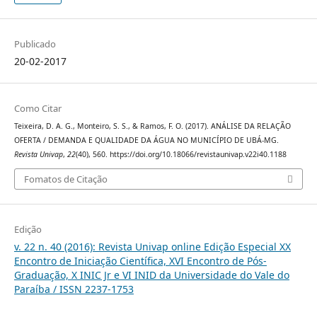
Publicado
20-02-2017
Como Citar
Teixeira, D. A. G., Monteiro, S. S., & Ramos, F. O. (2017). ANÁLISE DA RELAÇÃO
OFERTA / DEMANDA E QUALIDADE DA ÁGUA NO MUNICÍPIO DE UBÁ-MG.
Revista Univap
,
22
(40), 560. https://doi.org/10.18066/revistaunivap.v22i40.1188
Fomatos de Citação
Edição
v. 22 n. 40 (2016): Revista Univap online Edição Especial XX
Encontro de Iniciação Científica, XVI Encontro de Pós-
Graduação, X INIC Jr e VI INID da Universidade do Vale do
Paraíba / ISSN 2237-1753