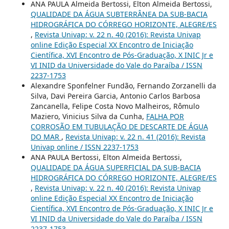
ANA PAULA Almeida Bertossi, Elton Almeida Bertossi,
QUALIDADE DA ÁGUA SUBTERRÂNEA DA SUB-BACIA
HIDROGRÁFICA DO CÓRREGO HORIZONTE, ALEGRE/ES
,
Revista Univap: v. 22 n. 40 (2016): Revista Univap
online Edição Especial XX Encontro de Iniciação
Científica, XVI Encontro de Pós-Graduação, X INIC Jr e
VI INID da Universidade do Vale do Paraíba / ISSN
2237-1753
Alexandre Sponfelner Fundão, Fernando Zorzanelli da
Silva, Davi Pereira Garcia, Antonio Carlos Barbosa
Zancanella, Felipe Costa Novo Malheiros, Rômulo
Maziero, Vinicius Silva da Cunha,
FALHA POR
CORROSÃO EM TUBULAÇÃO DE DESCARTE DE ÁGUA
DO MAR
,
Revista Univap: v. 22 n. 41 (2016): Revista
Univap online / ISSN 2237-1753
ANA PAULA Bertossi, Elton Almeida Bertossi,
QUALIDADE DA ÁGUA SUPERFICIAL DA SUB-BACIA
HIDROGRÁFICA DO CÓRREGO HORIZONTE, ALEGRE/ES
,
Revista Univap: v. 22 n. 40 (2016): Revista Univap
online Edição Especial XX Encontro de Iniciação
Científica, XVI Encontro de Pós-Graduação, X INIC Jr e
VI INID da Universidade do Vale do Paraíba / ISSN
2237-1753