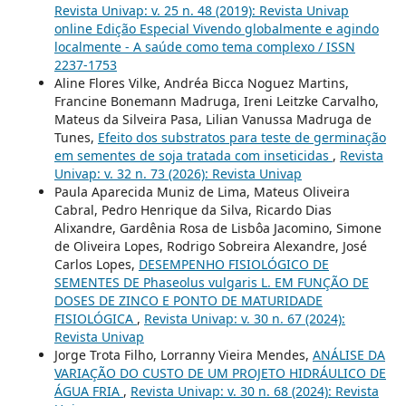
Revista Univap: v. 25 n. 48 (2019): Revista Univap
online Edição Especial Vivendo globalmente e agindo
localmente - A saúde como tema complexo / ISSN
2237-1753
Aline Flores Vilke, Andréa Bicca Noguez Martins,
Francine Bonemann Madruga, Ireni Leitzke Carvalho,
Mateus da Silveira Pasa, Lilian Vanussa Madruga de
Tunes,
Efeito dos substratos para teste de germinação
em sementes de soja tratada com inseticidas
,
Revista
Univap: v. 32 n. 73 (2026): Revista Univap
Paula Aparecida Muniz de Lima, Mateus Oliveira
Cabral, Pedro Henrique da Silva, Ricardo Dias
Alixandre, Gardênia Rosa de Lisbôa Jacomino, Simone
de Oliveira Lopes, Rodrigo Sobreira Alexandre, José
Carlos Lopes,
DESEMPENHO FISIOLÓGICO DE
SEMENTES DE Phaseolus vulgaris L. EM FUNÇÃO DE
DOSES DE ZINCO E PONTO DE MATURIDADE
FISIOLÓGICA
,
Revista Univap: v. 30 n. 67 (2024):
Revista Univap
Jorge Trota Filho, Lorranny Vieira Mendes,
ANÁLISE DA
VARIAÇÃO DO CUSTO DE UM PROJETO HIDRÁULICO DE
ÁGUA FRIA
,
Revista Univap: v. 30 n. 68 (2024): Revista