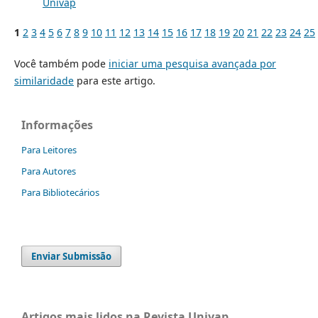
Univap
1
2
3
4
5
6
7
8
9
10
11
12
13
14
15
16
17
18
19
20
21
22
23
24
25
Você também pode
iniciar uma pesquisa avançada por
similaridade
para este artigo.
Informações
Para Leitores
Para Autores
Para Bibliotecários
Enviar Submissão
Artigos mais lidos na Revista Univap