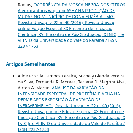
Ramos,
OCORRÊNCIA DA MOSCA-NEGRA-DOS-CITROS
Aleurocanthus woglumi ASHY NA PRODUÇÃO DE
MUDAS NO MUNICÍPIO DE DONA EUZÉBIA - MG
,
Revista Univap: v. 22 n. 40 (2016): Revista Univap
online Edição Especial XX Encontro de Iniciação
Científica, XVI Encontro de Pós-Graduação, X INIC Jr e
VI INID da Universidade do Vale do Paraíba / ISSN
2237-1753
Artigos Semelhantes
Aline Priscila Campos Pereira, Michely Glenda Pereira
da Silva, Fernanda R. Moraes, Taciana D. Magrini Alva,
Airton A. Martin,
ANALISE DA VARIAÇÃO DA
INTENSIDADE ESPECTRAL DE PROTEÍNA E ÁGUA NA
DERME APÓS EXPOSIÇÃO À RADIAÇÃO DE
INFRAVERMELHO
,
Revista Univap: v. 22 n. 40 (2016):
Revista Univap online Edição Especial XX Encontro de
Iniciação Científica, XVI Encontro de Pós-Graduação, X
INIC Jr e VI INID da Universidade do Vale do Paraíba /
ISSN 2237-1753