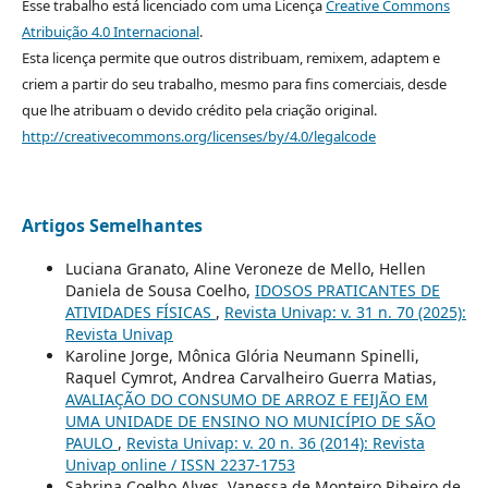
Esse trabalho está licenciado com uma Licença
Creative Commons
Atribuição 4.0 Internacional
.
Esta licença permite que outros distribuam, remixem, adaptem e
criem a partir do seu trabalho, mesmo para fins comerciais, desde
que lhe atribuam o devido crédito pela criação original.
http://creativecommons.org/licenses/by/4.0/legalcode
Artigos Semelhantes
Luciana Granato, Aline Veroneze de Mello, Hellen
Daniela de Sousa Coelho,
IDOSOS PRATICANTES DE
ATIVIDADES FÍSICAS
,
Revista Univap: v. 31 n. 70 (2025):
Revista Univap
Karoline Jorge, Mônica Glória Neumann Spinelli,
Raquel Cymrot, Andrea Carvalheiro Guerra Matias,
AVALIAÇÃO DO CONSUMO DE ARROZ E FEIJÃO EM
UMA UNIDADE DE ENSINO NO MUNICÍPIO DE SÃO
PAULO
,
Revista Univap: v. 20 n. 36 (2014): Revista
Univap online / ISSN 2237-1753
Sabrina Coelho Alves, Vanessa de Monteiro Ribeiro de