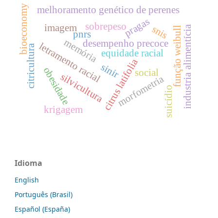
bioeconomy
melhoramento genético de perenes
pragas
sobrepeso
imagem
snis
industria alimentícia
função weibull
pnrs
memória
desempenho precoce
letramento racial
citricultura
equidade racial
citrus latifolia
sinir
obesidade
social
silvicultura
morfometria
suicídio
krigagem
Idioma
English
Português (Brasil)
Español (España)