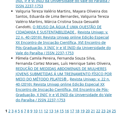
INIC Jr e VI INID da Universidade do Vale do Paraíba /
ISSN 2237-1753
Valquria Tereza Valério Martins, Mayara Oliveira dos
Santos, Eduarda de Lima Bernardes, Valquiria Tereza
Valério Martins, Márcia Cristina Souza Gesualdi
Candotti,
O REUSO DA ÁGUA É UMA QUESTÃO DE
CIDADANIA E SUSTENTABILIDADE
,
Revista Univap: v.
22 n. 40 (2016): Revista Univap online Edição Especial
XX Encontro de Iniciação Científica, XVI Encontro de
Pós-Graduação, X INIC Jr e VI INID da Universidade do
Vale do Paraíba / ISSN 2237-1753
Pâmela Camila Pereira, Fernanda Souza Silva,
Fernanda Cortez Moraes, Luís Henrique Sales Oliveira,
REDUÇÃO DE MEDIDAS ABDOMINAIS DE MULHERES
JOVENS SUBMETIDAS Á UM TREINAMENTO FÍSICO POR
MEIO DO MÉTODO PILATES®
,
Revista Univap: v. 22 n.
40 (2016): Revista Univap online Edição Especial XX
Encontro de Iniciação Científica, XVI Encontro de Pós-
Graduação, X INIC Jr e VI INID da Universidade do Vale
do Paraíba / ISSN 2237-1753
1
2
3
4
5
6
7
8
9
10
11
12
13
14
15
16
17
18
19
20
21
22
23
24
25