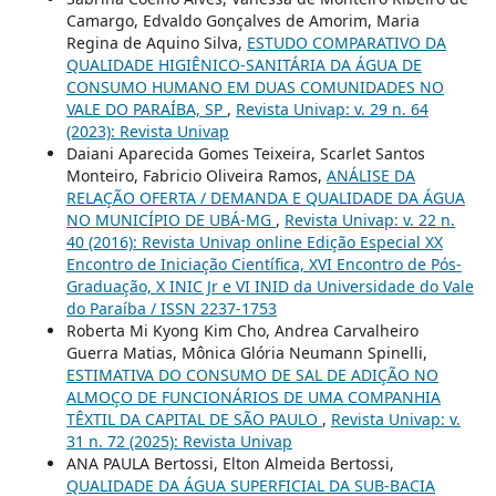
Camargo, Edvaldo Gonçalves de Amorim, Maria
Regina de Aquino Silva,
ESTUDO COMPARATIVO DA
QUALIDADE HIGIÊNICO-SANITÁRIA DA ÁGUA DE
CONSUMO HUMANO EM DUAS COMUNIDADES NO
VALE DO PARAÍBA, SP
,
Revista Univap: v. 29 n. 64
(2023): Revista Univap
Daiani Aparecida Gomes Teixeira, Scarlet Santos
Monteiro, Fabricio Oliveira Ramos,
ANÁLISE DA
RELAÇÃO OFERTA / DEMANDA E QUALIDADE DA ÁGUA
NO MUNICÍPIO DE UBÁ-MG
,
Revista Univap: v. 22 n.
40 (2016): Revista Univap online Edição Especial XX
Encontro de Iniciação Científica, XVI Encontro de Pós-
Graduação, X INIC Jr e VI INID da Universidade do Vale
do Paraíba / ISSN 2237-1753
Roberta Mi Kyong Kim Cho, Andrea Carvalheiro
Guerra Matias, Mônica Glória Neumann Spinelli,
ESTIMATIVA DO CONSUMO DE SAL DE ADIÇÃO NO
ALMOÇO DE FUNCIONÁRIOS DE UMA COMPANHIA
TÊXTIL DA CAPITAL DE SÃO PAULO
,
Revista Univap: v.
31 n. 72 (2025): Revista Univap
ANA PAULA Bertossi, Elton Almeida Bertossi,
QUALIDADE DA ÁGUA SUPERFICIAL DA SUB-BACIA