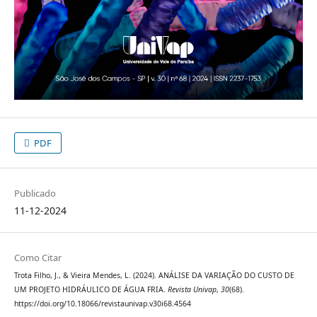
PDF
Publicado
11-12-2024
Como Citar
Trota Filho, J., & Vieira Mendes, L. (2024). ANÁLISE DA VARIAÇÃO DO CUSTO DE
UM PROJETO HIDRÁULICO DE ÁGUA FRIA.
Revista Univap
,
30
(68).
https://doi.org/10.18066/revistaunivap.v30i68.4564