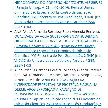
HIDROGRÁFICA DO CÓRREGO HORIZONTE, ALEGRE/ES
,
Revista Univap: v. 22 n. 40 (2016): Revista Univap
online Edição Especial XX Encontro de Iniciação
Científica, XVI Encontro de Pós-Graduação, X INIC Jr e
VI INID da Universidade do Vale do Paraíba / ISSN
2237-1753
ANA PAULA Almeida Bertossi, Elton Almeida Bertossi,
QUALIDADE DA ÁGUA SUBTERRÂNEA DA SUB-BACIA
HIDROGRÁFICA DO CÓRREGO HORIZONTE, ALEGRE/ES
,
Revista Univap: v. 22 n. 40 (2016): Revista Univap
online Edição Especial XX Encontro de Iniciação
Científica, XVI Encontro de Pós-Graduação, X INIC Jr e
VI INID da Universidade do Vale do Paraíba / ISSN
2237-1753
Aline Priscila Campos Pereira, Michely Glenda Pereira
da Silva, Fernanda R. Moraes, Taciana D. Magrini Alva,
Airton A. Martin,
ANALISE DA VARIAÇÃO DA
INTENSIDADE ESPECTRAL DE PROTEÍNA E ÁGUA NA
DERME APÓS EXPOSIÇÃO À RADIAÇÃO DE
INFRAVERMELHO
,
Revista Univap: v. 22 n. 40 (2016):
Revista Univap online Edição Especial XX Encontro de
Iniciação Científica, XVI Encontro de Pós-Graduação, X