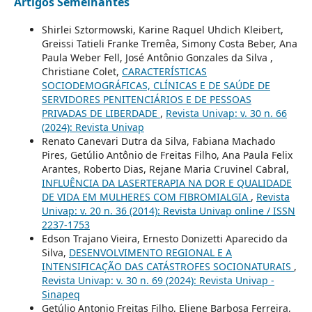
Artigos Semelhantes
Shirlei Sztormowski, Karine Raquel Uhdich Kleibert,
Greissi Tatieli Franke Tremêa, Simony Costa Beber, Ana
Paula Weber Fell, José Antônio Gonzales da Silva ,
Christiane Colet,
CARACTERÍSTICAS
SOCIODEMOGRÁFICAS, CLÍNICAS E DE SAÚDE DE
SERVIDORES PENITENCIÁRIOS E DE PESSOAS
PRIVADAS DE LIBERDADE
,
Revista Univap: v. 30 n. 66
(2024): Revista Univap
Renato Canevari Dutra da Silva, Fabiana Machado
Pires, Getúlio Antônio de Freitas Filho, Ana Paula Felix
Arantes, Roberto Dias, Rejane Maria Cruvinel Cabral,
INFLUÊNCIA DA LASERTERAPIA NA DOR E QUALIDADE
DE VIDA EM MULHERES COM FIBROMIALGIA
,
Revista
Univap: v. 20 n. 36 (2014): Revista Univap online / ISSN
2237-1753
Edson Trajano Vieira, Ernesto Donizetti Aparecido da
Silva,
DESENVOLVIMENTO REGIONAL E A
INTENSIFICAÇÃO DAS CATÁSTROFES SOCIONATURAIS
,
Revista Univap: v. 30 n. 69 (2024): Revista Univap -
Sinapeq
Getúlio Antonio Freitas Filho, Eliene Barbosa Ferreira,