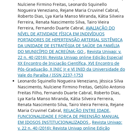
Nulciene Firmino Freitas, Leonardo Squinello
Nogueira Veneziano, Rejane Maria Cruvinel Cabral,
Roberto Dias, Lya Karla Manso Miranda, Kátia Silveira
Ferreira, Renata Nascimento Silva, Tairo Vieira
Ferreira, Fernando Duarte Cabral,
AVALIAÇÃO DO
NÍVEL DE ATIVIDADE FÍSICA EM INDIVÍDUOS
PORTADORES DE HIPERTENSÃO ARTERIAL SISTÊMICA
DA UNIDADE DE ESTRATÉGIA DE SAÚDE DA FAMÍLIA
DO MUNICÍPIO DE ACREÚNA- GO
,
Revista Univap: v.
22 n. 40 (2016): Revista Univap online Edição Especial
XX Encontro de Iniciação Científica, XVI Encontro de
Pós-Graduação, X INIC Jr e VI INID da Universidade do
Vale do Paraíba / ISSN 2237-1753
Leonardo Squinello Nogueira Veneziano, Jéssica Silva
Nascimento, Nulciene Firmino Freitas, Getúlio Antonio
Freitas Filho, Fernando Duarte Cabral, Roberto Dias,
Lya Karla Manso Miranda, Kátia Silveira Ferreira,
Renata Nascimento Silva, Tairo Vieira Ferreira, Rejane
Maria Cruvinel Cabral,
RELACÃO ENTRE IDADE,
FUNCIONALIDADE E FORÇA DE PREENSÃO MANUAL
EM IDOSOS INSTITUCIONALIZADOS
,
Revista Univap:
v. 22 n. 40 (2016): Revista Univap online Edição