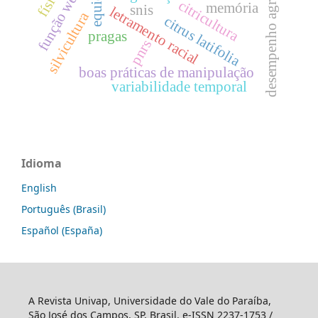
desempenho agronômico
função weibull
citricultura
memória
snis
letramento racial
silvicultura
citrus latifolia
pragas
pnrs
boas práticas de manipulação
variabilidade temporal
Idioma
English
Português (Brasil)
Español (España)
A Revista Univap, Universidade do Vale do Paraíba,
São José dos Campos, SP, Brasil. e-ISSN 2237-1753 /