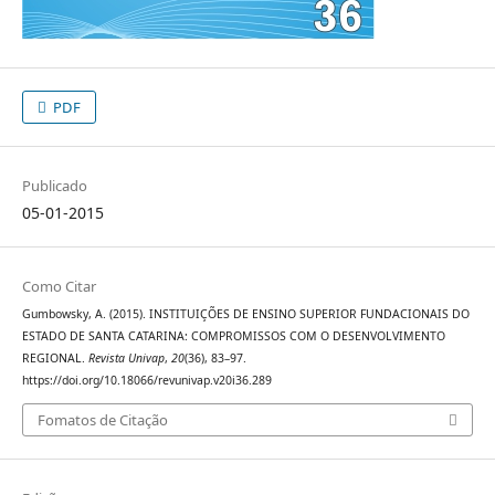
PDF
Publicado
05-01-2015
Como Citar
Gumbowsky, A. (2015). INSTITUIÇÕES DE ENSINO SUPERIOR FUNDACIONAIS DO
ESTADO DE SANTA CATARINA: COMPROMISSOS COM O DESENVOLVIMENTO
REGIONAL.
Revista Univap
,
20
(36), 83–97.
https://doi.org/10.18066/revunivap.v20i36.289
Fomatos de Citação