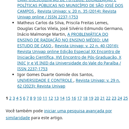
POLÍTICAS PÚBLICAS NO MUNICÍPIO DE SÃO JOSÉ DOS
CAMPOS
,
Revista Univap: v. 20 n. 35 (2014): Revista
Univap online / ISSN 2237-1753
Matheus Carlos da Silva, Priscila Freitas Lemes,
Douglas Carlos Vilela, José Silvério Edmundo Germano,
Inácio Malmonge Martin,
A PROBLEMÁTICA DO
ENSINO DE RADIAÇÃO NO ENSINO MÉDIO: UM
ESTUDO DE CASO
,
Revista Univap: v. 22 n. 40 (2016):
Revista Univap online Edição Especial XX Encontro de
Iniciação Científica, XVI Encontro de Pós-Graduação, X
INIC Jr e VI INID da Universidade do Vale do Paraíba /
ISSN 2237-1753
Igor Gomes Duarte Gomide dos Santos,
UNIVERSIDADE E CONTROLE
,
Revista Univap: v. 29 n.
62 (2023): Revista Univap
1
2
3
4
5
6
7
8
9
10
11
12
13
14
15
16
17
18
19
20
21
22
23
24
25
Você também pode
iniciar uma pesquisa avançada por
similaridade
para este artigo.