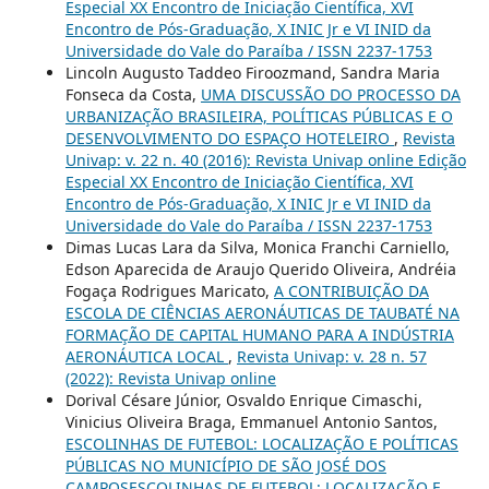
Especial XX Encontro de Iniciação Científica, XVI
Encontro de Pós-Graduação, X INIC Jr e VI INID da
Universidade do Vale do Paraíba / ISSN 2237-1753
Lincoln Augusto Taddeo Firoozmand, Sandra Maria
Fonseca da Costa,
UMA DISCUSSÃO DO PROCESSO DA
URBANIZAÇÃO BRASILEIRA, POLÍTICAS PÚBLICAS E O
DESENVOLVIMENTO DO ESPAÇO HOTELEIRO
,
Revista
Univap: v. 22 n. 40 (2016): Revista Univap online Edição
Especial XX Encontro de Iniciação Científica, XVI
Encontro de Pós-Graduação, X INIC Jr e VI INID da
Universidade do Vale do Paraíba / ISSN 2237-1753
Dimas Lucas Lara da Silva, Monica Franchi Carniello,
Edson Aparecida de Araujo Querido Oliveira, Andréia
Fogaça Rodrigues Maricato,
A CONTRIBUIÇÃO DA
ESCOLA DE CIÊNCIAS AERONÁUTICAS DE TAUBATÉ NA
FORMAÇÃO DE CAPITAL HUMANO PARA A INDÚSTRIA
AERONÁUTICA LOCAL
,
Revista Univap: v. 28 n. 57
(2022): Revista Univap online
Dorival Césare Júnior, Osvaldo Enrique Cimaschi,
Vinicius Oliveira Braga, Emmanuel Antonio Santos,
ESCOLINHAS DE FUTEBOL: LOCALIZAÇÃO E POLÍTICAS
PÚBLICAS NO MUNICÍPIO DE SÃO JOSÉ DOS
CAMPOSESCOLINHAS DE FUTEBOL: LOCALIZAÇÃO E