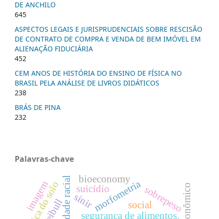
DE ANCHILO
645
ASPECTOS LEGAIS E JURISPRUDENCIAIS SOBRE RESCISÃO
DE CONTRATO DE COMPRA E VENDA DE BEM IMÓVEL EM
ALIENAÇÃO FIDUCIÁRIA
452
CEM ANOS DE HISTÓRIA DO ENSINO DE FÍSICA NO
BRASIL PELA ANÁLISE DE LIVROS DIDÁTICOS
238
BRÁS DE PINA
232
Palavras-chave
bioeconomy
equidade racial
morfometria
imagem
física do solo
suicídio
sobrepeso
sinir
social
segurança de alimentos.