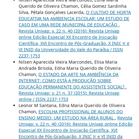
Querido de Oliveira Chamon, Célia Gomez Sardinha
Silva, Pétala Gonçalves Lacerda,
O CULTIVO DE HORTA
EDUCATIVA NA AMBIENCIA ESCOLAR: UM ESTUDO DE
CASO EM UMA REDE MUNICIPAL DE EDUCAÇÃO
,
Revista Univap: v. 22 n. 40 (2016): Revista Univap
online Edição Especial XX Encontro de Iniciação
Científica, XVI Encontro de Pós-Graduação, X INIC Jr e
VI INID da Universidade do Vale do Paraíba / ISSN
2237-1753
Nilsen Aparecida Vieira Marcondes, Elisa Maria
Andrade Brisola, Edna Maria Querido de Oliveira
Chamon,
O ESTADO DA ARTE NA AMBIÊNCIA DA
INTERNET: COMO ESTÁ A PRODUÇÃO SOBRE
EDUCAÇÃO PERMANENTE DO ASSISTENTE SOCIAL?
,
Revista Univap: v. 21 n. 37 (2015): Revista Univap
online / ISSN 2237-1753
Leonor M Santana, Edna Maria Querido de Oliveira
Chamon,
ESCOLHA PROFISSIONAL DE ALUNOS DO
ENSINO MEDIO: UM ESTUDO NA ÁREA RURAL
,
Revista
Univap: v. 22 n. 40 (2016): Revista Univap online Edição
Especial XX Encontro de Iniciação Científica, XVI
Encontro de Pós-Graduação, X INIC Jr e VI INID da