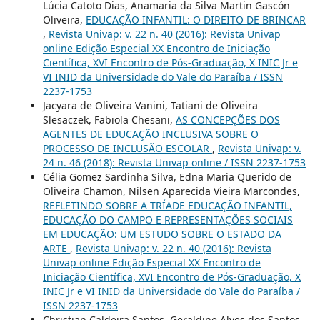
Lúcia Catoto Dias, Anamaria da Silva Martin Gascón
Oliveira,
EDUCAÇÃO INFANTIL: O DIREITO DE BRINCAR
,
Revista Univap: v. 22 n. 40 (2016): Revista Univap
online Edição Especial XX Encontro de Iniciação
Científica, XVI Encontro de Pós-Graduação, X INIC Jr e
VI INID da Universidade do Vale do Paraíba / ISSN
2237-1753
Jacyara de Oliveira Vanini, Tatiani de Oliveira
Slesaczek, Fabiola Chesani,
AS CONCEPÇÕES DOS
AGENTES DE EDUCAÇÃO INCLUSIVA SOBRE O
PROCESSO DE INCLUSÃO ESCOLAR
,
Revista Univap: v.
24 n. 46 (2018): Revista Univap online / ISSN 2237-1753
Célia Gomez Sardinha Silva, Edna Maria Querido de
Oliveira Chamon, Nilsen Aparecida Vieira Marcondes,
REFLETINDO SOBRE A TRÍADE EDUCAÇÃO INFANTIL,
EDUCAÇÃO DO CAMPO E REPRESENTAÇÕES SOCIAIS
EM EDUCAÇÃO: UM ESTUDO SOBRE O ESTADO DA
ARTE
,
Revista Univap: v. 22 n. 40 (2016): Revista
Univap online Edição Especial XX Encontro de
Iniciação Científica, XVI Encontro de Pós-Graduação, X
INIC Jr e VI INID da Universidade do Vale do Paraíba /
ISSN 2237-1753
Christian Caldeira Santos, Geraldine Alves dos Santos,