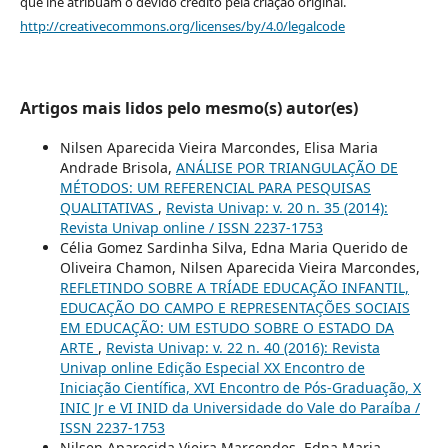
que lhe atribuam o devido crédito pela criação original.
http://creativecommons.org/licenses/by/4.0/legalcode
Artigos mais lidos pelo mesmo(s) autor(es)
Nilsen Aparecida Vieira Marcondes, Elisa Maria
Andrade Brisola,
ANÁLISE POR TRIANGULAÇÃO DE
MÉTODOS: UM REFERENCIAL PARA PESQUISAS
QUALITATIVAS
,
Revista Univap: v. 20 n. 35 (2014):
Revista Univap online / ISSN 2237-1753
Célia Gomez Sardinha Silva, Edna Maria Querido de
Oliveira Chamon, Nilsen Aparecida Vieira Marcondes,
REFLETINDO SOBRE A TRÍADE EDUCAÇÃO INFANTIL,
EDUCAÇÃO DO CAMPO E REPRESENTAÇÕES SOCIAIS
EM EDUCAÇÃO: UM ESTUDO SOBRE O ESTADO DA
ARTE
,
Revista Univap: v. 22 n. 40 (2016): Revista
Univap online Edição Especial XX Encontro de
Iniciação Científica, XVI Encontro de Pós-Graduação, X
INIC Jr e VI INID da Universidade do Vale do Paraíba /
ISSN 2237-1753
Nilsen Aparecida Vieira Marcondes, Edna Maria