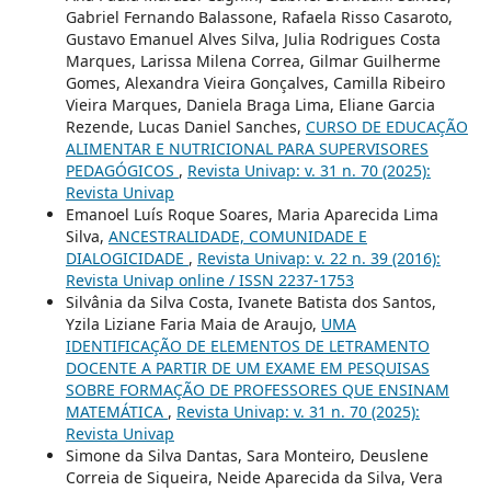
Gabriel Fernando Balassone, Rafaela Risso Casaroto,
Gustavo Emanuel Alves Silva, Julia Rodrigues Costa
Marques, Larissa Milena Correa, Gilmar Guilherme
Gomes, Alexandra Vieira Gonçalves, Camilla Ribeiro
Vieira Marques, Daniela Braga Lima, Eliane Garcia
Rezende, Lucas Daniel Sanches,
CURSO DE EDUCAÇÃO
ALIMENTAR E NUTRICIONAL PARA SUPERVISORES
PEDAGÓGICOS
,
Revista Univap: v. 31 n. 70 (2025):
Revista Univap
Emanoel Luís Roque Soares, Maria Aparecida Lima
Silva,
ANCESTRALIDADE, COMUNIDADE E
DIALOGICIDADE
,
Revista Univap: v. 22 n. 39 (2016):
Revista Univap online / ISSN 2237-1753
Silvânia da Silva Costa, Ivanete Batista dos Santos,
Yzila Liziane Faria Maia de Araujo,
UMA
IDENTIFICAÇÃO DE ELEMENTOS DE LETRAMENTO
DOCENTE A PARTIR DE UM EXAME EM PESQUISAS
SOBRE FORMAÇÃO DE PROFESSORES QUE ENSINAM
MATEMÁTICA
,
Revista Univap: v. 31 n. 70 (2025):
Revista Univap
Simone da Silva Dantas, Sara Monteiro, Deuslene
Correia de Siqueira, Neide Aparecida da Silva, Vera