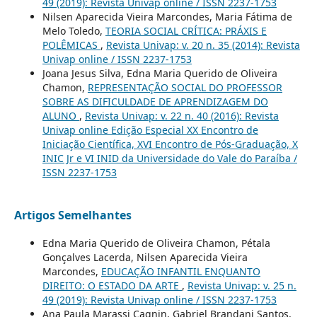
49 (2019): Revista Univap online / ISSN 2237-1753
Nilsen Aparecida Vieira Marcondes, Maria Fátima de
Melo Toledo,
TEORIA SOCIAL CRÍTICA: PRÁXIS E
POLÊMICAS
,
Revista Univap: v. 20 n. 35 (2014): Revista
Univap online / ISSN 2237-1753
Joana Jesus Silva, Edna Maria Querido de Oliveira
Chamon,
REPRESENTAÇÃO SOCIAL DO PROFESSOR
SOBRE AS DIFICULDADE DE APRENDIZAGEM DO
ALUNO
,
Revista Univap: v. 22 n. 40 (2016): Revista
Univap online Edição Especial XX Encontro de
Iniciação Científica, XVI Encontro de Pós-Graduação, X
INIC Jr e VI INID da Universidade do Vale do Paraíba /
ISSN 2237-1753
Artigos Semelhantes
Edna Maria Querido de Oliveira Chamon, Pétala
Gonçalves Lacerda, Nilsen Aparecida Vieira
Marcondes,
EDUCAÇÃO INFANTIL ENQUANTO
DIREITO: O ESTADO DA ARTE
,
Revista Univap: v. 25 n.
49 (2019): Revista Univap online / ISSN 2237-1753
Ana Paula Marassi Cagnin, Gabriel Brandani Santos,