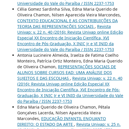
Universidade do Vale do Paraíba / ISSN 2237-1753
Célia Gomez Sardinha Silva, Edna Maria Querido de
Oliveira Chamon, Nilsen Aparecida Vieira Marcondes,
CONTEXTO EDUCACIONAL E AS CONTRIBUIÇÕES DA
TEORIA DAS REPRESENTAÇÕES SOCIAIS
,
Revista
Univap: v. 22 n. 40 (2016): Revista Univap online Edição
Especial XX Encontro de Iniciação Científica, XVI
Encontro de Pós-Graduação, X INIC Jr e VI INID da
Universidade do Vale do Paraíba / ISSN 2237-1753
Antonia Lucineire Almeida, Iraelza de Fatima Coelho
Monteiro, Patrícia Ortiz Monteiro, Edna Maria Querido
de Oliveira Chamon,
REPRESENTAÇÕES SOCIAIS DE
ALUNOS SOBRE CURSOS EAD: UMA ANÁLISE DOS
SUJEITOS E DAS ESCOLHAS
,
Revista Univap: v. 22 n. 40
(2016): Revista Univap online Edição Especial XX
Encontro de Iniciação Científica, XVI Encontro de Pós-
Graduação, X INIC Jr e VI INID da Universidade do Vale
do Paraíba / ISSN 2237-1753
Edna Maria Querido de Oliveira Chamon, Pétala
Gonçalves Lacerda, Nilsen Aparecida Vieira
Marcondes,
EDUCAÇÃO INFANTIL ENQUANTO
DIREITO: O ESTADO DA ARTE
,
Revista Univap: v. 25 n.