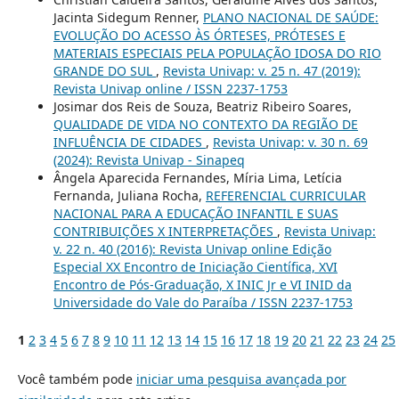
Jacinta Sidegum Renner,
PLANO NACIONAL DE SAÚDE:
EVOLUÇÃO DO ACESSO ÀS ÓRTESES, PRÓTESES E
MATERIAIS ESPECIAIS PELA POPULAÇÃO IDOSA DO RIO
GRANDE DO SUL
,
Revista Univap: v. 25 n. 47 (2019):
Revista Univap online / ISSN 2237-1753
Josimar dos Reis de Souza, Beatriz Ribeiro Soares,
QUALIDADE DE VIDA NO CONTEXTO DA REGIÃO DE
INFLUÊNCIA DE CIDADES
,
Revista Univap: v. 30 n. 69
(2024): Revista Univap - Sinapeq
Ângela Aparecida Fernandes, Míria Lima, Letícia
Fernanda, Juliana Rocha,
REFERENCIAL CURRICULAR
NACIONAL PARA A EDUCAÇÃO INFANTIL E SUAS
CONTRIBUIÇÕES X INTERPRETAÇÕES
,
Revista Univap:
v. 22 n. 40 (2016): Revista Univap online Edição
Especial XX Encontro de Iniciação Científica, XVI
Encontro de Pós-Graduação, X INIC Jr e VI INID da
Universidade do Vale do Paraíba / ISSN 2237-1753
1
2
3
4
5
6
7
8
9
10
11
12
13
14
15
16
17
18
19
20
21
22
23
24
25
Você também pode
iniciar uma pesquisa avançada por