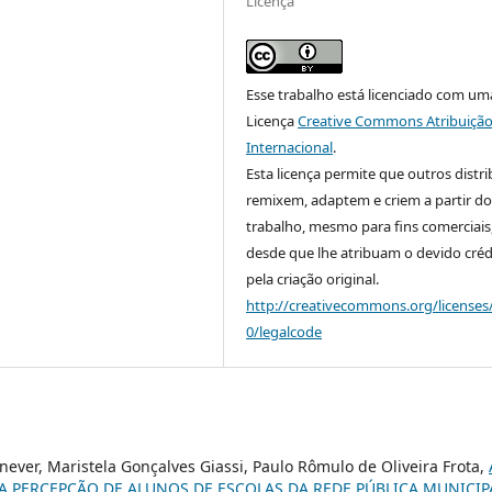
Licença
Esse trabalho está licenciado com um
Licença
Creative Commons Atribuição
Internacional
.
Esta licença permite que outros distr
remixem, adaptem e criem a partir do
trabalho, mesmo para fins comerciais
desde que lhe atribuam o devido créd
pela criação original.
http://creativecommons.org/licenses
0/legalcode
anever, Maristela Gonçalves Giassi, Paulo Rômulo de Oliveira Frota,
A PERCEPÇÃO DE ALUNOS DE ESCOLAS DA REDE PÚBLICA MUNICIP