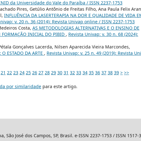
 INID da Universidade do Vale do Paraíba / ISSN 2237-1753
chado Pires, Getúlio Antônio de Freitas Filho, Ana Paula Felix Aran
l,
INFLUÊNCIA DA LASERTERAPIA NA DOR E QUALIDADE DE VIDA E
nivap: v. 20 n. 36 (2014): Revista Univap online / ISSN 2237-1753
Medeiros Costa,
AS METODOLOGIAS ALTERNATIVAS E O ENSINO DE
 FORMAÇÃO INICIAL DO PIBID
,
Revista Univap: v. 30 n. 68 (2024):
étala Gonçalves Lacerda, Nilsen Aparecida Vieira Marcondes,
: O ESTADO DA ARTE
,
Revista Univap: v. 25 n. 49 (2019): Revista Un
21
22
23
24
25
26
27
28
29
30
31
32
33
34
35
36
37
38
39
>
>>
da por similaridade
para este artigo.
ba, São José dos Campos, SP, Brasil. e-ISSN 2237-1753 / ISSN 1517-