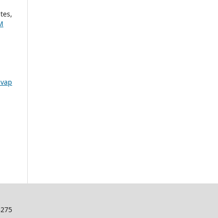
tes,
M
ivap
3275