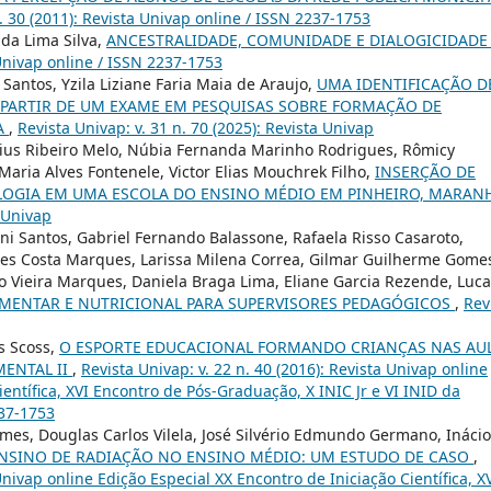
n. 30 (2011): Revista Univap online / ISSN 2237-1753
da Lima Silva,
ANCESTRALIDADE, COMUNIDADE E DIALOGICIDAD
 Univap online / ISSN 2237-1753
s Santos, Yzila Liziane Faria Maia de Araujo,
UMA IDENTIFICAÇÃO D
PARTIR DE UM EXAME EM PESQUISAS SOBRE FORMAÇÃO DE
A
,
Revista Univap: v. 31 n. 70 (2025): Revista Univap
cius Ribeiro Melo, Núbia Fernanda Marinho Rodrigues, Rômicy
Maria Alves Fontenele, Victor Elias Mouchrek Filho,
INSERÇÃO DE
LOGIA EM UMA ESCOLA DO ENSINO MÉDIO EM PINHEIRO, MARAN
a Univap
i Santos, Gabriel Fernando Balassone, Rafaela Risso Casaroto,
gues Costa Marques, Larissa Milena Correa, Gilmar Guilherme Gome
ro Vieira Marques, Daniela Braga Lima, Eliane Garcia Rezende, Luc
MENTAR E NUTRICIONAL PARA SUPERVISORES PEDAGÓGICOS
,
Rev
s Scoss,
O ESPORTE EDUCACIONAL FORMANDO CRIANÇAS NAS AU
MENTAL II
,
Revista Univap: v. 22 n. 40 (2016): Revista Univap online
ientífica, XVI Encontro de Pós-Graduação, X INIC Jr e VI INID da
237-1753
Lemes, Douglas Carlos Vilela, José Silvério Edmundo Germano, Inácio
ENSINO DE RADIAÇÃO NO ENSINO MÉDIO: UM ESTUDO DE CASO
,
 Univap online Edição Especial XX Encontro de Iniciação Científica, X