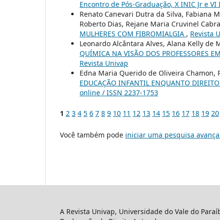
Encontro de Pós-Graduação, X INIC Jr e VI
Renato Canevari Dutra da Silva, Fabiana Ma
Roberto Dias, Rejane Maria Cruvinel Cabra
MULHERES COM FIBROMIALGIA
,
Revista U
Leonardo Alcântara Alves, Alana Kelly de 
QUÍMICA NA VISÃO DOS PROFESSORES EM
Revista Univap
Edna Maria Querido de Oliveira Chamon, P
EDUCAÇÃO INFANTIL ENQUANTO DIREITO
online / ISSN 2237-1753
1
2
3
4
5
6
7
8
9
10
11
12
13
14
15
16
17
18
19
20
Você também pode
iniciar uma pesquisa avança
A Revista Univap, Universidade do Vale do Paraí