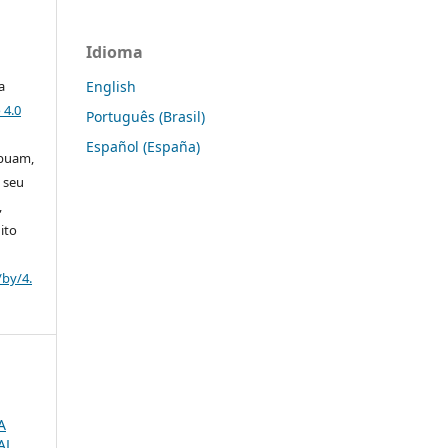
Idioma
English
a
 4.0
Português (Brasil)
Español (España)
ibuam,
 seu
,
ito
/by/4.
A
AL