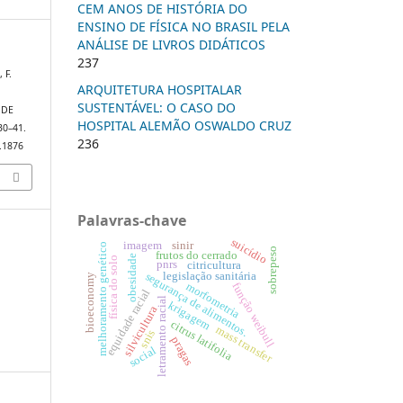
CEM ANOS DE HISTÓRIA DO
ENSINO DE FÍSICA NO BRASIL PELA
ANÁLISE DE LIVROS DIDÁTICOS
237
 F.
ARQUITETURA HOSPITALAR
SUSTENTÁVEL: O CASO DO
 DE
HOSPITAL ALEMÃO OSWALDO CRUZ
 30–41.
236
6.1876
Palavras-chave
suicídio
imagem
sinir
melhoramento genético
sobrepeso
frutos do cerrado
obesidade
física do solo
pnrs
citricultura
legislação sanitária
segurança de alimentos.
bioeconomy
morfometria
função weibull
equidade racial
letramento racial
krigagem
silvicultura
citrus latifolia
mass transfer
snis
pragas
social