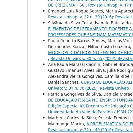
DE CRICIÚMA – SC
,
Revista Univap: v. 17 
Emanoel Luís Roque Soares, Maria Apareci
Revista Univap: v. 22 n. 39 (2016): Revista
Silvânia da Silva Costa, Ivanete Batista do
ELEMENTOS DE LETRAMENTO DOCENTE A 
PROFESSORES QUE ENSINAM MATEMÁTIC
Paulo Roberto Barros Gomes, Marcos Vini
Dermondes Souza , Hilton Costa Louzeiro, 
MODELOS DIDÁTICOS NO ENSINO DE BIO
,
Revista Univap: v. 30 n. 65 (2024): Revist
Ana Paula Marassi Cagnin, Gabriel Brandan
Gustavo Emanuel Alves Silva, Julia Rodri
Alexandra Vieira Gonçalves, Camilla Ribei
Daniel Sanches,
CURSO DE EDUCAÇÃO ALI
Univap: v. 31 n. 70 (2025): Revista Univap
Patrícia Gonçalves da Silva, Daniela Morae
DE EDUCAÇÃO FÍSICA NO ENSINO FUNDA
Edição Especial XX Encontro de Iniciação C
Universidade do Vale do Paraíba / ISSN 2
Matheus Carlos da Silva, Priscila Freitas 
Malmonge Martin,
A PROBLEMÁTICA DO 
Revista Univap: v. 22 n. 40 (2016): Revista