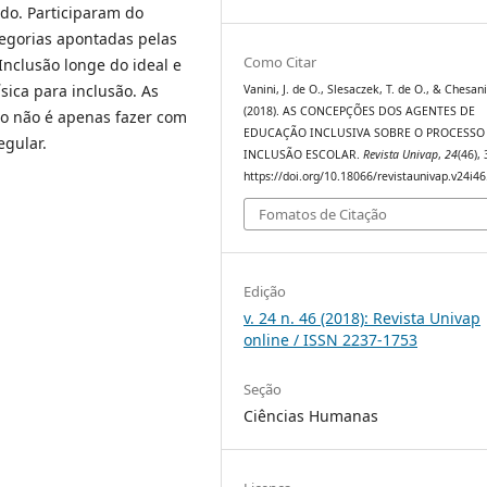
do. Participaram do
tegorias apontadas pelas
Como Citar
Inclusão longe do ideal e
sica para inclusão. As
Vanini, J. de O., Slesaczek, T. de O., & Chesani,
(2018). AS CONCEPÇÕES DOS AGENTES DE
ão não é apenas fazer com
EDUCAÇÃO INCLUSIVA SOBRE O PROCESSO
egular.
INCLUSÃO ESCOLAR.
Revista Univap
,
24
(46),
https://doi.org/10.18066/revistaunivap.v24i4
Fomatos de Citação
Edição
v. 24 n. 46 (2018): Revista Univap
online / ISSN 2237-1753
Seção
Ciências Humanas