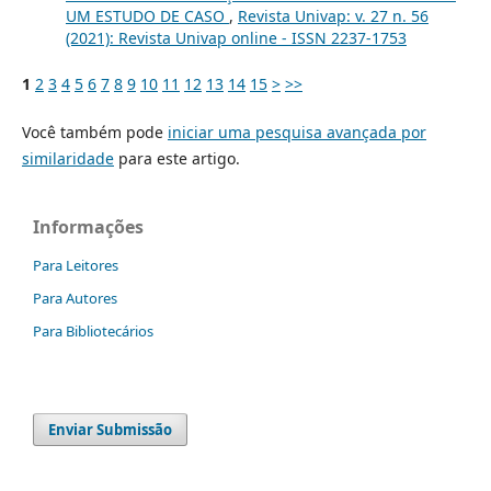
UM ESTUDO DE CASO
,
Revista Univap: v. 27 n. 56
(2021): Revista Univap online - ISSN 2237-1753
1
2
3
4
5
6
7
8
9
10
11
12
13
14
15
>
>>
Você também pode
iniciar uma pesquisa avançada por
similaridade
para este artigo.
Informações
Para Leitores
Para Autores
Para Bibliotecários
Enviar Submissão