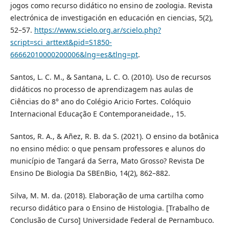
jogos como recurso didático no ensino de zoologia. Revista
electrónica de investigación en educación en ciencias, 5(2),
52–57.
https://www.scielo.org.ar/scielo.php?
script=sci_arttext&pid=S1850-
66662010000200006&lng=es&tlng=pt
.
Santos, L. C. M., & Santana, L. C. O. (2010). Uso de recursos
didáticos no processo de aprendizagem nas aulas de
Ciências do 8° ano do Colégio Aricio Fortes. Colóquio
Internacional Educação E Contemporaneidade., 15.
Santos, R. A., & Añez, R. B. da S. (2021). O ensino da botânica
no ensino médio: o que pensam professores e alunos do
município de Tangará da Serra, Mato Grosso? Revista De
Ensino De Biologia Da SBEnBio, 14(2), 862–882.
Silva, M. M. da. (2018). Elaboração de uma cartilha como
recurso didático para o Ensino de Histologia. [Trabalho de
Conclusão de Curso] Universidade Federal de Pernambuco.