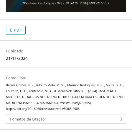
PDF
Publicado
21-11-2024
Como Citar
Barros Gomes, P. R., Ribeiro Melo, M. V. ., Marinho Rodrigues, N. F. ., Souza, R. D.,
Louzeiro, H. C., Fontenele, M. A., & Mouchrek Filho, V. E. (2024). INSERÇÃO DE
MODELOS DIDÁTICOS NO ENSINO DE BIOLOGIA EM UMA ESCOLA DO ENSINO
MÉDIO EM PINHEIRO, MARANHÃO.
Revista Univap
,
30
(65).
https://doi.org/10.18066/revistaunivap.v30i65.4508
Fomatos de Citação