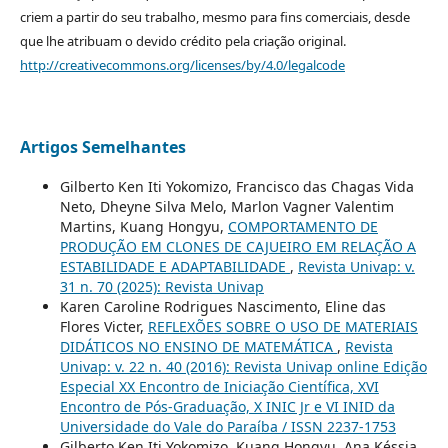
criem a partir do seu trabalho, mesmo para fins comerciais, desde
que lhe atribuam o devido crédito pela criação original.
http://creativecommons.org/licenses/by/4.0/legalcode
Artigos Semelhantes
Gilberto Ken Iti Yokomizo, Francisco das Chagas Vida
Neto, Dheyne Silva Melo, Marlon Vagner Valentim
Martins, Kuang Hongyu,
COMPORTAMENTO DE
PRODUÇÃO EM CLONES DE CAJUEIRO EM RELAÇÃO A
ESTABILIDADE E ADAPTABILIDADE
,
Revista Univap: v.
31 n. 70 (2025): Revista Univap
Karen Caroline Rodrigues Nascimento, Eline das
Flores Victer,
REFLEXÕES SOBRE O USO DE MATERIAIS
DIDÁTICOS NO ENSINO DE MATEMÁTICA
,
Revista
Univap: v. 22 n. 40 (2016): Revista Univap online Edição
Especial XX Encontro de Iniciação Científica, XVI
Encontro de Pós-Graduação, X INIC Jr e VI INID da
Universidade do Vale do Paraíba / ISSN 2237-1753
Gilberto Ken Iti Yokomizo, Kuang Hongyu, Ana Késsia