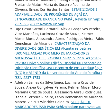
Freitas de Matos, Maria do Socorro Padilha de
Oliveira, Eneas Corrêa dos Santos,
ESTABILIDADE E
ADAPTABILIDADE DE PROGÊNIES DE AÇAÍ DA
ETNOVARIEDADE BRANCA NO PARÁ
,
Revista Univap: v.
29 n. 63 (2023): Revista Univap
Ugo Cesar Sartori Bernardi, Aléxia Gonçalves Pereira,
Vitor Manhães, Lucimara Cruz de Souza, Kelmer
Mozer Moro, Alessandra Abreu Rodrigues Vieira, Fábio
Demolinari de Miranda,
CARACTERIZAÇÃO DA
DIVERSIDADE GENÉTICA EM Alcantarea patriae
(BROMELIACEAE) POR MEIO DE MARCADORES
MICROSSATÉLITES
,
Revista Univap: v. 22 n. 40 (2016):
Revista Univap online Edição Especial XX Encontro de
Iniciação Científica, XVI Encontro de Pós-Graduação, X
INIC Jr e VI INID da Universidade do Vale do Paraíba /
ISSN 2237-1753
Adelson Lemes da Silva Júnior, Lucimara Cruz de
Souza, Aléxia Gonçalves Pereira, Kelmer Mozer Moro,
Mariana Cruz de Souza, Alessandra Abreu Rodrigues,
Izabela Ferreira Ribeiro, Fábio Demolinari de Miranda,
Marcos Vinicus Winckler Caldeira,
SELEÇÃO DE
MARCADORES ISSR PARA Schizolobium parahyba var.