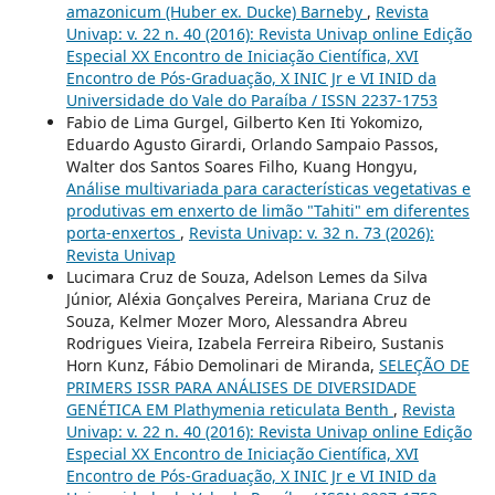
amazonicum (Huber ex. Ducke) Barneby
,
Revista
Univap: v. 22 n. 40 (2016): Revista Univap online Edição
Especial XX Encontro de Iniciação Científica, XVI
Encontro de Pós-Graduação, X INIC Jr e VI INID da
Universidade do Vale do Paraíba / ISSN 2237-1753
Fabio de Lima Gurgel, Gilberto Ken Iti Yokomizo,
Eduardo Agusto Girardi, Orlando Sampaio Passos,
Walter dos Santos Soares Filho, Kuang Hongyu,
Análise multivariada para características vegetativas e
produtivas em enxerto de limão "Tahiti" em diferentes
porta-enxertos
,
Revista Univap: v. 32 n. 73 (2026):
Revista Univap
Lucimara Cruz de Souza, Adelson Lemes da Silva
Júnior, Aléxia Gonçalves Pereira, Mariana Cruz de
Souza, Kelmer Mozer Moro, Alessandra Abreu
Rodrigues Vieira, Izabela Ferreira Ribeiro, Sustanis
Horn Kunz, Fábio Demolinari de Miranda,
SELEÇÃO DE
PRIMERS ISSR PARA ANÁLISES DE DIVERSIDADE
GENÉTICA EM Plathymenia reticulata Benth
,
Revista
Univap: v. 22 n. 40 (2016): Revista Univap online Edição
Especial XX Encontro de Iniciação Científica, XVI
Encontro de Pós-Graduação, X INIC Jr e VI INID da