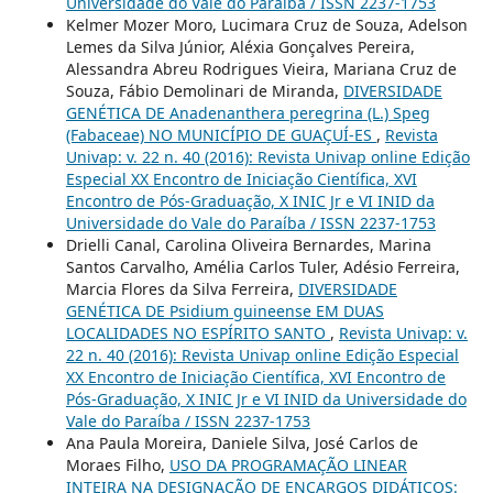
Universidade do Vale do Paraíba / ISSN 2237-1753
Kelmer Mozer Moro, Lucimara Cruz de Souza, Adelson
Lemes da Silva Júnior, Aléxia Gonçalves Pereira,
Alessandra Abreu Rodrigues Vieira, Mariana Cruz de
Souza, Fábio Demolinari de Miranda,
DIVERSIDADE
GENÉTICA DE Anadenanthera peregrina (L.) Speg
(Fabaceae) NO MUNICÍPIO DE GUAÇUÍ-ES
,
Revista
Univap: v. 22 n. 40 (2016): Revista Univap online Edição
Especial XX Encontro de Iniciação Científica, XVI
Encontro de Pós-Graduação, X INIC Jr e VI INID da
Universidade do Vale do Paraíba / ISSN 2237-1753
Drielli Canal, Carolina Oliveira Bernardes, Marina
Santos Carvalho, Amélia Carlos Tuler, Adésio Ferreira,
Marcia Flores da Silva Ferreira,
DIVERSIDADE
GENÉTICA DE Psidium guineense EM DUAS
LOCALIDADES NO ESPÍRITO SANTO
,
Revista Univap: v.
22 n. 40 (2016): Revista Univap online Edição Especial
XX Encontro de Iniciação Científica, XVI Encontro de
Pós-Graduação, X INIC Jr e VI INID da Universidade do
Vale do Paraíba / ISSN 2237-1753
Ana Paula Moreira, Daniele Silva, José Carlos de
Moraes Filho,
USO DA PROGRAMAÇÃO LINEAR
INTEIRA NA DESIGNAÇÃO DE ENCARGOS DIDÁTICOS: