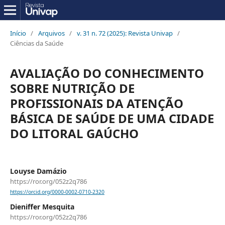
Início
/
Arquivos
/
v. 31 n. 72 (2025): Revista Univap
/
Ciências da Saúde
AVALIAÇÃO DO CONHECIMENTO
SOBRE NUTRIÇÃO DE
PROFISSIONAIS DA ATENÇÃO
BÁSICA DE SAÚDE DE UMA CIDADE
DO LITORAL GAÚCHO
Louyse Damázio
https://ror.org/052z2q786
https://orcid.org/0000-0002-0710-2320
Dieniffer Mesquita
https://ror.org/052z2q786