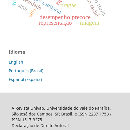
cerrado fruits
legislação sanitária
obesidade
sinir
pragas
snis
desempenho precoce
representação
imagem
Idioma
English
Português (Brasil)
Español (España)
A Revista Univap, Universidade do Vale do Paraíba,
São José dos Campos, SP, Brasil. e-ISSN 2237-1753 /
ISSN 1517-3275
Declaração de Direito Autoral