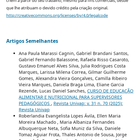
criem a partir do seu trabalho, mesmo para fins comerciais, desde
que lhe atribuam o devido crédito pela criação original.
http://creativecommons.org/licenses/by/4.0/legalcode
Artigos Semelhantes
Ana Paula Marassi Cagnin, Gabriel Brandani Santos,
Gabriel Fernando Balassone, Rafaela Risso Casaroto,
Gustavo Emanuel Alves Silva, Julia Rodrigues Costa
Marques, Larissa Milena Correa, Gilmar Guilherme
Gomes, Alexandra Vieira Gonçalves, Camilla Ribeiro
Vieira Marques, Daniela Braga Lima, Eliane Garcia
Rezende, Lucas Daniel Sanches,
CURSO DE EDUCAÇÃO
ALIMENTAR E NUTRICIONAL PARA SUPERVISORES
PEDAGÓGICOS
,
Revista Univap: v. 31 n. 70 (2025):
Revista Univap
Roberlandia Evangelista Lopes Ávila, Ellen Maria
Moreira Machado , Maria Albaniza Fernandes
Albuquerque Neta, Sofia Muniz da Silva, Daniele
Tomaz Aguiar Frota, Thales Antonio de Sousa, Jorge