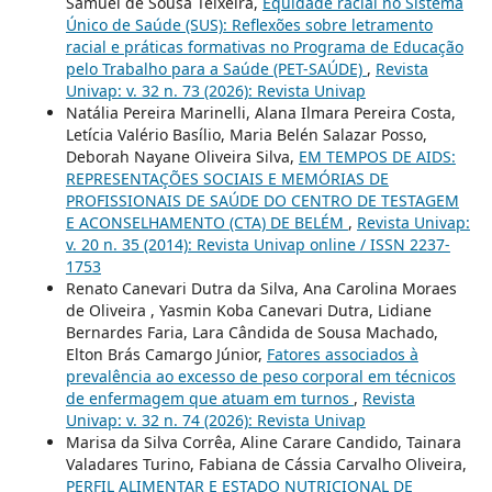
Samuel de Sousa Teixeira,
Equidade racial no Sistema
Único de Saúde (SUS): Reflexões sobre letramento
racial e práticas formativas no Programa de Educação
pelo Trabalho para a Saúde (PET-SAÚDE)
,
Revista
Univap: v. 32 n. 73 (2026): Revista Univap
Natália Pereira Marinelli, Alana Ilmara Pereira Costa,
Letícia Valério Basílio, Maria Belén Salazar Posso,
Deborah Nayane Oliveira Silva,
EM TEMPOS DE AIDS:
REPRESENTAÇÕES SOCIAIS E MEMÓRIAS DE
PROFISSIONAIS DE SAÚDE DO CENTRO DE TESTAGEM
E ACONSELHAMENTO (CTA) DE BELÉM
,
Revista Univap:
v. 20 n. 35 (2014): Revista Univap online / ISSN 2237-
1753
Renato Canevari Dutra da Silva, Ana Carolina Moraes
de Oliveira , Yasmin Koba Canevari Dutra, Lidiane
Bernardes Faria, Lara Cândida de Sousa Machado,
Elton Brás Camargo Júnior,
Fatores associados à
prevalência ao excesso de peso corporal em técnicos
de enfermagem que atuam em turnos
,
Revista
Univap: v. 32 n. 74 (2026): Revista Univap
Marisa da Silva Corrêa, Aline Carare Candido, Tainara
Valadares Turino, Fabiana de Cássia Carvalho Oliveira,
PERFIL ALIMENTAR E ESTADO NUTRICIONAL DE