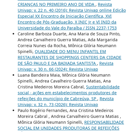
CRIANÇAS NO PRIMEIRO ANO DE VIDA
,
Revista
Univap: v. 22 n. 40 (2016): Revista Univap online Edição
Especial XX Encontro de Iniciação Científica, XVI
Encontro de Pós-Graduação, X INIC Jr e VI INID da
Universidade do Vale do Paraíba / ISSN 2237-1753
Caroline Barboza Duarte, Ana Maria de Souza Pinto,
Andrea Carvalheiro Guerra Matias, Ada Margarida
Correia Nunes da Rocha, Mônica Glória Neumann
Spinelli,
QUALIDADE DO MENU INFANTIL EM
RESTAURANTES DE SHOPPINGS CENTERS DA CIDADE
DE SÃO PAULO E DA BAIXADA SANTISTA
,
Revista
Univap: v. 30 n. 66 (2024): Revista Univap
Luana Bandeira Maia, Mônica Glória Neumann
Spinelli, Andrea Cavalheiro Guerra Matias, Ana
Cristina Medeiros Moreira Cabral,
Sustentabilidade
social - ações em estabelecimentos produtores de
refeições do município de Cabreúva, SP
,
Revista
Univap: v. 32 n. 73 (2026): Revista Univap
Paulo Rogério Fernandes, Ana Cristina Medeiros
Moreira Cabral , Andrea Carvalheiro Guerra Matias ,
Mônica Glória Neumann Spinelli,
RESPONSABILIDADE
SOCIAL EM UNIDADES PRODUTORAS DE REFEIÇÕES