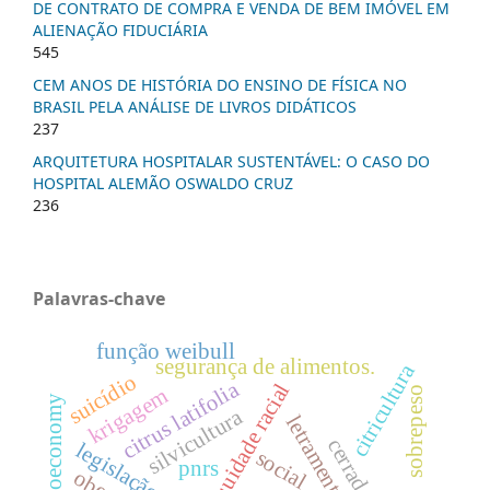
DE CONTRATO DE COMPRA E VENDA DE BEM IMÓVEL EM
ALIENAÇÃO FIDUCIÁRIA
545
CEM ANOS DE HISTÓRIA DO ENSINO DE FÍSICA NO
BRASIL PELA ANÁLISE DE LIVROS DIDÁTICOS
237
ARQUITETURA HOSPITALAR SUSTENTÁVEL: O CASO DO
HOSPITAL ALEMÃO OSWALDO CRUZ
236
Palavras-chave
função weibull
segurança de alimentos.
citricultura
suicídio
citrus latifolia
equidade racial
krigagem
sobrepeso
bioeconomy
silvicultura
letramento racial
social
pnrs