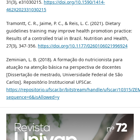
31(3), e31030215.
https://doi.org/10.1590/1414-
462X202331030215
Tramontt, C. R., Jaime, P. C., & Reis, L. C. (2021). Dietary
guidelines training may improve health promotion practice:
Results of a controlled trial in Brazil. Nutrition and Health,
27(3), 347-356.
https://doi.org/10.1177/0260106021996924
Zeminian, L. B. (2018). A formação do nutricionista para
atuação na atenção básica na perspectiva de docentes
[Dissertação de mestrado, Universidade Federal de São
Carlos]. Repositório Institucional UFSCar.
https://repositorio.ufscar.br/bitstream/handle/ufscar/10315/Z
sequence=6&isAllowed=y