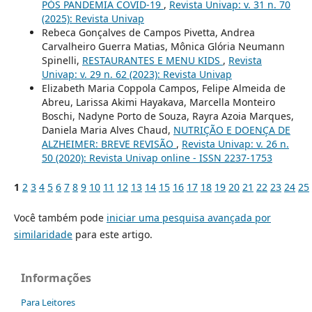
PÓS PANDEMIA COVID-19
,
Revista Univap: v. 31 n. 70
(2025): Revista Univap
Rebeca Gonçalves de Campos Pivetta, Andrea
Carvalheiro Guerra Matias, Mônica Glória Neumann
Spinelli,
RESTAURANTES E MENU KIDS
,
Revista
Univap: v. 29 n. 62 (2023): Revista Univap
Elizabeth Maria Coppola Campos, Felipe Almeida de
Abreu, Larissa Akimi Hayakava, Marcella Monteiro
Boschi, Nadyne Porto de Souza, Rayra Azoia Marques,
Daniela Maria Alves Chaud,
NUTRIÇÃO E DOENÇA DE
ALZHEIMER: BREVE REVISÃO
,
Revista Univap: v. 26 n.
50 (2020): Revista Univap online - ISSN 2237-1753
1
2
3
4
5
6
7
8
9
10
11
12
13
14
15
16
17
18
19
20
21
22
23
24
25
Você também pode
iniciar uma pesquisa avançada por
similaridade
para este artigo.
Informações
Para Leitores