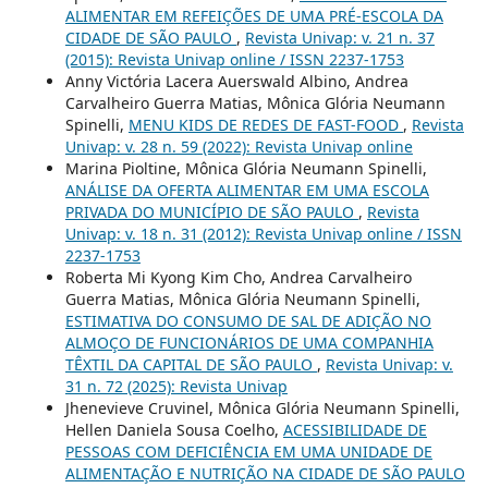
ALIMENTAR EM REFEIÇÕES DE UMA PRÉ-ESCOLA DA
CIDADE DE SÃO PAULO
,
Revista Univap: v. 21 n. 37
(2015): Revista Univap online / ISSN 2237-1753
Anny Victória Lacera Auerswald Albino, Andrea
Carvalheiro Guerra Matias, Mônica Glória Neumann
Spinelli,
MENU KIDS DE REDES DE FAST-FOOD
,
Revista
Univap: v. 28 n. 59 (2022): Revista Univap online
Marina Pioltine, Mônica Glória Neumann Spinelli,
ANÁLISE DA OFERTA ALIMENTAR EM UMA ESCOLA
PRIVADA DO MUNICÍPIO DE SÃO PAULO
,
Revista
Univap: v. 18 n. 31 (2012): Revista Univap online / ISSN
2237-1753
Roberta Mi Kyong Kim Cho, Andrea Carvalheiro
Guerra Matias, Mônica Glória Neumann Spinelli,
ESTIMATIVA DO CONSUMO DE SAL DE ADIÇÃO NO
ALMOÇO DE FUNCIONÁRIOS DE UMA COMPANHIA
TÊXTIL DA CAPITAL DE SÃO PAULO
,
Revista Univap: v.
31 n. 72 (2025): Revista Univap
Jhenevieve Cruvinel, Mônica Glória Neumann Spinelli,
Hellen Daniela Sousa Coelho,
ACESSIBILIDADE DE
PESSOAS COM DEFICIÊNCIA EM UMA UNIDADE DE
ALIMENTAÇÃO E NUTRIÇÃO NA CIDADE DE SÃO PAULO