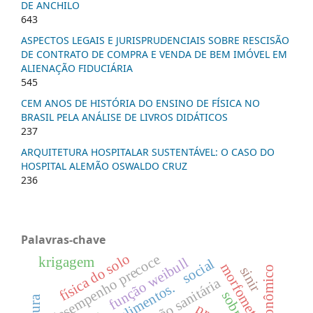
DE ANCHILO
643
ASPECTOS LEGAIS E JURISPRUDENCIAIS SOBRE RESCISÃO
DE CONTRATO DE COMPRA E VENDA DE BEM IMÓVEL EM
ALIENAÇÃO FIDUCIÁRIA
545
CEM ANOS DE HISTÓRIA DO ENSINO DE FÍSICA NO
BRASIL PELA ANÁLISE DE LIVROS DIDÁTICOS
237
ARQUITETURA HOSPITALAR SUSTENTÁVEL: O CASO DO
HOSPITAL ALEMÃO OSWALDO CRUZ
236
Palavras-chave
física do solo
desempenho precoce
krigagem
função weibull
social
morfometria
sinir
legislação sanitária