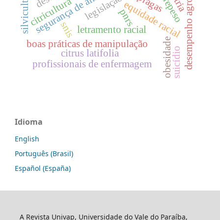
desempenho agronômico
segurança de alimentos.
sobrepeso
silvicultura
pragas
citricultura
equidade racial
pnrs
snis
letramento racial
obesidade
boas práticas de manipulação
suicídio
citrus latifolia
profissionais de enfermagem
Idioma
English
Português (Brasil)
Español (España)
A Revista Univap, Universidade do Vale do Paraíba,