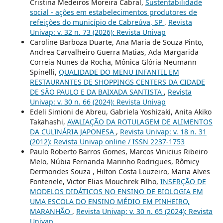
Cristina Medeiros Moreira Cabral,
Sustentabilidade
social - ações em estabelecimentos produtores de
refeições do município de Cabreúva, SP
,
Revista
Univap: v. 32 n. 73 (2026): Revista Univap
Caroline Barboza Duarte, Ana Maria de Souza Pinto,
Andrea Carvalheiro Guerra Matias, Ada Margarida
Correia Nunes da Rocha, Mônica Glória Neumann
Spinelli,
QUALIDADE DO MENU INFANTIL EM
RESTAURANTES DE SHOPPINGS CENTERS DA CIDADE
DE SÃO PAULO E DA BAIXADA SANTISTA
,
Revista
Univap: v. 30 n. 66 (2024): Revista Univap
Edeli Simioni de Abreu, Gabriela Yoshizaki, Anita Akiko
Takahashi,
AVALIAÇÃO DA ROTULAGEM DE ALIMENTOS
DA CULINÁRIA JAPONESA
,
Revista Univap: v. 18 n. 31
(2012): Revista Univap online / ISSN 2237-1753
Paulo Roberto Barros Gomes, Marcos Vinicius Ribeiro
Melo, Núbia Fernanda Marinho Rodrigues, Rômicy
Dermondes Souza , Hilton Costa Louzeiro, Maria Alves
Fontenele, Victor Elias Mouchrek Filho,
INSERÇÃO DE
MODELOS DIDÁTICOS NO ENSINO DE BIOLOGIA EM
UMA ESCOLA DO ENSINO MÉDIO EM PINHEIRO,
MARANHÃO
,
Revista Univap: v. 30 n. 65 (2024): Revista
Univap