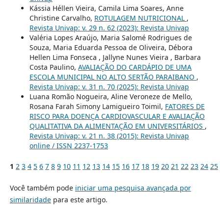
Kássia Héllen Vieira, Camila Lima Soares, Anne
Christine Carvalho,
ROTULAGEM NUTRICIONAL
,
Revista Univap: v. 29 n. 62 (2023): Revista Univap
Valéria Lopes Araújo, Maria Salomé Rodrigues de
Souza, Maria Eduarda Pessoa de Oliveira, Débora
Hellen Lima Fonseca , Jallyne Nunes Vieira , Barbara
Costa Paulino,
AVALIAÇÃO DO CARDÁPIO DE UMA
ESCOLA MUNICIPAL NO ALTO SERTÃO PARAIBANO
,
Revista Univap: v. 31 n. 70 (2025): Revista Univap
Luana Romão Nogueira, Aline Veroneze de Mello,
Rosana Farah Simony Lamigueiro Toimil,
FATORES DE
RISCO PARA DOENÇA CARDIOVASCULAR E AVALIAÇÃO
QUALITATIVA DA ALIMENTAÇÃO EM UNIVERSITÁRIOS
,
Revista Univap: v. 21 n. 38 (2015): Revista Univap
online / ISSN 2237-1753
1
2
3
4
5
6
7
8
9
10
11
12
13
14
15
16
17
18
19
20
21
22
23
24
25
Você também pode
iniciar uma pesquisa avançada por
similaridade
para este artigo.