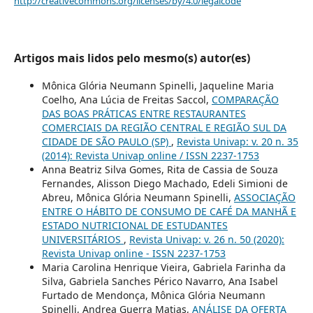
http://creativecommons.org/licenses/by/4.0/legalcode
Artigos mais lidos pelo mesmo(s) autor(es)
Mônica Glória Neumann Spinelli, Jaqueline Maria
Coelho, Ana Lúcia de Freitas Saccol,
COMPARAÇÃO
DAS BOAS PRÁTICAS ENTRE RESTAURANTES
COMERCIAIS DA REGIÃO CENTRAL E REGIÃO SUL DA
CIDADE DE SÃO PAULO (SP)
,
Revista Univap: v. 20 n. 35
(2014): Revista Univap online / ISSN 2237-1753
Anna Beatriz Silva Gomes, Rita de Cassia de Souza
Fernandes, Alisson Diego Machado, Edeli Simioni de
Abreu, Mônica Glória Neumann Spinelli,
ASSOCIAÇÃO
ENTRE O HÁBITO DE CONSUMO DE CAFÉ DA MANHÃ E
ESTADO NUTRICIONAL DE ESTUDANTES
UNIVERSITÁRIOS
,
Revista Univap: v. 26 n. 50 (2020):
Revista Univap online - ISSN 2237-1753
Maria Carolina Henrique Vieira, Gabriela Farinha da
Silva, Gabriela Sanches Périco Navarro, Ana Isabel
Furtado de Mendonça, Mônica Glória Neumann
Spinelli, Andrea Guerra Matias,
ANÁLISE DA OFERTA