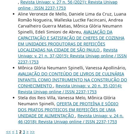
,
Revista Univap: v. 27 n. 56 (2021): Revista Univap
online - ISSN 2237-1753
Aline Veroneze de Mello, Daniele Lima da Cruz, Luana
Romão Nogueira, Walleska Luctke Facincani, Andrea
Carvalheiro Guerra Matias, Mônica Glória Neumann
Spinelli, Edeli Simioni de Abreu,
AVALIAÇÃO DA
CAPACITAÇÃO E SATISFAÇÃO DE CHEFES DE COZINHA
EM UNIDADES PRODUTORAS DE REFEIÇÕES
LOCALIZADAS NA CIDADE DE SÃO PAULO
,
Revista
Univap: v. 21 n. 37 (2015): Revista Univap online / ISSN
2237-1753
Mônica Glória Neumann Spinelli, Vanessa Apollinário,
AVALIAÇÃO DO CONTEÚDO DE LIVROS DE CULINÁRIA
INFANTIL COMO INSTRUMENTO NA CONSTRUÇÃO DO
CONHECIMENTO
,
Revista Univap: v. 20 n. 35 (2014):
Revista Univap online / ISSN 2237-1753
Stela dos Reis Villa, Vanessa Melo, Mônica Glória
Neumann Spinelli,
OFERTA DE PROTEÍNA E SÓDIO
DOS PRATOS PROTEICOS EM REFEIÇÕES DE UMA
UNIDADE DE ALIMENTAÇÃO
,
Revista Univap: v. 24 n.
46 (2018): Revista Univap online / ISSN 2237-1753
<<
<
1
2
3
>
>>