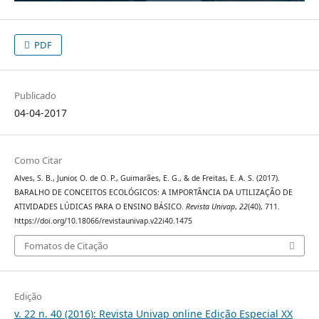
PDF
Publicado
04-04-2017
Como Citar
Alves, S. B., Junior, O. de O. P., Guimarães, E. G., & de Freitas, E. A. S. (2017).
BARALHO DE CONCEITOS ECOLÓGICOS: A IMPORTÂNCIA DA UTILIZAÇÃO DE
ATIVIDADES LÚDICAS PARA O ENSINO BÁSICO.
Revista Univap
,
22
(40), 711.
https://doi.org/10.18066/revistaunivap.v22i40.1475
Fomatos de Citação
Edição
v. 22 n. 40 (2016): Revista Univap online Edição Especial XX