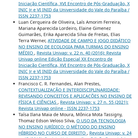
Iniciação Científica, XVI Encontro de Pós-Graduação, X
INIC Jr e VI INID da Universidade do Vale do Paraíba /
ISSN 2237-1753
Luan Cerqueira de Oliveira, Laís Amorim Ferreira,
Mariana Aparecida Lordeiro, Elaine Gimenez
Guimarães, Erika Aparecida Silva de Freitas, Elias
Terra Werner,
ATIVIDADE DE CAMPO E JOGO DIDÁTICO
NO ENSINO DE ECOLOGIA PARA TURMAS DO ENSINO
MÉDIO
,
Revista Univap: v. 22 n. 40 (2016): Revista
Univap online Edição Especial XX Encontro de
Iniciação Científica, XVI Encontro de Pós-Graduação, X
INIC Jr e VI INID da Universidade do Vale do Paraíba /
ISSN 2237-1753
Francisco C. R. Fernandes, Alan Prestes,
CONTEXTUALIZAÇÃO E INTERDISCIPLINARIDADE:
REVISANDO CONCEITOS E APLICAÇÕES NO ENSINO DE
FÍSICA E CIÊNCIAS
,
Revista Univap: v. 27 n. 55 (2021):
Revista Univap online - ISSN 2237-1753
Taísa Ilana Maia de Moura, Mônica Mota Tassigny,
Thomaz Edson Veloso Silva,
O USO DA TECNOLOGIA
NO ENSINO JURÍDICO: O MÉTODO DO ENSINO
HÍBRIDO NO CURSO DE DIREITO
,
Revista Univap: v. 24