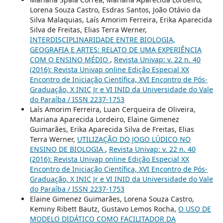
Lorena Souza Castro, Esdras Santos, João Otávio da
Silva Malaquias, Laís Amorim Ferreira, Erika Aparecida
Silva de Freitas, Elias Terra Werner,
INTERDISCIPLINARIDADE ENTRE BIOLOGIA,
GEOGRAFIA E ARTES: RELATO DE UMA EXPERIÊNCIA
COM O ENSINO MÉDIO
,
Revista Univap: v. 22 n. 40
(2016): Revista Univap online Edição Especial XX
Encontro de Iniciação Científica, XVI Encontro de Pós-
Graduação, X INIC Jr e VI INID da Universidade do Vale
do Paraíba / ISSN 2237-1753
Laís Amorim Ferreira, Luan Cerqueira de Oliveira,
Mariana Aparecida Lordeiro, Elaine Gimenez
Guimarães, Erika Aparecida Silva de Freitas, Elias
Terra Werner,
UTILIZAÇÃO DO JOGO LÚDICO NO
ENSINO DE BIOLOGIA
,
Revista Univap: v. 22 n. 40
(2016): Revista Univap online Edição Especial XX
Encontro de Iniciação Científica, XVI Encontro de Pós-
Graduação, X INIC Jr e VI INID da Universidade do Vale
do Paraíba / ISSN 2237-1753
Elaine Gimenez Guimarães, Lorena Souza Castro,
Keminy Ribett Bautz, Gustavo Lemos Rocha,
O USO DE
MODELO DIDÁTICO COMO FACILITADOR DA