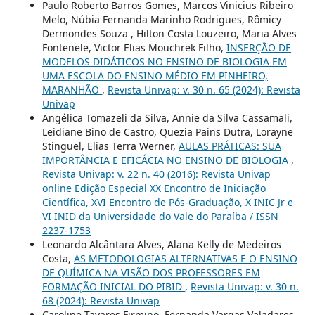
Paulo Roberto Barros Gomes, Marcos Vinicius Ribeiro
Melo, Núbia Fernanda Marinho Rodrigues, Rômicy
Dermondes Souza , Hilton Costa Louzeiro, Maria Alves
Fontenele, Victor Elias Mouchrek Filho,
INSERÇÃO DE
MODELOS DIDÁTICOS NO ENSINO DE BIOLOGIA EM
UMA ESCOLA DO ENSINO MÉDIO EM PINHEIRO,
MARANHÃO
,
Revista Univap: v. 30 n. 65 (2024): Revista
Univap
Angélica Tomazeli da Silva, Annie da Silva Cassamali,
Leidiane Bino de Castro, Quezia Pains Dutra, Lorayne
Stinguel, Elias Terra Werner,
AULAS PRÁTICAS: SUA
IMPORTÂNCIA E EFICÁCIA NO ENSINO DE BIOLOGIA
,
Revista Univap: v. 22 n. 40 (2016): Revista Univap
online Edição Especial XX Encontro de Iniciação
Científica, XVI Encontro de Pós-Graduação, X INIC Jr e
VI INID da Universidade do Vale do Paraíba / ISSN
2237-1753
Leonardo Alcântara Alves, Alana Kelly de Medeiros
Costa,
AS METODOLOGIAS ALTERNATIVAS E O ENSINO
DE QUÍMICA NA VISÃO DOS PROFESSORES EM
FORMAÇÃO INICIAL DO PIBID
,
Revista Univap: v. 30 n.
68 (2024): Revista Univap
Caroline Tavares Firmino, Fernanda Vargas Valadares,