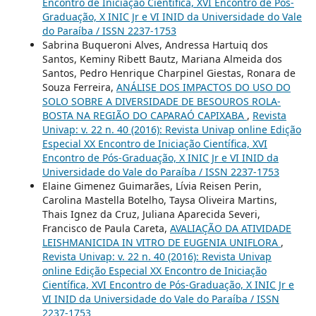
Encontro de Iniciação Científica, XVI Encontro de Pós-
Graduação, X INIC Jr e VI INID da Universidade do Vale
do Paraíba / ISSN 2237-1753
Sabrina Buqueroni Alves, Andressa Hartuiq dos
Santos, Keminy Ribett Bautz, Mariana Almeida dos
Santos, Pedro Henrique Charpinel Giestas, Ronara de
Souza Ferreira,
ANÁLISE DOS IMPACTOS DO USO DO
SOLO SOBRE A DIVERSIDADE DE BESOUROS ROLA-
BOSTA NA REGIÃO DO CAPARAÓ CAPIXABA
,
Revista
Univap: v. 22 n. 40 (2016): Revista Univap online Edição
Especial XX Encontro de Iniciação Científica, XVI
Encontro de Pós-Graduação, X INIC Jr e VI INID da
Universidade do Vale do Paraíba / ISSN 2237-1753
Elaine Gimenez Guimarães, Lívia Reisen Perin,
Carolina Mastella Botelho, Taysa Oliveira Martins,
Thais Ignez da Cruz, Juliana Aparecida Severi,
Francisco de Paula Careta,
AVALIAÇÃO DA ATIVIDADE
LEISHMANICIDA IN VITRO DE EUGENIA UNIFLORA
,
Revista Univap: v. 22 n. 40 (2016): Revista Univap
online Edição Especial XX Encontro de Iniciação
Científica, XVI Encontro de Pós-Graduação, X INIC Jr e
VI INID da Universidade do Vale do Paraíba / ISSN
2237-1753