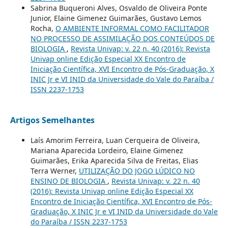
Sabrina Buqueroni Alves, Osvaldo de Oliveira Ponte
Junior, Elaine Gimenez Guimarães, Gustavo Lemos
Rocha,
O AMBIENTE INFORMAL COMO FACILITADOR
NO PROCESSO DE ASSIMILAÇÃO DOS CONTEÚDOS DE
BIOLOGIA
,
Revista Univap: v. 22 n. 40 (2016): Revista
Univap online Edição Especial XX Encontro de
Iniciação Científica, XVI Encontro de Pós-Graduação, X
INIC Jr e VI INID da Universidade do Vale do Paraíba /
ISSN 2237-1753
Artigos Semelhantes
Laís Amorim Ferreira, Luan Cerqueira de Oliveira,
Mariana Aparecida Lordeiro, Elaine Gimenez
Guimarães, Erika Aparecida Silva de Freitas, Elias
Terra Werner,
UTILIZAÇÃO DO JOGO LÚDICO NO
ENSINO DE BIOLOGIA
,
Revista Univap: v. 22 n. 40
(2016): Revista Univap online Edição Especial XX
Encontro de Iniciação Científica, XVI Encontro de Pós-
Graduação, X INIC Jr e VI INID da Universidade do Vale
do Paraíba / ISSN 2237-1753