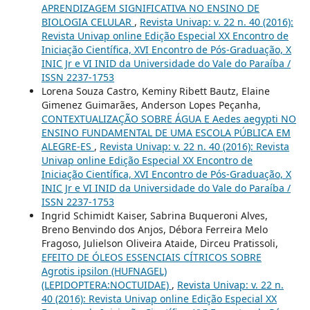
APRENDIZAGEM SIGNIFICATIVA NO ENSINO DE
BIOLOGIA CELULAR
,
Revista Univap: v. 22 n. 40 (2016):
Revista Univap online Edição Especial XX Encontro de
Iniciação Científica, XVI Encontro de Pós-Graduação, X
INIC Jr e VI INID da Universidade do Vale do Paraíba /
ISSN 2237-1753
Lorena Souza Castro, Keminy Ribett Bautz, Elaine
Gimenez Guimarães, Anderson Lopes Peçanha,
CONTEXTUALIZAÇÃO SOBRE ÁGUA E Aedes aegypti NO
ENSINO FUNDAMENTAL DE UMA ESCOLA PÚBLICA EM
ALEGRE-ES
,
Revista Univap: v. 22 n. 40 (2016): Revista
Univap online Edição Especial XX Encontro de
Iniciação Científica, XVI Encontro de Pós-Graduação, X
INIC Jr e VI INID da Universidade do Vale do Paraíba /
ISSN 2237-1753
Ingrid Schimidt Kaiser, Sabrina Buqueroni Alves,
Breno Benvindo dos Anjos, Débora Ferreira Melo
Fragoso, Julielson Oliveira Ataide, Dirceu Pratissoli,
EFEITO DE ÓLEOS ESSENCIAIS CÍTRICOS SOBRE
Agrotis ipsilon (HUFNAGEL)
(LEPIDOPTERA:NOCTUIDAE)
,
Revista Univap: v. 22 n.
40 (2016): Revista Univap online Edição Especial XX