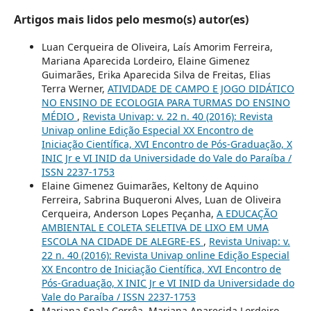
Artigos mais lidos pelo mesmo(s) autor(es)
Luan Cerqueira de Oliveira, Laís Amorim Ferreira,
Mariana Aparecida Lordeiro, Elaine Gimenez
Guimarães, Erika Aparecida Silva de Freitas, Elias
Terra Werner,
ATIVIDADE DE CAMPO E JOGO DIDÁTICO
NO ENSINO DE ECOLOGIA PARA TURMAS DO ENSINO
MÉDIO
,
Revista Univap: v. 22 n. 40 (2016): Revista
Univap online Edição Especial XX Encontro de
Iniciação Científica, XVI Encontro de Pós-Graduação, X
INIC Jr e VI INID da Universidade do Vale do Paraíba /
ISSN 2237-1753
Elaine Gimenez Guimarães, Keltony de Aquino
Ferreira, Sabrina Buqueroni Alves, Luan de Oliveira
Cerqueira, Anderson Lopes Peçanha,
A EDUCAÇÃO
AMBIENTAL E COLETA SELETIVA DE LIXO EM UMA
ESCOLA NA CIDADE DE ALEGRE-ES
,
Revista Univap: v.
22 n. 40 (2016): Revista Univap online Edição Especial
XX Encontro de Iniciação Científica, XVI Encontro de
Pós-Graduação, X INIC Jr e VI INID da Universidade do
Vale do Paraíba / ISSN 2237-1753
Mariana Spala Corrêa, Mariana Aparecida Lordeiro,