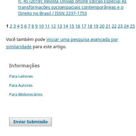
n. 45 (2018): Revista Univap online Edição Especial As
transformações socioespaciais contemporâneas e o
Direito no Brasil / ISSN 2237-1753
1
2
3
4
5
6
7
8
9
10
11
12
13
14
15
16
17
18
19
20
21
22
23
24
25
Você também pode
iniciar uma pesquisa avançada por
similaridade
para este artigo.
Informações
Para Leitores
Para Autores
Para Bibliotecários
Enviar Submissão