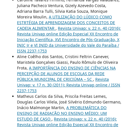
Juliana Pacheco Ventura, Gizely Azevedo Costa,
Adriana Barra Tulli, Silvia Katia Souza, Monique
Moreira Moulin,
A UTILIZAÇÃO DO LÚDICO COMO
ESTRTÉGIA DE APRENDIZAGEM DOS CONCEITOS DE
CADEIA ALIMENTAR
,
Revista Univap: v. 22 n. 40 (2016):
Revista Univap online Edição Especial XX Encontro de
Iniciação Científica, XVI Encontro de Pós-Graduação, X
INIC Jr e VI INID da Universidade do Vale do Paraíba /
ISSN 2237-1753
Aline Coêlho dos Santos, Cristini Feltrin Canever,
Maristela Gonçalves Giassi, Paulo Rômulo de Oliveira
Frota,
A IMPORTÂNCIA DO ENSINO DE CIÊNCIAS NA
PERCEPÇÃO DE ALUNOS DE ESCOLAS DA REDE
PÚBLICA MUNICIPAL DE CRICIÚMA – SC
,
Revista
Univap: v. 17 n. 30 (2011): Revista Univap online / ISSN
2237-1753
Matheus Carlos da Silva, Priscila Freitas Lemes,
Douglas Carlos Vilela, José Silvério Edmundo Germano,
Inácio Malmonge Martin,
A PROBLEMÁTICA DO
ENSINO DE RADIAÇÃO NO ENSINO MÉDIO: UM
ESTUDO DE CASO
,
Revista Univap: v. 22 n. 40 (2016):
Revista Univap online Edição Especial XX Encontro de