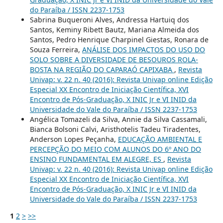
do Paraíba / ISSN 2237-1753
Sabrina Buqueroni Alves, Andressa Hartuiq dos
Santos, Keminy Ribett Bautz, Mariana Almeida dos
Santos, Pedro Henrique Charpinel Giestas, Ronara de
Souza Ferreira,
ANÁLISE DOS IMPACTOS DO USO DO
SOLO SOBRE A DIVERSIDADE DE BESOUROS ROLA-
BOSTA NA REGIÃO DO CAPARAÓ CAPIXABA
,
Revista
Univap: v. 22 n. 40 (2016): Revista Univap online Edição
Especial XX Encontro de Iniciação Científica, XVI
Encontro de Pós-Graduação, X INIC Jr e VI INID da
Universidade do Vale do Paraíba / ISSN 2237-1753
Angélica Tomazeli da Silva, Annie da Silva Cassamali,
Bianca Bolsoni Calvi, Aristhotelis Tadeu Tiradentes,
Anderson Lopes Peçanha,
EDUCAÇÃO AMBIENTAL E
PERCEPÇÃO DO MEIO COM ALUNOS DO 6º ANO DO
ENSINO FUNDAMENTAL EM ALEGRE, ES
,
Revista
Univap: v. 22 n. 40 (2016): Revista Univap online Edição
Especial XX Encontro de Iniciação Científica, XVI
Encontro de Pós-Graduação, X INIC Jr e VI INID da
Universidade do Vale do Paraíba / ISSN 2237-1753
1
2
>
>>