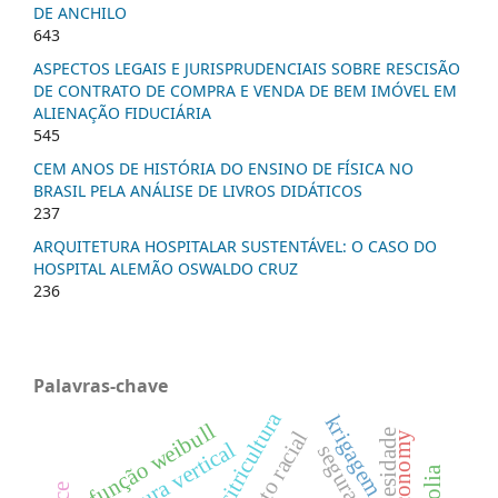
DE ANCHILO
643
ASPECTOS LEGAIS E JURISPRUDENCIAIS SOBRE RESCISÃO
DE CONTRATO DE COMPRA E VENDA DE BEM IMÓVEL EM
ALIENAÇÃO FIDUCIÁRIA
545
CEM ANOS DE HISTÓRIA DO ENSINO DE FÍSICA NO
BRASIL PELA ANÁLISE DE LIVROS DIDÁTICOS
237
ARQUITETURA HOSPITALAR SUSTENTÁVEL: O CASO DO
HOSPITAL ALEMÃO OSWALDO CRUZ
236
Palavras-chave
citricultura
krigagem
função weibull
obesidade
bioeconomy
estrutura vertical