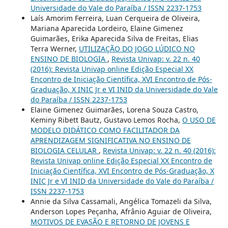
Universidade do Vale do Paraíba / ISSN 2237-1753
Laís Amorim Ferreira, Luan Cerqueira de Oliveira,
Mariana Aparecida Lordeiro, Elaine Gimenez
Guimarães, Erika Aparecida Silva de Freitas, Elias
Terra Werner,
UTILIZAÇÃO DO JOGO LÚDICO NO
ENSINO DE BIOLOGIA
,
Revista Univap: v. 22 n. 40
(2016): Revista Univap online Edição Especial XX
Encontro de Iniciação Científica, XVI Encontro de Pós-
Graduação, X INIC Jr e VI INID da Universidade do Vale
do Paraíba / ISSN 2237-1753
Elaine Gimenez Guimarães, Lorena Souza Castro,
Keminy Ribett Bautz, Gustavo Lemos Rocha,
O USO DE
MODELO DIDÁTICO COMO FACILITADOR DA
APRENDIZAGEM SIGNIFICATIVA NO ENSINO DE
BIOLOGIA CELULAR
,
Revista Univap: v. 22 n. 40 (2016):
Revista Univap online Edição Especial XX Encontro de
Iniciação Científica, XVI Encontro de Pós-Graduação, X
INIC Jr e VI INID da Universidade do Vale do Paraíba /
ISSN 2237-1753
Annie da Silva Cassamali, Angélica Tomazeli da Silva,
Anderson Lopes Peçanha, Afrânio Aguiar de Oliveira,
MOTIVOS DE EVASÃO E RETORNO DE JOVENS E