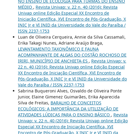
NO ENSINO DE ECOLOGIA PARA TURMAS DO ENSINO
MÉDIO
,
Revista Univap: v. 22 n. 40 (2016): Revista
Univap online Edição Especial XX Encontro de
Iniciação Científica, XVI Encontro de Pós-Graduação, X
INIC Jr e VI INID da Universidade do Vale do Paraíba /
ISSN 2237-1753
Luan de Oliveira Cerqueira, Annie da Silva Cassamali,
Erika Takagi Nunes, Adriane Araújo Braga,
LEVANTAMENTO TAXONÔMICO E FAUNA
ACOMPANHANTE DE ALGAS DO COSTÃO ROCHOSO DE
IRIRI, MUNICÍPIO DE ANCHIETA-ES
,
Revista Univap: v.
22 n. 40 (2016): Revista Univap online Edição Especial
XX Encontro de Iniciação Científica, XVI Encontro de
Pós-Graduação, X INIC Jr e VI INID da Universidade do
Vale do Paraíba / ISSN 2237-1753
Sabrina Buqueroni Alves, Osvaldo de Oliveira Ponte
Junior, Elaine Gimenez Guimarães, Erika Aparecida
Silva de Freitas,
BARALHO DE CONCEITOS
ECOLÓGICOS: A IMPORTÂNCIA DA UTILIZAÇÃO DE
ATIVIDADES LÚDICAS PARA O ENSINO BÁSICO
,
Revista
Univap: v. 22 n. 40 (2016): Revista Univap online Edição
Especial XX Encontro de Iniciação Científica, XVI
Encontro de Pós-Graduação, X INIC Jr e VI INID da