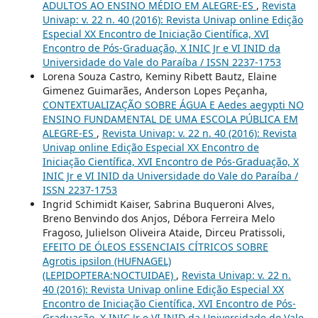
ADULTOS AO ENSINO MÉDIO EM ALEGRE-ES
,
Revista
Univap: v. 22 n. 40 (2016): Revista Univap online Edição
Especial XX Encontro de Iniciação Científica, XVI
Encontro de Pós-Graduação, X INIC Jr e VI INID da
Universidade do Vale do Paraíba / ISSN 2237-1753
Lorena Souza Castro, Keminy Ribett Bautz, Elaine
Gimenez Guimarães, Anderson Lopes Peçanha,
CONTEXTUALIZAÇÃO SOBRE ÁGUA E Aedes aegypti NO
ENSINO FUNDAMENTAL DE UMA ESCOLA PÚBLICA EM
ALEGRE-ES
,
Revista Univap: v. 22 n. 40 (2016): Revista
Univap online Edição Especial XX Encontro de
Iniciação Científica, XVI Encontro de Pós-Graduação, X
INIC Jr e VI INID da Universidade do Vale do Paraíba /
ISSN 2237-1753
Ingrid Schimidt Kaiser, Sabrina Buqueroni Alves,
Breno Benvindo dos Anjos, Débora Ferreira Melo
Fragoso, Julielson Oliveira Ataide, Dirceu Pratissoli,
EFEITO DE ÓLEOS ESSENCIAIS CÍTRICOS SOBRE
Agrotis ipsilon (HUFNAGEL)
(LEPIDOPTERA:NOCTUIDAE)
,
Revista Univap: v. 22 n.
40 (2016): Revista Univap online Edição Especial XX
Encontro de Iniciação Científica, XVI Encontro de Pós-
Graduação, X INIC Jr e VI INID da Universidade do Vale