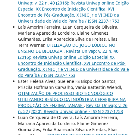
Univap: v. 22 n. 40 (2016): Revista Univap online Edição
Especial XX Encontro de Iniciação Científica, XVI
Encontro de Pós-Graduação, X INIC Jr e VI INID da
Universidade do Vale do Paraíba / ISSN 2237-1753
Laís Amorim Ferreira, Luan Cerqueira de Oliveira,
Mariana Aparecida Lordeiro, Elaine Gimenez
Guimarães, Erika Aparecida Silva de Freitas, Elias
Terra Werner,
UTILIZAÇÃO DO JOGO LÚDICO NO
ENSINO DE BIOLOGIA
,
Revista Univap: v. 22 n. 40
(2016): Revista Univap online Edição Especial XX
Encontro de Iniciação Científica, XVI Encontro de Pós-
Graduação, X INIC Jr e VI INID da Universidade do Vale
do Paraíba / ISSN 2237-1753
Ester Helena Alves, Suelene FS Bispo dos Santos,
Priscila Hoffmann Carvalho, Vania Battestin Wiendl,
OTIMIZAÇÃO DE PROCESSO BIOTECNOLÓGICO
UTILIZANDO RESÍDUO DA INDÚSTRIA CERVEJEIRA NA
PRODUÇÃO DA ENZIMA TANASE
,
Revista Univap: v. 26
n. 52 (2020): Revista Univap online - ISSN 2237-1753
Luan Cerqueira de Oliveira, Laís Amorim Ferreira,
Mariana Aparecida Lordeiro, Elaine Gimenez
Guimarães, Erika Aparecida Silva de Freitas, Elias