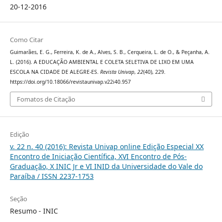
20-12-2016
Como Citar
Guimarães, E. G., Ferreira, K. de A., Alves, S. B., Cerqueira, L. de O., & Peçanha, A.
L. (2016). A EDUCAÇÃO AMBIENTAL E COLETA SELETIVA DE LIXO EM UMA
ESCOLA NA CIDADE DE ALEGRE-ES.
Revista Univap
,
22
(40), 229.
https://doi.org/10.18066/revistaunivap.v22i40.957
Fomatos de Citação
Edição
v. 22 n. 40 (2016): Revista Univap online Edição Especial XX
Encontro de Iniciação Científica, XVI Encontro de Pós-
Graduação, X INIC Jr e VI INID da Universidade do Vale do
Paraíba / ISSN 2237-1753
Seção
Resumo - INIC