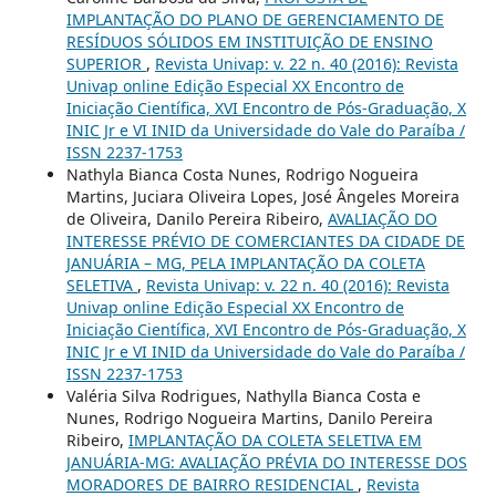
IMPLANTAÇÃO DO PLANO DE GERENCIAMENTO DE
RESÍDUOS SÓLIDOS EM INSTITUIÇÃO DE ENSINO
SUPERIOR
,
Revista Univap: v. 22 n. 40 (2016): Revista
Univap online Edição Especial XX Encontro de
Iniciação Científica, XVI Encontro de Pós-Graduação, X
INIC Jr e VI INID da Universidade do Vale do Paraíba /
ISSN 2237-1753
Nathyla Bianca Costa Nunes, Rodrigo Nogueira
Martins, Juciara Oliveira Lopes, José Ângeles Moreira
de Oliveira, Danilo Pereira Ribeiro,
AVALIAÇÃO DO
INTERESSE PRÉVIO DE COMERCIANTES DA CIDADE DE
JANUÁRIA – MG, PELA IMPLANTAÇÃO DA COLETA
SELETIVA
,
Revista Univap: v. 22 n. 40 (2016): Revista
Univap online Edição Especial XX Encontro de
Iniciação Científica, XVI Encontro de Pós-Graduação, X
INIC Jr e VI INID da Universidade do Vale do Paraíba /
ISSN 2237-1753
Valéria Silva Rodrigues, Nathylla Bianca Costa e
Nunes, Rodrigo Nogueira Martins, Danilo Pereira
Ribeiro,
IMPLANTAÇÃO DA COLETA SELETIVA EM
JANUÁRIA-MG: AVALIAÇÃO PRÉVIA DO INTERESSE DOS
MORADORES DE BAIRRO RESIDENCIAL
,
Revista