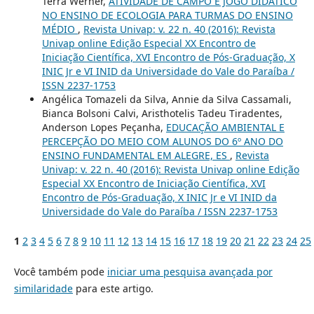
Terra Werner,
ATIVIDADE DE CAMPO E JOGO DIDÁTICO
NO ENSINO DE ECOLOGIA PARA TURMAS DO ENSINO
MÉDIO
,
Revista Univap: v. 22 n. 40 (2016): Revista
Univap online Edição Especial XX Encontro de
Iniciação Científica, XVI Encontro de Pós-Graduação, X
INIC Jr e VI INID da Universidade do Vale do Paraíba /
ISSN 2237-1753
Angélica Tomazeli da Silva, Annie da Silva Cassamali,
Bianca Bolsoni Calvi, Aristhotelis Tadeu Tiradentes,
Anderson Lopes Peçanha,
EDUCAÇÃO AMBIENTAL E
PERCEPÇÃO DO MEIO COM ALUNOS DO 6º ANO DO
ENSINO FUNDAMENTAL EM ALEGRE, ES
,
Revista
Univap: v. 22 n. 40 (2016): Revista Univap online Edição
Especial XX Encontro de Iniciação Científica, XVI
Encontro de Pós-Graduação, X INIC Jr e VI INID da
Universidade do Vale do Paraíba / ISSN 2237-1753
1
2
3
4
5
6
7
8
9
10
11
12
13
14
15
16
17
18
19
20
21
22
23
24
25
Você também pode
iniciar uma pesquisa avançada por
similaridade
para este artigo.