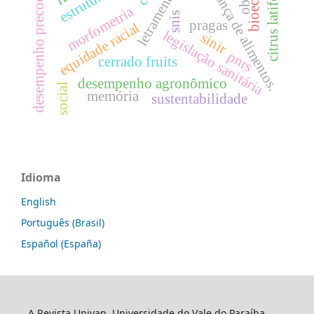
letramento racial
segurança de alimentos.
citrus latifolia
desempenho precoce
morfometria
snis
pragas
equidade racial
legislação sanitária
sinir
pnrs
cerrado fruits
desempenho agronômico
social
memória
sustentabilidade
Idioma
English
Português (Brasil)
Español (España)
A Revista Univap, Universidade do Vale do Paraíba,