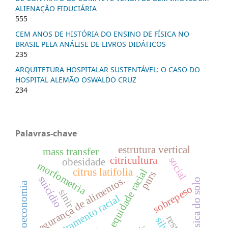
ALIENAÇÃO FIDUCIÁRIA
555
CEM ANOS DE HISTÓRIA DO ENSINO DE FÍSICA NO
BRASIL PELA ANÁLISE DE LIVROS DIDÁTICOS
235
ARQUITETURA HOSPITALAR SUSTENTÁVEL: O CASO DO
HOSPITAL ALEMÃO OSWALDO CRUZ
234
Palavras-chave
estrutura vertical
mass transfer
social
citricultura
obesidade
morfometria
citrus latifolia
equidade racial
pnrs
suicídio
segurança de alimentos.
física do solo
bioeconomia
sobrepeso
sinir
letramento racial