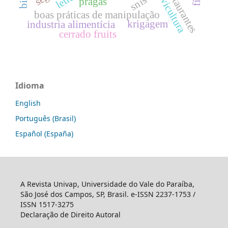
restaurantes
silvicultura
snis
pragas
boas práticas de manipulação
krigagem
industria alimentícia
cerrado fruits
Idioma
English
Português (Brasil)
Español (España)
A Revista Univap, Universidade do Vale do Paraíba,
São José dos Campos, SP, Brasil. e-ISSN 2237-1753 /
ISSN 1517-3275
Declaração de Direito Autoral