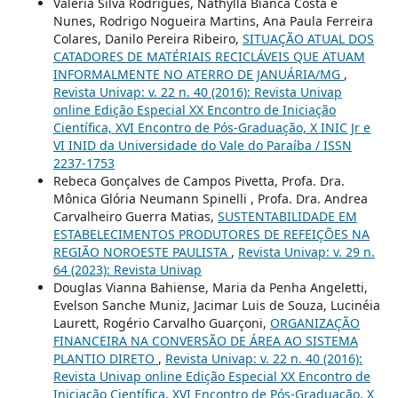
Valéria Silva Rodrigues, Nathylla Bianca Costa e
Nunes, Rodrigo Nogueira Martins, Ana Paula Ferreira
Colares, Danilo Pereira Ribeiro,
SITUAÇÃO ATUAL DOS
CATADORES DE MATÉRIAIS RECICLÁVEIS QUE ATUAM
INFORMALMENTE NO ATERRO DE JANUÁRIA/MG
,
Revista Univap: v. 22 n. 40 (2016): Revista Univap
online Edição Especial XX Encontro de Iniciação
Científica, XVI Encontro de Pós-Graduação, X INIC Jr e
VI INID da Universidade do Vale do Paraíba / ISSN
2237-1753
Rebeca Gonçalves de Campos Pivetta, Profa. Dra.
Mônica Glória Neumann Spinelli , Profa. Dra. Andrea
Carvalheiro Guerra Matias,
SUSTENTABILIDADE EM
ESTABELECIMENTOS PRODUTORES DE REFEIÇÕES NA
REGIÃO NOROESTE PAULISTA
,
Revista Univap: v. 29 n.
64 (2023): Revista Univap
Douglas Vianna Bahiense, Maria da Penha Angeletti,
Evelson Sanche Muniz, Jacimar Luis de Souza, Lucinéia
Laurett, Rogério Carvalho Guarçoni,
ORGANIZAÇÃO
FINANCEIRA NA CONVERSÃO DE ÁREA AO SISTEMA
PLANTIO DIRETO
,
Revista Univap: v. 22 n. 40 (2016):
Revista Univap online Edição Especial XX Encontro de
Iniciação Científica, XVI Encontro de Pós-Graduação, X