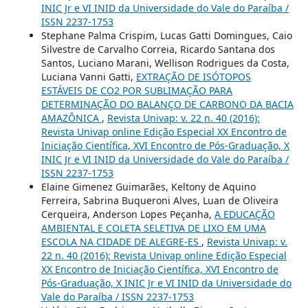
INIC Jr e VI INID da Universidade do Vale do Paraíba /
ISSN 2237-1753
Stephane Palma Crispim, Lucas Gatti Domingues, Caio
Silvestre de Carvalho Correia, Ricardo Santana dos
Santos, Luciano Marani, Wellison Rodrigues da Costa,
Luciana Vanni Gatti,
EXTRAÇÃO DE ISÓTOPOS
ESTÁVEIS DE CO2 POR SUBLIMAÇÃO PARA
DETERMINAÇÃO DO BALANÇO DE CARBONO DA BACIA
AMAZÔNICA
,
Revista Univap: v. 22 n. 40 (2016):
Revista Univap online Edição Especial XX Encontro de
Iniciação Científica, XVI Encontro de Pós-Graduação, X
INIC Jr e VI INID da Universidade do Vale do Paraíba /
ISSN 2237-1753
Elaine Gimenez Guimarães, Keltony de Aquino
Ferreira, Sabrina Buqueroni Alves, Luan de Oliveira
Cerqueira, Anderson Lopes Peçanha,
A EDUCAÇÃO
AMBIENTAL E COLETA SELETIVA DE LIXO EM UMA
ESCOLA NA CIDADE DE ALEGRE-ES
,
Revista Univap: v.
22 n. 40 (2016): Revista Univap online Edição Especial
XX Encontro de Iniciação Científica, XVI Encontro de
Pós-Graduação, X INIC Jr e VI INID da Universidade do
Vale do Paraíba / ISSN 2237-1753