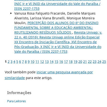
INIC Jr e VI INID da Universidade do Vale do Paraíba /
ISSN 2237-1753
Vanusa Rosa Falqueto Fracarole, Danielle Marques
Alvaristo, Larissa Viana Brunelli, Monique Moreira
Moulin,
PERCEPÇÃO DOS ALUNOS DO 6º DO ENSINO
FUNDAMENTAL SOBRE A EDUCAÇÃO AMBIENTAL:
REUTILIZANDO RESÍDUOS SÓLIDOS
,
Revista Univap: v.
22 n. 40 (2016): Revista Univap online Edição Especial
XX Encontro de Iniciação Científica, XVI Encontro de
Pós-Graduação, X INIC Jr e VI INID da Universidade do
Vale do Paraíba / ISSN 2237-1753
1
2
3
4
5
6
7
8
9
10
11
12
13
14
15
16
17
18
19
20
21
22
23
24
25
Você também pode
iniciar uma pesquisa avançada por
similaridade
para este artigo.
Informações
Para Leitores