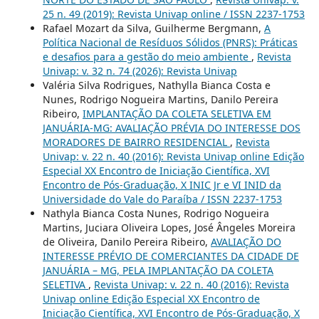
25 n. 49 (2019): Revista Univap online / ISSN 2237-1753
Rafael Mozart da Silva, Guilherme Bergmann,
A
Política Nacional de Resíduos Sólidos (PNRS): Práticas
e desafios para a gestão do meio ambiente
,
Revista
Univap: v. 32 n. 74 (2026): Revista Univap
Valéria Silva Rodrigues, Nathylla Bianca Costa e
Nunes, Rodrigo Nogueira Martins, Danilo Pereira
Ribeiro,
IMPLANTAÇÃO DA COLETA SELETIVA EM
JANUÁRIA-MG: AVALIAÇÃO PRÉVIA DO INTERESSE DOS
MORADORES DE BAIRRO RESIDENCIAL
,
Revista
Univap: v. 22 n. 40 (2016): Revista Univap online Edição
Especial XX Encontro de Iniciação Científica, XVI
Encontro de Pós-Graduação, X INIC Jr e VI INID da
Universidade do Vale do Paraíba / ISSN 2237-1753
Nathyla Bianca Costa Nunes, Rodrigo Nogueira
Martins, Juciara Oliveira Lopes, José Ângeles Moreira
de Oliveira, Danilo Pereira Ribeiro,
AVALIAÇÃO DO
INTERESSE PRÉVIO DE COMERCIANTES DA CIDADE DE
JANUÁRIA – MG, PELA IMPLANTAÇÃO DA COLETA
SELETIVA
,
Revista Univap: v. 22 n. 40 (2016): Revista
Univap online Edição Especial XX Encontro de
Iniciação Científica, XVI Encontro de Pós-Graduação, X