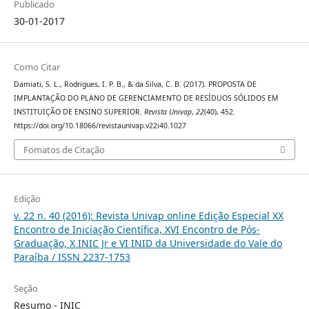
Publicado
30-01-2017
Como Citar
Damiati, S. L., Rodrigues, I. P. B., & da Silva, C. B. (2017). PROPOSTA DE
IMPLANTAÇÃO DO PLANO DE GERENCIAMENTO DE RESÍDUOS SÓLIDOS EM
INSTITUIÇÃO DE ENSINO SUPERIOR.
Revista Univap
,
22
(40), 452.
https://doi.org/10.18066/revistaunivap.v22i40.1027
Fomatos de Citação
Edição
v. 22 n. 40 (2016): Revista Univap online Edição Especial XX
Encontro de Iniciação Científica, XVI Encontro de Pós-
Graduação, X INIC Jr e VI INID da Universidade do Vale do
Paraíba / ISSN 2237-1753
Seção
Resumo - INIC