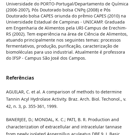
Universidade do PORTO-Portugal/Departamento de Química
(2006-2007), Pós Doutorado bolsa CNPq (2008) e Pós
Doutorado bolsa CAPES oriunda do prêmio CAPES (2010) na
Universidade Estadual de Campinas - UNICAMP. Graduada
em Engenharia de Alimentos pela URI-Campus de Erechim-
RS (2002). Tem experiência na área de Ciência de Alimentos,
atuando principalmente nos seguintes temas: processos
fermentativos, produção, purificação, caracterização de
biomoléculas para uso industrial. Atualmente é professora
do IFSP - Campus São José dos Campos.
Referências
AGUILAR, C. et al. A comparison of methods to determine
Tannin Acyl Hydrolase Activity. Braz. Arch. Biol. Techonol., v.
42, n. 3, p. 355-361, 1999.
BANERJEE, D.; MONDAL, K. C.; PATI, B. R. Production and
characterization of extracellular and intracelular tannase
from newly isolated Aspergillus aculeatus DBF 9. J. Basic