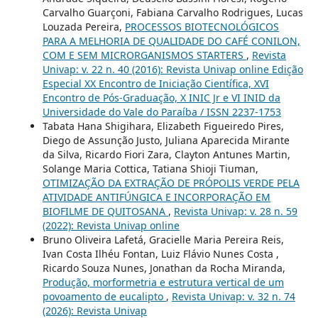
Carvalho Guarçoni, Fabiana Carvalho Rodrigues, Lucas
Louzada Pereira,
PROCESSOS BIOTECNOLÓGICOS
PARA A MELHORIA DE QUALIDADE DO CAFÉ CONILON,
COM E SEM MICRORGANISMOS STARTERS
,
Revista
Univap: v. 22 n. 40 (2016): Revista Univap online Edição
Especial XX Encontro de Iniciação Científica, XVI
Encontro de Pós-Graduação, X INIC Jr e VI INID da
Universidade do Vale do Paraíba / ISSN 2237-1753
Tabata Hana Shigihara, Elizabeth Figueiredo Pires,
Diego de Assunção Justo, Juliana Aparecida Mirante
da Silva, Ricardo Fiori Zara, Clayton Antunes Martin,
Solange Maria Cottica, Tatiana Shioji Tiuman,
OTIMIZAÇÃO DA EXTRAÇÃO DE PRÓPOLIS VERDE PELA
ATIVIDADE ANTIFÚNGICA E INCORPORAÇÃO EM
BIOFILME DE QUITOSANA
,
Revista Univap: v. 28 n. 59
(2022): Revista Univap online
Bruno Oliveira Lafetá, Gracielle Maria Pereira Reis,
Ivan Costa Ilhéu Fontan, Luiz Flávio Nunes Costa ,
Ricardo Souza Nunes, Jonathan da Rocha Miranda,
Produção, morformetria e estrutura vertical de um
povoamento de eucalipto
,
Revista Univap: v. 32 n. 74
(2026): Revista Univap