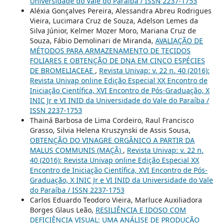
Universidade do Vale do Paraíba / ISSN 2237-1753
Aléxia Gonçalves Pereira, Alessandra Abreu Rodrigues
Vieira, Lucimara Cruz de Souza, Adelson Lemes da
Silva Júnior, Kelmer Mozer Moro, Mariana Cruz de
Souza, Fábio Demolinari de Miranda,
AVALIAÇÃO DE
MÉTODOS PARA ARMAZENAMENTO DE TECIDOS
FOLIARES E OBTENÇÃO DE DNA EM CINCO ESPÉCIES
DE BROMELIACEAE
,
Revista Univap: v. 22 n. 40 (2016):
Revista Univap online Edição Especial XX Encontro de
Iniciação Científica, XVI Encontro de Pós-Graduação, X
INIC Jr e VI INID da Universidade do Vale do Paraíba /
ISSN 2237-1753
Thainá Barbosa de Lima Cordeiro, Raul Francisco
Grasso, Silvia Helena Kruszynski de Assis Sousa,
OBTENÇÃO DO VINAGRE ORGÂNICO A PARTIR DA
MALUS COMMUNIS (MAÇÃ)
,
Revista Univap: v. 22 n.
40 (2016): Revista Univap online Edição Especial XX
Encontro de Iniciação Científica, XVI Encontro de Pós-
Graduação, X INIC Jr e VI INID da Universidade do Vale
do Paraíba / ISSN 2237-1753
Carlos Eduardo Teodoro Vieira, Marluce Auxiliadora
Borges Glaus Leão,
RESILIÊNCIA E IDOSO COM
DEFICIÊNCIA VISUAL: UMA ANÁLISE DE PRODUÇÃO