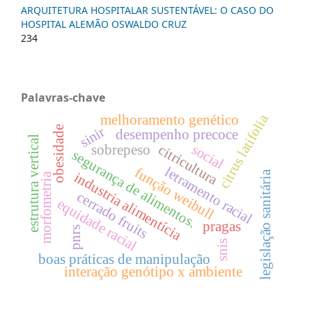
ARQUITETURA HOSPITALAR SUSTENTÁVEL: O CASO DO
HOSPITAL ALEMÃO OSWALDO CRUZ
234
Palavras-chave
citrus latifolia
melhoramento genético
sinir
obesidade
desempenho precoce
estrutura vertical
social
citricultura
sobrepeso
segurança de alimentos.
letramento racial
função weibull
legislação sanitária
industria alimentícia
morfometria
cerrado fruits
equidade racial
pragas
pnrs
snis
boas práticas de manipulação
interação genótipo x ambiente