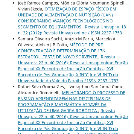
José Ramos Campos, Mônica Glória Neumann Spinelli,
Vivian Ikeda,
OTIMIZAÇÃO DE ESPAÇO FÍSICO EM
UNIDADE DE ALIMENTAÇÃO E NUTRIÇÃO (UAN)
CONSIDERANDO AVANÇOS TECNOLÓGICOS NO
SEGMENTO DE EQUIPAMENTOS
,
Revista Univap: v. 18
n. 32 (2012): Revista Univap online / ISSN 2237-1753
Samara Oliveira Sacht, Anizio M Faria, Marcelo A
Oliveira, Aloísio J.B Cotta,
MÉTODO DE PRÉ-
CONCENTRAÇÃO E DETERMINAÇÃO DE 17ß-
ESTRADIOL: TESTE DE NOVO SORVENTE
,
Revista
Univap: v. 22 n. 40 (2016): Revista Univap online Edição
Especial XX Encontro de Iniciação Científica, XVI
Encontro de Pós-Graduação, X INIC Jr e VI INID da
Universidade do Vale do Paraíba / ISSN 2237-1753
Rafael Silva Guimarães, Livinsgthon Sant'anna Coqui,
Alexandre Romanelli,
MELHORANDO O PROCESSO DE
ENSINO-APRENDIZAGEM NAS DISCIPLINAS DE
PROGRAMAÇÃO E MATEMÁTICA ATRAVÉS DA
UTILIZAÇÃO DE UMA GARRA ROBÓTICA
,
Revista
Univap: v. 22 n. 40 (2016): Revista Univap online Edição
Especial XX Encontro de Iniciação Científica, XVI
Encontro de Pós-Graduação, X INIC Jr e VI INID da