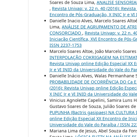
Soares de Souza Lima,
ANALISE SENSORIA
,
Revista Univap: v. 22 n. 40 (2016): Revist
Encontro de Pós-Graduação, X INIC Jr e VI
Danielle Inacio Alves, Marcelo Soares Alto
Lima,
ANÁLISE DE AGRUPAMENTO DE ATRI
CONSORCIADO
,
Revista Univap: v. 22 n. 
Iniciação Científica, XVI Encontro de Pós-
ISSN 2237-1753
Marcelo Soares Altoe, João Marcelo Soares 
INTERPOLAÇÃO COKRIGAGEM NA ESTIMAT
Revista Univap online Edição Especial XX E
Jr e VI INID da Universidade do Vale do Pa
Danielle Inácio Alves, Walas Permanhane St
PROBABILIDADE DE OCORRÊNCIA DO Ca 
(2016): Revista Univap online Edição Espec
X INIC Jr e VI INID da Universidade do Val
Vinicius Agnolette Capelini, Samira Luns 
Gustavo Soares de Souza, Julião Soares de
PUPUNHA (Bactris gasipaes) NA CULTUR
online Edição Especial XX Encontro de Inic
Universidade do Vale do Paraíba / ISSN 2
Mariana Lima de Jesus, Abel Souza da Fons
Souza Lima,
LÓGICA FUZZY NA ANÁLISE E