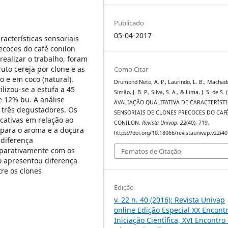
Publicado
05-04-2017
racterísticas sensoriais
ecoces do café conilon
realizar o trabalho, foram
ruto cereja por clone e as
Como Citar
 e em coco (natural).
Drumond Neto, A. P., Laurindo, L. B., Machado,
lizou-se a estufa a 45
Simão, J. B. P., Silva, S. A., & Lima, J. S. de S. 
e 12% bu. A análise
AVALIAÇÃO QUALITATIVA DE CARACTERÍST
m três degustadores. Os
SENSORIAIS DE CLONES PRECOCES DO CAF
cativas em relação ao
CONILON.
Revista Univap
,
22
(40), 719.
para o aroma e a doçura
https://doi.org/10.18066/revistaunivap.v22i4
 diferença
mparativamente com os
Fomatos de Citação
o apresentou diferença
re os clones
Edição
v. 22 n. 40 (2016): Revista Univap
online Edição Especial XX Encont
Iniciação Científica, XVI Encontro