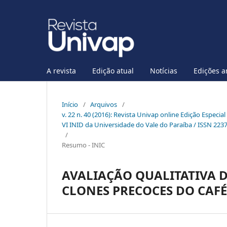
A revista
Edição atual
Notícias
Edições a
Início
/
Arquivos
/
v. 22 n. 40 (2016): Revista Univap online Edição Especia
VI INID da Universidade do Vale do Paraíba / ISSN 223
/
Resumo - INIC
AVALIAÇÃO QUALITATIVA D
CLONES PRECOCES DO CAF