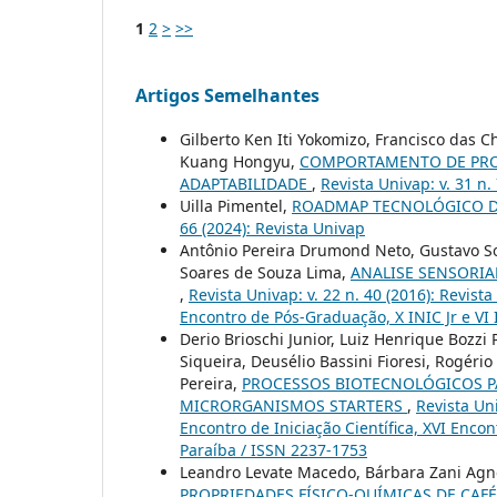
1
2
>
>>
Artigos Semelhantes
Gilberto Ken Iti Yokomizo, Francisco das 
Kuang Hongyu,
COMPORTAMENTO DE PROD
ADAPTABILIDADE
,
Revista Univap: v. 31 n.
Uilla Pimentel,
ROADMAP TECNOLÓGICO D
66 (2024): Revista Univap
Antônio Pereira Drumond Neto, Gustavo Soa
Soares de Souza Lima,
ANALISE SENSORIA
,
Revista Univap: v. 22 n. 40 (2016): Revist
Encontro de Pós-Graduação, X INIC Jr e VI
Derio Brioschi Junior, Luiz Henrique Bozz
Siqueira, Deusélio Bassini Fioresi, Rogér
Pereira,
PROCESSOS BIOTECNOLÓGICOS P
MICRORGANISMOS STARTERS
,
Revista Uni
Encontro de Iniciação Científica, XVI Enco
Paraíba / ISSN 2237-1753
Leandro Levate Macedo, Bárbara Zani Agnole
PROPRIEDADES FÍSICO-QUÍMICAS DE CAF