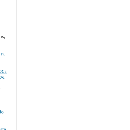
ns,
 n.
OCE
XVI
e
do
ista