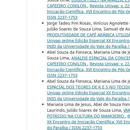
CAFEEIRO CONILON
,
Revista Univap: v. 2
Iniciação Científica, XVI Encontro de Pós-
ISSN 2237-1753
Jorge Tadeu Fim Rosas, Vinícius Agnolette
Julião Soares de Souza Lima, Samuel de Ass
PRODUTIVIDADE DE CAFÉ ARÁBICA UTILI
Univap online Edição Especial XX Encontro 
INID da Universidade do Vale do Paraíba 
Abel Souza da Fonseca, Mariana Lima de Je
Souza Lima,
ANALISE ESPACIAL DA CONC
CAFEEIRO CONILON
,
Revista Univap: v. 2
Iniciação Científica, XVI Encontro de Pós-
ISSN 2237-1753
Abel Souza da Fonseca, Mariana Lima de Je
ESPACIAL DOS TEORES DE K E S NO TEC
Univap online Edição Especial XX Encontro 
INID da Universidade do Vale do Paraíba 
Mariana Lima de Jesus, Abel de Souza Fons
Laurindo, Julião Soares de Souza Lima,
VA
POTÁSSIO NA CULTURA DO MAMOEIRO
,
R
XX Encontro de Iniciação Científica, XVI E
do Paraíba / ISSN 2237-1753