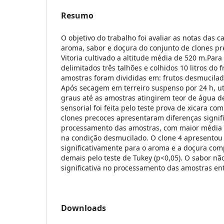
Resumo
O objetivo do trabalho foi avaliar as notas das ca
aroma, sabor e doçura do conjunto de clones pr
Vitoria cultivado a altitude média de 520 m.Para 
delimitados três talhões e colhidos 10 litros do f
amostras foram divididas em: frutos desmucilado
Após secagem em terreiro suspenso por 24 h, uti
graus até as amostras atingirem teor de água d
sensorial foi feita pelo teste prova de xicara co
clones precoces apresentaram diferenças signifi
processamento das amostras, com maior média 
na condição desmucilado. O clone 4 apresentou
significativamente para o aroma e a doçura co
demais pelo teste de Tukey (p<0,05). O sabor nã
significativa no processamento das amostras ent
Downloads