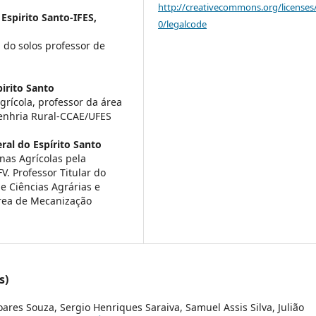
http://creativecommons.org/licenses
 Espirito Santo-IFES,
0/legalcode
do solos professor de
irito Santo
ícola, professor da área
enhria Rural-CCAE/UFES
ral do Espírito Santo
nas Agrícolas pela
V. Professor Titular do
e Ciências Agrárias e
área de Mecanização
s)
res Souza, Sergio Henriques Saraiva, Samuel Assis Silva, Julião