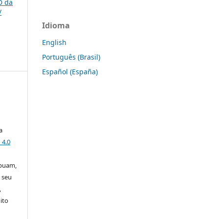
D da
/
Idioma
English
Português (Brasil)
Español (España)
a
 4.0
ibuam,
 seu
,
ito