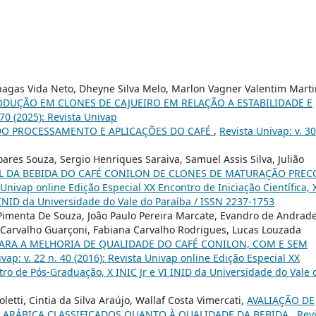
Chagas Vida Neto, Dheyne Silva Melo, Marlon Vagner Valentim Marti
UÇÃO EM CLONES DE CAJUEIRO EM RELAÇÃO A ESTABILIDADE E
 70 (2025): Revista Univap
O PROCESSAMENTO E APLICAÇÕES DO CAFÉ
,
Revista Univap: v. 30
res Souza, Sergio Henriques Saraiva, Samuel Assis Silva, Julião
L DA BEBIDA DO CAFÉ CONILON DE CLONES DE MATURAÇÃO PREC
a Univap online Edição Especial XX Encontro de Iniciação Científica, 
 INID da Universidade do Vale do Paraíba / ISSN 2237-1753
i Pimenta De Souza, João Paulo Pereira Marcate, Evandro de Andrad
io Carvalho Guarçoni, Fabiana Carvalho Rodrigues, Lucas Louzada
ARA A MELHORIA DE QUALIDADE DO CAFÉ CONILON, COM E SEM
vap: v. 22 n. 40 (2016): Revista Univap online Edição Especial XX
ntro de Pós-Graduação, X INIC Jr e VI INID da Universidade do Vale 
tti, Cintia da Silva Araújo, Wallaf Costa Vimercati,
AVALIAÇÃO DE
É ARÁBICA CLASSIFICADOS QUANTO À QUALIDADE DA BEBIDA
,
Rev