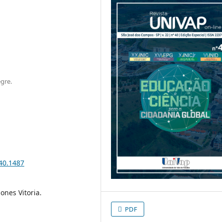
egre.
i40.1487
ones Vitoria.
PDF