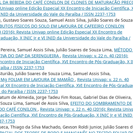
L DA BEBIDA DO CAFÉ CONILON DE CLONES DE MATURAÇÃO PREC
a Univap online Edição Especial XX Encontro de Iniciação Científica, 
 INID da Universidade do Vale do Paraíba / ISSN 2237-1753
é, Gustavo Soares Souza, Samuel Assis Silva, Julião Soares de Souza
BUTOS FISICOS DO SOLO EM LAVOURA DE CAFEEIRO CONILON
40 (2016): Revista Univap online Edição Especial XX Encontro de
Graduação, X INIC Jr e VI INID da Universidade do Vale do Paraíba /
Pereira, Samuel Assis Silva, Julião Soares de Souza Lima,
MÉTODO
IVA DO DAP DA SERINGUEIRA
,
Revista Univap: v. 22 n. 40 (2016):
ncontro de Iniciação Científica, XVI Encontro de Pós-Graduação, X 
raíba / ISSN 2237-1753
urião, Julião Soares de Souza Lima, Samuel Assis Silva,
E Mg FOLIAR EM LAVOURA DE MAMÃO
,
Revista Univap: v. 22 n. 40
ial XX Encontro de Iniciação Científica, XVI Encontro de Pós-Gradua
e do Paraíba / ISSN 2237-1753
Hatum de Almeida, Jorge Tadeu Fim Rosas, Gabriel Dias de Oliveira,
 Souza Lima, Samuel de Assis Silva,
EFEITO DO SOMBRAMENTO DE
A DO CAFÉ CONILON
,
Revista Univap: v. 22 n. 40 (2016): Revista Univ
iação Científica, XVI Encontro de Pós-Graduação, X INIC Jr e VI INID
237-1753
eca, Thiago da Silva Machado, Gevson Roldi Junior, Julião Soares 
SPACIAL DOS TEORES DE BORO E MANGANÊS NO TECIDO FOLIAR D