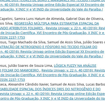
2 n. 40 (2016): Revista Univap online Edição Especial XX Encontro de
Graduação, X INIC Jr e VI INID da Universidade do Vale do Paraíba /
 Capelini, Samira Luns Hatum de Almeida, Gabriel Dias de Oliveira,
is Silva,
REGRESSÃO MÚLTIPLA PARA ESTIMATIVA ESPACIAL DA
ZANDO ATRIBUTOS FOLIARES
,
Revista Univap: v. 22 n. 40 (2016): Rev
de Iniciação Científica, XVI Encontro de Pós-Graduação, X INIC Jr e 
/ ISSN 2237-1753
sus, Tiago Machado da Silva, Samuel de Assis Silva, Julião Soares 
ENTRAÇÃO DE NITROGENIO E FÓSFORO NO TECIDO FOLIAR DO
2 n. 40 (2016): Revista Univap online Edição Especial XX Encontro de
Graduação, X INIC Jr e VI INID da Universidade do Vale do Paraíba /
sus, Julião Soares de Souza Lima,
LÓGICA FUZZY NA ANÁLISE
IDO FOLIAR DO MAMOEIRO
,
Revista Univap: v. 22 n. 40 (2016): Revist
de Iniciação Científica, XVI Encontro de Pós-Graduação, X INIC Jr e 
/ ISSN 2237-1753
eca, Alexandre Cândido Xavier, Samuel de Assis Silva, Lucas Barb
RIABILIDADE ESPACIAL DOS ÍNDICES DRIS DO NITROGÊNIO E DO
evista Univap: v. 22 n. 40 (2016): Revista Univap online Edição Espe
ncontro de Pós-Graduação, X INIC Jr e VI INID da Universidade do Va