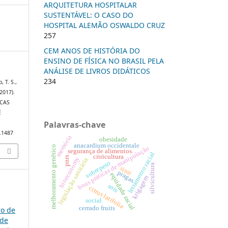
ARQUITETURA HOSPITALAR
SUSTENTÁVEL: O CASO DO
HOSPITAL ALEMÃO OSWALDO CRUZ
257
CEM ANOS DE HISTÓRIA DO
ENSINO DE FÍSICA NO BRASIL PELA
ANÁLISE DE LIVROS DIDÁTICOS
234
 T. S.,
(2017).
ICAS
É
Palavras-chave
0.1487
memória
obesidade
anacardium occidentale
melhoramento genético
boas práticas de manipulação
segurança de alimentos.
letramento racial
citricultura
pnrs
bioeconomy
legislação sanitária
sobrepeso
silvicultura
sinir
pragas
equidade racial
krigagem
snis
citrus latifolia
social
cerrado fruits
ro de
 de