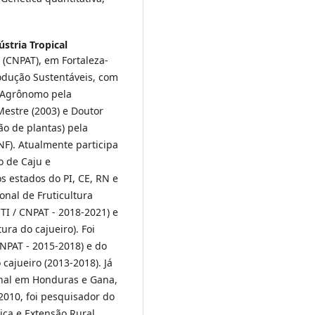
stria Tropical
(CNPAT), em Fortaleza-
odução Sustentáveis, com
o Agrônomo pela
Mestre (2003) e Doutor
o de plantas) pela
F). Atualmente participa
o de Caju e
 estados do PI, CE, RN e
onal de Fruticultura
TI / CNPAT - 2018-2021) e
ra do cajueiro). Foi
NPAT - 2015-2018) e do
cajueiro (2013-2018). Já
onal em Honduras e Gana,
2010, foi pesquisador do
ica e Extensão Rural