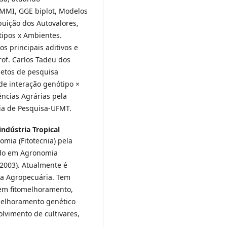
MMI, GGE biplot, Modelos
uição dos Autovalores,
tipos x Ambientes.
s principais aditivos e
rof. Carlos Tadeu dos
jetos de pesquisa
 de interação genótipo ×
ências Agrárias pela
ia de Pesquisa-UFMT.
ndústria Tropical
ia (Fitotecnia) pela
ado em Agronomia
(2003). Atualmente é
sa Agropecuária. Tem
em fitomelhoramento,
melhoramento genético
olvimento de cultivares,