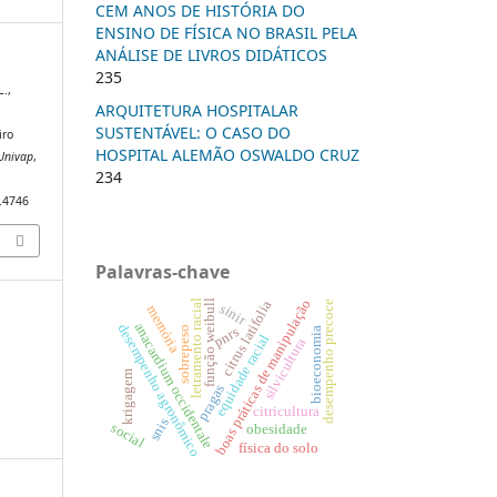
CEM ANOS DE HISTÓRIA DO
ENSINO DE FÍSICA NO BRASIL PELA
ANÁLISE DE LIVROS DIDÁTICOS
235
L.,
ARQUITETURA HOSPITALAR
SUSTENTÁVEL: O CASO DO
iro
HOSPITAL ALEMÃO OSWALDO CRUZ
 Univap
,
234
4.4746
Palavras-chave
boas práticas de manipulação
função weibull
citrus latifolia
letramento racial
desempenho precoce
sinir
memória
anacardium occidentale
desempenho agronômico
sobrepeso
pnrs
bioeconomia
equidade racial
silvicultura
krigagem
pragas
citricultura
snis
social
obesidade
física do solo