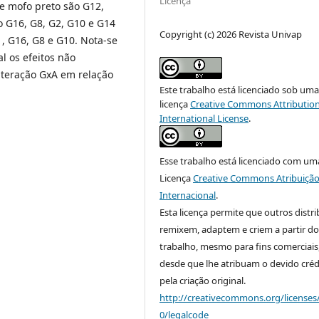
Licença
de mofo preto são G12,
o G16, G8, G2, G10 e G14
Copyright (c) 2026 Revista Univap
1, G16, G8 e G10. Nota-se
l os efeitos não
nteração GxA em relação
Este trabalho está licenciado sob um
licença
Creative Commons Attribution
International License
.
Esse trabalho está licenciado com um
Licença
Creative Commons Atribuição
Internacional
.
Esta licença permite que outros distr
remixem, adaptem e criem a partir do
trabalho, mesmo para fins comerciais
desde que lhe atribuam o devido créd
pela criação original.
http://creativecommons.org/licenses
0/legalcode