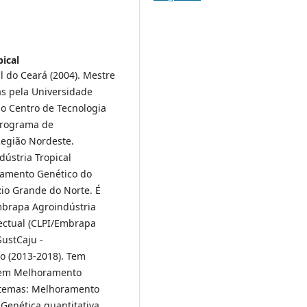
ical
 do Ceará (2004). Mestre
s pela Universidade
do Centro de Tecnologia
 Programa de
egião Nordeste.
ústria Tropical
ramento Genético do
 Rio Grande do Norte. É
mbrapa Agroindústria
lectual (CLPI/Embrapa
SustCaju -
ro (2013-2018). Tem
e em Melhoramento
s temas: Melhoramento
Genética quantitativa,