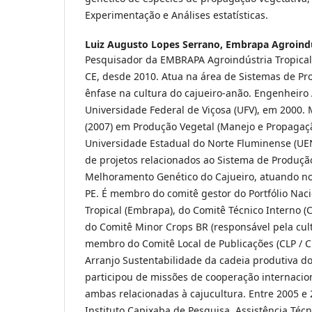
Experimentação e Análises estatísticas.
Luiz Augusto Lopes Serrano,
Embrapa Agroindú
Pesquisador da EMBRAPA Agroindústria Tropical 
CE, desde 2010. Atua na área de Sistemas de Pr
ênfase na cultura do cajueiro-anão. Engenheir
Universidade Federal de Viçosa (UFV), em 2000. 
(2007) em Produção Vegetal (Manejo e Propagaçã
Universidade Estadual do Norte Fluminense (UEN
de projetos relacionados ao Sistema de Produçã
Melhoramento Genético do Cajueiro, atuando nos
PE. É membro do comitê gestor do Portfólio Naci
Tropical (Embrapa), do Comitê Técnico Interno (C
do Comitê Minor Crops BR (responsável pela cultu
membro do Comitê Local de Publicações (CLP / C
Arranjo Sustentabilidade da cadeia produtiva do 
participou de missões de cooperação internaci
ambas relacionadas à cajucultura. Entre 2005 e 
Instituto Capixaba de Pesquisa, Assistência Técn