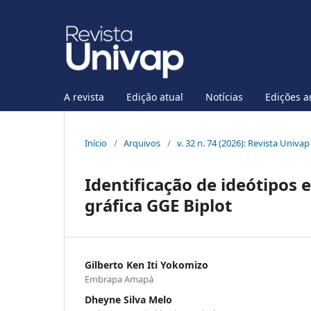
A revista
Edição atual
Notícias
Edições a
Início
/
Arquivos
/
v. 32 n. 74 (2026): Revista Univap
Identificação de ideótipos 
gráfica GGE Biplot
Gilberto Ken Iti Yokomizo
Embrapa Amapá
Dheyne Silva Melo