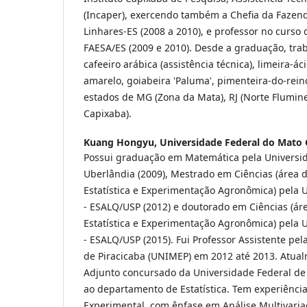
(Incaper), exercendo também a Chefia da Fazen
Linhares-ES (2008 a 2010), e professor no curs
FAESA/ES (2009 e 2010). Desde a graduação, tra
cafeeiro arábica (assistência técnica), limeira-áci
amarelo, goiabeira 'Paluma', pimenteira-do-rei
estados de MG (Zona da Mata), RJ (Norte Flumine
Capixaba).
Kuang Hongyu,
Universidade Federal do Mato
Possui graduação em Matemática pela Universi
Uberlândia (2009), Mestrado em Ciências (área
Estatística e Experimentação Agronômica) pela 
- ESALQ/USP (2012) e doutorado em Ciências (á
Estatística e Experimentação Agronômica) pela 
- ESALQ/USP (2015). Fui Professor Assistente pe
de Piracicaba (UNIMEP) em 2012 até 2013. Atual
Adjunto concursado da Universidade Federal de
ao departamento de Estatística. Tem experiência 
Experimental, com ênfase em Análise Multivari