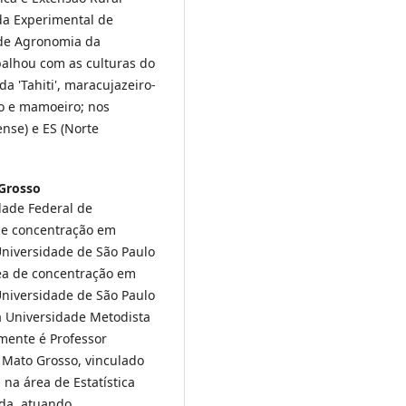
da Experimental de
o de Agronomia da
balhou com as culturas do
da 'Tahiti', maracujazeiro-
no e mamoeiro; nos
nse) e ES (Norte
 Grosso
dade Federal de
 de concentração em
Universidade de São Paulo
rea de concentração em
Universidade de São Paulo
la Universidade Metodista
mente é Professor
 Mato Grosso, vinculado
na área de Estatística
ada, atuando