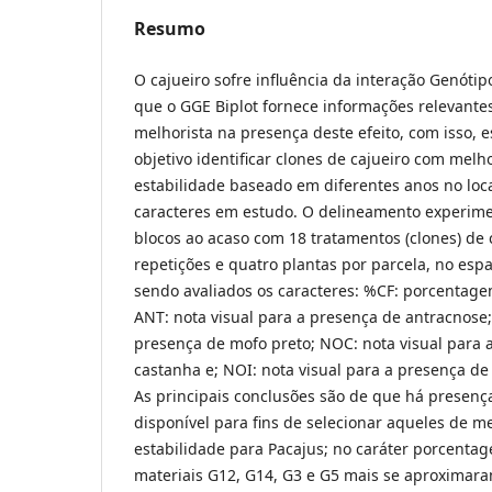
Resumo
O cajueiro sofre influência da interação Genóti
que o GGE Biplot fornece informações relevantes
melhorista na presença deste efeito, com isso, 
objetivo identificar clones de cajueiro com mel
estabilidade baseado em diferentes anos no loca
caracteres em estudo. O delineamento experime
blocos ao acaso com 18 tratamentos (clones) de 
repetições e quatro plantas por parcela, no esp
sendo avaliados os caracteres: %CF: porcentage
ANT: nota visual para a presença de antracnose;
presença de mofo preto; NOC: nota visual para 
castanha e; NOI: nota visual para a presença de 
As principais conclusões são de que há presença
disponível para fins de selecionar aqueles de m
estabilidade para Pacajus; no caráter porcenta
materiais G12, G14, G3 e G5 mais se aproximara