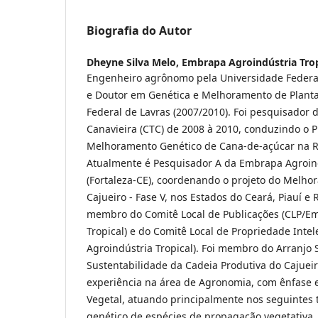
Biografia do Autor
Dheyne Silva Melo,
Embrapa Agroindústria Trop
Engenheiro agrônomo pela Universidade Federal
e Doutor em Genética e Melhoramento de Planta
Federal de Lavras (2007/2010). Foi pesquisador 
Canavieira (CTC) de 2008 à 2010, conduzindo o
Melhoramento Genético de Cana-de-açúcar na R
Atualmente é Pesquisador A da Embrapa Agroind
(Fortaleza-CE), coordenando o projeto do Melho
Cajueiro - Fase V, nos Estados do Ceará, Piauí e
membro do Comitê Local de Publicações (CLP/E
Tropical) e do Comitê Local de Propriedade Inte
Agroindústria Tropical). Foi membro do Arranjo 
Sustentabilidade da Cadeia Produtiva do Cajuei
experiência na área de Agronomia, com ênfas
Vegetal, atuando principalmente nos seguinte
genético de espécies de propagação vegetativa, 