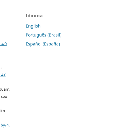
Idioma
English
Português (Brasil)
a
Español (España)
 4.0
a
 4.0
ibuam,
 seu
,
ito
/by/4.