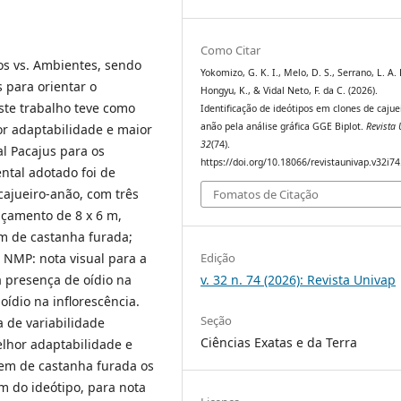
Como Citar
pos vs. Ambientes, sendo
Yokomizo, G. K. I., Melo, D. S., Serrano, L. A. 
 para orientar o
Hongyu, K., & Vidal Neto, F. da C. (2026).
este trabalho teve como
Identificação de ideótipos em clones de cajue
anão pela análise gráfica GGE Biplot.
Revista
hor adaptabilidade e maior
32
(74).
l Pacajus para os
https://doi.org/10.18066/revistaunivap.v32i7
ntal adotado foi de
cajueiro-anão, com três
Fomatos de Citação
açamento de 8 x 6 m,
m de castanha furada;
 NMP: nota visual para a
Edição
a presença de oídio na
v. 32 n. 74 (2026): Revista Univap
oídio na inflorescência.
Seção
 de variabilidade
Ciências Exatas e da Terra
elhor adaptabilidade e
gem de castanha furada os
m do ideótipo, para nota