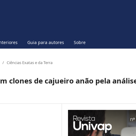
nteriores
Guia para autores
Sobre
/
Ciências Exatas e da Terra
em clones de cajueiro anão pela anális