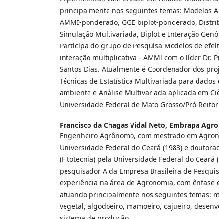
principalmente nos seguintes temas: Modelos A
AMMI-ponderado, GGE biplot-ponderado, Distrib
Simulação Multivariada, Biplot e Interação Genó
Participa do grupo de Pesquisa Modelos de efeito
interação multiplicativa - AMMl com o líder Dr. P
Santos Dias. Atualmente é Coordenador dos pro
Técnicas de Estatística Multivariada para dados
ambiente e Análise Multivariada aplicada em Ci
Universidade Federal de Mato Grosso/Pró-Reitor
Francisco da Chagas Vidal Neto,
Embrapa Agroi
Engenheiro Agrônomo, com mestrado em Agronom
Universidade Federal do Ceará (1983) e doutor
(Fitotecnia) pela Universidade Federal do Ceará 
pesquisador A da Empresa Brasileira de Pesqui
experiência na área de Agronomia, com ênfase 
atuando principalmente nos seguintes temas: 
vegetal, algodoeiro, mamoeiro, cajueiro, desenv
sistema de produção.