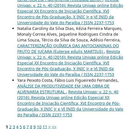
Univap: v. 22 n. 40 (2016): Revista Univap online Edição
Especial XX Encontro de Iniciação Científica, XVI
Encontro de Pós-Graduação, X INIC Jr e VI INID da
Universidade do Vale do Paraíba / ISSN 2237-1753
Natalia Caroliny da Silva Dias, Kézia Ferreira Marques,
Monaly Correa Alves, Jaqueline Rodrigues Cindra de
Lima Souza, Tércio da Silva de Souza, Adésio Ferreira,
CARACTERIZAÇÃO QUÍMICA DAS ANTOCIANINAS DO
FRUTO DE JUÇARA (Euterpe edulis MARTIUS)
,
Revista
Univap: v. 22 n. 40 (2016): Revista Univap online Edição
Especial XX Encontro de Iniciação Científica, XVI
Encontro de Pós-Graduação, X INIC Jr e VI INID da
Universidade do Vale do Paraíba / ISSN 2237-1753
Yara Peixoto Costa, Fábio Luis Figueiredo Fernandes,
ANÁLISE DA PRODUTIVIDADE EM UMA OBRA DE
ALVENARIA ESTRUTURAL
,
Revista Univap: v. 22 n. 40
(2016): Revista Univap online Edição Especial XX
Encontro de Iniciação Científica, XVI Encontro de Pós-
Graduação, X INIC Jr e VI INID da Universidade do Vale
do Paraíba / ISSN 2237-1753
1
2
3
4
5
6
7
8
9
10
11
>
>>