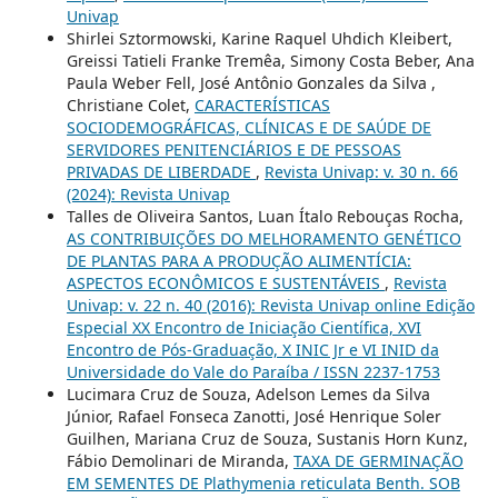
Univap
Shirlei Sztormowski, Karine Raquel Uhdich Kleibert,
Greissi Tatieli Franke Tremêa, Simony Costa Beber, Ana
Paula Weber Fell, José Antônio Gonzales da Silva ,
Christiane Colet,
CARACTERÍSTICAS
SOCIODEMOGRÁFICAS, CLÍNICAS E DE SAÚDE DE
SERVIDORES PENITENCIÁRIOS E DE PESSOAS
PRIVADAS DE LIBERDADE
,
Revista Univap: v. 30 n. 66
(2024): Revista Univap
Talles de Oliveira Santos, Luan Ítalo Rebouças Rocha,
AS CONTRIBUIÇÕES DO MELHORAMENTO GENÉTICO
DE PLANTAS PARA A PRODUÇÃO ALIMENTÍCIA:
ASPECTOS ECONÔMICOS E SUSTENTÁVEIS
,
Revista
Univap: v. 22 n. 40 (2016): Revista Univap online Edição
Especial XX Encontro de Iniciação Científica, XVI
Encontro de Pós-Graduação, X INIC Jr e VI INID da
Universidade do Vale do Paraíba / ISSN 2237-1753
Lucimara Cruz de Souza, Adelson Lemes da Silva
Júnior, Rafael Fonseca Zanotti, José Henrique Soler
Guilhen, Mariana Cruz de Souza, Sustanis Horn Kunz,
Fábio Demolinari de Miranda,
TAXA DE GERMINAÇÃO
EM SEMENTES DE Plathymenia reticulata Benth. SOB