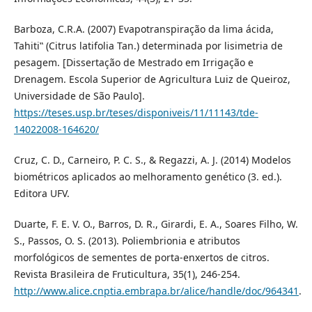
Barboza, C.R.A. (2007) Evapotranspiração da lima ácida,
Tahiti‟ (Citrus latifolia Tan.) determinada por lisimetria de
pesagem. [Dissertação de Mestrado em Irrigação e
Drenagem. Escola Superior de Agricultura Luiz de Queiroz,
Universidade de São Paulo].
https://teses.usp.br/teses/disponiveis/11/11143/tde-
14022008-164620/
Cruz, C. D., Carneiro, P. C. S., & Regazzi, A. J. (2014) Modelos
biométricos aplicados ao melhoramento genético (3. ed.).
Editora UFV.
Duarte, F. E. V. O., Barros, D. R., Girardi, E. A., Soares Filho, W.
S., Passos, O. S. (2013). Poliembrionia e atributos
morfológicos de sementes de porta-enxertos de citros.
Revista Brasileira de Fruticultura, 35(1), 246-254.
http://www.alice.cnptia.embrapa.br/alice/handle/doc/964341
.