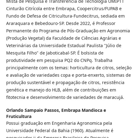
Mista de Pesquisa e Transferência de Tecnologia UMIPTT
Cinturão Citrícola entre Embrapa, Coopercitrus/FUPAB e
Fundo de Defesa de Citricultura-Fundecitrus, sediada em
Araraquara e Bebedouro-SP. Desde 2022, é Professor
Permanente do Programa de Pós-Graduação em Agronomia
(Produção Vegetal) da Faculdade de Ciências Agrárias e
Veterinárias da Universidade Estadual Paulista "Júlio de
Mesquita Filho" de Jaboticabal-SP. É bolsista de
produtividade em pesquisa PQ2 do CNPq. Trabalha
principalmente com os temas: horticultura de citros, seleção
e avaliação de variedades copa e porta-enxerto, sistemas de
produção sustentável e propagação de citros, resistência
genética e manejo do HLB, além de contribuições em
fitotecnia e desenvolvimento de variedades de maracujá.
Orlando Sampaio Passos,
Embrapa Mandioca e
Fruticultura
Possui graduação em Engenharia Agronomica pela
Universidade Federal da Bahia (1960). Atualmente é
pesquisador ii da Empresa Brasileira de Pesquisa