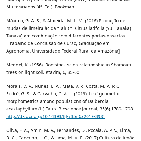
Multivariados (4ª. Ed.). Bookman.
Máximo, G. A. S., & Almeida, M. L. M. (2016) Produção de
mudas de limeira àcida “Tahiti” [Citrus latifolia (Yu. Tanaka)
Tanaka] em combinação com diferentes portas-enxertos.
[Trabalho de Conclusão de Curso, Graduação em
Agronomia. Universidade Federal Rural da Amazônia]
Mendel, K. (1956). Rootstock-scion relationshio in Shamouti
trees on light soil. Ktavim, 6, 35-60.
Morais, D. V., Nunes, L. A., Mata, V. P., Costa, M. A. P. C.,
Sodré, G. S., & Carvalho, C. A. L. (2019). Leaf geometric
morphometrics among populations of Dalbergia
ecastaphyllum (L.) Taub. Bioscience Journal, 35(6),1789-1798.
http://dx.doi.org/10.14393/BJ-v35n6a2019-3981
.
Oliva, F. A., Amin, M. V., Fernandes, D., Pocaia, A. P. V., Lima,
B. C., Carvalho, L. O., & Lima, M. A. R. (2017) Cultura do limão