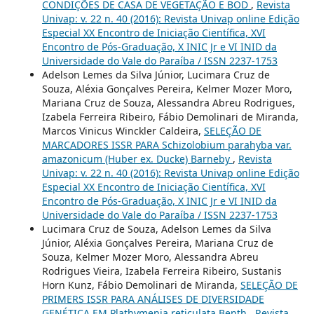
CONDIÇÕES DE CASA DE VEGETAÇÃO E BOD
,
Revista
Univap: v. 22 n. 40 (2016): Revista Univap online Edição
Especial XX Encontro de Iniciação Científica, XVI
Encontro de Pós-Graduação, X INIC Jr e VI INID da
Universidade do Vale do Paraíba / ISSN 2237-1753
Adelson Lemes da Silva Júnior, Lucimara Cruz de
Souza, Aléxia Gonçalves Pereira, Kelmer Mozer Moro,
Mariana Cruz de Souza, Alessandra Abreu Rodrigues,
Izabela Ferreira Ribeiro, Fábio Demolinari de Miranda,
Marcos Vinicus Winckler Caldeira,
SELEÇÃO DE
MARCADORES ISSR PARA Schizolobium parahyba var.
amazonicum (Huber ex. Ducke) Barneby
,
Revista
Univap: v. 22 n. 40 (2016): Revista Univap online Edição
Especial XX Encontro de Iniciação Científica, XVI
Encontro de Pós-Graduação, X INIC Jr e VI INID da
Universidade do Vale do Paraíba / ISSN 2237-1753
Lucimara Cruz de Souza, Adelson Lemes da Silva
Júnior, Aléxia Gonçalves Pereira, Mariana Cruz de
Souza, Kelmer Mozer Moro, Alessandra Abreu
Rodrigues Vieira, Izabela Ferreira Ribeiro, Sustanis
Horn Kunz, Fábio Demolinari de Miranda,
SELEÇÃO DE
PRIMERS ISSR PARA ANÁLISES DE DIVERSIDADE
GENÉTICA EM Plathymenia reticulata Benth
,
Revista