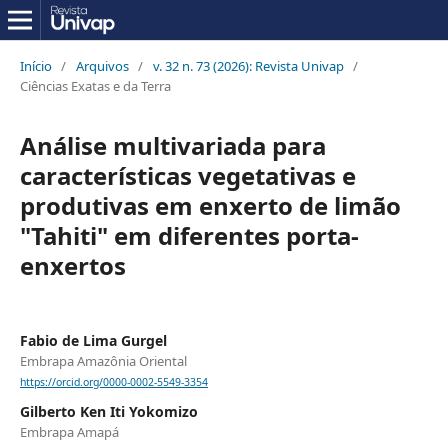
Início
/
Arquivos
/
v. 32 n. 73 (2026): Revista Univap
/
Ciências Exatas e da Terra
Análise multivariada para
características vegetativas e
produtivas em enxerto de limão
"Tahiti" em diferentes porta-
enxertos
Fabio de Lima Gurgel
Embrapa Amazônia Oriental
https://orcid.org/0000-0002-5549-3354
Gilberto Ken Iti Yokomizo
Embrapa Amapá