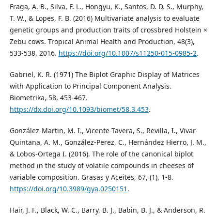
Fraga, A. B., Silva, F. L., Hongyu, K., Santos, D. D. S., Murphy,
T. W., & Lopes, F. B. (2016) Multivariate analysis to evaluate
genetic groups and production traits of crossbred Holstein ×
Zebu cows. Tropical Animal Health and Production, 48(3),
533-538, 2016.
https://doi.org/10.1007/s11250-015-0985-2
.
Gabriel, K. R. (1971) The Biplot Graphic Display of Matrices
with Application to Principal Component Analysis.
Biometrika, 58, 453-467.
https://dx.doi.org/10.1093/biomet/58.3.453
.
González-Martin, M. I., Vicente-Tavera, S., Revilla, I., Vivar-
Quintana, A. M., González-Perez, C., Hernández Hierro, J. M.,
& Lobos-Ortega I. (2016). The role of the canonical biplot
method in the study of volatile compounds in cheeses of
variable composition. Grasas y Aceites, 67, (1), 1-8.
https://doi.org/10.3989/gya.0250151
.
Hair, J. F., Black, W. C., Barry, B. J., Babin, B. J., & Anderson, R.