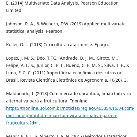
E. (2014) Multivariate Data Analysis. Pearson Education
Limited.
Johnson, R. A., & Wichern, D.W. (2019) Applied multivariate
statistical analysis. Pearson.
Koller, O. L. (2013) Citricultura catarinense. Epagri.
Lopes, J. M. S., Déo, T.F.G., Andrade, B. J. M., Giroto, M.,
Felipe, A. L. S., Junior, C. E. I., Bueno, C. E. M. S., Silva, T. F., &
Lima, F. C. C. (2011) Importância econômica dos citros no
Brasil. Revista Científica Eletrônica de Agronomia, 10(20), 3.
Maldonado, I. (2018) Com mercado garantido, limão taiti vira
alternativa para a fruticultura. Tnonline.
https://tnonline.uol.com.br/noticias/regiao/,465354,16,04,com-
mercado-garantido-limao-taiti-vira-alternativa-para-a-
fruticultura?d=1
.
Manly, B. F. J., & Alberto, J. A. N. (2017) Métodos Estatísticos