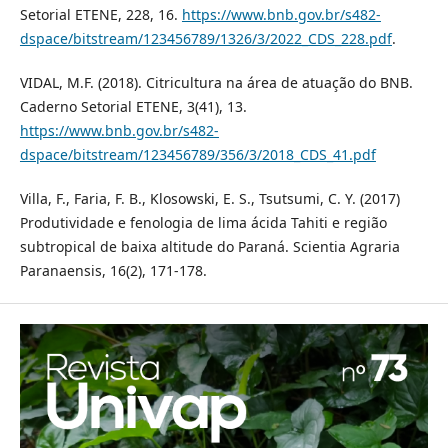
Setorial ETENE, 228, 16.
https://www.bnb.gov.br/s482-
dspace/bitstream/123456789/1326/3/2022_CDS_228.pdf
.
VIDAL, M.F. (2018). Citricultura na área de atuação do BNB.
Caderno Setorial ETENE, 3(41), 13.
https://www.bnb.gov.br/s482-
dspace/bitstream/123456789/356/3/2018_CDS_41.pdf
Villa, F., Faria, F. B., Klosowski, E. S., Tsutsumi, C. Y. (2017)
Produtividade e fenologia de lima ácida Tahiti e região
subtropical de baixa altitude do Paraná. Scientia Agraria
Paranaensis, 16(2), 171-178.