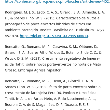
https://conhecer.org.br/ojs/index.php/biosfera/article/view/402
.
Rodrigues, M. J. S., Ledo, C. A. S., Girardi, E. A., Almeida, L. A.
H., & Soares Filho, W. S. (2015). Caracterização de frutos e
propagação de porta-enxertos híbridos de citros em
ambiente protegido. Revista Brasileira de Fruticultura, 37(2),
457-470.
https://doi.org/10.1590/0100-2945-068/14
.
Roncatto, G., Romano, M. R., Caravina, S. M., Olibone, D.,
Girardi, E. A., Soares Filho, W. dos S., Botelho, S. de C. C., &
Wruck, D. S. M. (2021). Crescimento vegetativo de limeira-
ácida 'Tahiti' sobre novos porta-enxertos no norte de Mato
Grosso. Embrapa Agrossilvipastoril.
Roncatto, G., Romano, M. R., Deon, A., Girardi, E. A., &
Soares Filho, W. S. (2019). Efeito de porta-enxertos sobre o
crescimento de laranjeira Pera D6, Ponkan e Lima ácida
Tahiti. In A. L. de Farias Neto, A. F. do Nascimento, A. L.,
Rossoni C. A. de S. Magalhães, D. R. Ituassu, E. S. S.,