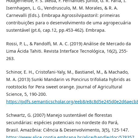
Hoogerheide, F. S. Ikeda, F. Fernandes Junior, G. R. Faria, I.
Isernhagen, L. G., Vendrusculo, M. M. Morales, & R. A.
Carnevalli (Eds.). Embrapa Agrossilvipastoril: primeiras
contribuições para o desenvolvimento de uma agropecuária
sustentável (pt.6, cap.12, pp.453-462). Embrapa.
Rossi, P. L., & Pandolfi, M. A. C. (2019) Análise de Mercado da
Lima Ácida Tahiti. Revista Interface Tecnológica, 16(2), 255-
263.
Schinor, E. H., Cristofani-Yaly, M., Bastianel, M., & Machado,
M. A. (2013) Sunki Mandarin vs Poncirus trifoliata hybrids as
rootstocks for Pera sweet orange. Journal of Agricultural
Science, 5, 190-200.
https://pdfs.semanticscholar.org/eeb8/e8c8d5e245d0e2d6aec
Schwartz, G. (2007) Manejo sustentável de florestas
secundárias: espécies potenciais no nordeste do Pará,
Brasil. Amazônia: Ciência & Desenvolvimento, 3(5), 125-147.
https://www.alice.cnptia.embrapa.br/alice/handle/doc/578357