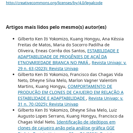
http://creativecommons.org/licenses/by/4.0/legalcode
Artigos mais lidos pelo mesmo(s) autor(es)
Gilberto Ken Iti Yokomizo, Kuang Hongyu, Ana Késsia
Freitas de Matos, Maria do Socorro Padilha de
Oliveira, Eneas Corrêa dos Santos,
ESTABILIDADE E
ADAPTABILIDADE DE PROGÊNIES DE AÇAÍ DA
ETNOVARIEDADE BRANCA NO PARÁ
,
Revista Univap: v.
29 n. 63 (2023): Revista Univap
Gilberto Ken Iti Yokomizo, Francisco das Chagas Vida
Neto, Dheyne Silva Melo, Marlon Vagner Valentim
Martins, Kuang Hongyu,
COMPORTAMENTO DE
PRODUÇÃO EM CLONES DE CAJUEIRO EM RELAÇÃO A
ESTABILIDADE E ADAPTABILIDADE
,
Revista Univap: v.
31 n. 70 (2025): Revista Univap
Gilberto Ken Iti Yokomizo, Dheyne Silva Melo, Luiz
Augusto Lopes Serrano, Kuang Hongyu, Francisco da
Chagas Vidal Neto,
Identificação de ideótipos em
clones de cajueiro anão pela análise gráfica GGE