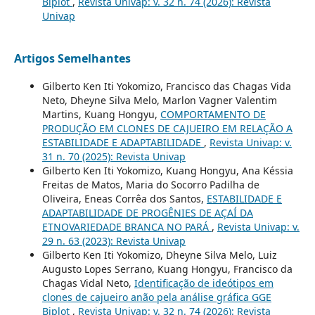
Biplot
,
Revista Univap: v. 32 n. 74 (2026): Revista
Univap
Artigos Semelhantes
Gilberto Ken Iti Yokomizo, Francisco das Chagas Vida
Neto, Dheyne Silva Melo, Marlon Vagner Valentim
Martins, Kuang Hongyu,
COMPORTAMENTO DE
PRODUÇÃO EM CLONES DE CAJUEIRO EM RELAÇÃO A
ESTABILIDADE E ADAPTABILIDADE
,
Revista Univap: v.
31 n. 70 (2025): Revista Univap
Gilberto Ken Iti Yokomizo, Kuang Hongyu, Ana Késsia
Freitas de Matos, Maria do Socorro Padilha de
Oliveira, Eneas Corrêa dos Santos,
ESTABILIDADE E
ADAPTABILIDADE DE PROGÊNIES DE AÇAÍ DA
ETNOVARIEDADE BRANCA NO PARÁ
,
Revista Univap: v.
29 n. 63 (2023): Revista Univap
Gilberto Ken Iti Yokomizo, Dheyne Silva Melo, Luiz
Augusto Lopes Serrano, Kuang Hongyu, Francisco da
Chagas Vidal Neto,
Identificação de ideótipos em
clones de cajueiro anão pela análise gráfica GGE
Biplot
,
Revista Univap: v. 32 n. 74 (2026): Revista