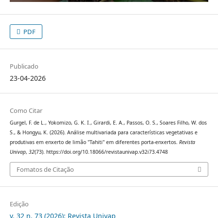
PDF
Publicado
23-04-2026
Como Citar
Gurgel, F. de L., Yokomizo, G. K. I., Girardi, E. A., Passos, O. S., Soares Filho, W. dos
S., & Hongyu, K. (2026). Análise multivariada para características vegetativas e
produtivas em enxerto de limão "Tahiti" em diferentes porta-enxertos.
Revista
Univap
,
32
(73). https://doi.org/10.18066/revistaunivap.v32i73.4748
Fomatos de Citação
Edição
v. 32 n. 73 (2026): Revista Univap