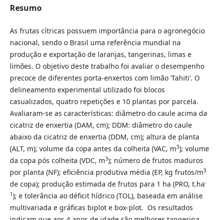
Resumo
As frutas cítricas possuem importância para o agronegócio
nacional, sendo o Brasil uma referência mundial na
produção e exportação de laranjas, tangerinas, limas e
limões. O objetivo deste trabalho foi avaliar o desempenho
precoce de diferentes porta-enxertos com limão ‘Tahiti’. O
delineamento experimental utilizado foi blocos
casualizados, quatro repetições e 10 plantas por parcela.
Avaliaram-se as características: diâmetro do caule acima da
cicatriz de enxertia (DAM, cm); DDM: diâmetro do caule
abaixo da cicatriz de enxertia (DDM, cm); altura de planta
3
(ALT, m); volume da copa antes da colheita (VAC, m
); volume
3
da copa pós colheita (VDC, m
); número de frutos maduros
3
por planta (NF); eficiência produtiva média (EP, kg frutos/m
-
de copa); produção estimada de frutos para 1 ha (PRO, t.ha
1
); e tolerância ao déficit hídrico (TOL), baseada em análise
multivariada e gráficas biplot e box-plot. Os resultados
indicam que aos 4 anos de idade são melhores tangerina