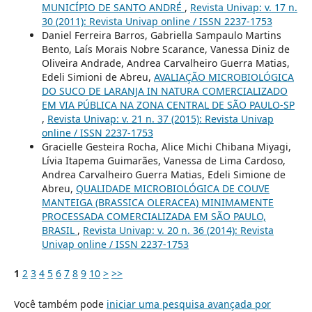
MUNICÍPIO DE SANTO ANDRÉ
,
Revista Univap: v. 17 n.
30 (2011): Revista Univap online / ISSN 2237-1753
Daniel Ferreira Barros, Gabriella Sampaulo Martins
Bento, Laís Morais Nobre Scarance, Vanessa Diniz de
Oliveira Andrade, Andrea Carvalheiro Guerra Matias,
Edeli Simioni de Abreu,
AVALIAÇÃO MICROBIOLÓGICA
DO SUCO DE LARANJA IN NATURA COMERCIALIZADO
EM VIA PÚBLICA NA ZONA CENTRAL DE SÃO PAULO-SP
,
Revista Univap: v. 21 n. 37 (2015): Revista Univap
online / ISSN 2237-1753
Gracielle Gesteira Rocha, Alice Michi Chibana Miyagi,
Lívia Itapema Guimarães, Vanessa de Lima Cardoso,
Andrea Carvalheiro Guerra Matias, Edeli Simione de
Abreu,
QUALIDADE MICROBIOLÓGICA DE COUVE
MANTEIGA (BRASSICA OLERACEA) MINIMAMENTE
PROCESSADA COMERCIALIZADA EM SÃO PAULO,
BRASIL
,
Revista Univap: v. 20 n. 36 (2014): Revista
Univap online / ISSN 2237-1753
1
2
3
4
5
6
7
8
9
10
>
>>
Você também pode
iniciar uma pesquisa avançada por