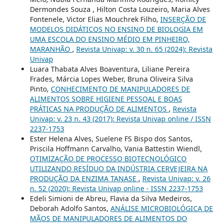
Dermondes Souza , Hilton Costa Louzeiro, Maria Alves
Fontenele, Victor Elias Mouchrek Filho,
INSERÇÃO DE
MODELOS DIDÁTICOS NO ENSINO DE BIOLOGIA EM
UMA ESCOLA DO ENSINO MÉDIO EM PINHEIRO,
MARANHÃO
,
Revista Univap: v. 30 n. 65 (2024): Revista
Univap
Luara Thabata Alves Boaventura, Liliane Pereira
Frades, Márcia Lopes Weber, Bruna Oliveira Silva
Pinto,
CONHECIMENTO DE MANIPULADORES DE
ALIMENTOS SOBRE HIGIENE PESSOAL E BOAS
PRÁTICAS NA PRODUÇÃO DE ALIMENTOS
,
Revista
Univap: v. 23 n. 43 (2017): Revista Univap online / ISSN
2237-1753
Ester Helena Alves, Suelene FS Bispo dos Santos,
Priscila Hoffmann Carvalho, Vania Battestin Wiendl,
OTIMIZAÇÃO DE PROCESSO BIOTECNOLÓGICO
UTILIZANDO RESÍDUO DA INDÚSTRIA CERVEJEIRA NA
PRODUÇÃO DA ENZIMA TANASE
,
Revista Univap: v. 26
n. 52 (2020): Revista Univap online - ISSN 2237-1753
Edeli Simioni de Abreu, Flavia da Silva Medeiros,
Deborah Adolfo Santos,
ANÁLISE MICROBIOLÓGICA DE
MÃOS DE MANIPULADORES DE ALIMENTOS DO