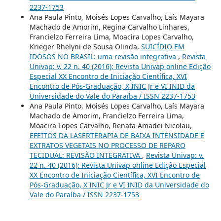
2237-1753
Ana Paula Pinto, Moisés Lopes Carvalho, Laís Mayara
Machado de Amorim, Regina Carvalho Linhares,
Francielzo Ferreira Lima, Moacira Lopes Carvalho,
Krieger Rhelyni de Sousa Olinda,
SUICÍDIO EM
IDOSOS NO BRASIL: uma revisão integrativa
,
Revista
Univap: v. 22 n. 40 (2016): Revista Univap online Edição
Especial XX Encontro de Iniciação Científica, XVI
Encontro de Pós-Graduação, X INIC Jr e VI INID da
Universidade do Vale do Paraíba / ISSN 2237-1753
Ana Paula Pinto, Moisés Lopes Carvalho, Laís Mayara
Machado de Amorim, Francielzo Ferreira Lima,
Moacira Lopes Carvalho, Renata Amadei Nicolau,
EFEITOS DA LASERTERAPIA DE BAIXA INTENSIDADE E
EXTRATOS VEGETAIS NO PROCESSO DE REPARO
TECIDUAL: REVISÃO INTEGRATIVA
,
Revista Univap: v.
22 n. 40 (2016): Revista Univap online Edição Especial
XX Encontro de Iniciação Científica, XVI Encontro de
Pós-Graduação, X INIC Jr e VI INID da Universidade do
Vale do Paraíba / ISSN 2237-1753