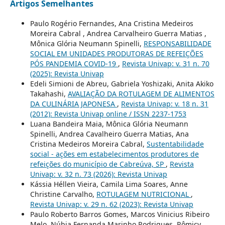
Artigos Semelhantes
Paulo Rogério Fernandes, Ana Cristina Medeiros
Moreira Cabral , Andrea Carvalheiro Guerra Matias ,
Mônica Glória Neumann Spinelli,
RESPONSABILIDADE
SOCIAL EM UNIDADES PRODUTORAS DE REFEIÇÕES
PÓS PANDEMIA COVID-19
,
Revista Univap: v. 31 n. 70
(2025): Revista Univap
Edeli Simioni de Abreu, Gabriela Yoshizaki, Anita Akiko
Takahashi,
AVALIAÇÃO DA ROTULAGEM DE ALIMENTOS
DA CULINÁRIA JAPONESA
,
Revista Univap: v. 18 n. 31
(2012): Revista Univap online / ISSN 2237-1753
Luana Bandeira Maia, Mônica Glória Neumann
Spinelli, Andrea Cavalheiro Guerra Matias, Ana
Cristina Medeiros Moreira Cabral,
Sustentabilidade
social - ações em estabelecimentos produtores de
refeições do município de Cabreúva, SP
,
Revista
Univap: v. 32 n. 73 (2026): Revista Univap
Kássia Héllen Vieira, Camila Lima Soares, Anne
Christine Carvalho,
ROTULAGEM NUTRICIONAL
,
Revista Univap: v. 29 n. 62 (2023): Revista Univap
Paulo Roberto Barros Gomes, Marcos Vinicius Ribeiro
Melo, Núbia Fernanda Marinho Rodrigues, Rômicy