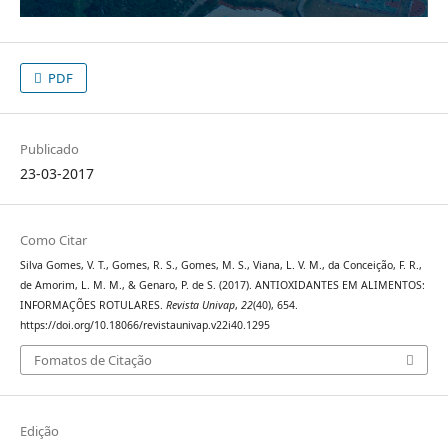
PDF
Publicado
23-03-2017
Como Citar
Silva Gomes, V. T., Gomes, R. S., Gomes, M. S., Viana, L. V. M., da Conceição, F. R.,
de Amorim, L. M. M., & Genaro, P. de S. (2017). ANTIOXIDANTES EM ALIMENTOS:
INFORMAÇÕES ROTULARES.
Revista Univap
,
22
(40), 654.
https://doi.org/10.18066/revistaunivap.v22i40.1295
Fomatos de Citação
Edição