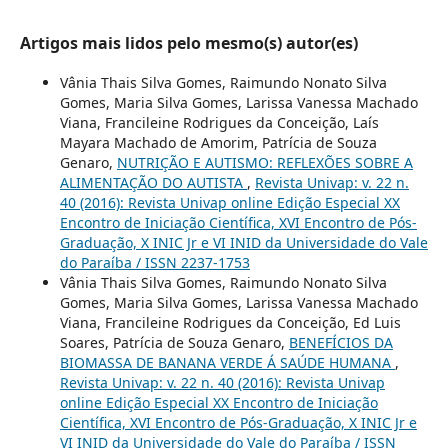
Artigos mais lidos pelo mesmo(s) autor(es)
Vânia Thais Silva Gomes, Raimundo Nonato Silva
Gomes, Maria Silva Gomes, Larissa Vanessa Machado
Viana, Francileine Rodrigues da Conceição, Laís
Mayara Machado de Amorim, Patrícia de Souza
Genaro,
NUTRIÇÃO E AUTISMO: REFLEXÕES SOBRE A
ALIMENTAÇÃO DO AUTISTA
,
Revista Univap: v. 22 n.
40 (2016): Revista Univap online Edição Especial XX
Encontro de Iniciação Científica, XVI Encontro de Pós-
Graduação, X INIC Jr e VI INID da Universidade do Vale
do Paraíba / ISSN 2237-1753
Vânia Thais Silva Gomes, Raimundo Nonato Silva
Gomes, Maria Silva Gomes, Larissa Vanessa Machado
Viana, Francileine Rodrigues da Conceição, Ed Luis
Soares, Patrícia de Souza Genaro,
BENEFÍCIOS DA
BIOMASSA DE BANANA VERDE Á SAÚDE HUMANA
,
Revista Univap: v. 22 n. 40 (2016): Revista Univap
online Edição Especial XX Encontro de Iniciação
Científica, XVI Encontro de Pós-Graduação, X INIC Jr e
VI INID da Universidade do Vale do Paraíba / ISSN