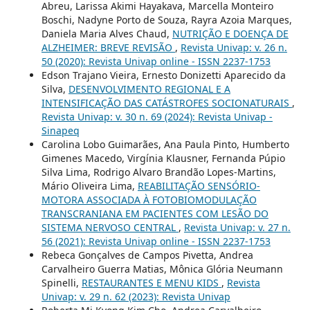
Abreu, Larissa Akimi Hayakava, Marcella Monteiro
Boschi, Nadyne Porto de Souza, Rayra Azoia Marques,
Daniela Maria Alves Chaud,
NUTRIÇÃO E DOENÇA DE
ALZHEIMER: BREVE REVISÃO
,
Revista Univap: v. 26 n.
50 (2020): Revista Univap online - ISSN 2237-1753
Edson Trajano Vieira, Ernesto Donizetti Aparecido da
Silva,
DESENVOLVIMENTO REGIONAL E A
INTENSIFICAÇÃO DAS CATÁSTROFES SOCIONATURAIS
,
Revista Univap: v. 30 n. 69 (2024): Revista Univap -
Sinapeq
Carolina Lobo Guimarães, Ana Paula Pinto, Humberto
Gimenes Macedo, Virgínia Klausner, Fernanda Púpio
Silva Lima, Rodrigo Alvaro Brandão Lopes-Martins,
Mário Oliveira Lima,
REABILITAÇÃO SENSÓRIO-
MOTORA ASSOCIADA À FOTOBIOMODULAÇÃO
TRANSCRANIANA EM PACIENTES COM LESÃO DO
SISTEMA NERVOSO CENTRAL
,
Revista Univap: v. 27 n.
56 (2021): Revista Univap online - ISSN 2237-1753
Rebeca Gonçalves de Campos Pivetta, Andrea
Carvalheiro Guerra Matias, Mônica Glória Neumann
Spinelli,
RESTAURANTES E MENU KIDS
,
Revista
Univap: v. 29 n. 62 (2023): Revista Univap