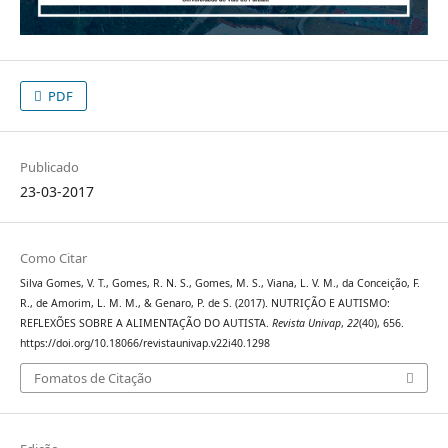
PDF
Publicado
23-03-2017
Como Citar
Silva Gomes, V. T., Gomes, R. N. S., Gomes, M. S., Viana, L. V. M., da Conceição, F.
R., de Amorim, L. M. M., & Genaro, P. de S. (2017). NUTRIÇÃO E AUTISMO:
REFLEXÕES SOBRE A ALIMENTAÇÃO DO AUTISTA.
Revista Univap
,
22
(40), 656.
https://doi.org/10.18066/revistaunivap.v22i40.1298
Fomatos de Citação