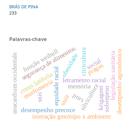
BRÁS DE PINA
233
Palavras-chave
segurança de alimentos.
citricultura
função weibull
desempenho agronômico
legislação sanitária
obesidade
anacardium occidentale
social
pragas
equidade racial
citrus latifolia
letramento racial
morfometria
silvicultura
memória
krigagem
sobrepeso
pnrs
snis
sinir
desempenho precoce
interação genótipo x ambiente