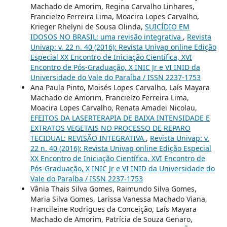
Machado de Amorim, Regina Carvalho Linhares,
Francielzo Ferreira Lima, Moacira Lopes Carvalho,
Krieger Rhelyni de Sousa Olinda,
SUICÍDIO EM
IDOSOS NO BRASIL: uma revisão integrativa
,
Revista
Univap: v. 22 n. 40 (2016): Revista Univap online Edição
Especial XX Encontro de Iniciação Científica, XVI
Encontro de Pós-Graduação, X INIC Jr e VI INID da
Universidade do Vale do Paraíba / ISSN 2237-1753
Ana Paula Pinto, Moisés Lopes Carvalho, Laís Mayara
Machado de Amorim, Francielzo Ferreira Lima,
Moacira Lopes Carvalho, Renata Amadei Nicolau,
EFEITOS DA LASERTERAPIA DE BAIXA INTENSIDADE E
EXTRATOS VEGETAIS NO PROCESSO DE REPARO
TECIDUAL: REVISÃO INTEGRATIVA
,
Revista Univap: v.
22 n. 40 (2016): Revista Univap online Edição Especial
XX Encontro de Iniciação Científica, XVI Encontro de
Pós-Graduação, X INIC Jr e VI INID da Universidade do
Vale do Paraíba / ISSN 2237-1753
Vânia Thais Silva Gomes, Raimundo Silva Gomes,
Maria Silva Gomes, Larissa Vanessa Machado Viana,
Francileine Rodrigues da Conceição, Laís Mayara
Machado de Amorim, Patrícia de Souza Genaro,