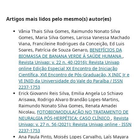
Artigos mais lidos pelo mesmo(s) autor(es)
Vânia Thais Silva Gomes, Raimundo Nonato Silva
Gomes, Maria Silva Gomes, Larissa Vanessa Machado
Viana, Francileine Rodrigues da Conceição, Ed Luis
Soares, Patrícia de Souza Genaro,
BENEFÍCIOS DA
BIOMASSA DE BANANA VERDE Á SAÚDE HUMANA
,
Revista Univap: v. 22 n. 40 (2016): Revista Univap
online Edição Especial XX Encontro de Iniciação
Científica, XVI Encontro de Pós-Graduação, X INIC Jr e
VI INID da Universidade do Vale do Paraíba / ISSN
2237-1753
Erick Giovanni Reis Silva, Emilia Angela Lo Schiavo
Arisawa, Rodrigo Alvaro Brandão Lopes-Martins,
Raimundo Nonato Silva Gomes, Renata Amadei
Nicolau,
FOTOBIOMODULAÇÃO NO TRATAMENTO DE
NEURALGIA PÓS-HERPÉTICA: CASO CLÍNICO
,
Revista
Univap: v. 27 n. 56 (2021): Revista Univap online - ISSN
2237-1753
Ana Paula Pinto, Moisés Lopes Carvalho, Laís Mayara