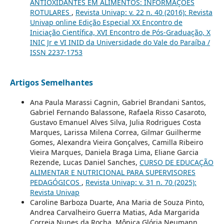
ANTIOXIDANTES EM ALIMENTOS: INFORMAÇÕES
ROTULARES
,
Revista Univap: v. 22 n. 40 (2016): Revista
Univap online Edição Especial XX Encontro de
Iniciação Científica, XVI Encontro de Pós-Graduação, X
INIC Jr e VI INID da Universidade do Vale do Paraíba /
ISSN 2237-1753
Artigos Semelhantes
Ana Paula Marassi Cagnin, Gabriel Brandani Santos,
Gabriel Fernando Balassone, Rafaela Risso Casaroto,
Gustavo Emanuel Alves Silva, Julia Rodrigues Costa
Marques, Larissa Milena Correa, Gilmar Guilherme
Gomes, Alexandra Vieira Gonçalves, Camilla Ribeiro
Vieira Marques, Daniela Braga Lima, Eliane Garcia
Rezende, Lucas Daniel Sanches,
CURSO DE EDUCAÇÃO
ALIMENTAR E NUTRICIONAL PARA SUPERVISORES
PEDAGÓGICOS
,
Revista Univap: v. 31 n. 70 (2025):
Revista Univap
Caroline Barboza Duarte, Ana Maria de Souza Pinto,
Andrea Carvalheiro Guerra Matias, Ada Margarida
Correia Nunes da Rocha, Mônica Glória Neumann