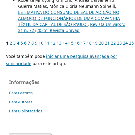
Roberta Mi Kyong Kim Cho, Andrea Carvalheiro
Guerra Matias, Mônica Glória Neumann Spinelli,
ESTIMATIVA DO CONSUMO DE SAL DE ADIÇÃO NO
ALMOÇO DE FUNCIONÁRIOS DE UMA COMPANHIA
TÊXTIL DA CAPITAL DE SÃO PAULO
,
Revista Univap: v.
31 n. 72 (2025): Revista Univap
1
2
3
4
5
6
7
8
9
10
11
12
13
14
15
16
17
18
19
20
21
22
23
24
25
Você também pode
iniciar uma pesquisa avançada por
similaridade
para este artigo.
Informações
Para Leitores
Para Autores
Para Bibliotecários