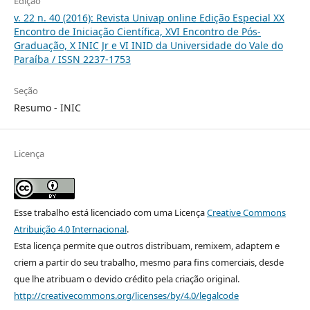
Edição
v. 22 n. 40 (2016): Revista Univap online Edição Especial XX
Encontro de Iniciação Científica, XVI Encontro de Pós-
Graduação, X INIC Jr e VI INID da Universidade do Vale do
Paraíba / ISSN 2237-1753
Seção
Resumo - INIC
Licença
Esse trabalho está licenciado com uma Licença
Creative Commons
Atribuição 4.0 Internacional
.
Esta licença permite que outros distribuam, remixem, adaptem e
criem a partir do seu trabalho, mesmo para fins comerciais, desde
que lhe atribuam o devido crédito pela criação original.
http://creativecommons.org/licenses/by/4.0/legalcode