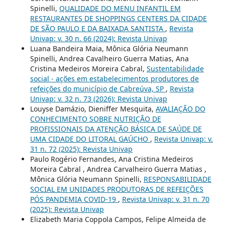
Spinelli,
QUALIDADE DO MENU INFANTIL EM
RESTAURANTES DE SHOPPINGS CENTERS DA CIDADE
DE SÃO PAULO E DA BAIXADA SANTISTA
,
Revista
Univap: v. 30 n. 66 (2024): Revista Univap
Luana Bandeira Maia, Mônica Glória Neumann
Spinelli, Andrea Cavalheiro Guerra Matias, Ana
Cristina Medeiros Moreira Cabral,
Sustentabilidade
social - ações em estabelecimentos produtores de
refeições do município de Cabreúva, SP
,
Revista
Univap: v. 32 n. 73 (2026): Revista Univap
Louyse Damázio, Dieniffer Mesquita,
AVALIAÇÃO DO
CONHECIMENTO SOBRE NUTRIÇÃO DE
PROFISSIONAIS DA ATENÇÃO BÁSICA DE SAÚDE DE
UMA CIDADE DO LITORAL GAÚCHO
,
Revista Univap: v.
31 n. 72 (2025): Revista Univap
Paulo Rogério Fernandes, Ana Cristina Medeiros
Moreira Cabral , Andrea Carvalheiro Guerra Matias ,
Mônica Glória Neumann Spinelli,
RESPONSABILIDADE
SOCIAL EM UNIDADES PRODUTORAS DE REFEIÇÕES
PÓS PANDEMIA COVID-19
,
Revista Univap: v. 31 n. 70
(2025): Revista Univap
Elizabeth Maria Coppola Campos, Felipe Almeida de