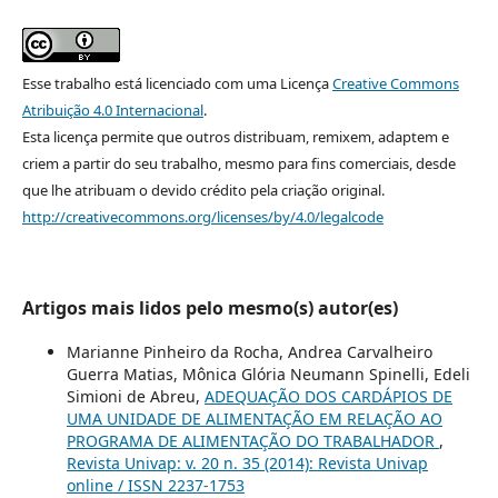
Esse trabalho está licenciado com uma Licença
Creative Commons
Atribuição 4.0 Internacional
.
Esta licença permite que outros distribuam, remixem, adaptem e
criem a partir do seu trabalho, mesmo para fins comerciais, desde
que lhe atribuam o devido crédito pela criação original.
http://creativecommons.org/licenses/by/4.0/legalcode
Artigos mais lidos pelo mesmo(s) autor(es)
Marianne Pinheiro da Rocha, Andrea Carvalheiro
Guerra Matias, Mônica Glória Neumann Spinelli, Edeli
Simioni de Abreu,
ADEQUAÇÃO DOS CARDÁPIOS DE
UMA UNIDADE DE ALIMENTAÇÃO EM RELAÇÃO AO
PROGRAMA DE ALIMENTAÇÃO DO TRABALHADOR
,
Revista Univap: v. 20 n. 35 (2014): Revista Univap
online / ISSN 2237-1753