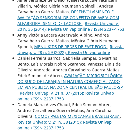
Aline Veroneze de Mello, Walleska Luctke Facincani
Villarin, Mônica Glória Neumann Spinelli, Andrea
Carvalheiro Guerra Matias,
DESENVOLVIMENTO E
AVALIAÇÃO SENSORIAL DE CONFEITO DE AVEIA COM
ALFARROBA ISENTO DE LACTOSE
,
Revista Univap: v.
20 n. 35 (2014): Revista Univap online / ISSN 2237-1753
Anny Victória Lacera Auerswald Albino, Andrea
Carvalheiro Guerra Matias, Mônica Glória Neumann
Spinelli,
MENU KIDS DE REDES DE FAST-FOOD
,
Revista
Univap: v. 28 n. 59 (2022): Revista Univap online
Daniel Ferreira Barros, Gabriella Sampaulo Martins
Bento, Laís Morais Nobre Scarance, Vanessa Diniz de
Oliveira Andrade, Andrea Carvalheiro Guerra Matias,
Edeli Simioni de Abreu,
AVALIAÇÃO MICROBIOLÓGICA
DO SUCO DE LARANJA IN NATURA COMERCIALIZADO
EM VIA PÚBLICA NA ZONA CENTRAL DE SÃO PAULO-SP
,
Revista Univap: v. 21 n. 37 (2015): Revista Univap
online / ISSN 2237-1753
Daniela Maria Alves Chaud, Edeli Simioni Abreu,
Andrea Carvalheiro Guerra Matias, Ana Carolina
Oliveira,
COMO? PALETAS MEXICANAS BRASILEIRAS?
,
Revista Univap: v. 21 n. 38 (2015): Revista Univap
online / ISSN 2237-1753