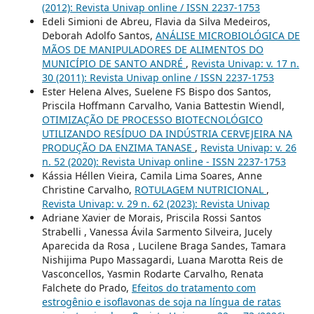
(2012): Revista Univap online / ISSN 2237-1753
Edeli Simioni de Abreu, Flavia da Silva Medeiros,
Deborah Adolfo Santos,
ANÁLISE MICROBIOLÓGICA DE
MÃOS DE MANIPULADORES DE ALIMENTOS DO
MUNICÍPIO DE SANTO ANDRÉ
,
Revista Univap: v. 17 n.
30 (2011): Revista Univap online / ISSN 2237-1753
Ester Helena Alves, Suelene FS Bispo dos Santos,
Priscila Hoffmann Carvalho, Vania Battestin Wiendl,
OTIMIZAÇÃO DE PROCESSO BIOTECNOLÓGICO
UTILIZANDO RESÍDUO DA INDÚSTRIA CERVEJEIRA NA
PRODUÇÃO DA ENZIMA TANASE
,
Revista Univap: v. 26
n. 52 (2020): Revista Univap online - ISSN 2237-1753
Kássia Héllen Vieira, Camila Lima Soares, Anne
Christine Carvalho,
ROTULAGEM NUTRICIONAL
,
Revista Univap: v. 29 n. 62 (2023): Revista Univap
Adriane Xavier de Morais, Priscila Rossi Santos
Strabelli , Vanessa Ávila Sarmento Silveira, Jucely
Aparecida da Rosa , Lucilene Braga Sandes, Tamara
Nishijima Pupo Massagardi, Luana Marotta Reis de
Vasconcellos, Yasmin Rodarte Carvalho, Renata
Falchete do Prado,
Efeitos do tratamento com
estrogênio e isoflavonas de soja na língua de ratas