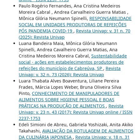
Paulo Rogério Fernandes, Ana Cristina Medeiros
Moreira Cabral , Andrea Carvalheiro Guerra Matias ,
Mônica Glória Neumann Spinelli,
RESPONSABILIDADE
SOCIAL EM UNIDADES PRODUTORAS DE REFEIÇÕES
PÓS PANDEMIA COVID-19
,
Revista Univap: v. 31 n. 70
(2025): Revista Univap
Luana Bandeira Maia, Mônica Glória Neumann
Spinelli, Andrea Cavalheiro Guerra Matias, Ana
Cristina Medeiros Moreira Cabral,
Sustentabilidade
social - ações em estabelecimentos produtores de
refeições do município de Cabreúva, SP
,
Revista
Univap: v. 32 n. 73 (2026): Revista Univap
Luara Thabata Alves Boaventura, Liliane Pereira
Frades, Márcia Lopes Weber, Bruna Oliveira Silva
Pinto,
CONHECIMENTO DE MANIPULADORES DE
ALIMENTOS SOBRE HIGIENE PESSOAL E BOAS
PRÁTICAS NA PRODUÇÃO DE ALIMENTOS
,
Revista
Univap: v. 23 n. 43 (2017): Revista Univap online / ISSN
2237-1753
Edeli Simioni de Abreu, Gabriela Yoshizaki, Anita Akiko
Takahashi,
AVALIAÇÃO DA ROTULAGEM DE ALIMENTOS
DA CULINÁRIA JAPONESA
,
Revista Univap: v. 18 n. 31