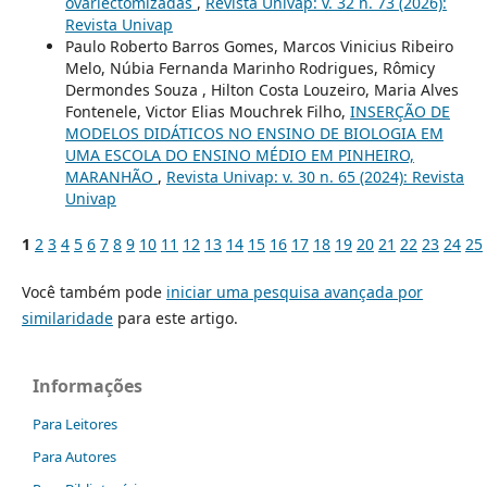
ovariectomizadas
,
Revista Univap: v. 32 n. 73 (2026):
Revista Univap
Paulo Roberto Barros Gomes, Marcos Vinicius Ribeiro
Melo, Núbia Fernanda Marinho Rodrigues, Rômicy
Dermondes Souza , Hilton Costa Louzeiro, Maria Alves
Fontenele, Victor Elias Mouchrek Filho,
INSERÇÃO DE
MODELOS DIDÁTICOS NO ENSINO DE BIOLOGIA EM
UMA ESCOLA DO ENSINO MÉDIO EM PINHEIRO,
MARANHÃO
,
Revista Univap: v. 30 n. 65 (2024): Revista
Univap
1
2
3
4
5
6
7
8
9
10
11
12
13
14
15
16
17
18
19
20
21
22
23
24
25
Você também pode
iniciar uma pesquisa avançada por
similaridade
para este artigo.
Informações
Para Leitores
Para Autores