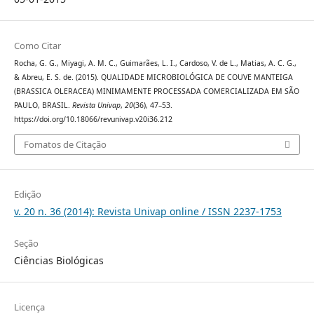
Como Citar
Rocha, G. G., Miyagi, A. M. C., Guimarães, L. I., Cardoso, V. de L., Matias, A. C. G.,
& Abreu, E. S. de. (2015). QUALIDADE MICROBIOLÓGICA DE COUVE MANTEIGA
(BRASSICA OLERACEA) MINIMAMENTE PROCESSADA COMERCIALIZADA EM SÃO
PAULO, BRASIL.
Revista Univap
,
20
(36), 47–53.
https://doi.org/10.18066/revunivap.v20i36.212
Fomatos de Citação
Edição
v. 20 n. 36 (2014): Revista Univap online / ISSN 2237-1753
Seção
Ciências Biológicas
Licença