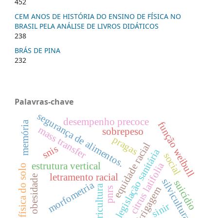
452
CEM ANOS DE HISTÓRIA DO ENSINO DE FÍSICA NO
BRASIL PELA ANÁLISE DE LIVROS DIDÁTICOS
238
BRÁS DE PINA
232
Palavras-chave
segurança de alimentos.
desempenho precoce
memória
função weibull
mass transfer
sobrepeso
pragas
equidade racial
snis
legislação sanitária
social
citrus latifolia
estrutura vertical
física do solo
letramento racial
obesidade
silvicultura
suicídio
morfometria
citricultura
krigagem
pnrs
sinir