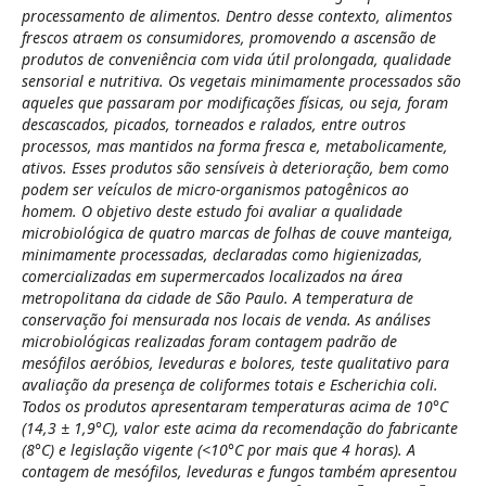
processamento de alimentos. Dentro desse contexto, alimentos
frescos atraem os consumidores, promovendo a ascensão de
produtos de conveniência com vida útil prolongada, qualidade
sensorial e nutritiva. Os vegetais minimamente processados são
aqueles que passaram por modificações físicas, ou seja, foram
descascados, picados, torneados e ralados, entre outros
processos, mas mantidos na forma fresca e, metabolicamente,
ativos. Esses produtos são sensíveis à deterioração, bem como
podem ser veículos de micro-organismos patogênicos ao
homem. O objetivo deste estudo foi avaliar a qualidade
microbiológica de quatro marcas de folhas de couve manteiga,
minimamente processadas, declaradas como higienizadas,
comercializadas em supermercados localizados na área
metropolitana da cidade de São Paulo. A temperatura de
conservação foi mensurada nos locais de venda. As análises
microbiológicas realizadas foram contagem padrão de
mesófilos aeróbios, leveduras e bolores, teste qualitativo para
avaliação da presença de coliformes totais e Escherichia coli.
Todos os produtos apresentaram temperaturas acima de 10°C
(14,3 ± 1,9°C), valor este acima da recomendação do fabricante
(8°C) e legislação vigente (<10°C por mais que 4 horas). A
contagem de mesófilos, leveduras e fungos também apresentou