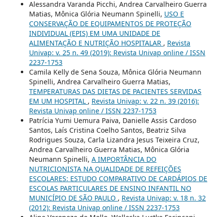
Alessandra Varanda Picchi, Andrea Carvalheiro Guerra
Matias, Mônica Glória Neumann Spinelli,
USO E
CONSERVAÇÃO DE EQUIPAMENTOS DE PROTEÇÃO
INDIVIDUAL (EPIS) EM UMA UNIDADE DE
ALIMENTAÇÃO E NUTRIÇÃO HOSPITALAR
,
Revista
Univap: v. 25 n. 49 (2019): Revista Univap online / ISSN
2237-1753
Camila Kelly de Sena Souza, Mônica Glória Neumann
Spinelli, Andrea Carvalheiro Guerra Matias,
TEMPERATURAS DAS DIETAS DE PACIENTES SERVIDAS
EM UM HOSPITAL
,
Revista Univap: v. 22 n. 39 (2016):
Revista Univap online / ISSN 2237-1753
Patrícia Yumi Uemura Paiva, Danielle Assis Cardoso
Santos, Laís Cristina Coelho Santos, Beatriz Silva
Rodrigues Souza, Carla Lizandra Jesus Teixeira Cruz,
Andrea Carvalheiro Guerra Matias, Mônica Glória
Neumann Spinelli,
A IMPORTÂNCIA DO
NUTRICIONISTA NA QUALIDADE DE REFEIÇÕES
ESCOLARES: ESTUDO COMPARATIVO DE CARDÁPIOS DE
ESCOLAS PARTICULARES DE ENSINO INFANTIL NO
MUNICÍPIO DE SÃO PAULO
,
Revista Univap: v. 18 n. 32
(2012): Revista Univap online / ISSN 2237-1753