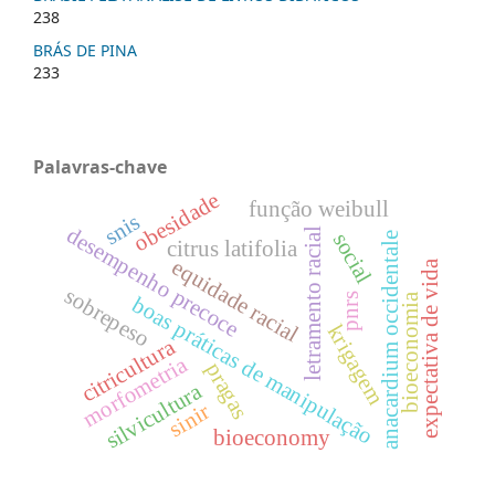
238
BRÁS DE PINA
233
Palavras-chave
obesidade
função weibull
snis
desempenho precoce
letramento racial
social
anacardium occidentale
citrus latifolia
equidade racial
expectativa de vida
sobrepeso
pnrs
bioeconomia
boas práticas de manipulação
krigagem
citricultura
morfometria
pragas
silvicultura
sinir
bioeconomy