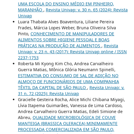
UMA ESCOLA DO ENSINO MÉDIO EM PINHEIRO,
MARANHÃO
,
Revista Univap: v. 30 n. 65 (2024): Revista
Univap
Luara Thabata Alves Boaventura, Liliane Pereira
Frades, Márcia Lopes Weber, Bruna Oliveira Silva
Pinto,
CONHECIMENTO DE MANIPULADORES DE
ALIMENTOS SOBRE HIGIENE PESSOAL E BOAS
PRÁTICAS NA PRODUÇÃO DE ALIMENTOS
,
Revista
Univap: v. 23 n. 43 (2017): Revista Univap online / ISSN
2237-1753
Roberta Mi Kyong Kim Cho, Andrea Carvalheiro
Guerra Matias, Mônica Glória Neumann Spinelli,
ESTIMATIVA DO CONSUMO DE SAL DE ADIÇÃO NO
ALMOÇO DE FUNCIONÁRIOS DE UMA COMPANHIA
TÊXTIL DA CAPITAL DE SÃO PAULO
,
Revista Univap: v.
31 n. 72 (2025): Revista Univap
Gracielle Gesteira Rocha, Alice Michi Chibana Miyagi,
Lívia Itapema Guimarães, Vanessa de Lima Cardoso,
Andrea Carvalheiro Guerra Matias, Edeli Simione de
Abreu,
QUALIDADE MICROBIOLÓGICA DE COUVE
MANTEIGA (BRASSICA OLERACEA) MINIMAMENTE
PROCESSADA COMERCIALIZADA EM SÃO PAULO,