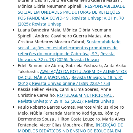
Moreira Cabral , Andrea Carvalheiro Guerra Matias ,
Mônica Glória Neumann Spinelli,
RESPONSABILIDADE
SOCIAL EM UNIDADES PRODUTORAS DE REFEIÇÕES
PÓS PANDEMIA COVID-19
,
Revista Univap: v. 31 n. 70
(2025): Revista Univap
Luana Bandeira Maia, Mônica Glória Neumann
Spinelli, Andrea Cavalheiro Guerra Matias, Ana
Cristina Medeiros Moreira Cabral,
Sustentabilidade
social - ações em estabelecimentos produtores de
refeições do município de Cabreúva, SP
,
Revista
Univap: v. 32 n. 73 (2026): Revista Univap
Edeli Simioni de Abreu, Gabriela Yoshizaki, Anita Akiko
Takahashi,
AVALIAÇÃO DA ROTULAGEM DE ALIMENTOS
DA CULINÁRIA JAPONESA
,
Revista Univap: v. 18 n. 31
(2012): Revista Univap online / ISSN 2237-1753
Kássia Héllen Vieira, Camila Lima Soares, Anne
Christine Carvalho,
ROTULAGEM NUTRICIONAL
,
Revista Univap: v. 29 n. 62 (2023): Revista Univap
Paulo Roberto Barros Gomes, Marcos Vinicius Ribeiro
Melo, Núbia Fernanda Marinho Rodrigues, Rômicy
Dermondes Souza , Hilton Costa Louzeiro, Maria Alves
Fontenele, Victor Elias Mouchrek Filho,
INSERÇÃO DE
MODELOS DIDÁTICOS NO ENSINO DE BIOLOGIA EM