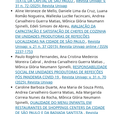
TÊXTIL DA CAPITAL DE SÃO PAULO
,
Revista Univap: v.
31 n. 72 (2025): Revista Univap
Aline Veroneze de Mello, Daniele Lima da Cruz, Luana
Romão Nogueira, Walleska Luctke Facincani, Andrea
Carvalheiro Guerra Matias, Mônica Glória Neumann
Spinelli, Edeli Simioni de Abreu,
AVALIAÇÃO DA
CAPACITAÇÃO E SATISFAÇÃO DE CHEFES DE COZINHA
EM UNIDADES PRODUTORAS DE REFEIÇÕES
LOCALIZADAS NA CIDADE DE SÃO PAULO
,
Revista
Univap: v. 21 n. 37 (2015): Revista Univap online / ISSN
2237-1753
Paulo Rogério Fernandes, Ana Cristina Medeiros
Moreira Cabral , Andrea Carvalheiro Guerra Matias ,
Mônica Glória Neumann Spinelli,
RESPONSABILIDADE
SOCIAL EM UNIDADES PRODUTORAS DE REFEIÇÕES
PÓS PANDEMIA COVID-19
,
Revista Univap: v. 31 n. 70
(2025): Revista Univap
Caroline Barboza Duarte, Ana Maria de Souza Pinto,
Andrea Carvalheiro Guerra Matias, Ada Margarida
Correia Nunes da Rocha, Mônica Glória Neumann
Spinelli,
QUALIDADE DO MENU INFANTIL EM
RESTAURANTES DE SHOPPINGS CENTERS DA CIDADE
DE SÃO PAULO E DA BAIXADA SANTISTA
,
Revista