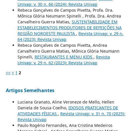
Univap: v. 30 n. 66 (2024): Revista Univap
Rebeca Gonçalves de Campos Pivetta, Profa. Dra.
Mônica Glória Neumann Spinelli , Profa. Dra. Andrea
Carvalheiro Guerra Matias,
SUSTENTABILIDADE EM
ESTABELECIMENTOS PRODUTORES DE REFEIÇÕES NA
REGIÃO NOROESTE PAULISTA
,
Revista Univap: v. 29 n.
64 (2023): Revista Univap
Rebeca Gonçalves de Campos Pivetta, Andrea
Carvalheiro Guerra Matias, Mônica Glória Neumann
Spinelli,
RESTAURANTES E MENU KIDS
,
Revista
Univap: v. 29 n. 62 (2023): Revista Univap
<<
<
1
2
Artigos Semelhantes
Luciana Granato, Aline Veroneze de Mello, Hellen
Daniela de Sousa Coelho,
IDOSOS PRATICANTES DE
ATIVIDADES FÍSICAS
,
Revista Univap: v. 31 n. 70 (2025):
Revista Univap
Paulo Rogério Fernandes, Ana Cristina Medeiros