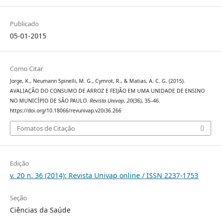
Publicado
05-01-2015
Como Citar
Jorge, K., Neumann Spinelli, M. G., Cymrot, R., & Matias, A. C. G. (2015).
AVALIAÇÃO DO CONSUMO DE ARROZ E FEIJÃO EM UMA UNIDADE DE ENSINO
NO MUNICÍPIO DE SÃO PAULO.
Revista Univap
,
20
(36), 35–46.
https://doi.org/10.18066/revunivap.v20i36.266
Fomatos de Citação
Edição
v. 20 n. 36 (2014): Revista Univap online / ISSN 2237-1753
Seção
Ciências da Saúde