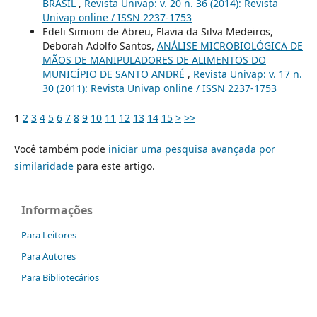
BRASIL
,
Revista Univap: v. 20 n. 36 (2014): Revista
Univap online / ISSN 2237-1753
Edeli Simioni de Abreu, Flavia da Silva Medeiros,
Deborah Adolfo Santos,
ANÁLISE MICROBIOLÓGICA DE
MÃOS DE MANIPULADORES DE ALIMENTOS DO
MUNICÍPIO DE SANTO ANDRÉ
,
Revista Univap: v. 17 n.
30 (2011): Revista Univap online / ISSN 2237-1753
1
2
3
4
5
6
7
8
9
10
11
12
13
14
15
>
>>
Você também pode
iniciar uma pesquisa avançada por
similaridade
para este artigo.
Informações
Para Leitores
Para Autores
Para Bibliotecários