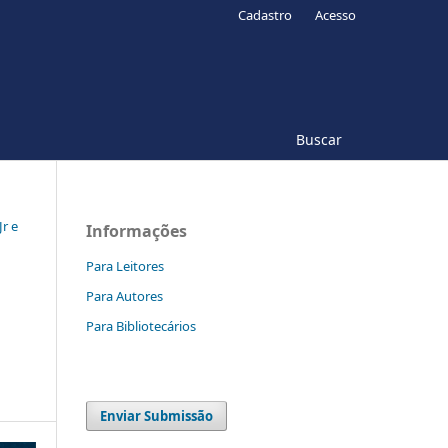
Cadastro
Acesso
Buscar
Jr e
Informações
Para Leitores
Para Autores
Para Bibliotecários
Enviar Submissão