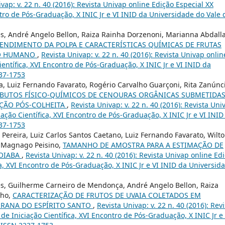
vap: v. 22 n. 40 (2016): Revista Univap online Edição Especial XX
ntro de Pós-Graduação, X INIC Jr e VI INID da Universidade do Vale 
es, André Angelo Bellon, Raiza Rainha Dorzenoni, Marianna Abdall
ENDIMENTO DA POLPA E CARACTERÍSTICAS QUÍMICAS DE FRUTAS
MO HUMANO
,
Revista Univap: v. 22 n. 40 (2016): Revista Univap onlin
ientífica, XVI Encontro de Pós-Graduação, X INIC Jr e VI INID da
237-1753
a, Luiz Fernando Favarato, Rogério Carvalho Guarçoni, Rita Zanúnc
IBUTOS FÍSICO-QUÍMICOS DE CENOURAS ORGÂNICAS SUBMETIDAS
ÇÃO PÓS-COLHEITA
,
Revista Univap: v. 22 n. 40 (2016): Revista Uni
iação Científica, XVI Encontro de Pós-Graduação, X INIC Jr e VI INID
237-1753
Pereira, Luiz Carlos Santos Caetano, Luiz Fernando Favarato, Wilt
a Magnago Peisino,
TAMANHO DE AMOSTRA PARA A ESTIMAÇÃO DE
GOIABA
,
Revista Univap: v. 22 n. 40 (2016): Revista Univap online Ed
ca, XVI Encontro de Pós-Graduação, X INIC Jr e VI INID da Universid
es, Guilherme Carneiro de Mendonça, André Angelo Bellon, Raiza
nho,
CARACTERIZAÇÃO DE FRUTOS DE UVAIA COLETADOS EM
RRANA DO ESPÍRITO SANTO
,
Revista Univap: v. 22 n. 40 (2016): Revi
de Iniciação Científica, XVI Encontro de Pós-Graduação, X INIC Jr e 