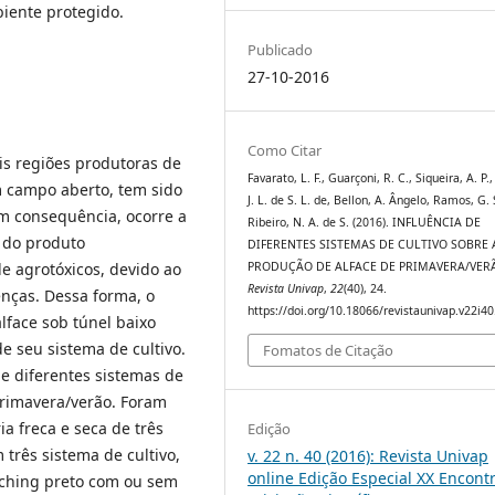
biente protegido.
Publicado
27-10-2016
Como Citar
ais regiões produtoras de
Favarato, L. F., Guarçoni, R. C., Siqueira, A. P.
em campo aberto, tem sido
J. L. de S. L. de, Bellon, A. Ângelo, Ramos, G. 
Em consequência, ocorre a
Ribeiro, N. A. de S. (2016). INFLUÊNCIA DE
 do produto
DIFERENTES SISTEMAS DE CULTIVO SOBRE 
e agrotóxicos, devido ao
PRODUÇÃO DE ALFACE DE PRIMAVERA/VER
Revista Univap
,
22
(40), 24.
enças. Dessa forma, o
https://doi.org/10.18066/revistaunivap.v22i4
lface sob túnel baixo
e seu sistema de cultivo.
Fomatos de Citação
de diferentes sistemas de
primavera/verão. Foram
ia freca e seca de três
Edição
 três sistema de cultivo,
v. 22 n. 40 (2016): Revista Univap
online Edição Especial XX Encont
lching preto com ou sem