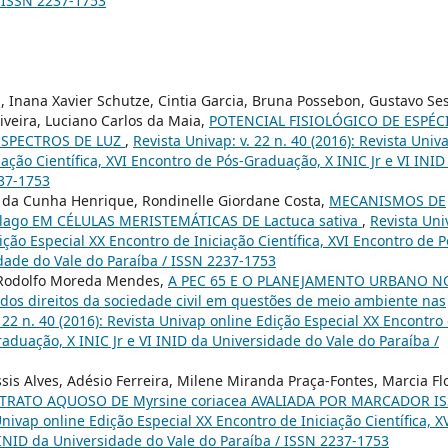
/ ISSN 2237-1753
n, Inana Xavier Schutze, Cintia Garcia, Bruna Possebon, Gustavo Se
iveira, Luciano Carlos da Maia,
POTENCIAL FISIOLÓGICO DE ESPÉC
ESPECTROS DE LUZ
,
Revista Univap: v. 22 n. 40 (2016): Revista Univ
iação Científica, XVI Encontro de Pós-Graduação, X INIC Jr e VI INID
237-1753
da Cunha Henrique, Rondinelle Giordane Costa,
MECANISMOS DE
ago EM CÉLULAS MERISTEMÁTICAS DE Lactuca sativa
,
Revista Uni
dição Especial XX Encontro de Iniciação Científica, XVI Encontro de P
idade do Vale do Paraíba / ISSN 2237-1753
o, Rodolfo Moreda Mendes,
A PEC 65 E O PLANEJAMENTO URBANO N
dos direitos da sociedade civil em questões de meio ambiente nas
. 22 n. 40 (2016): Revista Univap online Edição Especial XX Encontro
Graduação, X INIC Jr e VI INID da Universidade do Vale do Paraíba /
s Alves, Adésio Ferreira, Milene Miranda Praça-Fontes, Marcia Fl
TRATO AQUOSO DE Myrsine coriacea AVALIADA POR MARCADOR I
 Univap online Edição Especial XX Encontro de Iniciação Científica, X
 INID da Universidade do Vale do Paraíba / ISSN 2237-1753