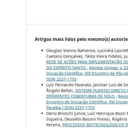
Artigos mais lidos pelo mesmo(s) autor(e
Douglas Vianna Bahiense, Lucinéia Laurett
Caetano Gonçalves, Tálita Vieira Fideles, 
REDE DE AÇÕES PARA IMPLEMENTAÇÃO DO
DO ESPÍRITO SANTO
,
Revista Univap: v. 2
Iniciação Científica, XVI Encontro de Pós-
ISSN 2237-1753
Luiz Fernando Favarato, Jacimar Luis de 
Ângelo Bellon,
SISTEMA PLANTIO DIRETO
DIFERENTES COBERTURAS DE SOLO
,
Revis
Encontro de Iniciação Científica, XVI Enco
Paraíba / ISSN 2237-1753
Derio Brioschi Junior, Luiz Henrique Bozz
Siqueira, Deusélio Bassini Fioresi, Rogér
Pereira,
PROCESSOS BIOTECNOLÓGICOS P