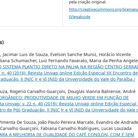
pela criação original.
http://creativecommons.org/licenses
0/legalcode
s)
, Jacimar Luis de Souza, Evelson Sanche Muniz, Horácio Vicente
Juliana Schumacher, Luiz Fernando Favarato, Maria da Penha Angelet
 SISTEMA PLANTIO DIRETO NA PALHA NA REGIÃO CENTRO-SERRA
2 n. 40 (2016): Revista Univap online Edição Especial XX Encontro de
Graduação, X INIC Jr e VI INID da Universidade do Vale do Paraíba /
Souza, Rogerio Carvalho Guarçoni, Douglas Vianna Bahiense, André
 ORGÂNICO: PRODUTIVIDADE DE MILHO-VERDE EM FUNÇÃO DE
ta Univap: v. 22 n. 40 (2016): Revista Univap online Edição Especial
ntro de Pós-Graduação, X INIC Jr e VI INID da Universidade do Vale 
i Pimenta De Souza, João Paulo Pereira Marcate, Evandro de Andrad
io Carvalho Guarçoni, Fabiana Carvalho Rodrigues, Lucas Louzada
ARA A MELHORIA DE QUALIDADE DO CAFÉ CONILON, COM E SEM