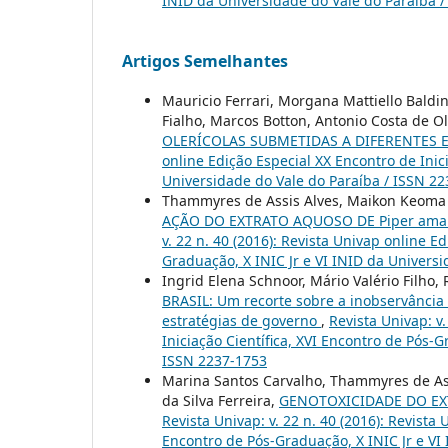
INID da Universidade do Vale do Paraíba 
Artigos Semelhantes
Mauricio Ferrari, Morgana Mattiello Baldi
Fialho, Marcos Botton, Antonio Costa de Ol
OLERÍCOLAS SUBMETIDAS A DIFERENTES 
online Edição Especial XX Encontro de Inic
Universidade do Vale do Paraíba / ISSN 2
Thammyres de Assis Alves, Maikon Keoma 
AÇÃO DO EXTRATO AQUOSO DE Piper amal
v. 22 n. 40 (2016): Revista Univap online E
Graduação, X INIC Jr e VI INID da Univers
Ingrid Elena Schnoor, Mário Valério Filh
BRASIL: Um recorte sobre a inobservância 
estratégias de governo
,
Revista Univap: v
Iniciação Científica, XVI Encontro de Pós-
ISSN 2237-1753
Marina Santos Carvalho, Thammyres de Assi
da Silva Ferreira,
GENOTOXICIDADE DO EX
Revista Univap: v. 22 n. 40 (2016): Revista
Encontro de Pós-Graduação, X INIC Jr e VI