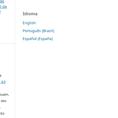
 de
D da
/
Idioma
English
Português (Brasil)
Español (España)
a
 4.0
ibuam,
 seu
,
ito