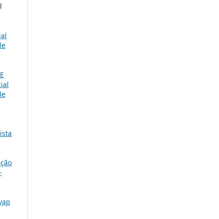
l
ial
le
E
ial
le
ista
ação
-
ivap