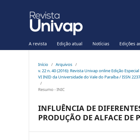
A revista
Edição atual
Notícias
Edições a
Início
/
Arquivos
/
v. 22 n. 40 (2016): Revista Univap online Edição Especia
VI INID da Universidade do Vale do Paraíba / ISSN 223
/
Resumo - INIC
INFLUÊNCIA DE DIFERENTE
PRODUÇÃO DE ALFACE DE 