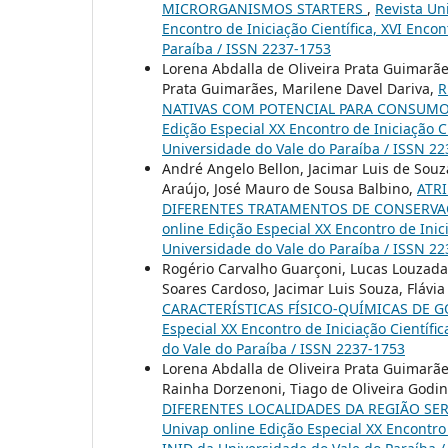
MICRORGANISMOS STARTERS
,
Revista Uni
Encontro de Iniciação Científica, XVI Enco
Paraíba / ISSN 2237-1753
Lorena Abdalla de Oliveira Prata Guimarã
Prata Guimarães, Marilene Davel Dariva,
R
NATIVAS COM POTENCIAL PARA CONSU
Edição Especial XX Encontro de Iniciação C
Universidade do Vale do Paraíba / ISSN 2
André Angelo Bellon, Jacimar Luis de Souz
Araújo, José Mauro de Sousa Balbino,
ATR
DIFERENTES TRATAMENTOS DE CONSERVA
online Edição Especial XX Encontro de Inic
Universidade do Vale do Paraíba / ISSN 2
Rogério Carvalho Guarçoni, Lucas Louzada 
Soares Cardoso, Jacimar Luis Souza, Flávi
CARACTERÍSTICAS FÍSICO-QUÍMICAS DE 
Especial XX Encontro de Iniciação Científi
do Vale do Paraíba / ISSN 2237-1753
Lorena Abdalla de Oliveira Prata Guimarã
Rainha Dorzenoni, Tiago de Oliveira Godi
DIFERENTES LOCALIDADES DA REGIÃO SE
Univap online Edição Especial XX Encontro 