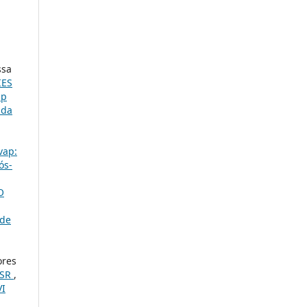
ssa
IES
ap
 da
vap:
ós-
O
 de
ores
SSR
,
VI