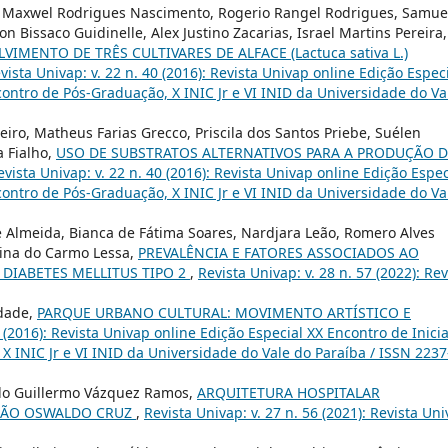
ci, Maxwel Rodrigues Nascimento, Rogerio Rangel Rodrigues, Samue
on Bissaco Guidinelle, Alex Justino Zacarias, Israel Martins Pereira,
MENTO DE TRÊS CULTIVARES DE ALFACE (Lactuca sativa L.)
vista Univap: v. 22 n. 40 (2016): Revista Univap online Edição Espec
ncontro de Pós-Graduação, X INIC Jr e VI INID da Universidade do Va
ro, Matheus Farias Grecco, Priscila dos Santos Priebe, Suélen
a Fialho,
USO DE SUBSTRATOS ALTERNATIVOS PARA A PRODUÇÃO D
evista Univap: v. 22 n. 40 (2016): Revista Univap online Edição Espec
ncontro de Pós-Graduação, X INIC Jr e VI INID da Universidade do Va
de Almeida, Bianca de Fátima Soares, Nardjara Leão, Romero Alves
lina do Carmo Lessa,
PREVALÊNCIA E FATORES ASSOCIADOS AO
DIABETES MELLITUS TIPO 2
,
Revista Univap: v. 28 n. 57 (2022): Rev
ndade,
PARQUE URBANO CULTURAL: MOVIMENTO ARTÍSTICO E
0 (2016): Revista Univap online Edição Especial XX Encontro de Inici
 X INIC Jr e VI INID da Universidade do Vale do Paraíba / ISSN 2237
do Guillermo Vázquez Ramos,
ARQUITETURA HOSPITALAR
EMÃO OSWALDO CRUZ
,
Revista Univap: v. 27 n. 56 (2021): Revista Un