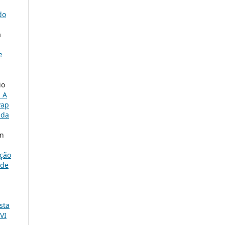
do
a
e
io
 A
vap
 da
on
ição
ade
sta
VI