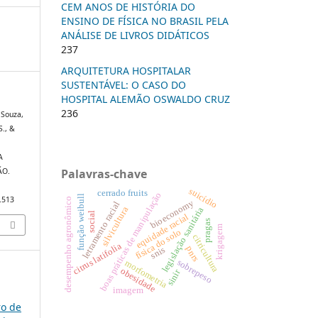
CEM ANOS DE HISTÓRIA DO
ENSINO DE FÍSICA NO BRASIL PELA
ANÁLISE DE LIVROS DIDÁTICOS
237
ARQUITETURA HOSPITALAR
SUSTENTÁVEL: O CASO DO
HOSPITAL ALEMÃO OSWALDO CRUZ
236
, Souza,
S., &
A
Palavras-chave
ÃO.
suicídio
cerrado fruits
boas práticas de manipulação
função weibull
0.513
desempenho agronômico
bioeconomy
letramento racial
silvicultura
legislação sanitária
social
equidade racial
pragas
krigagem
física do solo
citricultura
citrus latifolia
pnrs
snis
sobrepeso
morfometria
obesidade
sinir
imagem
ro de