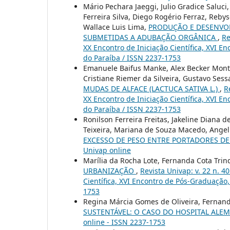
Mário Pechara Jaeggi, Julio Gradice Salu
Ferreira Silva, Diego Rogério Ferraz, Rebys
Wallace Luis Lima,
PRODUÇÃO E DESENVOLVI
SUBMETIDAS A ADUBAÇÃO ORGÂNICA
,
Re
XX Encontro de Iniciação Científica, XVI E
do Paraíba / ISSN 2237-1753
Emanuele Baifus Manke, Alex Becker Montei
Cristiane Riemer da Silveira, Gustavo Sess
MUDAS DE ALFACE (LACTUCA SATIVA L.)
,
R
XX Encontro de Iniciação Científica, XVI E
do Paraíba / ISSN 2237-1753
Ronilson Ferreira Freitas, Jakeline Diana 
Teixeira, Mariana de Souza Macedo, Ange
EXCESSO DE PESO ENTRE PORTADORES DE 
Univap online
Marília da Rocha Lote, Fernanda Cota Tri
URBANIZAÇÃO
,
Revista Univap: v. 22 n. 4
Científica, XVI Encontro de Pós-Graduação,
1753
Regina Márcia Gomes de Oliveira, Fernan
SUSTENTÁVEL: O CASO DO HOSPITAL AL
online - ISSN 2237-1753