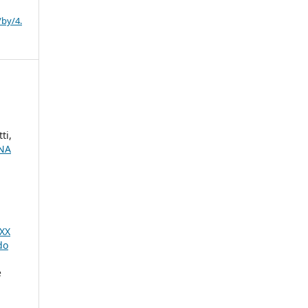
/by/4.
ti,
NA
 XX
do
e