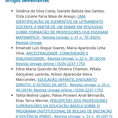
Artigos Semelhantes
Silvânia da Silva Costa, Ivanete Batista dos Santos,
Yzila Liziane Faria Maia de Araujo,
UMA
IDENTIFICAÇÃO DE ELEMENTOS DE LETRAMENTO
DOCENTE A PARTIR DE UM EXAME EM PESQUISAS
SOBRE FORMAÇÃO DE PROFESSORES QUE ENSINAM
MATEMÁTICA
,
Revista Univap: v. 31 n. 70 (2025):
Revista Univap
Emanoel Luís Roque Soares, Maria Aparecida Lima
Silva,
ANCESTRALIDADE, COMUNIDADE E
DIALOGICIDADE
,
Revista Univap: v. 22 n. 39 (2016):
Revista Univap online / ISSN 2237-1753
Edna Maria Querido de Oliveira Chamon, Pétala
Gonçalves Lacerda, Nilsen Aparecida Vieira
Marcondes,
EDUCAÇÃO INFANTIL ENQUANTO
DIREITO: O ESTADO DA ARTE
,
Revista Univap: v. 25 n.
49 (2019): Revista Univap online / ISSN 2237-1753
Talita Molina Lopes, Flávia Pirovani Arial Bernardo,
Elias Terra Werner,
PERCEPÇÕES DOS PROFESSORES
SUPERVISORES DA EDUCAÇÃO BÁSICA SOBRE O
PROGRAMA INSTITUCIONAL DE BOLSAS DE INICIAÇÃO
A DOCÊNCIA (PIBID)
,
Revista Univap: v. 23 n. 43 (2017):