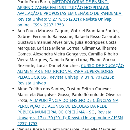
Paulo Roxo Barja,
METODOLOGIAS DE ENSINO-
APRENDIZAGEM EM INSTITUIÇÃO HOSPITALAR:
AVALIAÇÃO E PROPOSTAS EM CENÁRIO DE PANDEMIA
,
Revista Univap: v. 27 n. 55 (2021): Revista Univap
online - ISSN 2237-1753
Ana Paula Marassi Cagnin, Gabriel Brandani Santos,
Gabriel Fernando Balassone, Rafaela Risso Casaroto,
Gustavo Emanuel Alves Silva, Julia Rodrigues Costa
Marques, Larissa Milena Correa, Gilmar Guilherme
Gomes, Alexandra Vieira Gonçalves, Camilla Ribeiro
Vieira Marques, Daniela Braga Lima, Eliane Garcia
Rezende, Lucas Daniel Sanches,
CURSO DE EDUCAÇÃO
ALIMENTAR E NUTRICIONAL PARA SUPERVISORES
PEDAGÓGICOS
,
Revista Univap: v. 31 n. 70 (2025):
Revista Univap
Aline Coêlho dos Santos, Cristini Feltrin Canever,
Maristela Gonçalves Giassi, Paulo Rômulo de Oliveira
Frota,
A IMPORTÂNCIA DO ENSINO DE CIÊNCIAS NA
PERCEPÇÃO DE ALUNOS DE ESCOLAS DA REDE
PÚBLICA MUNICIPAL DE CRICIÚMA – SC
,
Revista
Univap: v. 17 n. 30 (2011): Revista Univap online / ISSN
2237-1753
Vanusa Rosa Falqueto Fracarole, Danielle Marques