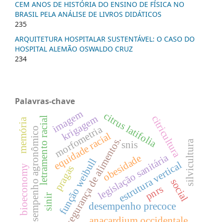
CEM ANOS DE HISTÓRIA DO ENSINO DE FÍSICA NO
BRASIL PELA ANÁLISE DE LIVROS DIDÁTICOS
235
ARQUITETURA HOSPITALAR SUSTENTÁVEL: O CASO DO
HOSPITAL ALEMÃO OSWALDO CRUZ
234
Palavras-chave
imagem
citrus latifolia
krigagem
citricultura
letramento racial
memória
morfometria
desempenho agronômico
equidade racial
segurança de alimentos.
silvicultura
snis
legislação sanitária
obesidade
função weibull
estrutura vertical
bioeconomy
pragas
social
pnrs
sinir
desempenho precoce
anacardium occidentale