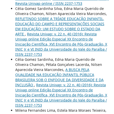
Revista Univap online / ISSN 2237-1753
Célia Gomez Sardinha Silva, Edna Maria Querido de
Oliveira Chamon, Nilsen Aparecida Vieira Marcondes,
REFLETINDO SOBRE A TRÍADE EDUCAÇÃO INFANTIL,
EDUCAÇÃO DO CAMPO E REPRESENTAÇÕES SOCIAIS
EM EDUCAÇÃO: UM ESTUDO SOBRE O ESTADO DA
ARTE
,
Revista Univap: v. 22 n. 40 (2016): Revista
Univap online Edição Especial XX Encontro de
Iniciação Científica, XVI Encontro de Pós-Graduação, X
INIC Jr e VI INID da Universidade do Vale do Paraíba /
ISSN 2237-1753
Célia Gomez Sardinha, Edna Maria Querido de
Oliveira Chamon, Pétala Gonçalves Lacerda, Nilsen
Aparecida Vieira Marcondes,
A BUSCA PELA
QUALIDADE NA EDUCAÇÃO INFANTIL PÚBLICA
BRASILEIRA SOB O ENFOQUE DA DIVERSIDADE E DA
INCLUSÃO
,
Revista Univap: v. 22 n. 40 (2016): Revista
Univap online Edição Especial XX Encontro de
Iniciação Científica, XVI Encontro de Pós-Graduação, X
INIC Jr e VI INID da Universidade do Vale do Paraíba /
ISSN 2237-1753
Milena Fernandes Lima, Estela Mara Moraes Teixeira,