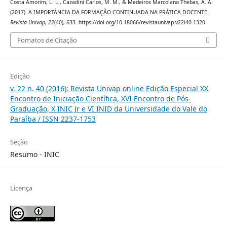
Costa Amorim, L. L., Cazadini Carlos, M. M., & Medeiros Marcolano Thebas, A. A.
(2017). A IMPORTÂNCIA DA FORMAÇÃO CONTINUADA NA PRÁTICA DOCENTE.
Revista Univap
,
22
(40), 633. https://doi.org/10.18066/revistaunivap.v22i40.1320
Fomatos de Citação
Edição
v. 22 n. 40 (2016): Revista Univap online Edição Especial XX
Encontro de Iniciação Científica, XVI Encontro de Pós-
Graduação, X INIC Jr e VI INID da Universidade do Vale do
Paraíba / ISSN 2237-1753
Seção
Resumo - INIC
Licença