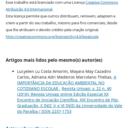
Esse trabalho está licenciado com uma Licença
Creative Commons
Atribuição 4.0 Internacional
.
Esta licença permite que outros distribuam, remixem, adaptem e
criem a partir do seu trabalho, mesmo para fins comerciais, desde
que lhe atribuam o devido crédito pela criação original.
http://creativecommons.org/licenses/by/4.0/legalcode
Artigos mais lidos pelo mesmo(s) autor(es)
Lucyelen Lu Costa Amorim, Mayara May Cazadini
Carlos, Adriana Adri Medeiros Marcolano Thebas,
A
IMPORTÂNCIA DA EDUCAÇÃO AMBIENTAL NO
COTIDIANO ESCOLAR
,
Revista Univap: v. 22 n. 40
(2016): Revista Univap online Edição Especial XX
Encontro de Iniciação Científica, XVI Encontro de Pós-
Graduação, X INIC Jr e VI INID da Universidade do Vale
do Paraíba / ISSN 2237-1753