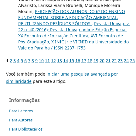
Alvaristo, Larissa Viana Brunelli, Monique Moreira
Moulin,
PERCEPÇÃO DOS ALUNOS DO 6º DO ENSINO
FUNDAMENTAL SOBRE A EDUCAÇÃO AMBIENTAL:
REUTILIZANDO RESÍDUOS SÓLIDOS
,
Revista Univap: v.
22 n. 40 (2016): Revista Univap online Edição Especial
XX Encontro de Iniciação Científica, XVI Encontro de
Pós-Graduação, X INIC Jr e VI INID da Universidade do
Vale do Paraíba / ISSN 2237-1753
1
2
3
4
5
6
7
8
9
10
11
12
13
14
15
16
17
18
19
20
21
22
23
24
25
Você também pode
iniciar uma pesquisa avançada por
similaridade
para este artigo.
Informações
Para Leitores
Para Autores
Para Bibliotecários