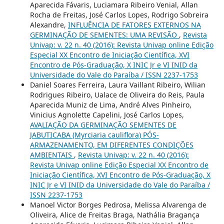
Aparecida Fávaris, Luciamara Ribeiro Venial, Allan
Rocha de Freitas, José Carlos Lopes, Rodrigo Sobreira
Alexandre,
INFLUÊNCIA DE FATORES EXTERNOS NA
GERMINAÇÃO DE SEMENTES: UMA REVISÃO
,
Revista
Univap: v. 22 n. 40 (2016): Revista Univap online Edição
Especial XX Encontro de Iniciação Científica, XVI
Encontro de Pós-Graduação, X INIC Jr e VI INID da
Universidade do Vale do Paraíba / ISSN 2237-1753
Daniel Soares Ferreira, Laura Vaillant Ribeiro, Wilian
Rodrigues Ribeiro, Ualace de Oliveira do Reis, Paula
Aparecida Muniz de Lima, André Alves Pinheiro,
Vinicius Agnolette Capelini, José Carlos Lopes,
AVALIAÇÃO DA GERMINAÇÃO SEMENTES DE
JABUTICABA (Myrciaria cauliflora) PÓS-
ARMAZENAMENTO, EM DIFERENTES CONDIÇÕES
AMBIENTAIS
,
Revista Univap: v. 22 n. 40 (2016):
Revista Univap online Edição Especial XX Encontro de
Iniciação Científica, XVI Encontro de Pós-Graduação, X
INIC Jr e VI INID da Universidade do Vale do Paraíba /
ISSN 2237-1753
Manoel Victor Borges Pedrosa, Melissa Alvarenga de
Oliveira, Alice de Freitas Braga, Nathália Bragança