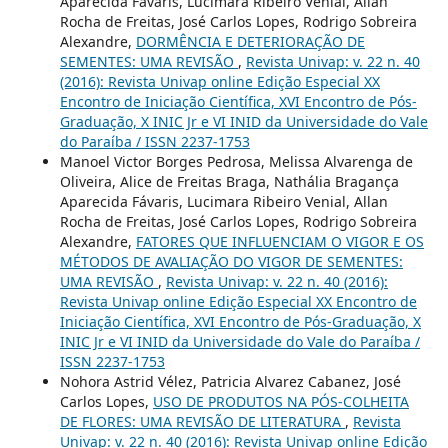
Aparecida Fávaris, Lucimara Ribeiro Venial, Allan
Rocha de Freitas, José Carlos Lopes, Rodrigo Sobreira
Alexandre,
DORMÊNCIA E DETERIORAÇÃO DE
SEMENTES: UMA REVISÃO
,
Revista Univap: v. 22 n. 40
(2016): Revista Univap online Edição Especial XX
Encontro de Iniciação Científica, XVI Encontro de Pós-
Graduação, X INIC Jr e VI INID da Universidade do Vale
do Paraíba / ISSN 2237-1753
Manoel Victor Borges Pedrosa, Melissa Alvarenga de
Oliveira, Alice de Freitas Braga, Nathália Bragança
Aparecida Fávaris, Lucimara Ribeiro Venial, Allan
Rocha de Freitas, José Carlos Lopes, Rodrigo Sobreira
Alexandre,
FATORES QUE INFLUENCIAM O VIGOR E OS
MÉTODOS DE AVALIAÇÃO DO VIGOR DE SEMENTES:
UMA REVISÃO
,
Revista Univap: v. 22 n. 40 (2016):
Revista Univap online Edição Especial XX Encontro de
Iniciação Científica, XVI Encontro de Pós-Graduação, X
INIC Jr e VI INID da Universidade do Vale do Paraíba /
ISSN 2237-1753
Nohora Astrid Vélez, Patricia Alvarez Cabanez, José
Carlos Lopes,
USO DE PRODUTOS NA PÓS-COLHEITA
DE FLORES: UMA REVISÃO DE LITERATURA
,
Revista
Univap: v. 22 n. 40 (2016): Revista Univap online Edição