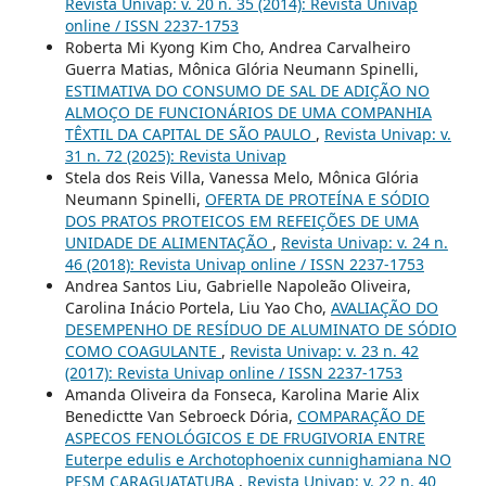
Revista Univap: v. 20 n. 35 (2014): Revista Univap
online / ISSN 2237-1753
Roberta Mi Kyong Kim Cho, Andrea Carvalheiro
Guerra Matias, Mônica Glória Neumann Spinelli,
ESTIMATIVA DO CONSUMO DE SAL DE ADIÇÃO NO
ALMOÇO DE FUNCIONÁRIOS DE UMA COMPANHIA
TÊXTIL DA CAPITAL DE SÃO PAULO
,
Revista Univap: v.
31 n. 72 (2025): Revista Univap
Stela dos Reis Villa, Vanessa Melo, Mônica Glória
Neumann Spinelli,
OFERTA DE PROTEÍNA E SÓDIO
DOS PRATOS PROTEICOS EM REFEIÇÕES DE UMA
UNIDADE DE ALIMENTAÇÃO
,
Revista Univap: v. 24 n.
46 (2018): Revista Univap online / ISSN 2237-1753
Andrea Santos Liu, Gabrielle Napoleão Oliveira,
Carolina Inácio Portela, Liu Yao Cho,
AVALIAÇÃO DO
DESEMPENHO DE RESÍDUO DE ALUMINATO DE SÓDIO
COMO COAGULANTE
,
Revista Univap: v. 23 n. 42
(2017): Revista Univap online / ISSN 2237-1753
Amanda Oliveira da Fonseca, Karolina Marie Alix
Benedictte Van Sebroeck Dória,
COMPARAÇÃO DE
ASPECOS FENOLÓGICOS E DE FRUGIVORIA ENTRE
Euterpe edulis e Archotophoenix cunnighamiana NO
PESM CARAGUATATUBA
,
Revista Univap: v. 22 n. 40