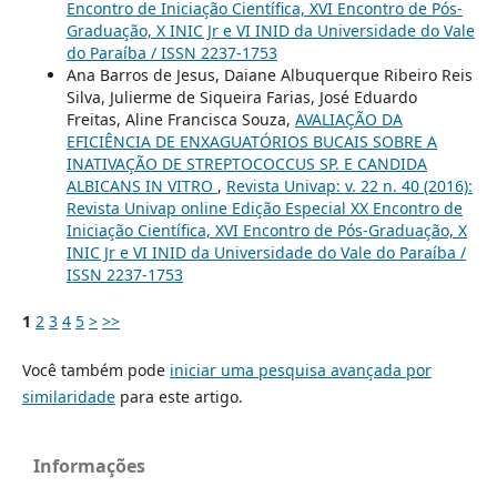
Encontro de Iniciação Científica, XVI Encontro de Pós-
Graduação, X INIC Jr e VI INID da Universidade do Vale
do Paraíba / ISSN 2237-1753
Ana Barros de Jesus, Daiane Albuquerque Ribeiro Reis
Silva, Julierme de Siqueira Farias, José Eduardo
Freitas, Aline Francisca Souza,
AVALIAÇÃO DA
EFICIÊNCIA DE ENXAGUATÓRIOS BUCAIS SOBRE A
INATIVAÇÃO DE STREPTOCOCCUS SP. E CANDIDA
ALBICANS IN VITRO
,
Revista Univap: v. 22 n. 40 (2016):
Revista Univap online Edição Especial XX Encontro de
Iniciação Científica, XVI Encontro de Pós-Graduação, X
INIC Jr e VI INID da Universidade do Vale do Paraíba /
ISSN 2237-1753
1
2
3
4
5
>
>>
Você também pode
iniciar uma pesquisa avançada por
similaridade
para este artigo.
Informações