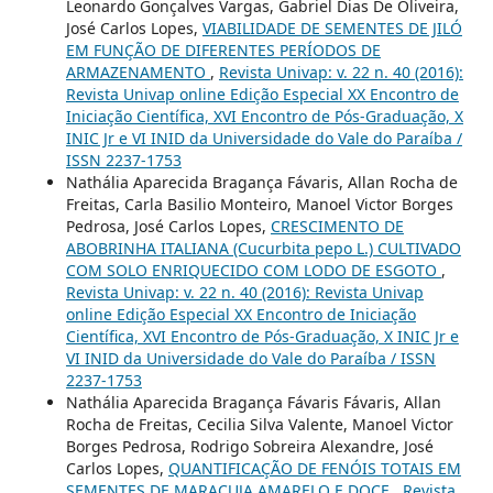
Leonardo Gonçalves Vargas, Gabriel Dias De Oliveira,
José Carlos Lopes,
VIABILIDADE DE SEMENTES DE JILÓ
EM FUNÇÃO DE DIFERENTES PERÍODOS DE
ARMAZENAMENTO
,
Revista Univap: v. 22 n. 40 (2016):
Revista Univap online Edição Especial XX Encontro de
Iniciação Científica, XVI Encontro de Pós-Graduação, X
INIC Jr e VI INID da Universidade do Vale do Paraíba /
ISSN 2237-1753
Nathália Aparecida Bragança Fávaris, Allan Rocha de
Freitas, Carla Basilio Monteiro, Manoel Victor Borges
Pedrosa, José Carlos Lopes,
CRESCIMENTO DE
ABOBRINHA ITALIANA (Cucurbita pepo L.) CULTIVADO
COM SOLO ENRIQUECIDO COM LODO DE ESGOTO
,
Revista Univap: v. 22 n. 40 (2016): Revista Univap
online Edição Especial XX Encontro de Iniciação
Científica, XVI Encontro de Pós-Graduação, X INIC Jr e
VI INID da Universidade do Vale do Paraíba / ISSN
2237-1753
Nathália Aparecida Bragança Fávaris Fávaris, Allan
Rocha de Freitas, Cecilia Silva Valente, Manoel Victor
Borges Pedrosa, Rodrigo Sobreira Alexandre, José
Carlos Lopes,
QUANTIFICAÇÃO DE FENÓIS TOTAIS EM
SEMENTES DE MARACUJA AMARELO E DOCE
,
Revista