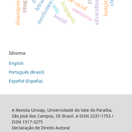
imagem
morfometria
silvicultura
krigagem
snis
memória
social
Idioma
English
Português (Brasil)
Español (España)
A Revista Univap, Universidade do Vale do Paraíba,
São José dos Campos, SP, Brasil. e-ISSN 2237-1753 /
ISSN 1517-3275
Declaração de Direito Autoral