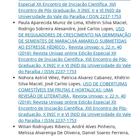
Especial XX Encontro de Iniciação Científica, XVI
Encontro de Pós-Graduação, X INIC Jr e VI INID da
Universidade do Vale do Paraíba / ISSN 2237-1753
Paula Aparecida Muniz de Lima, Khétrin Silva Maciel,
Rodrigo Sobreira Alexandre, José Carlos Lopes,
USO
DE REGULADORES DE CRESCIMENTO NA GERMINAÇÃO
DE SEMENTES DE MARACUJÁ AMARELO SUBMETIDAS
AO ESTRESSE HÍDRICO
,
Revista Univap: v. 22 n. 40
(2016): Revista Univap online Edição Especial XX
Encontro de Iniciação Científica, XVI Encontro de Pós-
Graduação, X INIC Jr e VI INID da Universidade do Vale
do Paraíba / ISSN 2237-1753
Nohora Astrid Vélez, Patricia Alvarez Cabanez, Khétrin
Silva Maciel, José Carlos Lopes,
USO DE COBERTURAS
COMESTÍVEIS EM FRUTAS E HORTALIÇAS: UMA
REVISÃO DE LITERATURA
,
Revista Univap: v. 22 n. 40
(2016): Revista Univap online Edição Especial XX
Encontro de Iniciação Científica, XVI Encontro de Pós-
Graduação, X INIC Jr e VI INID da Universidade do Vale
do Paraíba / ISSN 2237-1753
Wilian Rodrigues Ribeiro, André Alves Pinheiro,
Melissa Alvarenga De Oliveira, Daniel Soares Ferreira,