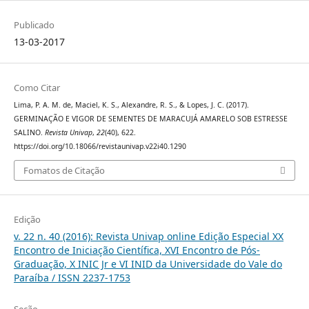
Publicado
13-03-2017
Como Citar
Lima, P. A. M. de, Maciel, K. S., Alexandre, R. S., & Lopes, J. C. (2017).
GERMINAÇÃO E VIGOR DE SEMENTES DE MARACUJÁ AMARELO SOB ESTRESSE
SALINO.
Revista Univap
,
22
(40), 622.
https://doi.org/10.18066/revistaunivap.v22i40.1290
Fomatos de Citação
Edição
v. 22 n. 40 (2016): Revista Univap online Edição Especial XX
Encontro de Iniciação Científica, XVI Encontro de Pós-
Graduação, X INIC Jr e VI INID da Universidade do Vale do
Paraíba / ISSN 2237-1753