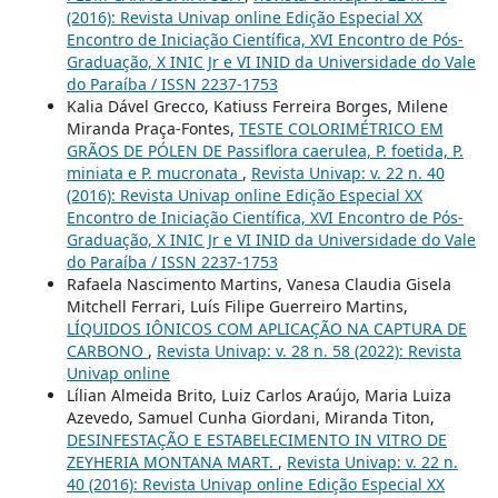
(2016): Revista Univap online Edição Especial XX
Encontro de Iniciação Científica, XVI Encontro de Pós-
Graduação, X INIC Jr e VI INID da Universidade do Vale
do Paraíba / ISSN 2237-1753
Kalia Dável Grecco, Katiuss Ferreira Borges, Milene
Miranda Praça-Fontes,
TESTE COLORIMÉTRICO EM
GRÃOS DE PÓLEN DE Passiflora caerulea, P. foetida, P.
miniata e P. mucronata
,
Revista Univap: v. 22 n. 40
(2016): Revista Univap online Edição Especial XX
Encontro de Iniciação Científica, XVI Encontro de Pós-
Graduação, X INIC Jr e VI INID da Universidade do Vale
do Paraíba / ISSN 2237-1753
Rafaela Nascimento Martins, Vanesa Claudia Gisela
Mitchell Ferrari, Luís Filipe Guerreiro Martins,
LÍQUIDOS IÔNICOS COM APLICAÇÃO NA CAPTURA DE
CARBONO
,
Revista Univap: v. 28 n. 58 (2022): Revista
Univap online
Lílian Almeida Brito, Luiz Carlos Araújo, Maria Luiza
Azevedo, Samuel Cunha Giordani, Miranda Titon,
DESINFESTAÇÃO E ESTABELECIMENTO IN VITRO DE
ZEYHERIA MONTANA MART.
,
Revista Univap: v. 22 n.
40 (2016): Revista Univap online Edição Especial XX