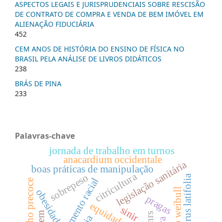
ASPECTOS LEGAIS E JURISPRUDENCIAIS SOBRE RESCISÃO
DE CONTRATO DE COMPRA E VENDA DE BEM IMÓVEL EM
ALIENAÇÃO FIDUCIÁRIA
452
CEM ANOS DE HISTÓRIA DO ENSINO DE FÍSICA NO
BRASIL PELA ANÁLISE DE LIVROS DIDÁTICOS
238
BRÁS DE PINA
233
Palavras-chave
jornada de trabalho em turnos
anacardium occidentale
legislação sanitária
boas práticas de manipulação
citricultura
sobrepeso
citrus latifolia
letramento racial
desempenho precoce
função weibull
obesidade
pragas
equidade racial
sinir
pnrs