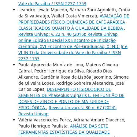
Vale do Paraíba / ISSN 2237-1753
Leandro Levate Macedo, Bárbara Zani Agnoletti, Cintia
da Silva Araújo, Wallaf Costa Vimercati,
AVALIAÇÃO DE
PROPRIEDADES FÍSICO-QUÍMICAS DE CAFÉ ARÁBICA
CLASSIFICADOS QUANTO À QUALIDADE DA BEBIDA
,
Revista Univap: v. 22 n. 40 (2016): Revista Univap
online Edição Especial XX Encontro de Iniciação
Científica, XVI Encontro de Pós-Graduação, X INIC Jr e
VI INID da Universidade do Vale do Paraíba / ISSN
2237-1753
Paula Aparecida Muniz de Lima, Mateus Oliveira
Cabral, Pedro Henrique da Silva, Ricardo Dias
Alixandre, Gardênia Rosa de Lisbôa Jacomino, Simone
de Oliveira Lopes, Rodrigo Sobreira Alexandre, José
Carlos Lopes,
DESEMPENHO FISIOLÓGICO DE
SEMENTES DE Phaseolus vulgaris L. EM FUNÇÃO DE
DOSES DE ZINCO E PONTO DE MATURIDADE
FISIOLÓGICA
,
Revista Univap: v. 30 n. 67 (2024):
Revista Univap
Valéria Vasconcelos Perez, Adriana Amaro Diacenco,
Paulo Henrique Paulista,
ANÁLISE DAS SETE
FERRAMENTAS ESTATÍSTICAS DA QUALIDADE