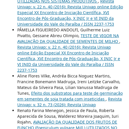
UTILIZADAS NOS SISTEMAS PRODUTIVOS
,
Revista
Univap: v. 22 n. 40 (2016): Revista Univap online Edição
Especial XX Encontro de Iniciação Científica, XVI
Encontro de Pós-Graduação, X INIC Jr e VI INID da
Universidade do Vale do Paraíba / ISSN 2237-1753
PÂMELLA FIGUEIREDO ANDOLFI, Guilherme Luiz
Pivatto, Gessane Abreu Olimpio,
TESTE DE VIGOR NA
AVALIAÇÃO DA QUALIDADE DE SEMENTES DE MILHO
,
Revista Univap: v. 22 n. 40 (2016): Revista Univap
online Edição Especial XX Encontro de Iniciação
Científica, XVI Encontro de Pós-Graduação, X INIC Jr e
VI INID da Universidade do Vale do Paraíba / ISSN
2237-1753
Aline Flores Vilke, Andréa Bicca Noguez Martins,
Francine Bonemann Madruga, Ireni Leitzke Carvalho,
Mateus da Silveira Pasa, Lilian Vanussa Madruga de
Tunes,
Efeito dos substratos para teste de germinação
em sementes de soja tratada com inseticidas
,
Revista
Univap: v. 32 n. 73 (2026): Revista Univap
Renato Farina Menegon, Jessica de Paula, Roberta
Aparecida de Sousa, Walderez Moreira Joaquim, Iuri
Rojahn,
AVALIAÇÃO DA QUALIDADE DOS FRUTOS DE
FUNCHO (Foeniculum vulgare Mill.) UTILIZADOS NO