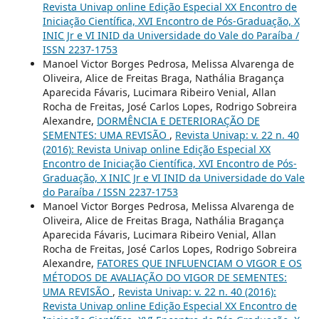
Revista Univap online Edição Especial XX Encontro de
Iniciação Científica, XVI Encontro de Pós-Graduação, X
INIC Jr e VI INID da Universidade do Vale do Paraíba /
ISSN 2237-1753
Manoel Victor Borges Pedrosa, Melissa Alvarenga de
Oliveira, Alice de Freitas Braga, Nathália Bragança
Aparecida Fávaris, Lucimara Ribeiro Venial, Allan
Rocha de Freitas, José Carlos Lopes, Rodrigo Sobreira
Alexandre,
DORMÊNCIA E DETERIORAÇÃO DE
SEMENTES: UMA REVISÃO
,
Revista Univap: v. 22 n. 40
(2016): Revista Univap online Edição Especial XX
Encontro de Iniciação Científica, XVI Encontro de Pós-
Graduação, X INIC Jr e VI INID da Universidade do Vale
do Paraíba / ISSN 2237-1753
Manoel Victor Borges Pedrosa, Melissa Alvarenga de
Oliveira, Alice de Freitas Braga, Nathália Bragança
Aparecida Fávaris, Lucimara Ribeiro Venial, Allan
Rocha de Freitas, José Carlos Lopes, Rodrigo Sobreira
Alexandre,
FATORES QUE INFLUENCIAM O VIGOR E OS
MÉTODOS DE AVALIAÇÃO DO VIGOR DE SEMENTES:
UMA REVISÃO
,
Revista Univap: v. 22 n. 40 (2016):
Revista Univap online Edição Especial XX Encontro de