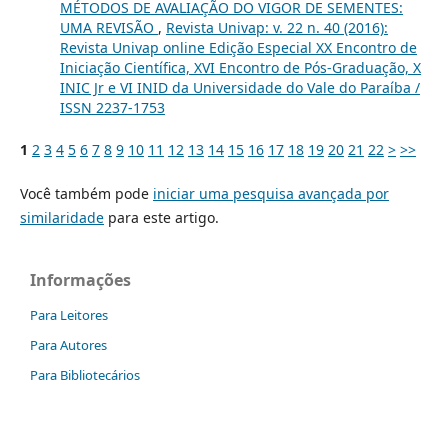
MÉTODOS DE AVALIAÇÃO DO VIGOR DE SEMENTES:
UMA REVISÃO
,
Revista Univap: v. 22 n. 40 (2016):
Revista Univap online Edição Especial XX Encontro de
Iniciação Científica, XVI Encontro de Pós-Graduação, X
INIC Jr e VI INID da Universidade do Vale do Paraíba /
ISSN 2237-1753
1
2
3
4
5
6
7
8
9
10
11
12
13
14
15
16
17
18
19
20
21
22
>
>>
Você também pode
iniciar uma pesquisa avançada por
similaridade
para este artigo.
Informações
Para Leitores
Para Autores
Para Bibliotecários