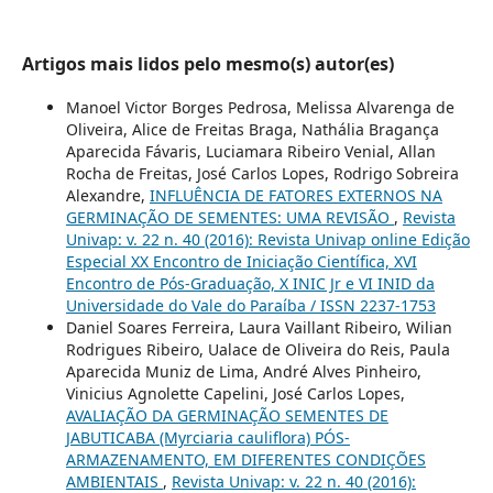
Artigos mais lidos pelo mesmo(s) autor(es)
Manoel Victor Borges Pedrosa, Melissa Alvarenga de
Oliveira, Alice de Freitas Braga, Nathália Bragança
Aparecida Fávaris, Luciamara Ribeiro Venial, Allan
Rocha de Freitas, José Carlos Lopes, Rodrigo Sobreira
Alexandre,
INFLUÊNCIA DE FATORES EXTERNOS NA
GERMINAÇÃO DE SEMENTES: UMA REVISÃO
,
Revista
Univap: v. 22 n. 40 (2016): Revista Univap online Edição
Especial XX Encontro de Iniciação Científica, XVI
Encontro de Pós-Graduação, X INIC Jr e VI INID da
Universidade do Vale do Paraíba / ISSN 2237-1753
Daniel Soares Ferreira, Laura Vaillant Ribeiro, Wilian
Rodrigues Ribeiro, Ualace de Oliveira do Reis, Paula
Aparecida Muniz de Lima, André Alves Pinheiro,
Vinicius Agnolette Capelini, José Carlos Lopes,
AVALIAÇÃO DA GERMINAÇÃO SEMENTES DE
JABUTICABA (Myrciaria cauliflora) PÓS-
ARMAZENAMENTO, EM DIFERENTES CONDIÇÕES
AMBIENTAIS
,
Revista Univap: v. 22 n. 40 (2016):