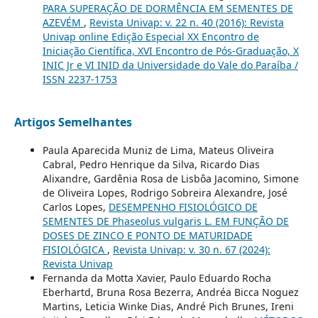
PARA SUPERAÇÃO DE DORMÊNCIA EM SEMENTES DE
AZEVÉM
,
Revista Univap: v. 22 n. 40 (2016): Revista
Univap online Edição Especial XX Encontro de
Iniciação Científica, XVI Encontro de Pós-Graduação, X
INIC Jr e VI INID da Universidade do Vale do Paraíba /
ISSN 2237-1753
Artigos Semelhantes
Paula Aparecida Muniz de Lima, Mateus Oliveira
Cabral, Pedro Henrique da Silva, Ricardo Dias
Alixandre, Gardênia Rosa de Lisbôa Jacomino, Simone
de Oliveira Lopes, Rodrigo Sobreira Alexandre, José
Carlos Lopes,
DESEMPENHO FISIOLÓGICO DE
SEMENTES DE Phaseolus vulgaris L. EM FUNÇÃO DE
DOSES DE ZINCO E PONTO DE MATURIDADE
FISIOLÓGICA
,
Revista Univap: v. 30 n. 67 (2024):
Revista Univap
Fernanda da Motta Xavier, Paulo Eduardo Rocha
Eberhartd, Bruna Rosa Bezerra, Andréa Bicca Noguez
Martins, Leticia Winke Dias, André Pich Brunes, Ireni