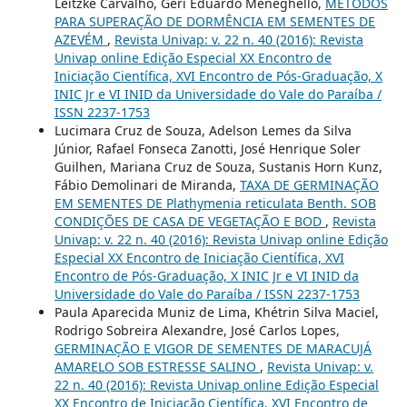
Leitzke Carvalho, Géri Eduardo Meneghello,
MÉTODOS
PARA SUPERAÇÃO DE DORMÊNCIA EM SEMENTES DE
AZEVÉM
,
Revista Univap: v. 22 n. 40 (2016): Revista
Univap online Edição Especial XX Encontro de
Iniciação Científica, XVI Encontro de Pós-Graduação, X
INIC Jr e VI INID da Universidade do Vale do Paraíba /
ISSN 2237-1753
Lucimara Cruz de Souza, Adelson Lemes da Silva
Júnior, Rafael Fonseca Zanotti, José Henrique Soler
Guilhen, Mariana Cruz de Souza, Sustanis Horn Kunz,
Fábio Demolinari de Miranda,
TAXA DE GERMINAÇÃO
EM SEMENTES DE Plathymenia reticulata Benth. SOB
CONDIÇÕES DE CASA DE VEGETAÇÃO E BOD
,
Revista
Univap: v. 22 n. 40 (2016): Revista Univap online Edição
Especial XX Encontro de Iniciação Científica, XVI
Encontro de Pós-Graduação, X INIC Jr e VI INID da
Universidade do Vale do Paraíba / ISSN 2237-1753
Paula Aparecida Muniz de Lima, Khétrin Silva Maciel,
Rodrigo Sobreira Alexandre, José Carlos Lopes,
GERMINAÇÃO E VIGOR DE SEMENTES DE MARACUJÁ
AMARELO SOB ESTRESSE SALINO
,
Revista Univap: v.
22 n. 40 (2016): Revista Univap online Edição Especial
XX Encontro de Iniciação Científica, XVI Encontro de