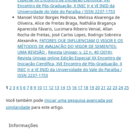
Encontro de Pós-Graduação, X INIC Jr e VI INID da
Universidade do Vale do Paraíba / ISSN 2237-1753
Manoel Victor Borges Pedrosa, Melissa Alvarenga de
Oliveira, Alice de Freitas Braga, Nathália Bragança
Aparecida Fávaris, Lucimara Ribeiro Venial, Allan
Rocha de Freitas, José Carlos Lopes, Rodrigo Sobreira
Alexandre,
FATORES QUE INFLUENCIAM O VIGOR E OS
MÉTODOS DE AVALIAÇÃO DO VIGOR DE SEMENTES:
UMA REVISÃO
,
Revista Univap: v. 22 n. 40 (2016):
Revista Univap online Edição Especial XX Encontro de
Iniciação Científica, XVI Encontro de Pós-Graduação, X
INIC Jr e VI INID da Universidade do Vale do Paraíba /
ISSN 2237-1753
1
2
3
4
5
6
7
8
9
10
11
12
13
14
15
16
17
18
19
20
21
22
23
24
25
Você também pode
iniciar uma pesquisa avançada por
similaridade
para este artigo.
Informações