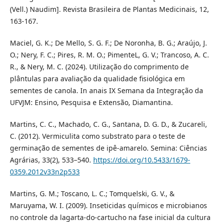
(Vell.) Naudim]. Revista Brasileira de Plantas Medicinais, 12,
163-167.
Maciel, G. K.; De Mello, S. G. F.; De Noronha, B. G.; Araújo, J.
O.; Nery, F. C.; Pires, R. M. O.; PimenteL, G. V.; Trancoso, A. C.
R., & Nery, M. C. (2024). Utilização do comprimento de
plântulas para avaliação da qualidade fisiológica em
sementes de canola. In anais IX Semana da Integração da
UFVJM: Ensino, Pesquisa e Extensão, Diamantina.
Martins, C. C., Machado, C. G., Santana, D. G. D., & Zucareli,
C. (2012). Vermiculita como substrato para o teste de
germinação de sementes de ipê-amarelo. Semina: Ciências
Agrárias, 33(2), 533–540.
https://doi.org/10.5433/1679-
0359.2012v33n2p533
Martins, G. M.; Toscano, L. C.; Tomquelski, G. V., &
Maruyama, W. I. (2009). Inseticidas químicos e microbianos
no controle da lagarta-do-cartucho na fase inicial da cultura