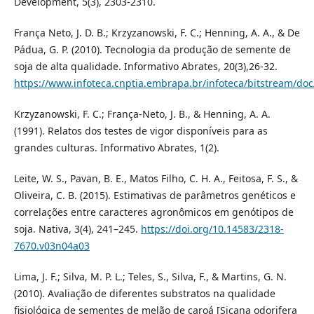
Development, 5(3), 2303-2310.
França Neto, J. D. B.; Krzyzanowski, F. C.; Henning, A. A., & De
Pádua, G. P. (2010). Tecnologia da produção de semente de
soja de alta qualidade. Informativo Abrates, 20(3),26-32.
https://www.infoteca.cnptia.embrapa.br/infoteca/bitstream/d
Krzyzanowski, F. C.; França-Neto, J. B., & Henning, A. A.
(1991). Relatos dos testes de vigor disponíveis para as
grandes culturas. Informativo Abrates, 1(2).
Leite, W. S., Pavan, B. E., Matos Filho, C. H. A., Feitosa, F. S., &
Oliveira, C. B. (2015). Estimativas de parâmetros genéticos e
correlações entre caracteres agronômicos em genótipos de
soja. Nativa, 3(4), 241–245.
https://doi.org/10.14583/2318-
7670.v03n04a03
Lima, J. F.; Silva, M. P. L.; Teles, S., Silva, F., & Martins, G. N.
(2010). Avaliação de diferentes substratos na qualidade
fisiológica de sementes de melão de caroá [Sicana odorifera