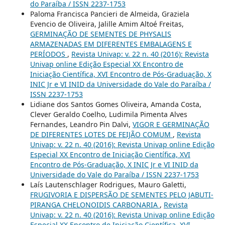
do Paraíba / ISSN 2237-1753
Paloma Francisca Pancieri de Almeida, Graziela
Evencio de Oliveira, Jalille Amim Altoé Freitas,
GERMINAÇÃO DE SEMENTES DE PHYSALIS
ARMAZENADAS EM DIFERENTES EMBALAGENS E
PERÍODOS
,
Revista Univap: v. 22 n. 40 (2016): Revista
Univap online Edição Especial XX Encontro de
Iniciação Científica, XVI Encontro de Pós-Graduação, X
INIC Jr e VI INID da Universidade do Vale do Paraíba /
ISSN 2237-1753
Lidiane dos Santos Gomes Oliveira, Amanda Costa,
Clever Geraldo Coelho, Ludimila Pimenta Alves
Fernandes, Leandro Pin Dalvi,
VIGOR E GERMINAÇÃO
DE DIFERENTES LOTES DE FEIJÃO COMUM
,
Revista
Univap: v. 22 n. 40 (2016): Revista Univap online Edição
Especial XX Encontro de Iniciação Científica, XVI
Encontro de Pós-Graduação, X INIC Jr e VI INID da
Universidade do Vale do Paraíba / ISSN 2237-1753
Laís Lautenschlager Rodrigues, Mauro Galetti,
FRUGIVORIA E DISPERSÃO DE SEMENTES PELO JABUTI-
PIRANGA CHELONOIDIS CARBONARIA
,
Revista
Univap: v. 22 n. 40 (2016): Revista Univap online Edição
Especial XX Encontro de Iniciação Científica, XVI