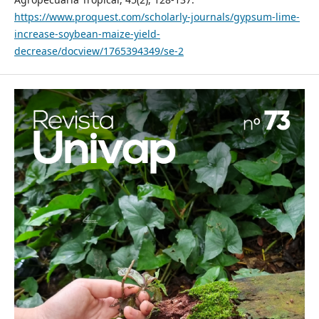
https://www.proquest.com/scholarly-journals/gypsum-lime-
increase-soybean-maize-yield-
decrease/docview/1765394349/se-2