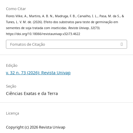
Como Citar
Flores Vilke, A., Martins, A. B. N., Madruga, F. B., Carvalho, I. L., Pasa, M. da S., &
Tunes, L. V. M. de. (2026). Efeito dos substratos para teste de germinação em
sementes de soja tratada com inseticidas.
Revista Univap
,
32
(73).
https://doi.org/10.18066/revistaunivap.v32i73.4622
Fomatos de Citação
Edição
v. 32 n. 73 (2026): Revista Univap
Seção
Ciências Exatas e da Terra
Licença
Copyright (c) 2026 Revista Univap