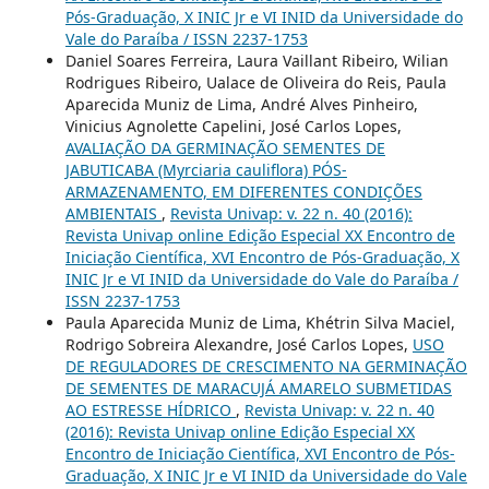
Pós-Graduação, X INIC Jr e VI INID da Universidade do
Vale do Paraíba / ISSN 2237-1753
Daniel Soares Ferreira, Laura Vaillant Ribeiro, Wilian
Rodrigues Ribeiro, Ualace de Oliveira do Reis, Paula
Aparecida Muniz de Lima, André Alves Pinheiro,
Vinicius Agnolette Capelini, José Carlos Lopes,
AVALIAÇÃO DA GERMINAÇÃO SEMENTES DE
JABUTICABA (Myrciaria cauliflora) PÓS-
ARMAZENAMENTO, EM DIFERENTES CONDIÇÕES
AMBIENTAIS
,
Revista Univap: v. 22 n. 40 (2016):
Revista Univap online Edição Especial XX Encontro de
Iniciação Científica, XVI Encontro de Pós-Graduação, X
INIC Jr e VI INID da Universidade do Vale do Paraíba /
ISSN 2237-1753
Paula Aparecida Muniz de Lima, Khétrin Silva Maciel,
Rodrigo Sobreira Alexandre, José Carlos Lopes,
USO
DE REGULADORES DE CRESCIMENTO NA GERMINAÇÃO
DE SEMENTES DE MARACUJÁ AMARELO SUBMETIDAS
AO ESTRESSE HÍDRICO
,
Revista Univap: v. 22 n. 40
(2016): Revista Univap online Edição Especial XX
Encontro de Iniciação Científica, XVI Encontro de Pós-
Graduação, X INIC Jr e VI INID da Universidade do Vale