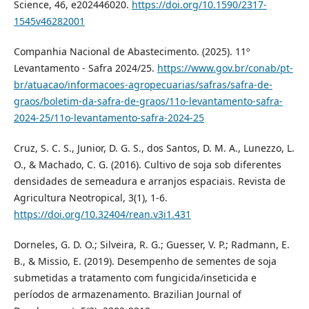
Science, 46, e202446020.
https://doi.org/10.1590/2317-
1545v46282001
Companhia Nacional de Abastecimento. (2025). 11º
Levantamento - Safra 2024/25.
https://www.gov.br/conab/pt-
br/atuacao/informacoes-agropecuarias/safras/safra-de-
graos/boletim-da-safra-de-graos/11o-levantamento-safra-
2024-25/11o-levantamento-safra-2024-25
Cruz, S. C. S., Junior, D. G. S., dos Santos, D. M. A., Lunezzo, L.
O., & Machado, C. G. (2016). Cultivo de soja sob diferentes
densidades de semeadura e arranjos espaciais. Revista de
Agricultura Neotropical, 3(1), 1-6.
https://doi.org/10.32404/rean.v3i1.431
Dorneles, G. D. O.; Silveira, R. G.; Guesser, V. P.; Radmann, E.
B., & Missio, E. (2019). Desempenho de sementes de soja
submetidas a tratamento com fungicida/inseticida e
períodos de armazenamento. Brazilian Journal of