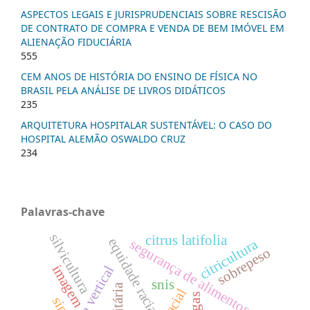
ASPECTOS LEGAIS E JURISPRUDENCIAIS SOBRE RESCISÃO
DE CONTRATO DE COMPRA E VENDA DE BEM IMÓVEL EM
ALIENAÇÃO FIDUCIÁRIA
555
CEM ANOS DE HISTÓRIA DO ENSINO DE FÍSICA NO
BRASIL PELA ANÁLISE DE LIVROS DIDÁTICOS
235
ARQUITETURA HOSPITALAR SUSTENTÁVEL: O CASO DO
HOSPITAL ALEMÃO OSWALDO CRUZ
234
Palavras-chave
silvicultura
citrus latifolia
equidade racial
citricultura
segurança de alimentos.
sobrepeso
imagem
estrutura vertical
snis
sinir