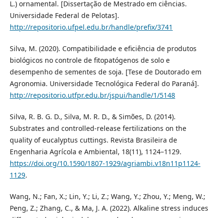
L.) ornamental. [Dissertação de Mestrado em ciências.
Universidade Federal de Pelotas].
http://repositorio.ufpel.edu.br/handle/prefix/3741
Silva, M. (2020). Compatibilidade e eficiência de produtos
biológicos no controle de fitopatógenos de solo e
desempenho de sementes de soja. [Tese de Doutorado em
Agronomia. Universidade Tecnológica Federal do Paraná].
http://repositorio.utfpr.edu.br/jspui/handle/1/5148
Silva, R. B. G. D., Silva, M. R. D., & Simões, D. (2014).
Substrates and controlled-release fertilizations on the
quality of eucalyptus cuttings. Revista Brasileira de
Engenharia Agrícola e Ambiental, 18(11), 1124–1129.
https://doi.org/10.1590/1807-1929/agriambi.v18n11p1124-
1129
.
Wang, N.; Fan, X.; Lin, Y.; Li, Z.; Wang, Y.; Zhou, Y.; Meng, W.;
Peng, Z.; Zhang, C., & Ma, J. A. (2022). Alkaline stress induces