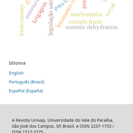
legislação sanitária
letramento racial
pragas
pnrs
krigagem
social
bioeconomy
morfometria
cerrado fruits
osmotic dehydration
Idioma
English
Português (Brasil)
Español (España)
A Revista Univap, Universidade do Vale do Paraíba,
São José dos Campos, SP, Brasil. e-ISSN 2237-1753 /
ISSN 1517-3275