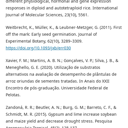
different physiological, hormonal and gene expression
responses in diploid and autotetraploid rice. International
Journal of Molecular Sciences, 23(10), 5561.
Weitbrecht, K., Müller, K., & Leubner-Metzger, G. (2011). First
off the mark: Early seed germination. Journal of
Experimental Botany, 62(10), 3289–3309.
https://doi.org/10.1093/jxb/err030
Xavier, F. M.; Martins, A. B. N.; Gonçalves, V. P.; Silva, J. B., &
Meneghello, G. E. (2020). Utilização de substratos
alternativos na avaliação de desempenho de plântulas de
arroz oriundas de sementes tratadas. In Anais do XXII
Encontro de pós-graduação. Universidade Federal de
Pelotas.
Zandoná, R. R.; Beutler, A. N.; Burg, G. M.; Barreto, C. F., &
Schmidt, M. R. (2015). Gypsum and lime increase soybean
and maize yield and decrease drought stress. Pesquisa
Agropecuária Tropical, 45(2), 128-137.