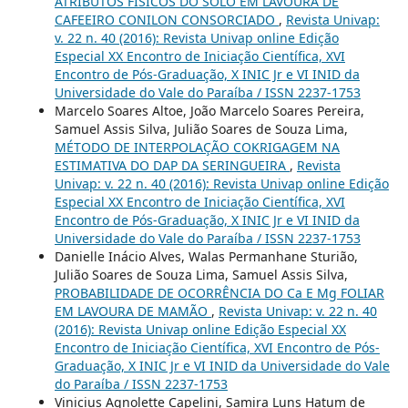
ATRIBUTOS FISICOS DO SOLO EM LAVOURA DE
CAFEEIRO CONILON CONSORCIADO
,
Revista Univap:
v. 22 n. 40 (2016): Revista Univap online Edição
Especial XX Encontro de Iniciação Científica, XVI
Encontro de Pós-Graduação, X INIC Jr e VI INID da
Universidade do Vale do Paraíba / ISSN 2237-1753
Marcelo Soares Altoe, João Marcelo Soares Pereira,
Samuel Assis Silva, Julião Soares de Souza Lima,
MÉTODO DE INTERPOLAÇÃO COKRIGAGEM NA
ESTIMATIVA DO DAP DA SERINGUEIRA
,
Revista
Univap: v. 22 n. 40 (2016): Revista Univap online Edição
Especial XX Encontro de Iniciação Científica, XVI
Encontro de Pós-Graduação, X INIC Jr e VI INID da
Universidade do Vale do Paraíba / ISSN 2237-1753
Danielle Inácio Alves, Walas Permanhane Sturião,
Julião Soares de Souza Lima, Samuel Assis Silva,
PROBABILIDADE DE OCORRÊNCIA DO Ca E Mg FOLIAR
EM LAVOURA DE MAMÃO
,
Revista Univap: v. 22 n. 40
(2016): Revista Univap online Edição Especial XX
Encontro de Iniciação Científica, XVI Encontro de Pós-
Graduação, X INIC Jr e VI INID da Universidade do Vale
do Paraíba / ISSN 2237-1753
Vinicius Agnolette Capelini, Samira Luns Hatum de