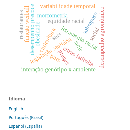
variabilidade temporal
desempenho precoce
função weibull
desempenho agronômico
restaurantes
sobrepeso
morfometria
equidade racial
obesidade
letramento racial
social
citricultura
snis
legislação sanitária
sinir
citrus latifolia
pragas
pnrs
interação genótipo x ambiente
Idioma
English
Português (Brasil)
Español (España)