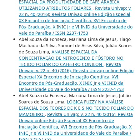
ESPACIAL DA PRODUTIVIDADE DE CAFÉ ARÁBICA
UTILIZANDO ATRIBUTOS FOLIARES
,
Revista Univap: v.
22 n. 40 (2016): Revista Univap online Edição Especial
XX Encontro de Iniciação Científica, XVI Encontro de
Pós-Graduação, X INIC Jr e VI INID da Universidade do
Vale do Paraíba / ISSN 2237-1753
Abel Souza da Fonseca, Mariana Lima de Jesus, Tiago
Machado da Silva, Samuel de Assis Silva, Julião Soares
de Souza Lima,
ANALISE ESPACIAL DA
CONCENTRAÇÃO DE NITROGENIO E FÓSFORO NO
TECIDO FOLIAR DO CAFEEIRO CONILON
,
Revista
Univap: v. 22 n. 40 (2016): Revista Univap online Edição
Especial XX Encontro de Iniciação Científica, XVI
Encontro de Pós-Graduação, X INIC Jr e VI INID da
Universidade do Vale do Paraíba / ISSN 2237-1753
Abel Souza da Fonseca, Mariana Lima de Jesus, Julião
Soares de Souza Lima,
LÓGICA FUZZY NA ANÁLISE
ESPACIAL DOS TEORES DE K E S NO TECIDO FOLIAR DO
MAMOEIRO
,
Revista Univap: v. 22 n. 40 (2016): Revista
Univap online Edição Especial XX Encontro de
Iniciação Científica, XVI Encontro de Pós-Graduação, X
INIC Jr e VI INID da Universidade do Vale do Paraíba /
ISSN 2237-1753