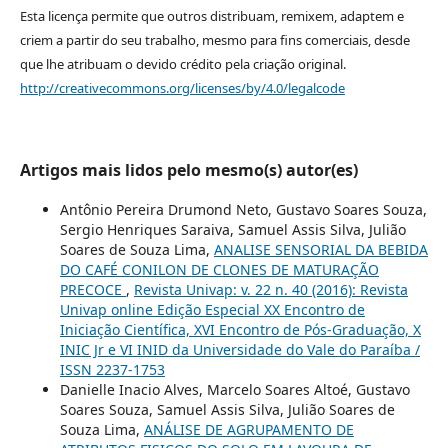
Esta licença permite que outros distribuam, remixem, adaptem e
criem a partir do seu trabalho, mesmo para fins comerciais, desde
que lhe atribuam o devido crédito pela criação original.
http://creativecommons.org/licenses/by/4.0/legalcode
Artigos mais lidos pelo mesmo(s) autor(es)
Antônio Pereira Drumond Neto, Gustavo Soares Souza,
Sergio Henriques Saraiva, Samuel Assis Silva, Julião
Soares de Souza Lima,
ANALISE SENSORIAL DA BEBIDA
DO CAFÉ CONILON DE CLONES DE MATURAÇÃO
PRECOCE
,
Revista Univap: v. 22 n. 40 (2016): Revista
Univap online Edição Especial XX Encontro de
Iniciação Científica, XVI Encontro de Pós-Graduação, X
INIC Jr e VI INID da Universidade do Vale do Paraíba /
ISSN 2237-1753
Danielle Inacio Alves, Marcelo Soares Altoé, Gustavo
Soares Souza, Samuel Assis Silva, Julião Soares de
Souza Lima,
ANÁLISE DE AGRUPAMENTO DE