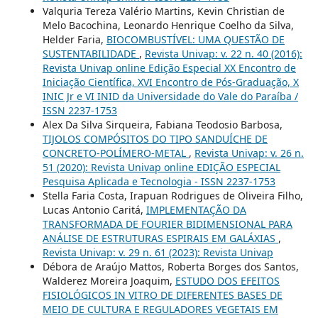
Valquria Tereza Valério Martins, Kevin Christian de
Melo Bacochina, Leonardo Henrique Coelho da Silva,
Helder Faria,
BIOCOMBUSTÍVEL: UMA QUESTÃO DE
SUSTENTABILIDADE
,
Revista Univap: v. 22 n. 40 (2016):
Revista Univap online Edição Especial XX Encontro de
Iniciação Científica, XVI Encontro de Pós-Graduação, X
INIC Jr e VI INID da Universidade do Vale do Paraíba /
ISSN 2237-1753
Alex Da Silva Sirqueira, Fabiana Teodosio Barbosa,
TIJOLOS COMPÓSITOS DO TIPO SANDUÍCHE DE
CONCRETO-POLÍMERO-METAL
,
Revista Univap: v. 26 n.
51 (2020): Revista Univap online EDIÇÃO ESPECIAL
Pesquisa Aplicada e Tecnologia - ISSN 2237-1753
Stella Faria Costa, Irapuan Rodrigues de Oliveira Filho,
Lucas Antonio Caritá,
IMPLEMENTAÇÃO DA
TRANSFORMADA DE FOURIER BIDIMENSIONAL PARA
ANÁLISE DE ESTRUTURAS ESPIRAIS EM GALÁXIAS
,
Revista Univap: v. 29 n. 61 (2023): Revista Univap
Débora de Araújo Mattos, Roberta Borges dos Santos,
Walderez Moreira Joaquim,
ESTUDO DOS EFEITOS
FISIOLÓGICOS IN VITRO DE DIFERENTES BASES DE
MEIO DE CULTURA E REGULADORES VEGETAIS EM