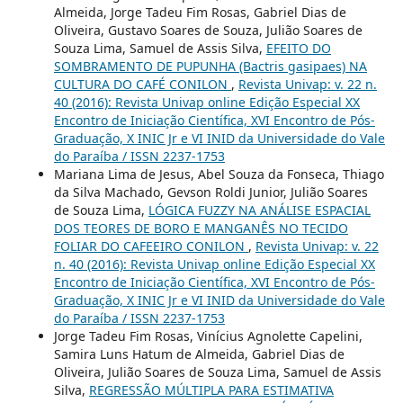
Almeida, Jorge Tadeu Fim Rosas, Gabriel Dias de
Oliveira, Gustavo Soares de Souza, Julião Soares de
Souza Lima, Samuel de Assis Silva,
EFEITO DO
SOMBRAMENTO DE PUPUNHA (Bactris gasipaes) NA
CULTURA DO CAFÉ CONILON
,
Revista Univap: v. 22 n.
40 (2016): Revista Univap online Edição Especial XX
Encontro de Iniciação Científica, XVI Encontro de Pós-
Graduação, X INIC Jr e VI INID da Universidade do Vale
do Paraíba / ISSN 2237-1753
Mariana Lima de Jesus, Abel Souza da Fonseca, Thiago
da Silva Machado, Gevson Roldi Junior, Julião Soares
de Souza Lima,
LÓGICA FUZZY NA ANÁLISE ESPACIAL
DOS TEORES DE BORO E MANGANÊS NO TECIDO
FOLIAR DO CAFEEIRO CONILON
,
Revista Univap: v. 22
n. 40 (2016): Revista Univap online Edição Especial XX
Encontro de Iniciação Científica, XVI Encontro de Pós-
Graduação, X INIC Jr e VI INID da Universidade do Vale
do Paraíba / ISSN 2237-1753
Jorge Tadeu Fim Rosas, Vinícius Agnolette Capelini,
Samira Luns Hatum de Almeida, Gabriel Dias de
Oliveira, Julião Soares de Souza Lima, Samuel de Assis
Silva,
REGRESSÃO MÚLTIPLA PARA ESTIMATIVA