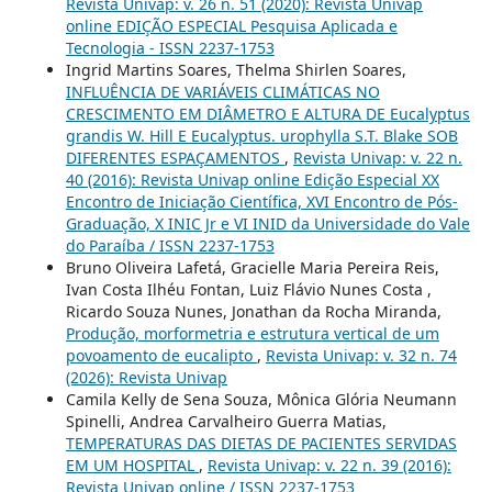
Revista Univap: v. 26 n. 51 (2020): Revista Univap
online EDIÇÃO ESPECIAL Pesquisa Aplicada e
Tecnologia - ISSN 2237-1753
Ingrid Martins Soares, Thelma Shirlen Soares,
INFLUÊNCIA DE VARIÁVEIS CLIMÁTICAS NO
CRESCIMENTO EM DIÂMETRO E ALTURA DE Eucalyptus
grandis W. Hill E Eucalyptus. urophylla S.T. Blake SOB
DIFERENTES ESPAÇAMENTOS
,
Revista Univap: v. 22 n.
40 (2016): Revista Univap online Edição Especial XX
Encontro de Iniciação Científica, XVI Encontro de Pós-
Graduação, X INIC Jr e VI INID da Universidade do Vale
do Paraíba / ISSN 2237-1753
Bruno Oliveira Lafetá, Gracielle Maria Pereira Reis,
Ivan Costa Ilhéu Fontan, Luiz Flávio Nunes Costa ,
Ricardo Souza Nunes, Jonathan da Rocha Miranda,
Produção, morformetria e estrutura vertical de um
povoamento de eucalipto
,
Revista Univap: v. 32 n. 74
(2026): Revista Univap
Camila Kelly de Sena Souza, Mônica Glória Neumann
Spinelli, Andrea Carvalheiro Guerra Matias,
TEMPERATURAS DAS DIETAS DE PACIENTES SERVIDAS
EM UM HOSPITAL
,
Revista Univap: v. 22 n. 39 (2016):
Revista Univap online / ISSN 2237-1753