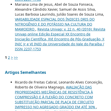
Mariana Lima de Jesus, Abel de Souza Fonseca,
Alexandre Cândido Xavier, Samuel de Assis Silva,
Lucas Barbosa Laurindo, Julião Soares de Souza Lima,
VARIABILIDADE ESPACIAL DOS ÍNDICES DRIS DO
NITROGÊNIO E DO POTÁSSIO NA CULTURA DO
MAMOEIRO
,
Revista Univap: v. 22 n. 40 (2016): Revista
Univap online Edição Especial XX Encontro de
Iniciação Científica, XVI Encontro de Pós-Graduação, X
INIC Jr e VI INID da Universidade do Vale do Paraíba /
ISSN 2237-1753
1
2
>
>>
Artigos Semelhantes
Ricardo de Freitas Cabral, Leonardo Alves Conceição,
Roberto de Oliveira Magnago,
AVALIAÇÃO DAS
PROPRIEDADES MECÂNICAS DE RESISTÊNCIA À
COMPRESSÃO E À FLEXÃO DO CONCRETO COM
SUBSTITUIÇÃO PARCIAL DE PLACA DE CIRCUITO
IMPRESSO NO AGREGADO GRAÚDO EM ATÉ 30%
,