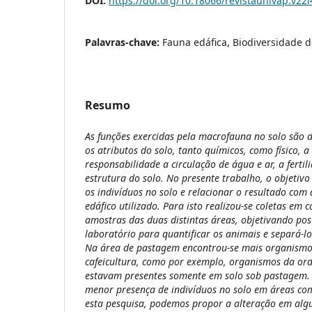
DOI:
https://doi.org/10.18066/revistaunivap.v22
Palavras-chave:
Fauna edáfica, Biodiversidade d
Resumo
As funções exercidas pela macrofauna no solo são 
os atributos do solo, tanto químicos, como físico, 
responsabilidade a circulação de água e ar, a fert
estrutura do solo. No presente trabalho, o objetivo 
os indivíduos no solo e relacionar o resultado com
edáfico utilizado. Para isto realizou-se coletas em
amostras das duas distintas áreas, objetivando pos
laboratório para quantificar os animais e separá-
Na área de pastagem encontrou-se mais organismo
cafeicultura, como por exemplo, organismos da or
estavam presentes somente em solo sob pastagem. 
menor presença de indivíduos no solo em áreas c
esta pesquisa, podemos propor a alteração em alg