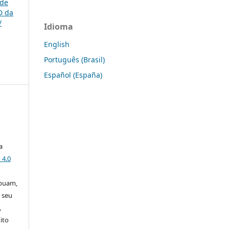
 de
D da
/
Idioma
English
Português (Brasil)
Español (España)
a
 4.0
ibuam,
 seu
,
ito