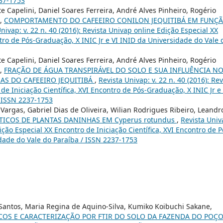
237-1753
te Capelini, Daniel Soares Ferreira, André Alves Pinheiro, Rogério
s,
COMPORTAMENTO DO CAFEEIRO CONILON JEQUITIBÁ EM FUNÇ
nivap: v. 22 n. 40 (2016): Revista Univap online Edição Especial XX
ntro de Pós-Graduação, X INIC Jr e VI INID da Universidade do Vale 
te Capelini, Daniel Soares Ferreira, André Alves Pinheiro, Rogério
s,
FRAÇÃO DE ÁGUA TRANSPIRÁVEL DO SOLO E SUA INFLUÊNCIA N
S DO CAFEEIRO JEQUITIBÁ
,
Revista Univap: v. 22 n. 40 (2016): Rev
de Iniciação Científica, XVI Encontro de Pós-Graduação, X INIC Jr e 
/ ISSN 2237-1753
Vargas, Gabriel Dias de Oliveira, Wilian Rodrigues Ribeiro, Leandr
ÁTICOS DE PLANTAS DANINHAS EM Cyperus rotundus
,
Revista Univ
dição Especial XX Encontro de Iniciação Científica, XVI Encontro de P
idade do Vale do Paraíba / ISSN 2237-1753
 Santos, Maria Regina de Aquino-Silva, Kumiko Koibuchi Sakane,
OS E CARACTERIZAÇÃO POR FTIR DO SOLO DA FAZENDA DO POÇ