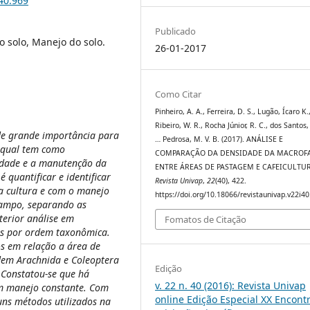
i40.969
Publicado
o solo, Manejo do solo.
26-01-2017
Como Citar
Pinheiro, A. A., Ferreira, D. S., Lugão, Ícaro K.
Ribeiro, W. R., Rocha Júnior, R. C., dos Santos,
de grande importância para
… Pedrosa, M. V. B. (2017). ANÁLISE E
a qual tem como
COMPARAÇÃO DA DENSIDADE DA MACROF
ilidade e a manutenção da
ENTRE ÁREAS DE PASTAGEM E CAFEICULTUR
é quantificar e identificar
Revista Univap
,
22
(40), 422.
 a cultura e com o manejo
https://doi.org/10.18066/revistaunivap.v22i4
 campo, separando as
terior análise em
Fomatos de Citação
los por ordem taxonômica.
s em relação a área de
dem Arachnida e Coleoptera
Edição
Constatou-se que há
v. 22 n. 40 (2016): Revista Univap
om manejo constante. Com
online Edição Especial XX Encont
uns métodos utilizados na