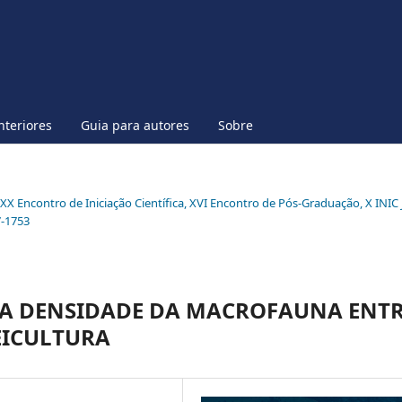
nteriores
Guia para autores
Sobre
l XX Encontro de Iniciação Científica, XVI Encontro de Pós-Graduação, X INIC 
7-1753
DA DENSIDADE DA MACROFAUNA ENT
EICULTURA