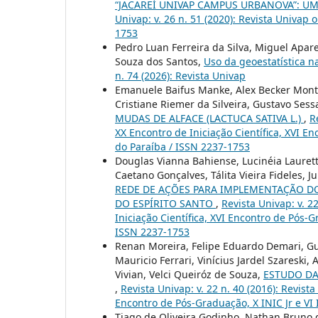
“JACAREÍ UNIVAP CAMPUS URBANOVA”: U
Univap: v. 26 n. 51 (2020): Revista Univap
1753
Pedro Luan Ferreira da Silva, Miguel Apar
Souza dos Santos,
Uso da geoestatística n
n. 74 (2026): Revista Univap
Emanuele Baifus Manke, Alex Becker Montei
Cristiane Riemer da Silveira, Gustavo Sess
MUDAS DE ALFACE (LACTUCA SATIVA L.)
,
R
XX Encontro de Iniciação Científica, XVI E
do Paraíba / ISSN 2237-1753
Douglas Vianna Bahiense, Lucinéia Laurett
Caetano Gonçalves, Tálita Vieira Fideles, 
REDE DE AÇÕES PARA IMPLEMENTAÇÃO DO
DO ESPÍRITO SANTO
,
Revista Univap: v. 2
Iniciação Científica, XVI Encontro de Pós-
ISSN 2237-1753
Renan Moreira, Felipe Eduardo Demari, Gu
Mauricio Ferrari, Vinícius Jardel Szareski, 
Vivian, Velci Queiróz de Souza,
ESTUDO DA
,
Revista Univap: v. 22 n. 40 (2016): Revist
Encontro de Pós-Graduação, X INIC Jr e VI
Tiago de Oliveira Godinho, Nathan Bruno d