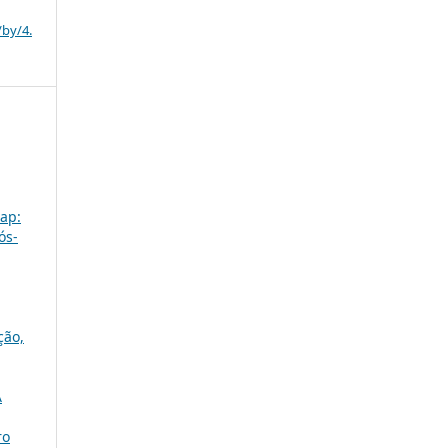
/by/4.
vap:
ós-
ção,
A
ro