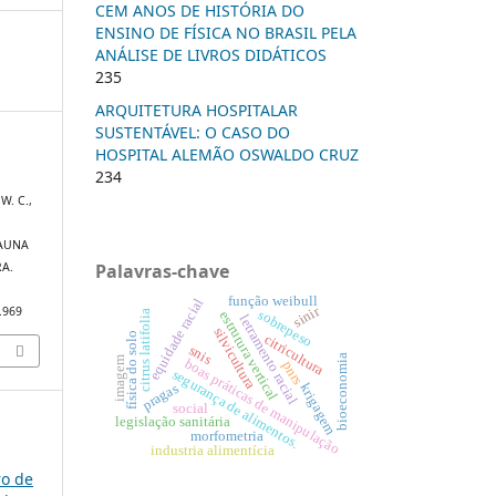
CEM ANOS DE HISTÓRIA DO
ENSINO DE FÍSICA NO BRASIL PELA
ANÁLISE DE LIVROS DIDÁTICOS
235
ARQUITETURA HOSPITALAR
SUSTENTÁVEL: O CASO DO
HOSPITAL ALEMÃO OSWALDO CRUZ
234
,
 W. C.,
AUNA
Palavras-chave
A.
função weibull
equidade racial
sinir
0.969
sobrepeso
citrus latifolia
estrutura vertical
letramento racial
silvicultura
física do solo
citricultura
snis
bioeconomia
imagem
boas práticas de manipulação
pnrs
segurança de alimentos.
pragas
krigagem
social
legislação sanitária
morfometria
industria alimentícia
ro de