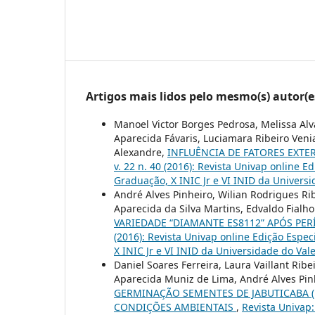
Artigos mais lidos pelo mesmo(s) autor(e
Manoel Victor Borges Pedrosa, Melissa Alv
Aparecida Fávaris, Luciamara Ribeiro Venia
Alexandre,
INFLUÊNCIA DE FATORES EXT
v. 22 n. 40 (2016): Revista Univap online E
Graduação, X INIC Jr e VI INID da Univers
André Alves Pinheiro, Wilian Rodrigues Rib
Aparecida da Silva Martins, Edvaldo Fialho
VARIEDADE “DIAMANTE ES8112” APÓS PER
(2016): Revista Univap online Edição Espec
X INIC Jr e VI INID da Universidade do Val
Daniel Soares Ferreira, Laura Vaillant Ribe
Aparecida Muniz de Lima, André Alves Pinhe
GERMINAÇÃO SEMENTES DE JABUTICABA (M
CONDIÇÕES AMBIENTAIS
,
Revista Univap: