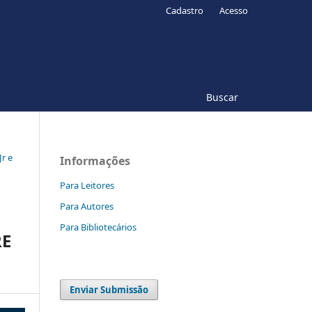
Cadastro
Acesso
Buscar
Jr e
Informações
Para Leitores
Para Autores
Para Bibliotecários
RE
Enviar Submissão