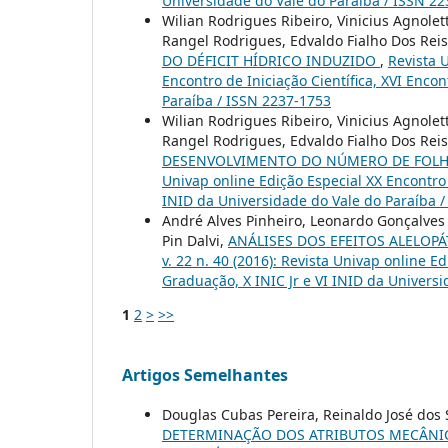
Universidade do Vale do Paraíba / ISSN 2
Wilian Rodrigues Ribeiro, Vinicius Agnolet
Rangel Rodrigues, Edvaldo Fialho Dos Rei
DO DÉFICIT HÍDRICO INDUZIDO
,
Revista U
Encontro de Iniciação Científica, XVI Enco
Paraíba / ISSN 2237-1753
Wilian Rodrigues Ribeiro, Vinicius Agnolet
Rangel Rodrigues, Edvaldo Fialho Dos Rei
DESENVOLVIMENTO DO NÚMERO DE FOLHA
Univap online Edição Especial XX Encontro 
INID da Universidade do Vale do Paraíba 
André Alves Pinheiro, Leonardo Gonçalves 
Pin Dalvi,
ANÁLISES DOS EFEITOS ALELOP
v. 22 n. 40 (2016): Revista Univap online E
Graduação, X INIC Jr e VI INID da Univers
1
2
>
>>
Artigos Semelhantes
Douglas Cubas Pereira, Reinaldo José dos
DETERMINAÇÃO DOS ATRIBUTOS MECÂNIC