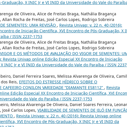
ós-Graduação, X INIC Jr e VI INID da Universidade do Vale do Paraíba
arenga de Oliveira, Alice de Freitas Braga, Nathália Bragança
, Allan Rocha de Freitas, José Carlos Lopes, Rodrigo Sobreira
DE SEMENTES: UMA REVISÃO
,
Revista Univap: v. 22 n. 40 (2016):
ncontro de Iniciação Científica, XVI Encontro de Pós-Graduação, X 
raíba / ISSN 2237-1753
arenga de Oliveira, Alice de Freitas Braga, Nathália Bragança
, Allan Rocha de Freitas, José Carlos Lopes, Rodrigo Sobreira
 VIGOR E OS MÉTODOS DE AVALIAÇÃO DO VIGOR DE SEMENTES: U
6): Revista Univap online Edição Especial XX Encontro de Iniciação
 X INIC Jr e VI INID da Universidade do Vale do Paraíba / ISSN 2237
beiro, Daniel Ferreira Soares, Melissa Alvarenga de Oliveira, Cami
 dos Reis,
EFEITOS DO ESTRESSE HÍDRICO SOBRE O
E CAFEEIRO CONILON VARIEDADE “DIAMANTE ES8112”
,
Revista
online Edição Especial XX Encontro de Iniciação Científica, XVI Enco
Universidade do Vale do Paraíba / ISSN 2237-1753
eiro, Melissa Alvarenga De Oliveira, Daniel Soares Ferreira, Leona
, José Carlos Lopes,
VIABILIDADE DE SEMENTES DE JILÓ EM FUNÇÃ
AMENTO
,
Revista Univap: v. 22 n. 40 (2016): Revista Univap online
ientífica, XVI Encontro de Pós-Graduação, X INIC Jr e VI INID da