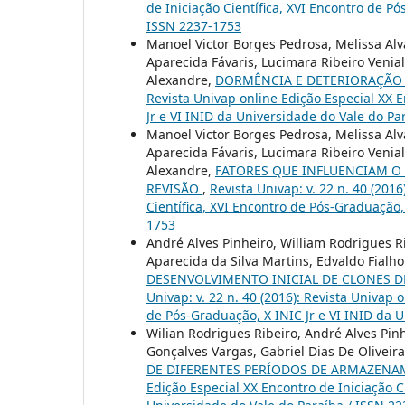
de Iniciação Científica, XVI Encontro de P
ISSN 2237-1753
Manoel Victor Borges Pedrosa, Melissa Alv
Aparecida Fávaris, Lucimara Ribeiro Venial
Alexandre,
DORMÊNCIA E DETERIORAÇÃO 
Revista Univap online Edição Especial XX E
Jr e VI INID da Universidade do Vale do Pa
Manoel Victor Borges Pedrosa, Melissa Alv
Aparecida Fávaris, Lucimara Ribeiro Venial
Alexandre,
FATORES QUE INFLUENCIAM O
REVISÃO
,
Revista Univap: v. 22 n. 40 (201
Científica, XVI Encontro de Pós-Graduação,
1753
André Alves Pinheiro, William Rodrigues Ri
Aparecida da Silva Martins, Edvaldo Fialho
DESENVOLVIMENTO INICIAL DE CLONES D
Univap: v. 22 n. 40 (2016): Revista Univap 
de Pós-Graduação, X INIC Jr e VI INID da 
Wilian Rodrigues Ribeiro, André Alves Pinh
Gonçalves Vargas, Gabriel Dias De Oliveira
DE DIFERENTES PERÍODOS DE ARMAZEN
Edição Especial XX Encontro de Iniciação C