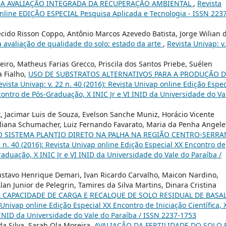
MA AVALIAÇÃO INTEGRADA DA RECUPERAÇÃO AMBIENTAL
,
Revista
 online EDIÇÃO ESPECIAL Pesquisa Aplicada e Tecnologia - ISSN 223
ecido Risson Coppo, Antônio Marcos Azevedo Batista, Jorge Wilian 
a avaliação de qualidade do solo: estado da arte
,
Revista Univap: v
ro, Matheus Farias Grecco, Priscila dos Santos Priebe, Suélen
a Fialho,
USO DE SUBSTRATOS ALTERNATIVOS PARA A PRODUÇÃO D
evista Univap: v. 22 n. 40 (2016): Revista Univap online Edição Espec
ncontro de Pós-Graduação, X INIC Jr e VI INID da Universidade do Va
, Jacimar Luis de Souza, Evelson Sanche Muniz, Horácio Vicente
Juliana Schumacher, Luiz Fernando Favarato, Maria da Penha Angelet
 SISTEMA PLANTIO DIRETO NA PALHA NA REGIÃO CENTRO-SERRA
2 n. 40 (2016): Revista Univap online Edição Especial XX Encontro de
Graduação, X INIC Jr e VI INID da Universidade do Vale do Paraíba /
stavo Henrique Demari, Ivan Ricardo Carvalho, Maicon Nardino,
Alan Junior de Pelegrin, Tamires da Silva Martins, Dinara Cristina
 CAPACIDADE DE CARGA E RECALQUE DE SOLO RESIDUAL DE BASA
a Univap online Edição Especial XX Encontro de Iniciação Científica, 
 INID da Universidade do Vale do Paraíba / ISSN 2237-1753
a Silva, Sarah Ola Moreira,
AVALIAÇÃO DA FERTILIDADE DO SOLO