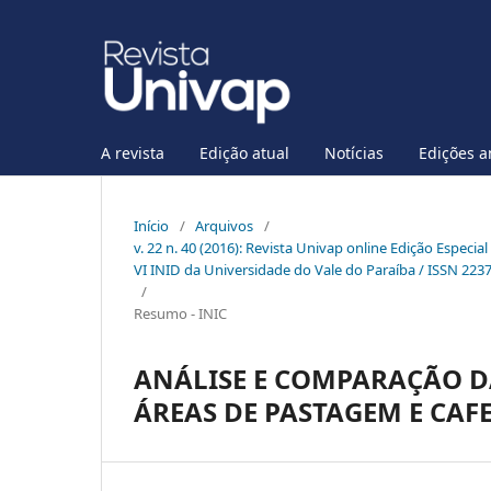
A revista
Edição atual
Notícias
Edições a
Início
/
Arquivos
/
v. 22 n. 40 (2016): Revista Univap online Edição Especia
VI INID da Universidade do Vale do Paraíba / ISSN 223
/
Resumo - INIC
ANÁLISE E COMPARAÇÃO 
ÁREAS DE PASTAGEM E CAF