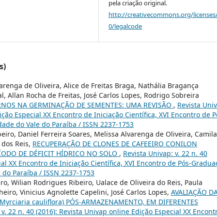
pela criação original.
http://creativecommons.org/licenses
0/legalcode
s)
arenga de Oliveira, Alice de Freitas Braga, Nathália Bragança
l, Allan Rocha de Freitas, José Carlos Lopes, Rodrigo Sobreira
ERNOS NA GERMINAÇÃO DE SEMENTES: UMA REVISÃO
,
Revista Uni
dição Especial XX Encontro de Iniciação Científica, XVI Encontro de P
idade do Vale do Paraíba / ISSN 2237-1753
eiro, Daniel Ferreira Soares, Melissa Alvarenga de Oliveira, Camila
 dos Reis,
RECUPERAÇÃO DE CLONES DE CAFEEIRO CONILON
ÍODO DE DÉFICIT HÍDRICO NO SOLO
,
Revista Univap: v. 22 n. 40
ial XX Encontro de Iniciação Científica, XVI Encontro de Pós-Gradua
e do Paraíba / ISSN 2237-1753
iro, Wilian Rodrigues Ribeiro, Ualace de Oliveira do Reis, Paula
iro, Vinicius Agnolette Capelini, José Carlos Lopes,
AVALIAÇÃO D
yrciaria cauliflora) PÓS-ARMAZENAMENTO, EM DIFERENTES
 v. 22 n. 40 (2016): Revista Univap online Edição Especial XX Encont