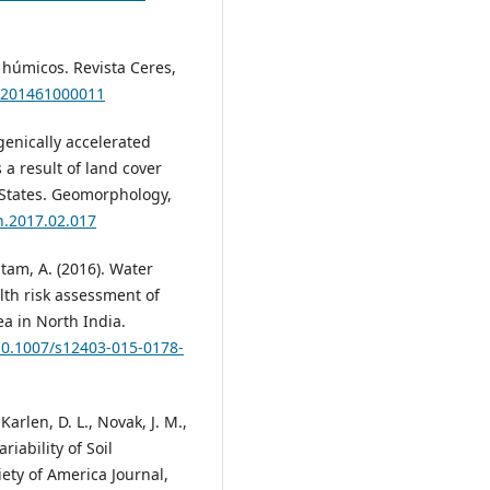
os húmicos. Revista Ceres,
7X201461000011
genically accelerated
a result of land cover
 States. Geomorphology,
h.2017.02.017
utam, A. (2016). Water
lth risk assessment of
a in North India.
/10.1007/s12403-015-0178-
Karlen, D. L., Novak, J. M.,
riability of Soil
iety of America Journal,