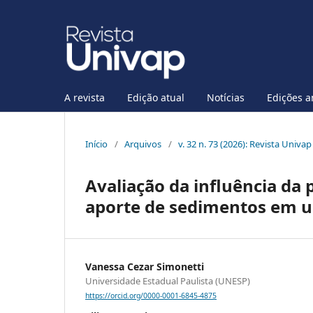
A revista
Edição atual
Notícias
Edições a
Início
/
Arquivos
/
v. 32 n. 73 (2026): Revista Univap
Avaliação da influência da 
aporte de sedimentos em u
Vanessa Cezar Simonetti
Universidade Estadual Paulista (UNESP)
https://orcid.org/0000-0001-6845-4875