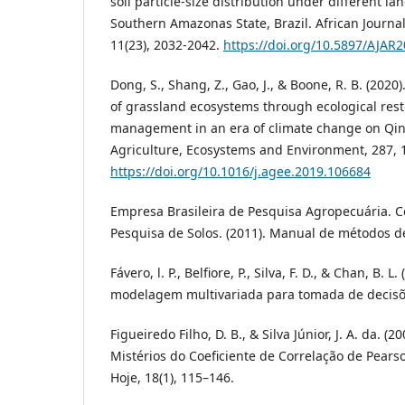
soil particle-size distribution under different la
Southern Amazonas State, Brazil. African Journal
11(23), 2032-2042.
https://doi.org/10.5897/AJAR
Dong, S., Shang, Z., Gao, J., & Boone, R. B. (2020
of grassland ecosystems through ecological res
management in an era of climate change on Qin
Agriculture, Ecosystems and Environment, 287, 
https://doi.org/10.1016/j.agee.2019.106684
Empresa Brasileira de Pesquisa Agropecuária. C
Pesquisa de Solos. (2011). Manual de métodos de
Fávero, l. P., Belfiore, P., Silva, F. D., & Chan, B. 
modelagem multivariada para tomada de decisõe
Figueiredo Filho, D. B., & Silva Júnior, J. A. da. 
Mistérios do Coeficiente de Correlação de Pearson
Hoje, 18(1), 115–146.