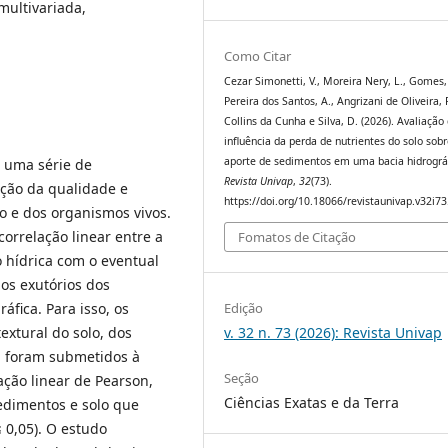
 multivariada,
Como Citar
Cezar Simonetti, V., Moreira Nery, L., Gomes,
Pereira dos Santos, A., Angrizani de Oliveira, 
Collins da Cunha e Silva, D. (2026). Avaliação
influência da perda de nutrientes do solo sobr
aporte de sedimentos em uma bacia hidrográf
r uma série de
Revista Univap
,
32
(73).
ação da qualidade e
https://doi.org/10.18066/revistaunivap.v32i7
 e dos organismos vivos.
correlação linear entre a
Fomatos de Citação
 hídrica com o eventual
os exutórios dos
fica. Para isso, os
Edição
extural do solo, dos
v. 32 n. 73 (2026): Revista Univap
, foram submetidos à
Seção
lação linear de Pearson,
Ciências Exatas e da Terra
edimentos e solo que
≤ 0,05). O estudo