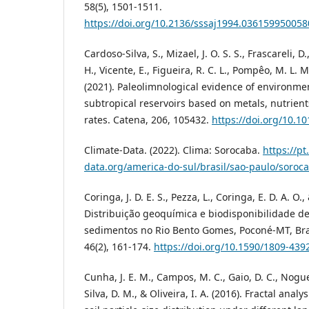
58(5), 1501-1511.
https://doi.org/10.2136/sssaj1994.03615995005
Cardoso-Silva, S., Mizael, J. O. S. S., Frascareli, D.,
H., Vicente, E., Figueira, R. C. L., Pompêo, M. L. 
(2021). Paleolimnological evidence of environme
subtropical reservoirs based on metals, nutrien
rates. Catena, 206, 105432.
https://doi.org/10.1
Climate-Data. (2022). Clima: Sorocaba.
https://pt
data.org/america-do-sul/brasil/sao-paulo/soroc
Coringa, J. D. E. S., Pezza, L., Coringa, E. D. A. O.,
Distribuição geoquímica e biodisponibilidade d
sedimentos no Rio Bento Gomes, Poconé-MT, Bra
46(2), 161-174.
https://doi.org/10.1590/1809-43
Cunha, J. E. M., Campos, M. C., Gaio, D. C., Nogueir
Silva, D. M., & Oliveira, I. A. (2016). Fractal analy