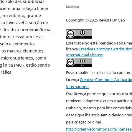
do solo das sub-bacias
Licença
nciem uma relação linear
s, no entanto, grande
Copyright (c) 2026 Revista Univap
co favorável à sorção de
e devido à predominância
tanto, ressaltam-se as
Este trabalho está licenciado sob um
 solo e sedimentos
licença
Creative Commons Attribution
e os macros elementos,
International License
.
s micronutrientes, como
gânica (MO), estão sendo
ráfica.
Esse trabalho está licenciado com um
Licença
Creative Commons Atribuição
Internacional
.
Esta licença permite que outros distr
remixem, adaptem e criem a partir do
trabalho, mesmo para fins comerciais
desde que lhe atribuam o devido créd
pela criação original.
http://creativecommons.org/licenses