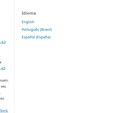
Idioma
English
Português (Brasil)
Español (España)
a
 4.0
a
 4.0
ibuam,
 seu
,
ito
/by/4.