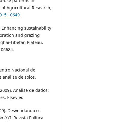
nd-use patterns in
 of Agricultural Research,
2015.10649
). Enhancing sustainability
toration and grazing
ghai-Tibetan Plateau.
106684.
entro Nacional de
 análise de solos.
L. (2009). Análise de dados:
s. Elsevier.
(2009). Desvendando os
 (r). Revista Política