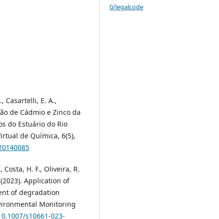
0/legalcode
, Casartelli, E. A.,
ição de Cádmio e Zinco da
s do Estuário do Rio
irtual de Química, 6(5),
.20140085
 Costa, H. F., Oliveira, R.
. (2023). Application of
ent of degradation
nvironmental Monitoring
/10.1007/s10661-023-