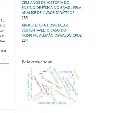
CEM ANOS DE HISTÓRIA DO
ENSINO DE FÍSICA NO BRASIL PELA
ANÁLISE DE LIVROS DIDÁTICOS
235
 G.,
ARQUITETURA HOSPITALAR
R., &
SUSTENTÁVEL: O CASO DO
 da
HOSPITAL ALEMÃO OSWALDO CRUZ
e o
234
ica.
3.4695
Palavras-chave
sobrepeso
segurança de alimentos.
melhoramento genético
suicídio
silvicultura
obesidade
snis
vieses algorítmicos
equidade racial
letramento racial
morfometria
função weibull
sinir
citricultura
citrus latifolia
pnrs
estrutura vertical
pragas
imagem
desempenho precoce