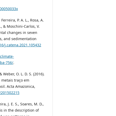
800050033x
 Ferreira, P. A. L., Rosa, A.
M., & Moschini-Carlos, V.
ntal changes in seven
ts, and sedimentation
016/j.catena.2021.105432
.climate-
aba-756/
.
 & Weber, O. L. D. S. (2016).
e metais traço em
sil. Acta Amazonica,
92201502215
a, J. E. S., Soares, M. D.,
sis in the description of