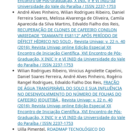
Encontro de Pós-Graduação, X INIC Jr e VI INID da
Universidade do Vale do Paraíba / ISSN 2237-1753
André Alves Pinheiro, Wilian Rodrigues Ribeiro, Daniel
Ferreira Soares, Melissa Alvarenga de Oliveira, Camila
Aparecida da Silva Martins, Edvaldo Fialho dos Reis,
RECUPERAÇÃO DE CLONES DE CAFEEIRO CONILON
VARIEDADE “DIAMANTE ES8112” APÓS PERÍODO DE
DÉFICIT HÍDRICO NO SOLO
,
Revista Univap: v. 22 n. 40
(2016): Revista Univap online Edição Especial XX
Encontro de Iniciação Científica, XVI Encontro de Pós-
Graduação, X INIC Jr e VI INID da Universidade do Vale
do Paraíba / ISSN 2237-1753
Wilian Rodrigues Ribeiro, Vinicius Agnolette Capelini,
Daniel Soares Ferreira, André Alves Pinheiro, Rogério
Rangel Rodrigues, Edvaldo Fialho Dos Reis,
FRAÇÃO
DE ÁGUA TRANSPIRÁVEL DO SOLO E SUA INFLUÊNCIA
NO DESENVOLVIMENTO DO NÚMERO DE FOLHAS DO
CAFEEIRO JEQUITIBÁ
,
Revista Univap: v. 22 n. 40
(2016): Revista Univap online Edição Especial XX
Encontro de Iniciação Científica, XVI Encontro de Pós-
Graduação, X INIC Jr e VI INID da Universidade do Vale
do Paraíba / ISSN 2237-1753
Uilla Pimentel,
ROADMAP TECNOLÓGICO DO