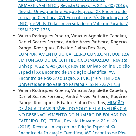
ARMAZENAMENTO
,
Revista Univap: v. 22 n. 40 (2016):
Revista Univap online Edição Especial XX Encontro de
Iniciação Científica, XVI Encontro de Pós-Graduação, X
INIC Jr e VI INID da Universidade do Vale do Paraíba /
ISSN 2237-1753
Wilian Rodrigues Ribeiro, Vinicius Agnolette Capelini,
Daniel Soares Ferreira, André Alves Pinheiro, Rogério
Rangel Rodrigues, Edvaldo Fialho Dos Reis,
COMPORTAMENTO DO CAFEEIRO CONILON JEQUITIBÁ
EM FUNÇÃO DO DÉFICIT HÍDRICO INDUZIDO
,
Revista
Univap: v. 22 n. 40 (2016): Revista Univap online Edição
Especial XX Encontro de Iniciação Científica, XVI
Encontro de Pós-Graduação, X INIC Jr e VI INID da
Universidade do Vale do Paraíba / ISSN 2237-1753
Wilian Rodrigues Ribeiro, Vinicius Agnolette Capelini,
Daniel Soares Ferreira, André Alves Pinheiro, Rogério
Rangel Rodrigues, Edvaldo Fialho Dos Reis,
FRAÇÃO
DE ÁGUA TRANSPIRÁVEL DO SOLO E SUA INFLUÊNCIA
NO DESENVOLVIMENTO DO NÚMERO DE FOLHAS DO
CAFEEIRO JEQUITIBÁ
,
Revista Univap: v. 22 n. 40
(2016): Revista Univap online Edição Especial XX
Encontro de Iniciação Científica, XVI Encontro de Pós-