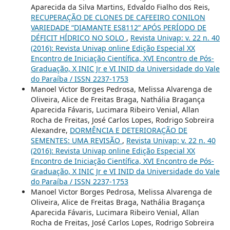
Aparecida da Silva Martins, Edvaldo Fialho dos Reis,
RECUPERAÇÃO DE CLONES DE CAFEEIRO CONILON
VARIEDADE “DIAMANTE ES8112” APÓS PERÍODO DE
DÉFICIT HÍDRICO NO SOLO
,
Revista Univap: v. 22 n. 40
(2016): Revista Univap online Edição Especial XX
Encontro de Iniciação Científica, XVI Encontro de Pós-
Graduação, X INIC Jr e VI INID da Universidade do Vale
do Paraíba / ISSN 2237-1753
Manoel Victor Borges Pedrosa, Melissa Alvarenga de
Oliveira, Alice de Freitas Braga, Nathália Bragança
Aparecida Fávaris, Lucimara Ribeiro Venial, Allan
Rocha de Freitas, José Carlos Lopes, Rodrigo Sobreira
Alexandre,
DORMÊNCIA E DETERIORAÇÃO DE
SEMENTES: UMA REVISÃO
,
Revista Univap: v. 22 n. 40
(2016): Revista Univap online Edição Especial XX
Encontro de Iniciação Científica, XVI Encontro de Pós-
Graduação, X INIC Jr e VI INID da Universidade do Vale
do Paraíba / ISSN 2237-1753
Manoel Victor Borges Pedrosa, Melissa Alvarenga de
Oliveira, Alice de Freitas Braga, Nathália Bragança
Aparecida Fávaris, Lucimara Ribeiro Venial, Allan
Rocha de Freitas, José Carlos Lopes, Rodrigo Sobreira