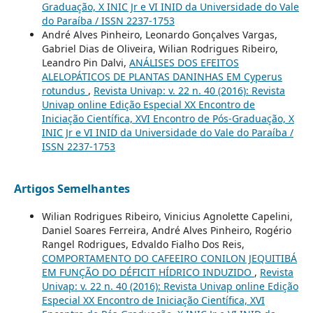
Graduação, X INIC Jr e VI INID da Universidade do Vale
do Paraíba / ISSN 2237-1753
André Alves Pinheiro, Leonardo Gonçalves Vargas,
Gabriel Dias de Oliveira, Wilian Rodrigues Ribeiro,
Leandro Pin Dalvi,
ANÁLISES DOS EFEITOS
ALELOPÁTICOS DE PLANTAS DANINHAS EM Cyperus
rotundus
,
Revista Univap: v. 22 n. 40 (2016): Revista
Univap online Edição Especial XX Encontro de
Iniciação Científica, XVI Encontro de Pós-Graduação, X
INIC Jr e VI INID da Universidade do Vale do Paraíba /
ISSN 2237-1753
Artigos Semelhantes
Wilian Rodrigues Ribeiro, Vinicius Agnolette Capelini,
Daniel Soares Ferreira, André Alves Pinheiro, Rogério
Rangel Rodrigues, Edvaldo Fialho Dos Reis,
COMPORTAMENTO DO CAFEEIRO CONILON JEQUITIBÁ
EM FUNÇÃO DO DÉFICIT HÍDRICO INDUZIDO
,
Revista
Univap: v. 22 n. 40 (2016): Revista Univap online Edição
Especial XX Encontro de Iniciação Científica, XVI