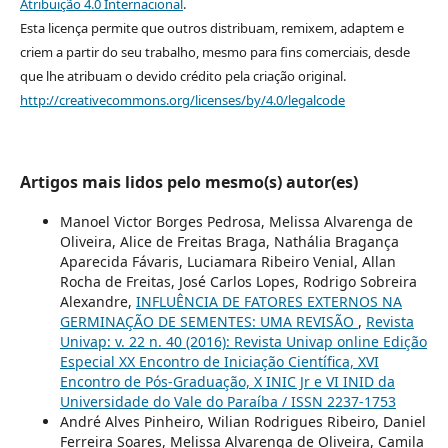
Atribuição 4.0 Internacional
.
Esta licença permite que outros distribuam, remixem, adaptem e
criem a partir do seu trabalho, mesmo para fins comerciais, desde
que lhe atribuam o devido crédito pela criação original.
http://creativecommons.org/licenses/by/4.0/legalcode
Artigos mais lidos pelo mesmo(s) autor(es)
Manoel Victor Borges Pedrosa, Melissa Alvarenga de
Oliveira, Alice de Freitas Braga, Nathália Bragança
Aparecida Fávaris, Luciamara Ribeiro Venial, Allan
Rocha de Freitas, José Carlos Lopes, Rodrigo Sobreira
Alexandre,
INFLUÊNCIA DE FATORES EXTERNOS NA
GERMINAÇÃO DE SEMENTES: UMA REVISÃO
,
Revista
Univap: v. 22 n. 40 (2016): Revista Univap online Edição
Especial XX Encontro de Iniciação Científica, XVI
Encontro de Pós-Graduação, X INIC Jr e VI INID da
Universidade do Vale do Paraíba / ISSN 2237-1753
André Alves Pinheiro, Wilian Rodrigues Ribeiro, Daniel
Ferreira Soares, Melissa Alvarenga de Oliveira, Camila