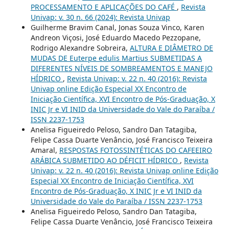
PROCESSAMENTO E APLICAÇÕES DO CAFÉ
,
Revista
Univap: v. 30 n. 66 (2024): Revista Univap
Guilherme Bravim Canal, Jonas Souza Vinco, Karen
Andreon Viçosi, José Eduardo Macedo Pezzopane,
Rodrigo Alexandre Sobreira,
ALTURA E DIÂMETRO DE
MUDAS DE Euterpe edulis Martius SUBMETIDAS A
DIFERENTES NÍVEIS DE SOMBREAMENTOS E MANEJO
HÍDRICO
,
Revista Univap: v. 22 n. 40 (2016): Revista
Univap online Edição Especial XX Encontro de
Iniciação Científica, XVI Encontro de Pós-Graduação, X
INIC Jr e VI INID da Universidade do Vale do Paraíba /
ISSN 2237-1753
Anelisa Figueiredo Peloso, Sandro Dan Tatagiba,
Felipe Cassa Duarte Venâncio, José Francisco Teixeira
Amaral,
RESPOSTAS FOTOSSINTÉTICAS DO CAFEEIRO
ARÁBICA SUBMETIDO AO DÉFICIT HÍDRICO
,
Revista
Univap: v. 22 n. 40 (2016): Revista Univap online Edição
Especial XX Encontro de Iniciação Científica, XVI
Encontro de Pós-Graduação, X INIC Jr e VI INID da
Universidade do Vale do Paraíba / ISSN 2237-1753
Anelisa Figueiredo Peloso, Sandro Dan Tatagiba,
Felipe Cassa Duarte Venâncio, José Francisco Teixeira