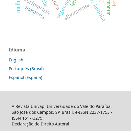
citrus latifolia
morfometria
silvicultura
memória
Idioma
English
Português (Brasil)
Español (España)
A Revista Univap, Universidade do Vale do Paraíba,
São José dos Campos, SP, Brasil. e-ISSN 2237-1753 /
ISSN 1517-3275
Declaração de Direito Autoral