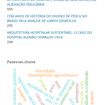
ALIENAÇÃO FIDUCIÁRIA
555
CEM ANOS DE HISTÓRIA DO ENSINO DE FÍSICA NO
BRASIL PELA ANÁLISE DE LIVROS DIDÁTICOS
235
ARQUITETURA HOSPITALAR SUSTENTÁVEL: O CASO DO
HOSPITAL ALEMÃO OSWALDO CRUZ
234
Palavras-chave
obesidade
melhoramento genético
anacardium occidentale
desempenho agronômico
legislação sanitária
segurança de alimentos.
pragas
sinir
letramento racial
equidade racial
física do solo
pnrs
sobrepeso
imagem
krigagem
citricultura
snis