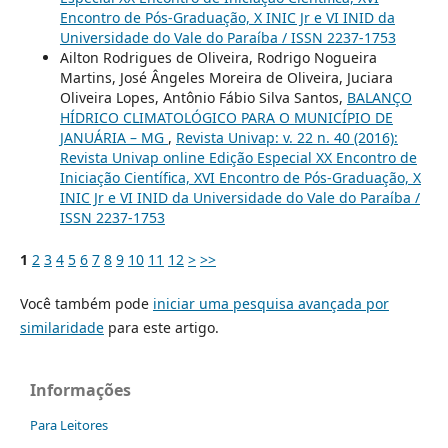
Encontro de Pós-Graduação, X INIC Jr e VI INID da
Universidade do Vale do Paraíba / ISSN 2237-1753
Ailton Rodrigues de Oliveira, Rodrigo Nogueira
Martins, José Ângeles Moreira de Oliveira, Juciara
Oliveira Lopes, Antônio Fábio Silva Santos,
BALANÇO
HÍDRICO CLIMATOLÓGICO PARA O MUNICÍPIO DE
JANUÁRIA – MG
,
Revista Univap: v. 22 n. 40 (2016):
Revista Univap online Edição Especial XX Encontro de
Iniciação Científica, XVI Encontro de Pós-Graduação, X
INIC Jr e VI INID da Universidade do Vale do Paraíba /
ISSN 2237-1753
1
2
3
4
5
6
7
8
9
10
11
12
>
>>
Você também pode
iniciar uma pesquisa avançada por
similaridade
para este artigo.
Informações
Para Leitores