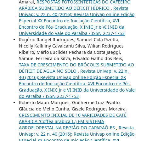
Amaral,
RESPOSTAS FOTOSSINTÉTICAS DO CAFEEIRO
ARÁBICA SUBMETIDO AO DÉFICIT HÍDRICO
,
Revista
Univap: v. 22 n. 40 (2016): Revista Univap online Edição
Especial XX Encontro de Iniciação Científica, XVI
Encontro de Pós-Graduação, X INIC Jr e VI INID da
Universidade do Vale do Paraíba / ISSN 2237-1753
Rogério Rangel Rodrigues, Samuel Cola Pizetta,
Nicolly Kalliliny Cavalcanti Silva, Wilian Rodrigues
Ribeiro, Mário Euclides Pechara da Costa Jaeggi,
Samuel Ferreira da Silva, Edvaldo Fialho dos Reis,
TAXA DE CRESCIMENTO DO BRÓCOLIS SUBMETIDO AO
DÉFICIT DE ÁGUA NO SOLO
,
Revista Univap: v. 22 n.
40 (2016): Revista Univap online Edição Especial XX
Encontro de Iniciação Científica, XVI Encontro de Pós-
Graduação, X INIC Jr e VI INID da Universidade do Vale
do Paraíba / ISSN 2237-1753
Roberto Mauri Marques, Guilherme Luiz Pivatto,
Gláucia de Mello Cunha, Gisele Rodrigues Moreira,
CRESCIMENTO INICIAL DE 10 VARIEDADES DE CAFÉ
ARÁBICA (Coffea arabica L.) EM SISTEMA
AGROFLORESTAL NA REGIÃO DO CAPARAÓ-ES
,
Revista
Univap: v. 22 n. 40 (2016): Revista Univap online Edição
Especial XX Encontro de Iniciação Científica, XVI