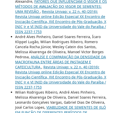
Alexandre,
FATORES QUE INFLUENCIAM O VIGOR E OS
MÉTODOS DE AVALIAÇÃO DO VIGOR DE SEMENTES:
UMA REVISÃO
,
Revista Univap: v. 22 n. 40 (2016):
Revista Univap online Edição Especial XX Encontro de
Iniciação Científica, XVI Encontro de Pós-Graduação, X
INIC Jr e VI INID da Universidade do Vale do Paraíba /
ISSN 2237-1753
André Alves Pinheiro, Daniel Soares Ferreira, Ícaro
Klippel Lugão, Wilian Rodrigues Ribeiro, Romero
Cancela Rocha Júnior, Wesley Catein dos Santos,
Melissa Alvarenga de Oliveira, Manoel Victor Borges
Pedrosa,
ANÁLISE E COMPARAÇÃO DA DENSIDADE DA
MACROFAUNA ENTRE ÁREAS DE PASTAGEM E
CAFEICULTURA
,
Revista Univap: v. 22 n. 40 (2016):
Revista Univap online Edição Especial XX Encontro de
Iniciação Científica, XVI Encontro de Pós-Graduação, X
INIC Jr e VI INID da Universidade do Vale do Paraíba /
ISSN 2237-1753
Wilian Rodrigues Ribeiro, André Alves Pinheiro,
Melissa Alvarenga De Oliveira, Daniel Soares Ferreira,
Leonardo Gonçalves Vargas, Gabriel Dias De Oliveira,
José Carlos Lopes,
VIABILIDADE DE SEMENTES DE JILÓ
EM FUNÇÃO DE DIFERENTES PERÍODOS DE