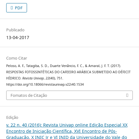
PDF
Publicado
13-04-2017
Como Citar
Peloso, A. F., Tatagiba, S. D., Duarte Venâncio, F. C., & Amaral, J. F. T. (2017).
RESPOSTAS FOTOSSINTÉTICAS DO CAFEEIRO ARÁBICA SUBMETIDO AO DÉFICIT
HÍDRICO.
Revista Univap
,
22
(40), 751.
https://doi.org/10.18066/revistaunivap.v22i40.1534
Fomatos de Citação
Edição
v. 22 n. 40 (2016): Revista Univap online Edição Especial XX
Encontro de Iniciação Científica, XVI Encontro de Pós-
Graduação, X INIC Jr e VI INID da Universidade do Vale do