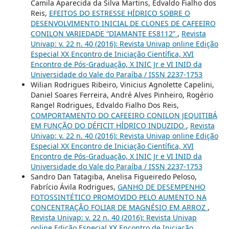
Camila Aparecida da Silva Martins, Edvaldo Fialho dos
Reis,
EFEITOS DO ESTRESSE HÍDRICO SOBRE O
DESENVOLVIMENTO INICIAL DE CLONES DE CAFEEIRO
CONILON VARIEDADE “DIAMANTE ES8112”
,
Revista
Univap: v. 22 n. 40 (2016): Revista Univap online Edição
Especial XX Encontro de Iniciação Científica, XVI
Encontro de Pós-Graduação, X INIC Jr e VI INID da
Universidade do Vale do Paraíba / ISSN 2237-1753
Wilian Rodrigues Ribeiro, Vinicius Agnolette Capelini,
Daniel Soares Ferreira, André Alves Pinheiro, Rogério
Rangel Rodrigues, Edvaldo Fialho Dos Reis,
COMPORTAMENTO DO CAFEEIRO CONILON JEQUITIBÁ
EM FUNÇÃO DO DÉFICIT HÍDRICO INDUZIDO
,
Revista
Univap: v. 22 n. 40 (2016): Revista Univap online Edição
Especial XX Encontro de Iniciação Científica, XVI
Encontro de Pós-Graduação, X INIC Jr e VI INID da
Universidade do Vale do Paraíba / ISSN 2237-1753
Sandro Dan Tatagiba, Anelisa Figueiredo Peloso,
Fabrício Ávila Rodrigues,
GANHO DE DESEMPENHO
FOTOSSINTÉTICO PROMOVIDO PELO AUMENTO NA
CONCENTRAÇÃO FOLIAR DE MAGNÉSIO EM ARROZ
,
Revista Univap: v. 22 n. 40 (2016): Revista Univap
online Edição Especial XX Encontro de Iniciação