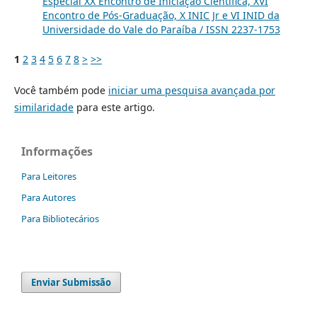
Especial XX Encontro de Iniciação Científica, XVI
Encontro de Pós-Graduação, X INIC Jr e VI INID da
Universidade do Vale do Paraíba / ISSN 2237-1753
1
2
3
4
5
6
7
8
>
>>
Você também pode
iniciar uma pesquisa avançada por
similaridade
para este artigo.
Informações
Para Leitores
Para Autores
Para Bibliotecários
Enviar Submissão