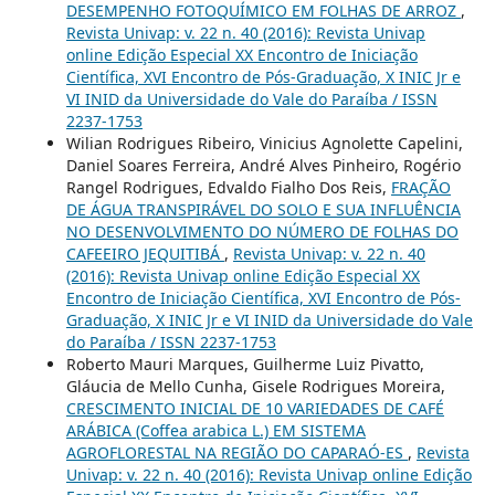
DESEMPENHO FOTOQUÍMICO EM FOLHAS DE ARROZ
,
Revista Univap: v. 22 n. 40 (2016): Revista Univap
online Edição Especial XX Encontro de Iniciação
Científica, XVI Encontro de Pós-Graduação, X INIC Jr e
VI INID da Universidade do Vale do Paraíba / ISSN
2237-1753
Wilian Rodrigues Ribeiro, Vinicius Agnolette Capelini,
Daniel Soares Ferreira, André Alves Pinheiro, Rogério
Rangel Rodrigues, Edvaldo Fialho Dos Reis,
FRAÇÃO
DE ÁGUA TRANSPIRÁVEL DO SOLO E SUA INFLUÊNCIA
NO DESENVOLVIMENTO DO NÚMERO DE FOLHAS DO
CAFEEIRO JEQUITIBÁ
,
Revista Univap: v. 22 n. 40
(2016): Revista Univap online Edição Especial XX
Encontro de Iniciação Científica, XVI Encontro de Pós-
Graduação, X INIC Jr e VI INID da Universidade do Vale
do Paraíba / ISSN 2237-1753
Roberto Mauri Marques, Guilherme Luiz Pivatto,
Gláucia de Mello Cunha, Gisele Rodrigues Moreira,
CRESCIMENTO INICIAL DE 10 VARIEDADES DE CAFÉ
ARÁBICA (Coffea arabica L.) EM SISTEMA
AGROFLORESTAL NA REGIÃO DO CAPARAÓ-ES
,
Revista
Univap: v. 22 n. 40 (2016): Revista Univap online Edição