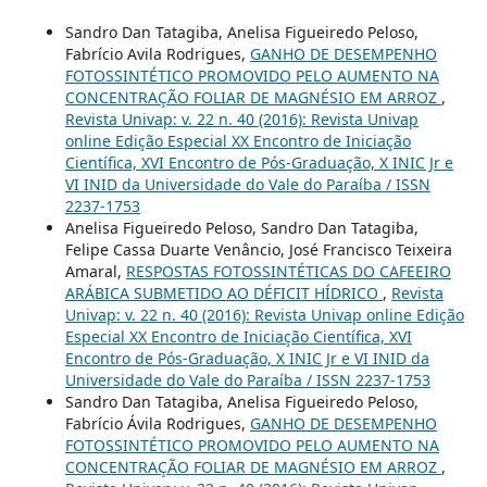
Sandro Dan Tatagiba, Anelisa Figueiredo Peloso,
Fabrício Avila Rodrigues,
GANHO DE DESEMPENHO
FOTOSSINTÉTICO PROMOVIDO PELO AUMENTO NA
CONCENTRAÇÃO FOLIAR DE MAGNÉSIO EM ARROZ
,
Revista Univap: v. 22 n. 40 (2016): Revista Univap
online Edição Especial XX Encontro de Iniciação
Científica, XVI Encontro de Pós-Graduação, X INIC Jr e
VI INID da Universidade do Vale do Paraíba / ISSN
2237-1753
Anelisa Figueiredo Peloso, Sandro Dan Tatagiba,
Felipe Cassa Duarte Venâncio, José Francisco Teixeira
Amaral,
RESPOSTAS FOTOSSINTÉTICAS DO CAFEEIRO
ARÁBICA SUBMETIDO AO DÉFICIT HÍDRICO
,
Revista
Univap: v. 22 n. 40 (2016): Revista Univap online Edição
Especial XX Encontro de Iniciação Científica, XVI
Encontro de Pós-Graduação, X INIC Jr e VI INID da
Universidade do Vale do Paraíba / ISSN 2237-1753
Sandro Dan Tatagiba, Anelisa Figueiredo Peloso,
Fabrício Ávila Rodrigues,
GANHO DE DESEMPENHO
FOTOSSINTÉTICO PROMOVIDO PELO AUMENTO NA
CONCENTRAÇÃO FOLIAR DE MAGNÉSIO EM ARROZ
,