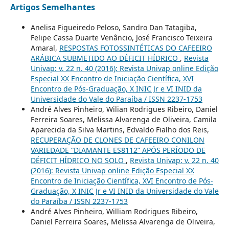
Artigos Semelhantes
Anelisa Figueiredo Peloso, Sandro Dan Tatagiba,
Felipe Cassa Duarte Venâncio, José Francisco Teixeira
Amaral,
RESPOSTAS FOTOSSINTÉTICAS DO CAFEEIRO
ARÁBICA SUBMETIDO AO DÉFICIT HÍDRICO
,
Revista
Univap: v. 22 n. 40 (2016): Revista Univap online Edição
Especial XX Encontro de Iniciação Científica, XVI
Encontro de Pós-Graduação, X INIC Jr e VI INID da
Universidade do Vale do Paraíba / ISSN 2237-1753
André Alves Pinheiro, Wilian Rodrigues Ribeiro, Daniel
Ferreira Soares, Melissa Alvarenga de Oliveira, Camila
Aparecida da Silva Martins, Edvaldo Fialho dos Reis,
RECUPERAÇÃO DE CLONES DE CAFEEIRO CONILON
VARIEDADE “DIAMANTE ES8112” APÓS PERÍODO DE
DÉFICIT HÍDRICO NO SOLO
,
Revista Univap: v. 22 n. 40
(2016): Revista Univap online Edição Especial XX
Encontro de Iniciação Científica, XVI Encontro de Pós-
Graduação, X INIC Jr e VI INID da Universidade do Vale
do Paraíba / ISSN 2237-1753
André Alves Pinheiro, William Rodrigues Ribeiro,
Daniel Ferreira Soares, Melissa Alvarenga de Oliveira,