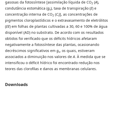
gasosas da fotossíntese [assimilação líquida de CO
(
A
),
2
condutância estomática (
g
), taxa de transpiração (
E
) e
s
concentração interna de CO
(
C
)], as concentrações de
2
i
pigmentos cloroplastídicos e o extravasamento de eletrólitos
(
EE
) em folhas de plantas cultivadas a 30, 60 e 100% de água
disponível (AD) no substrato. De acordo com os resultados
obtidos foi verificado que os déficits hídricos afetaram
negativamente a fotossíntese das plantas, ocasionando
decréscimos significativos em
g
, os quais, estiveram
s
associados a diminuição nos valores de
A
. À medida que se
intensificou o déficit hídrico foi encontrado redução nos
teores das clorofilas e danos as membranas celulares.
Downloads