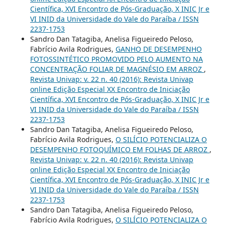
Científica, XVI Encontro de Pós-Graduação, X INIC Jr e
VI INID da Universidade do Vale do Paraíba / ISSN
2237-1753
Sandro Dan Tatagiba, Anelisa Figueiredo Peloso,
Fabrício Avila Rodrigues,
GANHO DE DESEMPENHO
FOTOSSINTÉTICO PROMOVIDO PELO AUMENTO NA
CONCENTRAÇÃO FOLIAR DE MAGNÉSIO EM ARROZ
,
Revista Univap: v. 22 n. 40 (2016): Revista Univap
online Edição Especial XX Encontro de Iniciação
Científica, XVI Encontro de Pós-Graduação, X INIC Jr e
VI INID da Universidade do Vale do Paraíba / ISSN
2237-1753
Sandro Dan Tatagiba, Anelisa Figueiredo Peloso,
Fabrício Avila Rodrigues,
O SILÍCIO POTENCIALIZA O
DESEMPENHO FOTOQUÍMICO EM FOLHAS DE ARROZ
,
Revista Univap: v. 22 n. 40 (2016): Revista Univap
online Edição Especial XX Encontro de Iniciação
Científica, XVI Encontro de Pós-Graduação, X INIC Jr e
VI INID da Universidade do Vale do Paraíba / ISSN
2237-1753
Sandro Dan Tatagiba, Anelisa Figueiredo Peloso,
Fabrício Avila Rodrigues,
O SILÍCIO POTENCIALIZA O