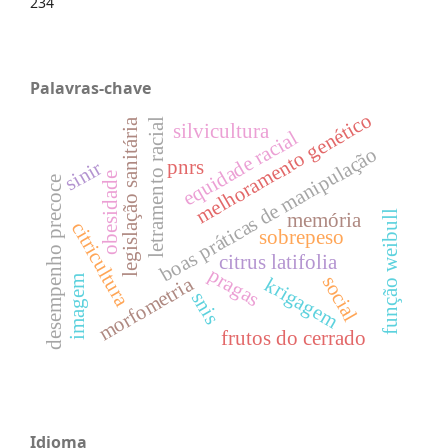
234
Palavras-chave
melhoramento genético
legislação sanitária
letramento racial
silvicultura
equidade racial
boas práticas de manipulação
pnrs
sinir
obesidade
desempenho precoce
função weibull
memória
citricultura
sobrepeso
citrus latifolia
pragas
social
imagem
morfometria
krigagem
snis
frutos do cerrado
Idioma