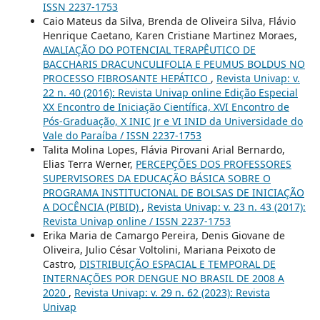
ISSN 2237-1753
Caio Mateus da Silva, Brenda de Oliveira Silva, Flávio
Henrique Caetano, Karen Cristiane Martinez Moraes,
AVALIAÇÃO DO POTENCIAL TERAPÊUTICO DE
BACCHARIS DRACUNCULIFOLIA E PEUMUS BOLDUS NO
PROCESSO FIBROSANTE HEPÁTICO
,
Revista Univap: v.
22 n. 40 (2016): Revista Univap online Edição Especial
XX Encontro de Iniciação Científica, XVI Encontro de
Pós-Graduação, X INIC Jr e VI INID da Universidade do
Vale do Paraíba / ISSN 2237-1753
Talita Molina Lopes, Flávia Pirovani Arial Bernardo,
Elias Terra Werner,
PERCEPÇÕES DOS PROFESSORES
SUPERVISORES DA EDUCAÇÃO BÁSICA SOBRE O
PROGRAMA INSTITUCIONAL DE BOLSAS DE INICIAÇÃO
A DOCÊNCIA (PIBID)
,
Revista Univap: v. 23 n. 43 (2017):
Revista Univap online / ISSN 2237-1753
Erika Maria de Camargo Pereira, Denis Giovane de
Oliveira, Julio César Voltolini, Mariana Peixoto de
Castro,
DISTRIBUIÇÃO ESPACIAL E TEMPORAL DE
INTERNAÇÕES POR DENGUE NO BRASIL DE 2008 A
2020
,
Revista Univap: v. 29 n. 62 (2023): Revista
Univap