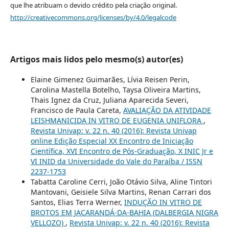
que lhe atribuam o devido crédito pela criação original.
http://creativecommons.org/licenses/by/4.0/legalcode
Artigos mais lidos pelo mesmo(s) autor(es)
Elaine Gimenez Guimarães, Lívia Reisen Perin,
Carolina Mastella Botelho, Taysa Oliveira Martins,
Thais Ignez da Cruz, Juliana Aparecida Severi,
Francisco de Paula Careta,
AVALIAÇÃO DA ATIVIDADE
LEISHMANICIDA IN VITRO DE EUGENIA UNIFLORA
,
Revista Univap: v. 22 n. 40 (2016): Revista Univap
online Edição Especial XX Encontro de Iniciação
Científica, XVI Encontro de Pós-Graduação, X INIC Jr e
VI INID da Universidade do Vale do Paraíba / ISSN
2237-1753
Tabatta Caroline Cerri, João Otávio Silva, Aline Tintori
Mantovani, Geisiele Silva Martins, Renan Carrari dos
Santos, Elias Terra Werner,
INDUÇÃO IN VITRO DE
BROTOS EM JACARANDÁ-DA-BAHIA (DALBERGIA NIGRA
VELLOZO)
,
Revista Univap: v. 22 n. 40 (2016): Revista