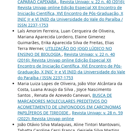
CAPARAÓ CAPIXABA
,
Revista Univap: v. 22 n. 40 (2016):
Revista Univap online Edição Especial XX Encontro de
Iniciação Científica, XVI Encontro de Pós-Graduação, X
INIC Jr e VI INID da Universidade do Vale do Paraíba /
ISSN 2237-1753
Laís Amorim Ferreira, Luan Cerqueira de Oliveira,
Mariana Aparecida Lordeiro, Elaine Gimenez
Guimarães, Erika Aparecida Silva de Freitas, Elias
Terra Werner,
UTILIZAÇÃO DO JOGO LÚDICO NO
ENSINO DE BIOLOGIA
,
Revista Univap: v. 22 n. 40
(2016): Revista Univap online Edição Especial XX
Encontro de Iniciação Científica, XVI Encontro de Pós-
Graduação, X INIC Jr e VI INID da Universidade do Vale
do Paraíba / ISSN 2237-1753
Maria Luiza Lopes de Oliveira, João Vitor Alcântara da
Costa, Luana Araujo da Silva , Joyce Nascimento
Santos , Renata de Azevedo Canevari,
BUSCA DE
MARCADORES MOLECULARES PREDITIVOS DO
ACOMETIMENTO DE LINFONODOS EM CARCINOMAS
PAPILÍFEROS DE TIREOIDE
,
Revista Univap: v. 28 n. 59
(2022): Revista Univap online
João Otávio Silva Malaquias, Aline Tintori Mantovani,
Tabatta Caroline Cerri França, Geisiele Silva Martins,