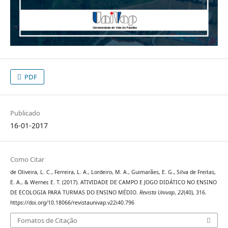
PDF
Publicado
16-01-2017
Como Citar
de Oliveira, L. C., Ferreira, L. A., Lordeiro, M. A., Guimarães, E. G., Silva de Freitas,
E. A., & Werner, E. T. (2017). ATIVIDADE DE CAMPO E JOGO DIDÁTICO NO ENSINO
DE ECOLOGIA PARA TURMAS DO ENSINO MÉDIO.
Revista Univap
,
22
(40), 316.
https://doi.org/10.18066/revistaunivap.v22i40.796
Fomatos de Citação