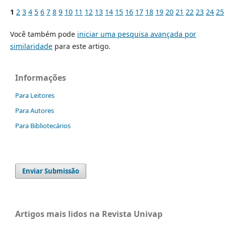
1
2
3
4
5
6
7
8
9
10
11
12
13
14
15
16
17
18
19
20
21
22
23
24
25
Você também pode
iniciar uma pesquisa avançada por
similaridade
para este artigo.
Informações
Para Leitores
Para Autores
Para Bibliotecários
Enviar Submissão
Artigos mais lidos na Revista Univap