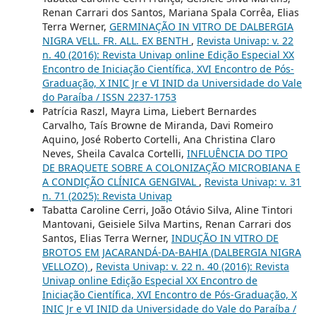
Renan Carrari dos Santos, Mariana Spala Corrêa, Elias
Terra Werner,
GERMINAÇÃO IN VITRO DE DALBERGIA
NIGRA VELL. FR. ALL. EX BENTH
,
Revista Univap: v. 22
n. 40 (2016): Revista Univap online Edição Especial XX
Encontro de Iniciação Científica, XVI Encontro de Pós-
Graduação, X INIC Jr e VI INID da Universidade do Vale
do Paraíba / ISSN 2237-1753
Patrícia Raszl, Mayra Lima, Liebert Bernardes
Carvalho, Taís Browne de Miranda, Davi Romeiro
Aquino, José Roberto Cortelli, Ana Christina Claro
Neves, Sheila Cavalca Cortelli,
INFLUÊNCIA DO TIPO
DE BRAQUETE SOBRE A COLONIZAÇÃO MICROBIANA E
A CONDIÇÃO CLÍNICA GENGIVAL
,
Revista Univap: v. 31
n. 71 (2025): Revista Univap
Tabatta Caroline Cerri, João Otávio Silva, Aline Tintori
Mantovani, Geisiele Silva Martins, Renan Carrari dos
Santos, Elias Terra Werner,
INDUÇÃO IN VITRO DE
BROTOS EM JACARANDÁ-DA-BAHIA (DALBERGIA NIGRA
VELLOZO)
,
Revista Univap: v. 22 n. 40 (2016): Revista
Univap online Edição Especial XX Encontro de
Iniciação Científica, XVI Encontro de Pós-Graduação, X
INIC Jr e VI INID da Universidade do Vale do Paraíba /