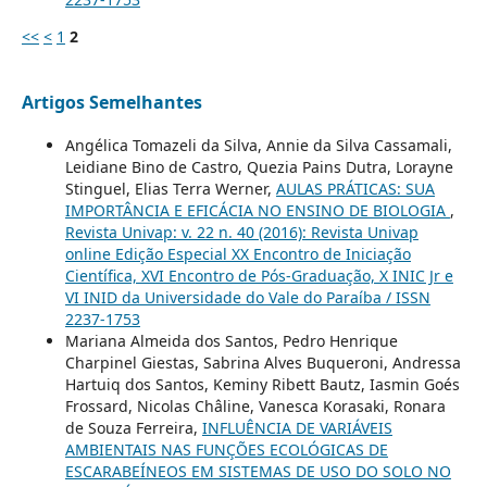
<<
<
1
2
Artigos Semelhantes
Angélica Tomazeli da Silva, Annie da Silva Cassamali,
Leidiane Bino de Castro, Quezia Pains Dutra, Lorayne
Stinguel, Elias Terra Werner,
AULAS PRÁTICAS: SUA
IMPORTÂNCIA E EFICÁCIA NO ENSINO DE BIOLOGIA
,
Revista Univap: v. 22 n. 40 (2016): Revista Univap
online Edição Especial XX Encontro de Iniciação
Científica, XVI Encontro de Pós-Graduação, X INIC Jr e
VI INID da Universidade do Vale do Paraíba / ISSN
2237-1753
Mariana Almeida dos Santos, Pedro Henrique
Charpinel Giestas, Sabrina Alves Buqueroni, Andressa
Hartuiq dos Santos, Keminy Ribett Bautz, Iasmin Goés
Frossard, Nicolas Châline, Vanesca Korasaki, Ronara
de Souza Ferreira,
INFLUÊNCIA DE VARIÁVEIS
AMBIENTAIS NAS FUNÇÕES ECOLÓGICAS DE
ESCARABEÍNEOS EM SISTEMAS DE USO DO SOLO NO