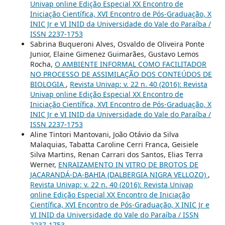
Univap online Edição Especial XX Encontro de
Iniciação Científica, XVI Encontro de Pós-Graduação, X
INIC Jr e VI INID da Universidade do Vale do Paraíba /
ISSN 2237-1753
Sabrina Buqueroni Alves, Osvaldo de Oliveira Ponte
Junior, Elaine Gimenez Guimarães, Gustavo Lemos
Rocha,
O AMBIENTE INFORMAL COMO FACILITADOR
NO PROCESSO DE ASSIMILAÇÃO DOS CONTEÚDOS DE
BIOLOGIA
,
Revista Univap: v. 22 n. 40 (2016): Revista
Univap online Edição Especial XX Encontro de
Iniciação Científica, XVI Encontro de Pós-Graduação, X
INIC Jr e VI INID da Universidade do Vale do Paraíba /
ISSN 2237-1753
Aline Tintori Mantovani, João Otávio da Silva
Malaquias, Tabatta Caroline Cerri Franca, Geisiele
Silva Martins, Renan Carrari dos Santos, Elias Terra
Werner,
ENRAIZAMENTO IN VITRO DE BROTOS DE
JACARANDÁ-DA-BAHIA (DALBERGIA NIGRA VELLOZO)
,
Revista Univap: v. 22 n. 40 (2016): Revista Univap
online Edição Especial XX Encontro de Iniciação
Científica, XVI Encontro de Pós-Graduação, X INIC Jr e
VI INID da Universidade do Vale do Paraíba / ISSN
2237-1753