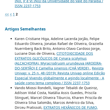
INIC Jr e VI INID da Universidade do Vale do Paraíba /
ISSN 2237-1753
<<
<
1
2
Artigos Semelhantes
Karen Cristiane Higa, Adeline Lacerda Jorjão, Felipe
Eduardo Oliveira, Jonatas Rafael de Oliveira, Graziella
Nuernberg Back Brito, Antonio Olavo Cardoso Jorge,
Luciane Dias de Oliveira,
CITOTOXICIDADE DOS
EXTRATOS GLICÓLICOS DE Cynara scolymus
(ALCACHOFRA), Myracrodruom urundeuva (AROEIRA-
DO-SERTÃO) E Camellia sinensis (CHÁ VERDE)
,
Revista
Univap: v. 25 n. 48 (2019): Revista Univap online Edição
Especial Vivendo globalmente e agindo localmente - A
saúde como tema complexo / ISSN 2237-1753
Vando Miossi Rondelli, Vagner Tebaldi de Queiroz,
Adilson Vidal Costa, Natália Assis Guedes, Priscila
Stinguel, Marcel Oliveira Tiburcio, Kharen Priscila de
Oliveira Silva Salomão, Marcos Américo da Silva,
Dirceu Pratissoli,
EXTRATOS HEXÂNICOS DE FUMO,