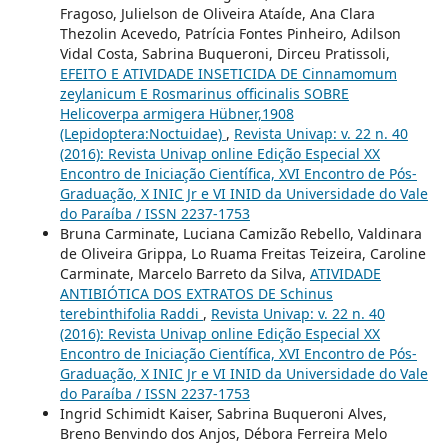
Fragoso, Julielson de Oliveira Ataíde, Ana Clara
Thezolin Acevedo, Patrícia Fontes Pinheiro, Adilson
Vidal Costa, Sabrina Buqueroni, Dirceu Pratissoli,
EFEITO E ATIVIDADE INSETICIDA DE Cinnamomum
zeylanicum E Rosmarinus officinalis SOBRE
Helicoverpa armigera Hübner,1908
(Lepidoptera:Noctuidae)
,
Revista Univap: v. 22 n. 40
(2016): Revista Univap online Edição Especial XX
Encontro de Iniciação Científica, XVI Encontro de Pós-
Graduação, X INIC Jr e VI INID da Universidade do Vale
do Paraíba / ISSN 2237-1753
Bruna Carminate, Luciana Camizão Rebello, Valdinara
de Oliveira Grippa, Lo Ruama Freitas Teizeira, Caroline
Carminate, Marcelo Barreto da Silva,
ATIVIDADE
ANTIBIÓTICA DOS EXTRATOS DE Schinus
terebinthifolia Raddi
,
Revista Univap: v. 22 n. 40
(2016): Revista Univap online Edição Especial XX
Encontro de Iniciação Científica, XVI Encontro de Pós-
Graduação, X INIC Jr e VI INID da Universidade do Vale
do Paraíba / ISSN 2237-1753
Ingrid Schimidt Kaiser, Sabrina Buqueroni Alves,
Breno Benvindo dos Anjos, Débora Ferreira Melo