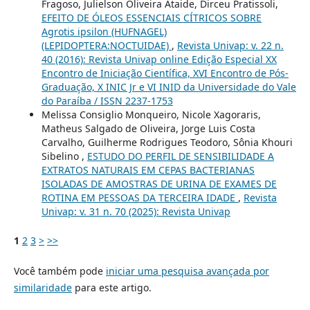
Fragoso, Julielson Oliveira Ataide, Dirceu Pratissoli,
EFEITO DE ÓLEOS ESSENCIAIS CÍTRICOS SOBRE
Agrotis ipsilon (HUFNAGEL)
(LEPIDOPTERA:NOCTUIDAE)
,
Revista Univap: v. 22 n.
40 (2016): Revista Univap online Edição Especial XX
Encontro de Iniciação Científica, XVI Encontro de Pós-
Graduação, X INIC Jr e VI INID da Universidade do Vale
do Paraíba / ISSN 2237-1753
Melissa Consiglio Monqueiro, Nicole Xagoraris,
Matheus Salgado de Oliveira, Jorge Luis Costa
Carvalho, Guilherme Rodrigues Teodoro, Sônia Khouri
Sibelino ,
ESTUDO DO PERFIL DE SENSIBILIDADE A
EXTRATOS NATURAIS EM CEPAS BACTERIANAS
ISOLADAS DE AMOSTRAS DE URINA DE EXAMES DE
ROTINA EM PESSOAS DA TERCEIRA IDADE
,
Revista
Univap: v. 31 n. 70 (2025): Revista Univap
1
2
3
>
>>
Você também pode
iniciar uma pesquisa avançada por
similaridade
para este artigo.