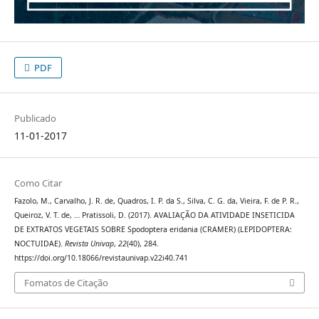
PDF
Publicado
11-01-2017
Como Citar
Fazolo, M., Carvalho, J. R. de, Quadros, I. P. da S., Silva, C. G. da, Vieira, F. de P. R.,
Queiroz, V. T. de, … Pratissoli, D. (2017). AVALIAÇÃO DA ATIVIDADE INSETICIDA
DE EXTRATOS VEGETAIS SOBRE Spodoptera eridania (CRAMER) (LEPIDOPTERA:
NOCTUIDAE).
Revista Univap
,
22
(40), 284.
https://doi.org/10.18066/revistaunivap.v22i40.741
Fomatos de Citação