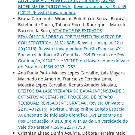
ATIVIDADE ANTIFÚNGICA E INCORPORAÇÃO EM
BIOFILME DE QUITOSANA
,
Revista Univap: v. 28 n. 59
(2022): Revista Univap online
Bruna Carminate, Winicius Botelho de Souza, Bianca
Botelho de Souza, Tatiana Fiorotti Rodrigues, Marcelo
Barreto da Silva,
ATIVIDADE DE EXTRATOS
ETANÓLICOS SOBRE O CRECIMENTO “IN VITRO” DE
COLLETROTRICHUM MUSAE
,
Revista Univap: v. 22 n.
40 (2016): Revista Univap online Edição Especial XX
Encontro de Iniciação Científica, XVI Encontro de Pós-
Graduação, X INIC Jr e VI INID da Universidade do Vale
do Paraíba / ISSN 2237-1753
Ana Paula Pinto, Moisés Lopes Carvalho, Laís Mayara
Machado de Amorim, Francielzo Ferreira Lima,
Moacira Lopes Carvalho, Renata Amadei Nicolau,
EFEITOS DA LASERTERAPIA DE BAIXA INTENSIDADE E
EXTRATOS VEGETAIS NO PROCESSO DE REPARO
TECIDUAL: REVISÃO INTEGRATIVA
,
Revista Univap: v.
22 n. 40 (2016): Revista Univap online Edição Especial
XX Encontro de Iniciação Científica, XVI Encontro de
Pós-Graduação, X INIC Jr e VI INID da Universidade do
Vale do Paraíba / ISSN 2237-1753
Cristhian Eliseo Durán Aguirre, Débora Ferreira Melo