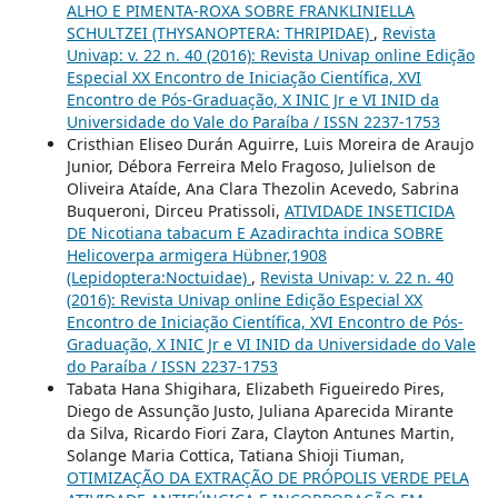
ALHO E PIMENTA-ROXA SOBRE FRANKLINIELLA
SCHULTZEI (THYSANOPTERA: THRIPIDAE)
,
Revista
Univap: v. 22 n. 40 (2016): Revista Univap online Edição
Especial XX Encontro de Iniciação Científica, XVI
Encontro de Pós-Graduação, X INIC Jr e VI INID da
Universidade do Vale do Paraíba / ISSN 2237-1753
Cristhian Eliseo Durán Aguirre, Luis Moreira de Araujo
Junior, Débora Ferreira Melo Fragoso, Julielson de
Oliveira Ataíde, Ana Clara Thezolin Acevedo, Sabrina
Buqueroni, Dirceu Pratissoli,
ATIVIDADE INSETICIDA
DE Nicotiana tabacum E Azadirachta indica SOBRE
Helicoverpa armigera Hübner,1908
(Lepidoptera:Noctuidae)
,
Revista Univap: v. 22 n. 40
(2016): Revista Univap online Edição Especial XX
Encontro de Iniciação Científica, XVI Encontro de Pós-
Graduação, X INIC Jr e VI INID da Universidade do Vale
do Paraíba / ISSN 2237-1753
Tabata Hana Shigihara, Elizabeth Figueiredo Pires,
Diego de Assunção Justo, Juliana Aparecida Mirante
da Silva, Ricardo Fiori Zara, Clayton Antunes Martin,
Solange Maria Cottica, Tatiana Shioji Tiuman,
OTIMIZAÇÃO DA EXTRAÇÃO DE PRÓPOLIS VERDE PELA