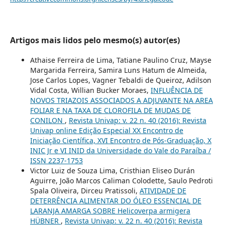
Artigos mais lidos pelo mesmo(s) autor(es)
Athaise Ferreira de Lima, Tatiane Paulino Cruz, Mayse
Margarida Ferreira, Samira Luns Hatum de Almeida,
Jose Carlos Lopes, Vagner Tebaldi de Queiroz, Adilson
Vidal Costa, Willian Bucker Moraes,
INFLUÊNCIA DE
NOVOS TRIAZOIS ASSOCIADOS A ADJUVANTE NA AREA
FOLIAR E NA TAXA DE CLOROFILA DE MUDAS DE
CONILON
,
Revista Univap: v. 22 n. 40 (2016): Revista
Univap online Edição Especial XX Encontro de
Iniciação Científica, XVI Encontro de Pós-Graduação, X
INIC Jr e VI INID da Universidade do Vale do Paraíba /
ISSN 2237-1753
Victor Luiz de Souza Lima, Cristhian Eliseo Durán
Aguirre, João Marcos Caliman Colodette, Saulo Pedroti
Spala Oliveira, Dirceu Pratissoli,
ATIVIDADE DE
DETERRÊNCIA ALIMENTAR DO ÓLEO ESSENCIAL DE
LARANJA AMARGA SOBRE Helicoverpa armigera
HÜBNER
,
Revista Univap: v. 22 n. 40 (2016): Revista