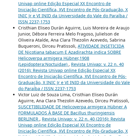
Univap online Edição Especial XX Encontro de
Iniciação Científica, XVI Encontro de Pós-Graduação, X
INIC Jr e VI INID da Universidade do Vale do Paraíba /
ISSN 2237-1753
Cristhian Eliseo Durán Aguirre, Luis Moreira de Araujo
Junior, Débora Ferreira Melo Fragoso, Julielson de
Oliveira Ataíde, Ana Clara Thezolin Acevedo, Sabrina
Buqueroni, Dirceu Pratissoli,
ATIVIDADE INSETICIDA
DE Nicotiana tabacum E Azadirachta indica SOBRE
Helicoverpa armigera Hübner,1908
(Lepidoptera:Noctuidae)
,
Revista Univap: v. 22 n. 40
(2016): Revista Univap online Edição Especial XX
Encontro de Iniciação Científica, XVI Encontro de Pós-
Graduação, X INIC Jr e VI INID da Universidade do Vale
do Paraíba / ISSN 2237-1753
Victor Luiz de Souza Lima, Cristhian Eliseo Durán
Aguirre, Ana Clara Thezolin Azevedo, Dirceu Pratissoli,
SUSCETIBILIDADE DE Helicoverpa armigera Hübner A
FORMULADOS À BASE DE Bacillus thuringiensis
BERLINER
,
Revista Univap: v. 22 n. 40 (2016): Revista
Univap online Edição Especial XX Encontro de
Iniciação Científica, XVI Encontro de Pós-Graduação, X