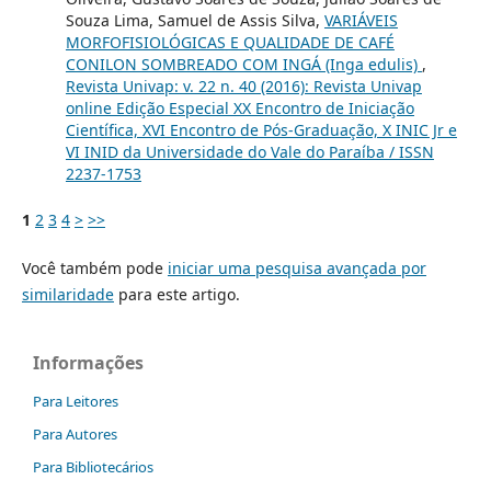
Souza Lima, Samuel de Assis Silva,
VARIÁVEIS
MORFOFISIOLÓGICAS E QUALIDADE DE CAFÉ
CONILON SOMBREADO COM INGÁ (Inga edulis)
,
Revista Univap: v. 22 n. 40 (2016): Revista Univap
online Edição Especial XX Encontro de Iniciação
Científica, XVI Encontro de Pós-Graduação, X INIC Jr e
VI INID da Universidade do Vale do Paraíba / ISSN
2237-1753
1
2
3
4
>
>>
Você também pode
iniciar uma pesquisa avançada por
similaridade
para este artigo.
Informações
Para Leitores
Para Autores
Para Bibliotecários