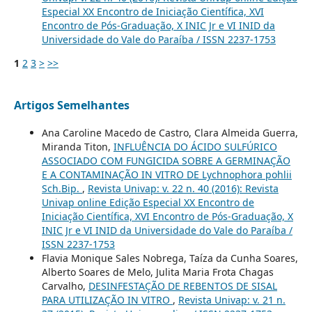
Especial XX Encontro de Iniciação Científica, XVI
Encontro de Pós-Graduação, X INIC Jr e VI INID da
Universidade do Vale do Paraíba / ISSN 2237-1753
1
2
3
>
>>
Artigos Semelhantes
Ana Caroline Macedo de Castro, Clara Almeida Guerra,
Miranda Titon,
INFLUÊNCIA DO ÁCIDO SULFÚRICO
ASSOCIADO COM FUNGICIDA SOBRE A GERMINAÇÃO
E A CONTAMINAÇÃO IN VITRO DE Lychnophora pohlii
Sch.Bip.
,
Revista Univap: v. 22 n. 40 (2016): Revista
Univap online Edição Especial XX Encontro de
Iniciação Científica, XVI Encontro de Pós-Graduação, X
INIC Jr e VI INID da Universidade do Vale do Paraíba /
ISSN 2237-1753
Flavia Monique Sales Nobrega, Taíza da Cunha Soares,
Alberto Soares de Melo, Julita Maria Frota Chagas
Carvalho,
DESINFESTAÇÃO DE REBENTOS DE SISAL
PARA UTILIZAÇÃO IN VITRO
,
Revista Univap: v. 21 n.