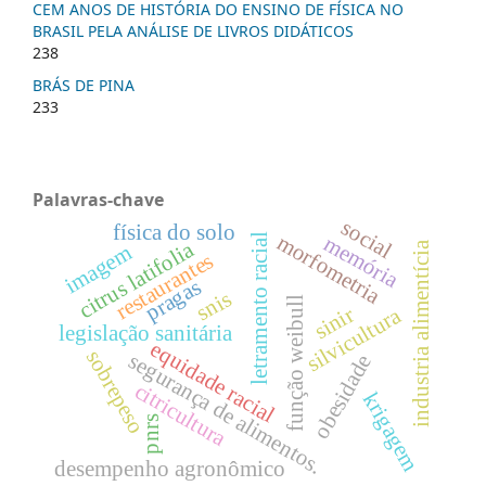
CEM ANOS DE HISTÓRIA DO ENSINO DE FÍSICA NO
BRASIL PELA ANÁLISE DE LIVROS DIDÁTICOS
238
BRÁS DE PINA
233
Palavras-chave
social
física do solo
morfometria
memória
letramento racial
citrus latifolia
industria alimentícia
imagem
restaurantes
pragas
snis
função weibull
sinir
silvicultura
legislação sanitária
equidade racial
sobrepeso
segurança de alimentos.
obesidade
citricultura
krigagem
pnrs
desempenho agronômico