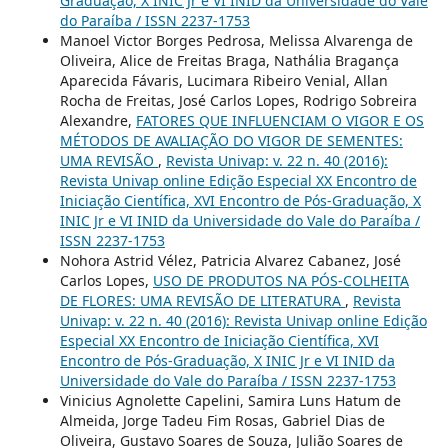
Graduação, X INIC Jr e VI INID da Universidade do Vale
do Paraíba / ISSN 2237-1753
Manoel Victor Borges Pedrosa, Melissa Alvarenga de
Oliveira, Alice de Freitas Braga, Nathália Bragança
Aparecida Fávaris, Lucimara Ribeiro Venial, Allan
Rocha de Freitas, José Carlos Lopes, Rodrigo Sobreira
Alexandre,
FATORES QUE INFLUENCIAM O VIGOR E OS
MÉTODOS DE AVALIAÇÃO DO VIGOR DE SEMENTES:
UMA REVISÃO
,
Revista Univap: v. 22 n. 40 (2016):
Revista Univap online Edição Especial XX Encontro de
Iniciação Científica, XVI Encontro de Pós-Graduação, X
INIC Jr e VI INID da Universidade do Vale do Paraíba /
ISSN 2237-1753
Nohora Astrid Vélez, Patricia Alvarez Cabanez, José
Carlos Lopes,
USO DE PRODUTOS NA PÓS-COLHEITA
DE FLORES: UMA REVISÃO DE LITERATURA
,
Revista
Univap: v. 22 n. 40 (2016): Revista Univap online Edição
Especial XX Encontro de Iniciação Científica, XVI
Encontro de Pós-Graduação, X INIC Jr e VI INID da
Universidade do Vale do Paraíba / ISSN 2237-1753
Vinicius Agnolette Capelini, Samira Luns Hatum de
Almeida, Jorge Tadeu Fim Rosas, Gabriel Dias de
Oliveira, Gustavo Soares de Souza, Julião Soares de