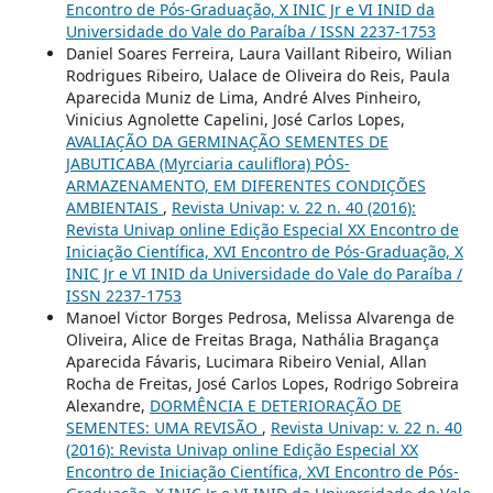
Encontro de Pós-Graduação, X INIC Jr e VI INID da
Universidade do Vale do Paraíba / ISSN 2237-1753
Daniel Soares Ferreira, Laura Vaillant Ribeiro, Wilian
Rodrigues Ribeiro, Ualace de Oliveira do Reis, Paula
Aparecida Muniz de Lima, André Alves Pinheiro,
Vinicius Agnolette Capelini, José Carlos Lopes,
AVALIAÇÃO DA GERMINAÇÃO SEMENTES DE
JABUTICABA (Myrciaria cauliflora) PÓS-
ARMAZENAMENTO, EM DIFERENTES CONDIÇÕES
AMBIENTAIS
,
Revista Univap: v. 22 n. 40 (2016):
Revista Univap online Edição Especial XX Encontro de
Iniciação Científica, XVI Encontro de Pós-Graduação, X
INIC Jr e VI INID da Universidade do Vale do Paraíba /
ISSN 2237-1753
Manoel Victor Borges Pedrosa, Melissa Alvarenga de
Oliveira, Alice de Freitas Braga, Nathália Bragança
Aparecida Fávaris, Lucimara Ribeiro Venial, Allan
Rocha de Freitas, José Carlos Lopes, Rodrigo Sobreira
Alexandre,
DORMÊNCIA E DETERIORAÇÃO DE
SEMENTES: UMA REVISÃO
,
Revista Univap: v. 22 n. 40
(2016): Revista Univap online Edição Especial XX
Encontro de Iniciação Científica, XVI Encontro de Pós-