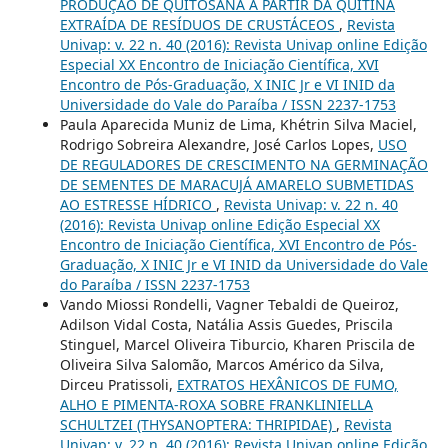
PRODUÇÃO DE QUITOSANA A PARTIR DA QUITINA
EXTRAÍDA DE RESÍDUOS DE CRUSTÁCEOS
,
Revista
Univap: v. 22 n. 40 (2016): Revista Univap online Edição
Especial XX Encontro de Iniciação Científica, XVI
Encontro de Pós-Graduação, X INIC Jr e VI INID da
Universidade do Vale do Paraíba / ISSN 2237-1753
Paula Aparecida Muniz de Lima, Khétrin Silva Maciel,
Rodrigo Sobreira Alexandre, José Carlos Lopes,
USO
DE REGULADORES DE CRESCIMENTO NA GERMINAÇÃO
DE SEMENTES DE MARACUJÁ AMARELO SUBMETIDAS
AO ESTRESSE HÍDRICO
,
Revista Univap: v. 22 n. 40
(2016): Revista Univap online Edição Especial XX
Encontro de Iniciação Científica, XVI Encontro de Pós-
Graduação, X INIC Jr e VI INID da Universidade do Vale
do Paraíba / ISSN 2237-1753
Vando Miossi Rondelli, Vagner Tebaldi de Queiroz,
Adilson Vidal Costa, Natália Assis Guedes, Priscila
Stinguel, Marcel Oliveira Tiburcio, Kharen Priscila de
Oliveira Silva Salomão, Marcos Américo da Silva,
Dirceu Pratissoli,
EXTRATOS HEXÂNICOS DE FUMO,
ALHO E PIMENTA-ROXA SOBRE FRANKLINIELLA
SCHULTZEI (THYSANOPTERA: THRIPIDAE)
,
Revista
Univap: v. 22 n. 40 (2016): Revista Univap online Edição