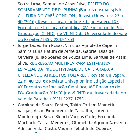
Souza Lima, Samuel de Assis Silva,
EFEITO DO
SOMBRAMENTO DE PUPUNHA (Bactris gasipaes) NA
CULTURA DO CAFÉ CONILON
,
Revista Univap: v. 22 n.
40 (2016): Revista Univap online Edição Especial XX
Encontro de Iniciação Científica, XVI Encontro de Pós-
Graduação, X INIC Jr e VI INID da Universidade do Vale
do Paraíba / ISSN 2237-1753
Jorge Tadeu Fim Rosas, Vinícius Agnolette Capelini,
Samira Luns Hatum de Almeida, Gabriel Dias de
Oliveira, Julião Soares de Souza Lima, Samuel de Assis
Silva,
REGRESSÃO MÚLTIPLA PARA ESTIMATIVA
ESPACIAL DA PRODUTIVIDADE DE CAFÉ ARÁBICA
UTILIZANDO ATRIBUTOS FOLIARES
,
Revista Univap: v.
22 n. 40 (2016): Revista Univap online Edição Especial
XX Encontro de Iniciação Científica, XVI Encontro de
Pós-Graduação, X INIC Jr e VI INID da Universidade do
Vale do Paraíba / ISSN 2237-1753
Caroline de Souza Fontes, Talita Cattem Mainetti
Vargas, Arlan Figueiredo de Carvalho, Lorena
Montenegro Silva, Blenda Vargas Cade, Fernanda
Machado Carrai Medeiros, Otoniel de Aquino Azevedo,
Adilson Vidal Costa, Vagner Tebaldi de Queiroz,