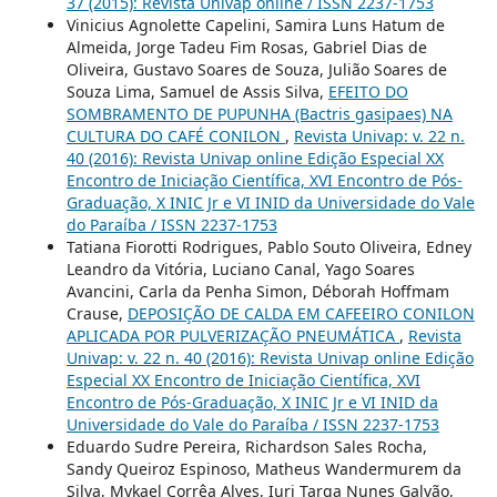
37 (2015): Revista Univap online / ISSN 2237-1753
Vinicius Agnolette Capelini, Samira Luns Hatum de
Almeida, Jorge Tadeu Fim Rosas, Gabriel Dias de
Oliveira, Gustavo Soares de Souza, Julião Soares de
Souza Lima, Samuel de Assis Silva,
EFEITO DO
SOMBRAMENTO DE PUPUNHA (Bactris gasipaes) NA
CULTURA DO CAFÉ CONILON
,
Revista Univap: v. 22 n.
40 (2016): Revista Univap online Edição Especial XX
Encontro de Iniciação Científica, XVI Encontro de Pós-
Graduação, X INIC Jr e VI INID da Universidade do Vale
do Paraíba / ISSN 2237-1753
Tatiana Fiorotti Rodrigues, Pablo Souto Oliveira, Edney
Leandro da Vitória, Luciano Canal, Yago Soares
Avancini, Carla da Penha Simon, Déborah Hoffmam
Crause,
DEPOSIÇÃO DE CALDA EM CAFEEIRO CONILON
APLICADA POR PULVERIZAÇÃO PNEUMÁTICA
,
Revista
Univap: v. 22 n. 40 (2016): Revista Univap online Edição
Especial XX Encontro de Iniciação Científica, XVI
Encontro de Pós-Graduação, X INIC Jr e VI INID da
Universidade do Vale do Paraíba / ISSN 2237-1753
Eduardo Sudre Pereira, Richardson Sales Rocha,
Sandy Queiroz Espinoso, Matheus Wandermurem da
Silva, Mykael Corrêa Alves, Iuri Targa Nunes Galvão,