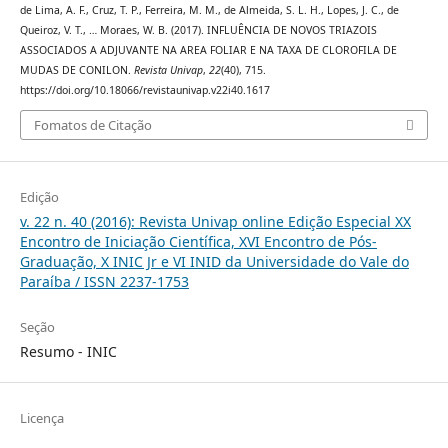
de Lima, A. F., Cruz, T. P., Ferreira, M. M., de Almeida, S. L. H., Lopes, J. C., de
Queiroz, V. T., … Moraes, W. B. (2017). INFLUÊNCIA DE NOVOS TRIAZOIS
ASSOCIADOS A ADJUVANTE NA AREA FOLIAR E NA TAXA DE CLOROFILA DE
MUDAS DE CONILON.
Revista Univap
,
22
(40), 715.
https://doi.org/10.18066/revistaunivap.v22i40.1617
Fomatos de Citação
Edição
v. 22 n. 40 (2016): Revista Univap online Edição Especial XX
Encontro de Iniciação Científica, XVI Encontro de Pós-
Graduação, X INIC Jr e VI INID da Universidade do Vale do
Paraíba / ISSN 2237-1753
Seção
Resumo - INIC
Licença