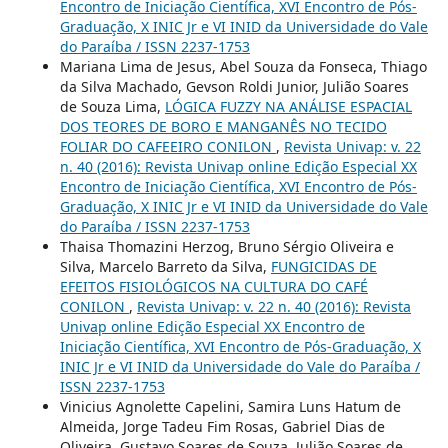
Encontro de Iniciação Científica, XVI Encontro de Pós-
Graduação, X INIC Jr e VI INID da Universidade do Vale
do Paraíba / ISSN 2237-1753
Mariana Lima de Jesus, Abel Souza da Fonseca, Thiago
da Silva Machado, Gevson Roldi Junior, Julião Soares
de Souza Lima,
LÓGICA FUZZY NA ANÁLISE ESPACIAL
DOS TEORES DE BORO E MANGANÊS NO TECIDO
FOLIAR DO CAFEEIRO CONILON
,
Revista Univap: v. 22
n. 40 (2016): Revista Univap online Edição Especial XX
Encontro de Iniciação Científica, XVI Encontro de Pós-
Graduação, X INIC Jr e VI INID da Universidade do Vale
do Paraíba / ISSN 2237-1753
Thaisa Thomazini Herzog, Bruno Sérgio Oliveira e
Silva, Marcelo Barreto da Silva,
FUNGICIDAS DE
EFEITOS FISIOLÓGICOS NA CULTURA DO CAFÉ
CONILON
,
Revista Univap: v. 22 n. 40 (2016): Revista
Univap online Edição Especial XX Encontro de
Iniciação Científica, XVI Encontro de Pós-Graduação, X
INIC Jr e VI INID da Universidade do Vale do Paraíba /
ISSN 2237-1753
Vinicius Agnolette Capelini, Samira Luns Hatum de
Almeida, Jorge Tadeu Fim Rosas, Gabriel Dias de
Oliveira, Gustavo Soares de Souza, Julião Soares de