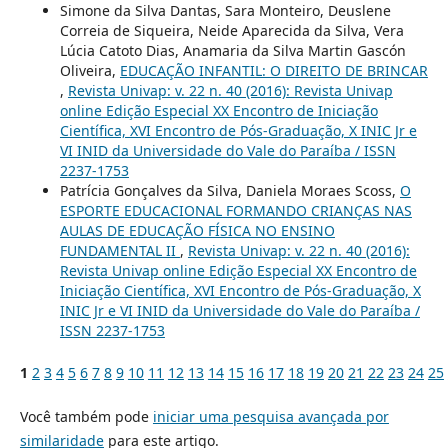
Simone da Silva Dantas, Sara Monteiro, Deuslene
Correia de Siqueira, Neide Aparecida da Silva, Vera
Lúcia Catoto Dias, Anamaria da Silva Martin Gascón
Oliveira,
EDUCAÇÃO INFANTIL: O DIREITO DE BRINCAR
,
Revista Univap: v. 22 n. 40 (2016): Revista Univap
online Edição Especial XX Encontro de Iniciação
Científica, XVI Encontro de Pós-Graduação, X INIC Jr e
VI INID da Universidade do Vale do Paraíba / ISSN
2237-1753
Patrícia Gonçalves da Silva, Daniela Moraes Scoss,
O
ESPORTE EDUCACIONAL FORMANDO CRIANÇAS NAS
AULAS DE EDUCAÇÃO FÍSICA NO ENSINO
FUNDAMENTAL II
,
Revista Univap: v. 22 n. 40 (2016):
Revista Univap online Edição Especial XX Encontro de
Iniciação Científica, XVI Encontro de Pós-Graduação, X
INIC Jr e VI INID da Universidade do Vale do Paraíba /
ISSN 2237-1753
1
2
3
4
5
6
7
8
9
10
11
12
13
14
15
16
17
18
19
20
21
22
23
24
25
Você também pode
iniciar uma pesquisa avançada por
similaridade
para este artigo.