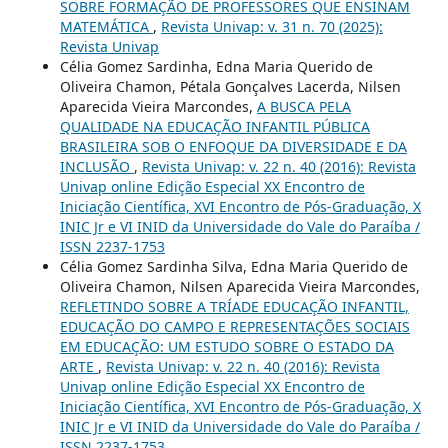
SOBRE FORMAÇÃO DE PROFESSORES QUE ENSINAM
MATEMÁTICA
,
Revista Univap: v. 31 n. 70 (2025):
Revista Univap
Célia Gomez Sardinha, Edna Maria Querido de
Oliveira Chamon, Pétala Gonçalves Lacerda, Nilsen
Aparecida Vieira Marcondes,
A BUSCA PELA
QUALIDADE NA EDUCAÇÃO INFANTIL PÚBLICA
BRASILEIRA SOB O ENFOQUE DA DIVERSIDADE E DA
INCLUSÃO
,
Revista Univap: v. 22 n. 40 (2016): Revista
Univap online Edição Especial XX Encontro de
Iniciação Científica, XVI Encontro de Pós-Graduação, X
INIC Jr e VI INID da Universidade do Vale do Paraíba /
ISSN 2237-1753
Célia Gomez Sardinha Silva, Edna Maria Querido de
Oliveira Chamon, Nilsen Aparecida Vieira Marcondes,
REFLETINDO SOBRE A TRÍADE EDUCAÇÃO INFANTIL,
EDUCAÇÃO DO CAMPO E REPRESENTAÇÕES SOCIAIS
EM EDUCAÇÃO: UM ESTUDO SOBRE O ESTADO DA
ARTE
,
Revista Univap: v. 22 n. 40 (2016): Revista
Univap online Edição Especial XX Encontro de
Iniciação Científica, XVI Encontro de Pós-Graduação, X
INIC Jr e VI INID da Universidade do Vale do Paraíba /
ISSN 2237-1753