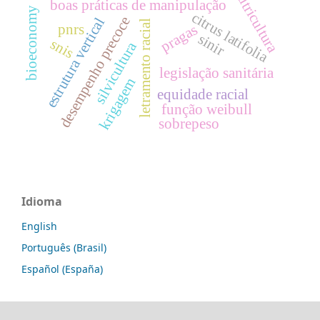
citricultura
boas práticas de manipulação
bioeconomy
citrus latifolia
desempenho precoce
estrutura vertical
letramento racial
pnrs
pragas
sinir
snis
silvicultura
legislação sanitária
krigagem
equidade racial
função weibull
sobrepeso
Idioma
English
Português (Brasil)
Español (España)