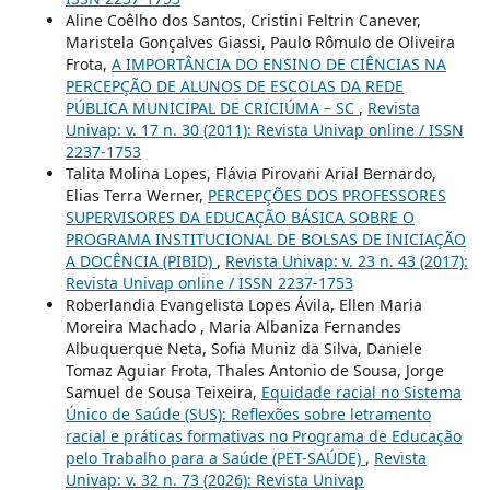
Aline Coêlho dos Santos, Cristini Feltrin Canever,
Maristela Gonçalves Giassi, Paulo Rômulo de Oliveira
Frota,
A IMPORTÂNCIA DO ENSINO DE CIÊNCIAS NA
PERCEPÇÃO DE ALUNOS DE ESCOLAS DA REDE
PÚBLICA MUNICIPAL DE CRICIÚMA – SC
,
Revista
Univap: v. 17 n. 30 (2011): Revista Univap online / ISSN
2237-1753
Talita Molina Lopes, Flávia Pirovani Arial Bernardo,
Elias Terra Werner,
PERCEPÇÕES DOS PROFESSORES
SUPERVISORES DA EDUCAÇÃO BÁSICA SOBRE O
PROGRAMA INSTITUCIONAL DE BOLSAS DE INICIAÇÃO
A DOCÊNCIA (PIBID)
,
Revista Univap: v. 23 n. 43 (2017):
Revista Univap online / ISSN 2237-1753
Roberlandia Evangelista Lopes Ávila, Ellen Maria
Moreira Machado , Maria Albaniza Fernandes
Albuquerque Neta, Sofia Muniz da Silva, Daniele
Tomaz Aguiar Frota, Thales Antonio de Sousa, Jorge
Samuel de Sousa Teixeira,
Equidade racial no Sistema
Único de Saúde (SUS): Reflexões sobre letramento
racial e práticas formativas no Programa de Educação
pelo Trabalho para a Saúde (PET-SAÚDE)
,
Revista
Univap: v. 32 n. 73 (2026): Revista Univap