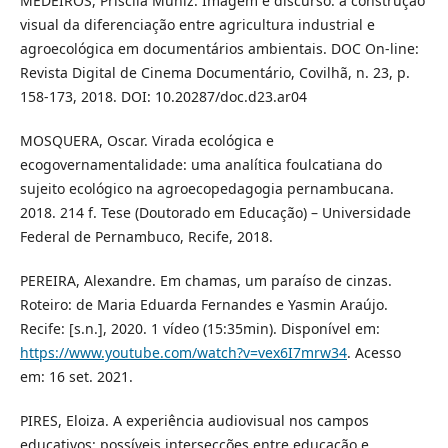
MEDEIROS, Priscila Muniz. Imagem e discurso: a construção
visual da diferenciação entre agricultura industrial e
agroecológica em documentários ambientais. DOC On-line:
Revista Digital de Cinema Documentário, Covilhã, n. 23, p.
158-173, 2018. DOI: 10.20287/doc.d23.ar04
MOSQUERA, Oscar. Virada ecológica e
ecogovernamentalidade: uma analítica foulcatiana do
sujeito ecológico na agroecopedagogia pernambucana.
2018. 214 f. Tese (Doutorado em Educação) – Universidade
Federal de Pernambuco, Recife, 2018.
PEREIRA, Alexandre. Em chamas, um paraíso de cinzas.
Roteiro: de Maria Eduarda Fernandes e Yasmin Araújo.
Recife: [s.n.], 2020. 1 vídeo (15:35min). Disponível em:
https://www.youtube.com/watch?v=vex6I7mrw34
. Acesso
em: 16 set. 2021.
PIRES, Eloiza. A experiência audiovisual nos campos
educativos: possíveis intersecções entre educação e