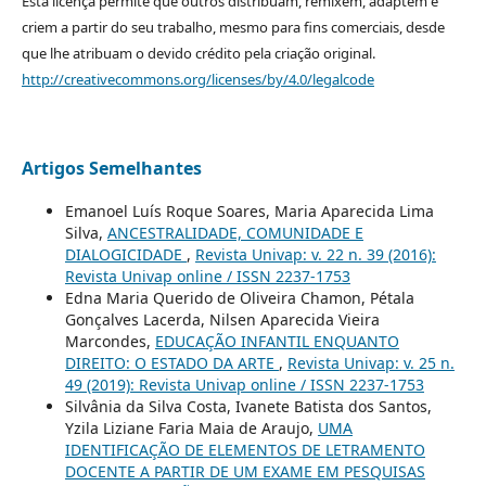
Esta licença permite que outros distribuam, remixem, adaptem e
criem a partir do seu trabalho, mesmo para fins comerciais, desde
que lhe atribuam o devido crédito pela criação original.
http://creativecommons.org/licenses/by/4.0/legalcode
Artigos Semelhantes
Emanoel Luís Roque Soares, Maria Aparecida Lima
Silva,
ANCESTRALIDADE, COMUNIDADE E
DIALOGICIDADE
,
Revista Univap: v. 22 n. 39 (2016):
Revista Univap online / ISSN 2237-1753
Edna Maria Querido de Oliveira Chamon, Pétala
Gonçalves Lacerda, Nilsen Aparecida Vieira
Marcondes,
EDUCAÇÃO INFANTIL ENQUANTO
DIREITO: O ESTADO DA ARTE
,
Revista Univap: v. 25 n.
49 (2019): Revista Univap online / ISSN 2237-1753
Silvânia da Silva Costa, Ivanete Batista dos Santos,
Yzila Liziane Faria Maia de Araujo,
UMA
IDENTIFICAÇÃO DE ELEMENTOS DE LETRAMENTO
DOCENTE A PARTIR DE UM EXAME EM PESQUISAS