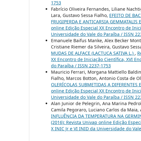
1753
Fabrício Oliveira Fernandes, Liliane Nacht
Lara, Gustavo Sessa Fialho,
EFEITO DE BA
FRUGIPERDA E ANTICARSIA GEMMATALIS
online Edição Especial XX Encontro de Inic
Universidade do Vale do Paraíba / ISSN 2
Emanuele Baifus Manke, Alex Becker Montei
Cristiane Riemer da Silveira, Gustavo Sess
MUDAS DE ALFACE (LACTUCA SATIVA L.)
,
R
XX Encontro de Iniciação Científica, XVI E
do Paraíba / ISSN 2237-1753
Mauricio Ferrari, Morgana Mattiello Baldi
Fialho, Marcos Botton, Antonio Costa de Ol
OLERÍCOLAS SUBMETIDAS A DIFERENTES 
online Edição Especial XX Encontro de Inic
Universidade do Vale do Paraíba / ISSN 2
Alan Junior de Pelegrin, Ana Marina Pedrolo
Camila Pegoraro, Luciano Carlos da Maia, 
INFLUÊNCIA DA TEMPERATURA NA GERMINAÇ
(2016): Revista Univap online Edição Espec
X INIC Jr e VI INID da Universidade do Val