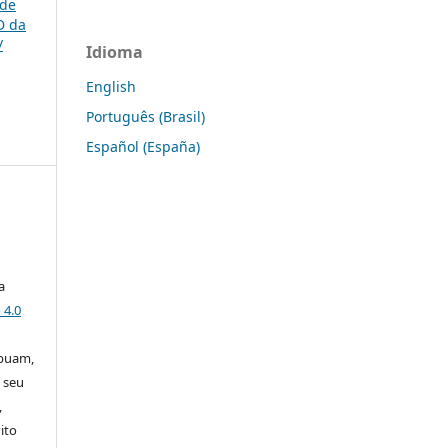
 de
D da
/
Idioma
English
Português (Brasil)
Español (España)
a
 4.0
ibuam,
 seu
,
ito