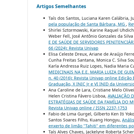
Artigos Semelhantes
Taís dos Santos, Luciana Karen Calábria, 
pela população de Santa Bárbara, MG
,
Re
Shirlei Sztormowski, Karine Raquel Uhdich 
Weber Fell, José Antônio Gonzales da Silva 
E DE SAÚDE DE SERVIDORES PENITENCIÁR
66 (2024): Revista Univap
Elisa Celeste Dreux, Ariane de Araújo Ferre
Cunha Freitas Santana, Monica C. Silva S
Karla Andressa Ruiz Lopes, Nadia Maria 
MEDICINAIS NA E.E. MARIA LUIZA DE GU
n. 40 (2016): Revista Univap online Edição 
Graduação, X INIC Jr e VI INID da Univers
Ana Caroline de Lara, Cristiane Melo Olive
Helen Cristina Fávero Lisboa,
AVALIAÇÃO 
ESTRATÉGIAS DE SAÚDE DA FAMÍLIA DO 
Revista Univap online / ISSN 2237-1753
Fabio de Lima Gurgel, Gilberto Ken Iti Yo
Santos Soares Filho, Kuang Hongyu,
Análi
enxerto de limão "Tahiti" em diferentes p
Taís Alves Chaves, Jackelyne Roberta Scherf