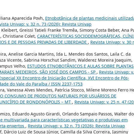
Juliana Aparecida Povh,
Etnobotânica de plantas medicinais utilizad
vista Univap: v. 32 n. 73 (2026): Revista Univap
Kleibert, Greissi Tatieli Franke Tremêa, Simony Costa Beber, Ana P
, Christiane Colet,
CARACTERÍSTICAS SOCIODEMOGRÁFICAS, CLÍN
IOS E DE PESSOAS PRIVADAS DE LIBERDADE
,
Revista Univap: v. 30 
ira, Anelise Garcia Martins, Ida L. Mendes dos Santos, Laila C. da
ouza Vicente, Sabrina Horschut Sandim, Walderez Moreira Joaquim,
Campus Velho,
ESTUDOS ETNOBOTÂNICOS E AULAS SOBRE PLANTAS
IMARAES MEDEIROS, SÃO JOSÉ DOS CAMPOS - SP
,
Revista Univap: v
Especial XX Encontro de Iniciação Científica, XVI Encontro de Pós-
idade do Vale do Paraíba / ISSN 2237-1753
ira, Vanessa Alves Mendes, Patrícia Stocco, Milene Moreno Ferro He
DO CONSUMO DE PRODUTOS NATURAIS POR USUÁRIOS DE
MUNICÍPIO DE RONDONÓPOLIS – MT
,
Revista Univap: v. 25 n. 47 (20
komizo, Eduardo Agusto Girardi, Orlando Sampaio Passos, Walter do
se multivariada para características vegetativas e produtivas em
orta-enxertos
,
Revista Univap: v. 32 n. 73 (2026): Revista Univap
, Dárcio Luiz de Sousa Júnior, Camilla da Silva Correira, Iasminy