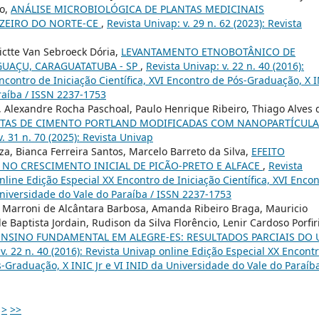
io,
ANÁLISE MICROBIOLÓGICA DE PLANTAS MEDICINAIS
AZEIRO DO NORTE-CE
,
Revista Univap: v. 29 n. 62 (2023): Revista
ictte Van Sebroeck Dória,
LEVANTAMENTO ETNOBOTÂNICO DE
GUAÇU, CARAGUATATUBA - SP
,
Revista Univap: v. 22 n. 40 (2016):
ncontro de Iniciação Científica, XVI Encontro de Pós-Graduação, X 
raíba / ISSN 2237-1753
i, Alexandre Rocha Paschoal, Paulo Henrique Ribeiro, Thiago Alves 
STAS DE CIMENTO PORTLAND MODIFICADAS COM NANOPARTÍCULA
v. 31 n. 70 (2025): Revista Univap
a, Bianca Ferreira Santos, Marcelo Barreto da Silva,
EFEITO
 NO CRESCIMENTO INICIAL DE PICÃO-PRETO E ALFACE
,
Revista
online Edição Especial XX Encontro de Iniciação Científica, XVI Enco
Universidade do Vale do Paraíba / ISSN 2237-1753
, Marroni de Alcântara Barbosa, Amanda Ribeiro Braga, Mauricio
e Baptista Jordain, Rudison da Silva Florêncio, Lenir Cardoso Porfir
ENSINO FUNDAMENTAL EM ALEGRE-ES: RESULTADOS PARCIAIS DO 
v. 22 n. 40 (2016): Revista Univap online Edição Especial XX Encont
ós-Graduação, X INIC Jr e VI INID da Universidade do Vale do Paraíba
>
>>