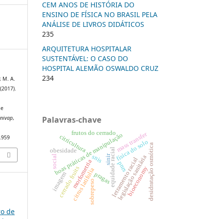
CEM ANOS DE HISTÓRIA DO
ENSINO DE FÍSICA NO BRASIL PELA
ANÁLISE DE LIVROS DIDÁTICOS
235
ARQUITETURA HOSPITALAR
SUSTENTÁVEL: O CASO DO
HOSPITAL ALEMÃO OSWALDO CRUZ
234
, M. A.
 (2017).
 e
Palavras-chave
Univap
,
frutos do cerrado
mass transfer
boas práticas de manipulação
citricultura
0.959
física do solo
desidratação osmótica
equidade racial
obesidade
sinir
snis
social
legislação sanitária
letramento racial
morfometria
pnrs
bioeconomy
cerrado fruits
citrus latifolia
imagem
pragas
sobrepeso
ro de