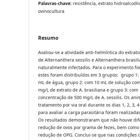
Palavras-chave:
resistência, extrato hidroalcoól
ovinocultura
Resumo
Avaliou-se a atividade anti-helmíntica do extrato
de Alternanthera sessilis e Alternanthera brasil
naturalmente infectados. Para o experimento for
estes foram distribuídos em 3 grupos: grupo 1:
mL de água, grupo 2: com 10 mL de solução co
mg/L de extrato de A. brasiliana e grupo 3: co
concentração de 500 mg/L de A. sessilis. Os an
tratamento por via oral durante os dias 1, 2, 3, 4
para avaliar a carga parasitária foram realizadas 
Os resultados demonstraram que não houve difer
redução de ovos por grama de fezes, bem como
redução de OPG. Conclui-se que nas condições de