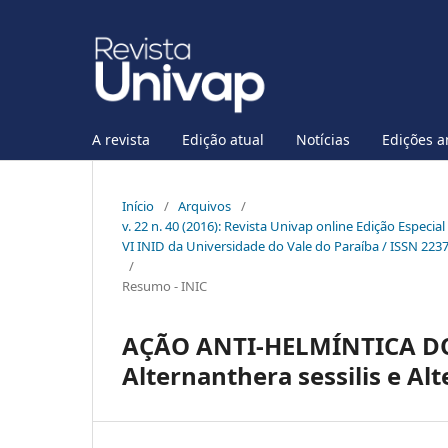
A revista
Edição atual
Notícias
Edições a
Início
/
Arquivos
/
v. 22 n. 40 (2016): Revista Univap online Edição Especia
VI INID da Universidade do Vale do Paraíba / ISSN 223
/
Resumo - INIC
AÇÃO ANTI-HELMÍNTICA D
Alternanthera sessilis e A