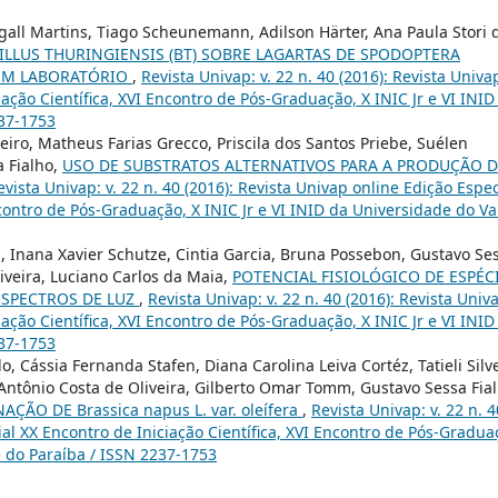
igall Martins, Tiago Scheunemann, Adilson Härter, Ana Paula Stori 
CILLUS THURINGIENSIS (BT) SOBRE LAGARTAS DE SPODOPTERA
 EM LABORATÓRIO
,
Revista Univap: v. 22 n. 40 (2016): Revista Univa
iação Científica, XVI Encontro de Pós-Graduação, X INIC Jr e VI INID
237-1753
ro, Matheus Farias Grecco, Priscila dos Santos Priebe, Suélen
a Fialho,
USO DE SUBSTRATOS ALTERNATIVOS PARA A PRODUÇÃO D
evista Univap: v. 22 n. 40 (2016): Revista Univap online Edição Espec
ncontro de Pós-Graduação, X INIC Jr e VI INID da Universidade do Va
n, Inana Xavier Schutze, Cintia Garcia, Bruna Possebon, Gustavo Se
iveira, Luciano Carlos da Maia,
POTENCIAL FISIOLÓGICO DE ESPÉC
ESPECTROS DE LUZ
,
Revista Univap: v. 22 n. 40 (2016): Revista Univ
iação Científica, XVI Encontro de Pós-Graduação, X INIC Jr e VI INID
237-1753
, Cássia Fernanda Stafen, Diana Carolina Leiva Cortéz, Tatieli Silve
Antônio Costa de Oliveira, Gilberto Omar Tomm, Gustavo Sessa Fial
ÃO DE Brassica napus L. var. oleífera
,
Revista Univap: v. 22 n. 4
ial XX Encontro de Iniciação Científica, XVI Encontro de Pós-Gradua
e do Paraíba / ISSN 2237-1753