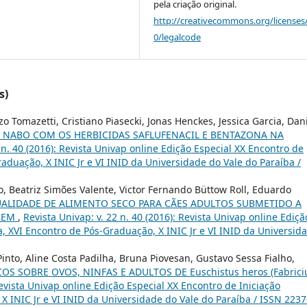
pela criação original.
http://creativecommons.org/licenses
0/legalcode
s)
 Tomazetti, Cristiano Piasecki, Jonas Henckes, Jessica Garcia, Dan
 NABO COM OS HERBICIDAS SAFLUFENACIL E BENTAZONA NA
 n. 40 (2016): Revista Univap online Edição Especial XX Encontro de
Graduação, X INIC Jr e VI INID da Universidade do Vale do Paraíba /
o, Beatriz Simões Valente, Victor Fernando Büttow Roll, Eduardo
ALIDADE DE ALIMENTO SECO PARA CÃES ADULTOS SUBMETIDO A
AGEM
,
Revista Univap: v. 22 n. 40 (2016): Revista Univap online Ediçã
ca, XVI Encontro de Pós-Graduação, X INIC Jr e VI INID da Universid
into, Aline Costa Padilha, Bruna Piovesan, Gustavo Sessa Fialho,
S SOBRE OVOS, NINFAS E ADULTOS DE Euschistus heros (Fabrici
Revista Univap online Edição Especial XX Encontro de Iniciação
 X INIC Jr e VI INID da Universidade do Vale do Paraíba / ISSN 2237