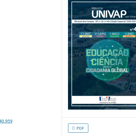
i40.959
PDF