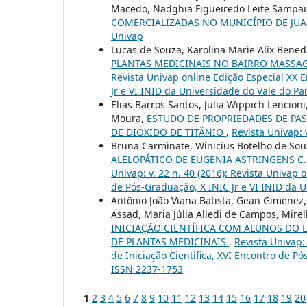
Macedo, Nadghia Figueiredo Leite Sampa
COMERCIALIZADAS NO MUNICÍPIO DE JU
Univap
Lucas de Souza, Karolina Marie Alix Bened
PLANTAS MEDICINAIS NO BAIRRO MASSA
Revista Univap online Edição Especial XX E
Jr e VI INID da Universidade do Vale do Pa
Elias Barros Santos, Julia Wippich Lencion
Moura,
ESTUDO DE PROPRIEDADES DE PA
DE DIÓXIDO DE TITÂNIO
,
Revista Univap: 
Bruna Carminate, Winicius Botelho de Souz
ALELOPÁTICO DE EUGENIA ASTRINGENS C.
Univap: v. 22 n. 40 (2016): Revista Univap 
de Pós-Graduação, X INIC Jr e VI INID da 
Antônio João Viana Batista, Gean Gimenez
Assad, Maria Júlia Alledi de Campos, Mirell
INICIAÇÃO CIENTÍFICA COM ALUNOS DO 
DE PLANTAS MEDICINAIS
,
Revista Univap: 
de Iniciação Científica, XVI Encontro de P
ISSN 2237-1753
1
2
3
4
5
6
7
8
9
10
11
12
13
14
15
16
17
18
19
20