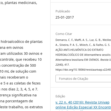
ico, plantas medicinais,
Publicado
25-01-2017
Como Citar
Demarco, C. F., Maffi, A. S., Luz, G. B., Weiller
 hidroalcoólico de plantas
A., Silveira, P. A. S., Milech, C., & Fialho, G. S.
iana em ovinos
AÇÃO ANTI-HELMÍNTICA DO EXTRATO
am utilizados 30 ovinos e
HIDROALCOÓLICO DE Alternanthera sessilis
 controle, que recebeu 10
Alternathera brasiliana EM OVINOS.
Revista 
m concentração de 500
22
(40), 417.
https://doi.org/10.18066/revistaunivap.v22i4
m 10 mL de solução com
imais receberam o
Fomatos de Citação
 e 5 e as coletas de fezes
nos dias 2, 3, 4, 5, e 7.
ença significativa na
Edição
 na porcentagem de
v. 22 n. 40 (2016): Revista Univap
ste trabalho, os extratos
online Edição Especial XX Encont