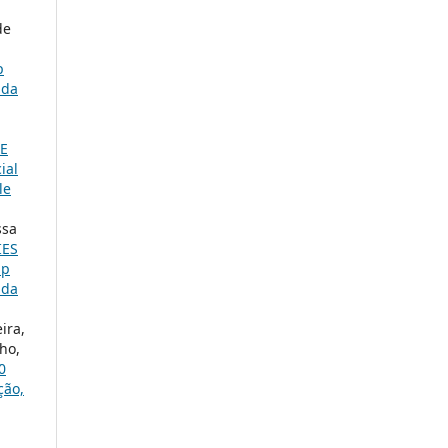
de
p
 da
E
ial
le
ssa
IES
ap
 da
ira,
ho,
0
ção,