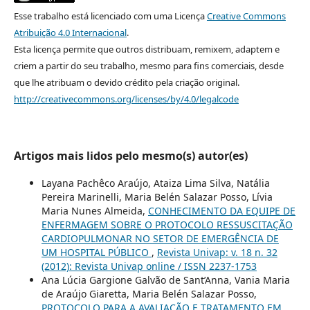
Esse trabalho está licenciado com uma Licença
Creative Commons
Atribuição 4.0 Internacional
.
Esta licença permite que outros distribuam, remixem, adaptem e
criem a partir do seu trabalho, mesmo para fins comerciais, desde
que lhe atribuam o devido crédito pela criação original.
http://creativecommons.org/licenses/by/4.0/legalcode
Artigos mais lidos pelo mesmo(s) autor(es)
Layana Pachêco Araújo, Ataiza Lima Silva, Natália
Pereira Marinelli, Maria Belén Salazar Posso, Lívia
Maria Nunes Almeida,
CONHECIMENTO DA EQUIPE DE
ENFERMAGEM SOBRE O PROTOCOLO RESSUSCITAÇÃO
CARDIOPULMONAR NO SETOR DE EMERGÊNCIA DE
UM HOSPITAL PÚBLICO
,
Revista Univap: v. 18 n. 32
(2012): Revista Univap online / ISSN 2237-1753
Ana Lúcia Gargione Galvão de Sant’Anna, Vania Maria
de Araújo Giaretta, Maria Belén Salazar Posso,
PROTOCOLO PARA A AVALIAÇÃO E TRATAMENTO EM