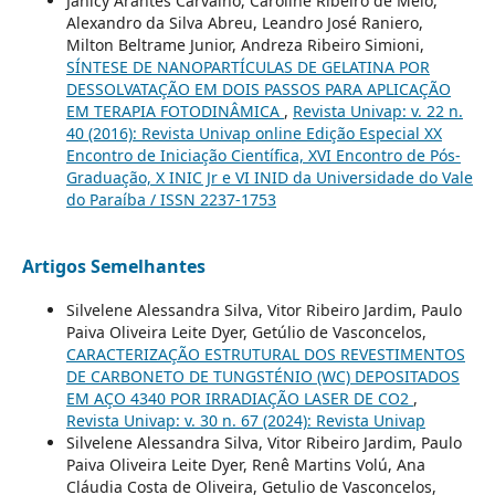
Janicy Arantes Carvalho, Caroline Ribeiro de Melo,
Alexandro da Silva Abreu, Leandro José Raniero,
Milton Beltrame Junior, Andreza Ribeiro Simioni,
SÍNTESE DE NANOPARTÍCULAS DE GELATINA POR
DESSOLVATAÇÃO EM DOIS PASSOS PARA APLICAÇÃO
EM TERAPIA FOTODINÂMICA
,
Revista Univap: v. 22 n.
40 (2016): Revista Univap online Edição Especial XX
Encontro de Iniciação Científica, XVI Encontro de Pós-
Graduação, X INIC Jr e VI INID da Universidade do Vale
do Paraíba / ISSN 2237-1753
Artigos Semelhantes
Silvelene Alessandra Silva, Vitor Ribeiro Jardim, Paulo
Paiva Oliveira Leite Dyer, Getúlio de Vasconcelos,
CARACTERIZAÇÃO ESTRUTURAL DOS REVESTIMENTOS
DE CARBONETO DE TUNGSTÉNIO (WC) DEPOSITADOS
EM AÇO 4340 POR IRRADIAÇÃO LASER DE CO2
,
Revista Univap: v. 30 n. 67 (2024): Revista Univap
Silvelene Alessandra Silva, Vitor Ribeiro Jardim, Paulo
Paiva Oliveira Leite Dyer, Renê Martins Volú, Ana
Cláudia Costa de Oliveira, Getulio de Vasconcelos,