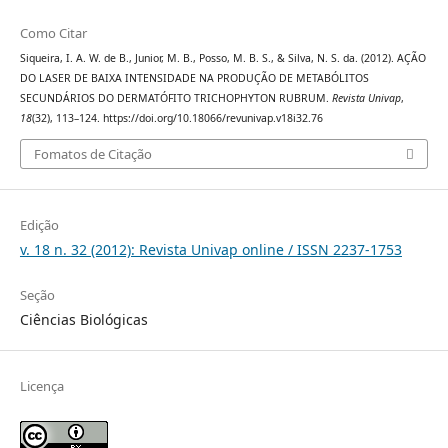
Como Citar
Siqueira, I. A. W. de B., Junior, M. B., Posso, M. B. S., & Silva, N. S. da. (2012). AÇÃO
DO LASER DE BAIXA INTENSIDADE NA PRODUÇÃO DE METABÓLITOS
SECUNDÁRIOS DO DERMATÓFITO TRICHOPHYTON RUBRUM.
Revista Univap
,
18
(32), 113–124. https://doi.org/10.18066/revunivap.v18i32.76
Fomatos de Citação
Edição
v. 18 n. 32 (2012): Revista Univap online / ISSN 2237-1753
Seção
Ciências Biológicas
Licença