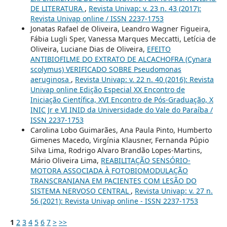
DE LITERATURA
,
Revista Univap: v. 23 n. 43 (2017):
Revista Univap online / ISSN 2237-1753
Jonatas Rafael de Oliveira, Leandro Wagner Figueira,
Fábia Lugli Sper, Vanessa Marques Meccatti, Letícia de
Oliveira, Luciane Dias de Oliveira,
EFEITO
ANTIBIOFILME DO EXTRATO DE ALCACHOFRA (Cynara
scolymus) VERIFICADO SOBRE Pseudomonas
aeruginosa
,
Revista Univap: v. 22 n. 40 (2016): Revista
Univap online Edição Especial XX Encontro de
Iniciação Científica, XVI Encontro de Pós-Graduação, X
INIC Jr e VI INID da Universidade do Vale do Paraíba /
ISSN 2237-1753
Carolina Lobo Guimarães, Ana Paula Pinto, Humberto
Gimenes Macedo, Virgínia Klausner, Fernanda Púpio
Silva Lima, Rodrigo Alvaro Brandão Lopes-Martins,
Mário Oliveira Lima,
REABILITAÇÃO SENSÓRIO-
MOTORA ASSOCIADA À FOTOBIOMODULAÇÃO
TRANSCRANIANA EM PACIENTES COM LESÃO DO
SISTEMA NERVOSO CENTRAL
,
Revista Univap: v. 27 n.
56 (2021): Revista Univap online - ISSN 2237-1753
1
2
3
4
5
6
7
>
>>