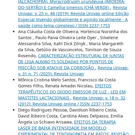
(ALCACHOFRA), Myracrodruom urundeuva (AROEIRA-
DO-SERTÃO) E Camellia sinensis (CHÁ VERDE)
,
Revista
Univap: v. 25 n. 48 (2019): Revista Univap online Edição
Especial Vivendo globalmente e agindo localmente - A
saúde como tema complexo / ISSN 2237-1753
Ana Cláudia Costa de Oliveira, Hortencia Noronha dos
Santos , Paulo Paiva Oliveira Leite Dyer , Silvelene
Alessandra Silva, Kahl Dick Zilnyk , Maria Margareth
da Silva, Getúlio de Vasconcelos, Tonilson de Souza
Rosendo,
CARACTERIZAÇÃO ESTRUTURAL DE JUNTAS
DE LIGA AL6060-T5 SOLDADAS POR PONTOS DE
FRICÇÃO SOB ATAQUE DA CORROSÃO
,
Revista Univap:
v. 31 n. 71 (2025): Revista Univap
Mônica Cristina Melo Santos, Francisco da Costa
Gomes Filho, Renata Amadei Nicolau,
EFEITOS
TERAPÊUTICOS DO DIODO EMISSOR DE LUZ - LED EM
MASTITES LACTACIONAIS
,
Revista Univap: v. 18 n. 32
(2012): Revista Univap online / ISSN 2237-1753
Diego Rodrigues Pessoa, Davidson Ribeiro Costa,
David Ribeiro Costa, Carolina Alves Delpasso, Emília
Ângela Lo Schiavo Arisawa,
EFEITOS DA TERAPIA
LASER DE BAIXA INTENSIDADE EM MODELO
EXPERIMENTAL DE TENDINOPATIA EM RATOS: REVISÃO