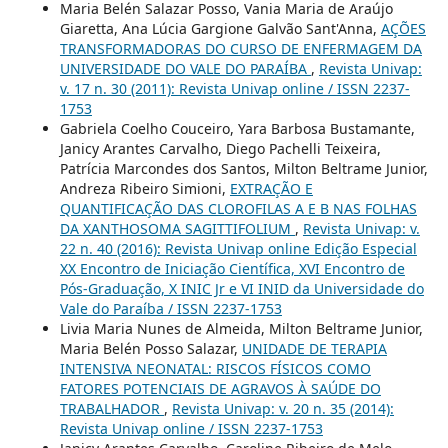
Maria Belén Salazar Posso, Vania Maria de Araújo
Giaretta, Ana Lúcia Gargione Galvão Sant'Anna,
AÇÕES
TRANSFORMADORAS DO CURSO DE ENFERMAGEM DA
UNIVERSIDADE DO VALE DO PARAÍBA
,
Revista Univap:
v. 17 n. 30 (2011): Revista Univap online / ISSN 2237-
1753
Gabriela Coelho Couceiro, Yara Barbosa Bustamante,
Janicy Arantes Carvalho, Diego Pachelli Teixeira,
Patrícia Marcondes dos Santos, Milton Beltrame Junior,
Andreza Ribeiro Simioni,
EXTRAÇÃO E
QUANTIFICAÇÃO DAS CLOROFILAS A E B NAS FOLHAS
DA XANTHOSOMA SAGITTIFOLIUM
,
Revista Univap: v.
22 n. 40 (2016): Revista Univap online Edição Especial
XX Encontro de Iniciação Científica, XVI Encontro de
Pós-Graduação, X INIC Jr e VI INID da Universidade do
Vale do Paraíba / ISSN 2237-1753
Livia Maria Nunes de Almeida, Milton Beltrame Junior,
Maria Belén Posso Salazar,
UNIDADE DE TERAPIA
INTENSIVA NEONATAL: RISCOS FÍSICOS COMO
FATORES POTENCIAIS DE AGRAVOS À SAÚDE DO
TRABALHADOR
,
Revista Univap: v. 20 n. 35 (2014):
Revista Univap online / ISSN 2237-1753