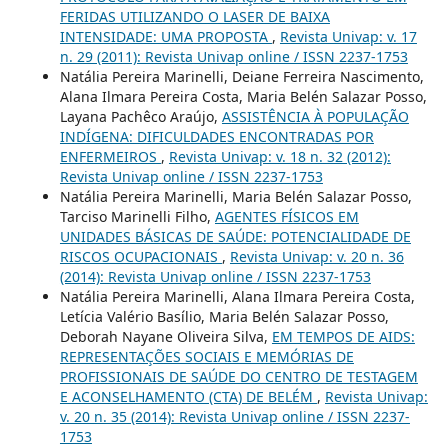
FERIDAS UTILIZANDO O LASER DE BAIXA
INTENSIDADE: UMA PROPOSTA
,
Revista Univap: v. 17
n. 29 (2011): Revista Univap online / ISSN 2237-1753
Natália Pereira Marinelli, Deiane Ferreira Nascimento,
Alana Ilmara Pereira Costa, Maria Belén Salazar Posso,
Layana Pachêco Araújo,
ASSISTÊNCIA À POPULAÇÃO
INDÍGENA: DIFICULDADES ENCONTRADAS POR
ENFERMEIROS
,
Revista Univap: v. 18 n. 32 (2012):
Revista Univap online / ISSN 2237-1753
Natália Pereira Marinelli, Maria Belén Salazar Posso,
Tarciso Marinelli Filho,
AGENTES FÍSICOS EM
UNIDADES BÁSICAS DE SAÚDE: POTENCIALIDADE DE
RISCOS OCUPACIONAIS
,
Revista Univap: v. 20 n. 36
(2014): Revista Univap online / ISSN 2237-1753
Natália Pereira Marinelli, Alana Ilmara Pereira Costa,
Letícia Valério Basílio, Maria Belén Salazar Posso,
Deborah Nayane Oliveira Silva,
EM TEMPOS DE AIDS:
REPRESENTAÇÕES SOCIAIS E MEMÓRIAS DE
PROFISSIONAIS DE SAÚDE DO CENTRO DE TESTAGEM
E ACONSELHAMENTO (CTA) DE BELÉM
,
Revista Univap:
v. 20 n. 35 (2014): Revista Univap online / ISSN 2237-
1753