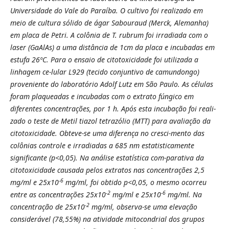
Universidade do Vale do Paraíba. O cultivo foi realizado em
meio de cultura sólido de ágar Sabouraud (Merck, Alemanha)
em placa de Petri. A colônia de T. rubrum foi irradiada com o
laser (GaAlAs) a uma distância de 1cm da placa e incubadas em
estufa 26ºC. Para o ensaio de citotoxicidade foi utilizada a
linhagem ce-lular L929 (tecido conjuntivo de camundongo)
proveniente do laboratório Adolf Lutz em São Paulo. As células
foram plaqueadas e incubadas com o extrato fúngico em
diferentes concentrações, por 1 h. Após esta incubação foi reali-
zado o teste de Metil tiazol tetrazólio (MTT) para avaliação da
citotoxicidade. Obteve-se uma diferença no cresci-mento das
colônias controle e irradiadas a 685 nm estatisticamente
significante (p<0,05). Na análise estatística com-parativa da
citotoxicidade causada pelos extratos nas concentrações 2,5
-6
mg/ml e 25x10
mg/ml, foi obtido p<0,05, o mesmo ocorreu
-2
-6
entre as concentrações 25x10
mg/ml e 25x10
mg/ml. Na
-2
concentração de 25x10
mg/ml, observa-se uma elevação
considerável (78,55%) na atividade mitocondrial dos grupos