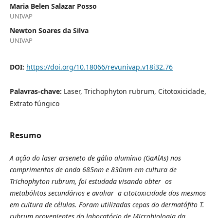
Maria Belen Salazar Posso
UNIVAP
Newton Soares da Silva
UNIVAP
DOI:
https://doi.org/10.18066/revunivap.v18i32.76
Palavras-chave:
Laser, Trichophyton rubrum, Citotoxicidade,
Extrato fúngico
Resumo
A ação do laser arseneto de gálio alumínio (GaAlAs) nos
comprimentos de onda 685nm e 830nm em cultura de
Trichophyton rubrum, foi estudada visando obter os
metabólitos secundários e avaliar a citotoxicidade dos mesmos
em cultura de células. Foram utilizadas cepas do dermatófito T.
rubrum provenientes do laboratório de Microbiologia da