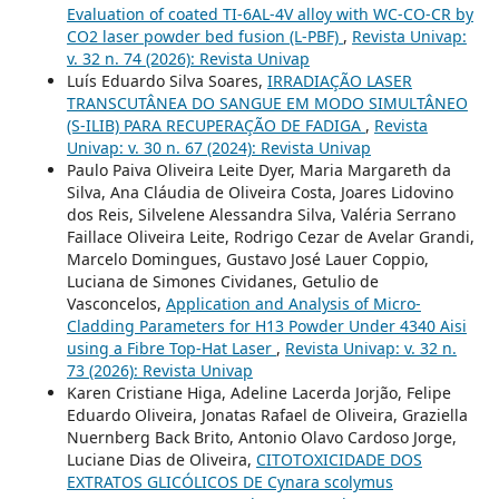
Evaluation of coated TI-6AL-4V alloy with WC-CO-CR by
CO2 laser powder bed fusion (L-PBF)
,
Revista Univap:
v. 32 n. 74 (2026): Revista Univap
Luís Eduardo Silva Soares,
IRRADIAÇÃO LASER
TRANSCUTÂNEA DO SANGUE EM MODO SIMULTÂNEO
(S-ILIB) PARA RECUPERAÇÃO DE FADIGA
,
Revista
Univap: v. 30 n. 67 (2024): Revista Univap
Paulo Paiva Oliveira Leite Dyer, Maria Margareth da
Silva, Ana Cláudia de Oliveira Costa, Joares Lidovino
dos Reis, Silvelene Alessandra Silva, Valéria Serrano
Faillace Oliveira Leite, Rodrigo Cezar de Avelar Grandi,
Marcelo Domingues, Gustavo José Lauer Coppio,
Luciana de Simones Cividanes, Getulio de
Vasconcelos,
Application and Analysis of Micro-
Cladding Parameters for H13 Powder Under 4340 Aisi
using a Fibre Top-Hat Laser
,
Revista Univap: v. 32 n.
73 (2026): Revista Univap
Karen Cristiane Higa, Adeline Lacerda Jorjão, Felipe
Eduardo Oliveira, Jonatas Rafael de Oliveira, Graziella
Nuernberg Back Brito, Antonio Olavo Cardoso Jorge,
Luciane Dias de Oliveira,
CITOTOXICIDADE DOS
EXTRATOS GLICÓLICOS DE Cynara scolymus