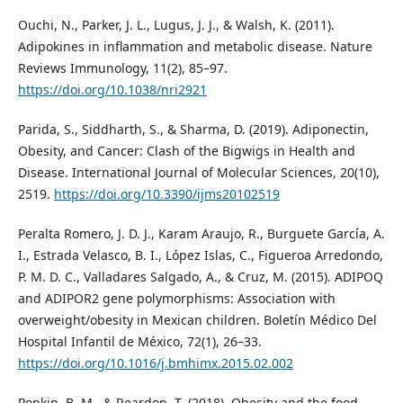
Ouchi, N., Parker, J. L., Lugus, J. J., & Walsh, K. (2011).
Adipokines in inflammation and metabolic disease. Nature
Reviews Immunology, 11(2), 85–97.
https://doi.org/10.1038/nri2921
Parida, S., Siddharth, S., & Sharma, D. (2019). Adiponectin,
Obesity, and Cancer: Clash of the Bigwigs in Health and
Disease. International Journal of Molecular Sciences, 20(10),
2519.
https://doi.org/10.3390/ijms20102519
Peralta Romero, J. D. J., Karam Araujo, R., Burguete García, A.
I., Estrada Velasco, B. I., López Islas, C., Figueroa Arredondo,
P. M. D. C., Valladares Salgado, A., & Cruz, M. (2015). ADIPOQ
and ADIPOR2 gene polymorphisms: Association with
overweight/obesity in Mexican children. Boletín Médico Del
Hospital Infantil de México, 72(1), 26–33.
https://doi.org/10.1016/j.bmhimx.2015.02.002
Popkin, B. M., & Reardon, T. (2018). Obesity and the food