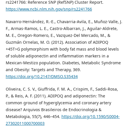
rs2241766: Reference SNP (RefSNP) Cluster Report.
https://www.ncbi.nlm.nih.gov/snp/rs2241766
Navarro-Hernández, R.-E., Chavarria-Avila, E., Muñoz-Valle, J.
F., Armas-Ramos, L. E., Castro-Albarran, J., Aguilar-Aldrete,
M. E., Oregon-Romero, E., Vazquez-Del Mercado, M., &
Guzmán Ornelas, M. O. (2012). Association of ADIPOQ
+45T>G polymorphism with body fat mass and blood levels
of soluble adiponectin and inflammation markers in a
Mexican-Mestizo population. Diabetes, Metabolic Syndrome
and Obesity: Targets and Therapy, 369.
https://doi.org/10.2147/DMSO.S35434
Oliveira, C. S. V., Giuffrida, F. M. A., Crispim, F., Saddi-Rosa,
P., & Reis, A. F. (2011). ADIPOQ and adiponectin: The
common ground of hyperglycemia and coronary artery
disease? Arquivos Brasileiros de Endocrinologia &
Metabologia, 55(7), 446–454.
https://doi.org/10.1590/S0004-
27302011000700003