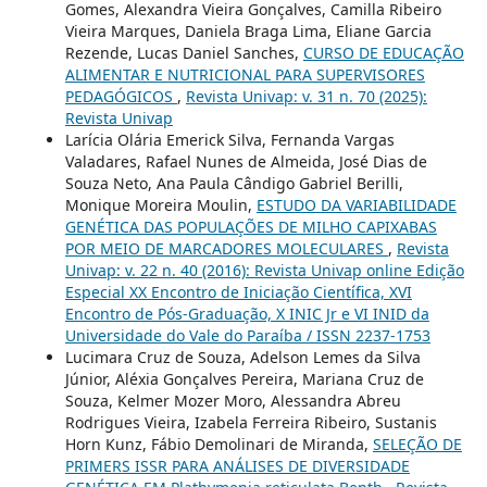
Gomes, Alexandra Vieira Gonçalves, Camilla Ribeiro
Vieira Marques, Daniela Braga Lima, Eliane Garcia
Rezende, Lucas Daniel Sanches,
CURSO DE EDUCAÇÃO
ALIMENTAR E NUTRICIONAL PARA SUPERVISORES
PEDAGÓGICOS
,
Revista Univap: v. 31 n. 70 (2025):
Revista Univap
Larícia Olária Emerick Silva, Fernanda Vargas
Valadares, Rafael Nunes de Almeida, José Dias de
Souza Neto, Ana Paula Cândigo Gabriel Berilli,
Monique Moreira Moulin,
ESTUDO DA VARIABILIDADE
GENÉTICA DAS POPULAÇÕES DE MILHO CAPIXABAS
POR MEIO DE MARCADORES MOLECULARES
,
Revista
Univap: v. 22 n. 40 (2016): Revista Univap online Edição
Especial XX Encontro de Iniciação Científica, XVI
Encontro de Pós-Graduação, X INIC Jr e VI INID da
Universidade do Vale do Paraíba / ISSN 2237-1753
Lucimara Cruz de Souza, Adelson Lemes da Silva
Júnior, Aléxia Gonçalves Pereira, Mariana Cruz de
Souza, Kelmer Mozer Moro, Alessandra Abreu
Rodrigues Vieira, Izabela Ferreira Ribeiro, Sustanis
Horn Kunz, Fábio Demolinari de Miranda,
SELEÇÃO DE
PRIMERS ISSR PARA ANÁLISES DE DIVERSIDADE