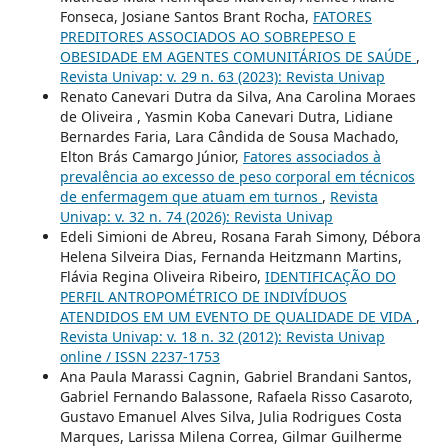
Fonseca, Josiane Santos Brant Rocha,
FATORES
PREDITORES ASSOCIADOS AO SOBREPESO E
OBESIDADE EM AGENTES COMUNITÁRIOS DE SAÚDE
,
Revista Univap: v. 29 n. 63 (2023): Revista Univap
Renato Canevari Dutra da Silva, Ana Carolina Moraes
de Oliveira , Yasmin Koba Canevari Dutra, Lidiane
Bernardes Faria, Lara Cândida de Sousa Machado,
Elton Brás Camargo Júnior,
Fatores associados à
prevalência ao excesso de peso corporal em técnicos
de enfermagem que atuam em turnos
,
Revista
Univap: v. 32 n. 74 (2026): Revista Univap
Edeli Simioni de Abreu, Rosana Farah Simony, Débora
Helena Silveira Dias, Fernanda Heitzmann Martins,
Flávia Regina Oliveira Ribeiro,
IDENTIFICAÇÃO DO
PERFIL ANTROPOMÉTRICO DE INDIVÍDUOS
ATENDIDOS EM UM EVENTO DE QUALIDADE DE VIDA
,
Revista Univap: v. 18 n. 32 (2012): Revista Univap
online / ISSN 2237-1753
Ana Paula Marassi Cagnin, Gabriel Brandani Santos,
Gabriel Fernando Balassone, Rafaela Risso Casaroto,
Gustavo Emanuel Alves Silva, Julia Rodrigues Costa
Marques, Larissa Milena Correa, Gilmar Guilherme