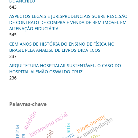
DE ANCHILO
643
ASPECTOS LEGAIS E JURISPRUDENCIAIS SOBRE RESCISÃO
DE CONTRATO DE COMPRA E VENDA DE BEM IMÓVEL EM
ALIENAÇÃO FIDUCIÁRIA
545
CEM ANOS DE HISTÓRIA DO ENSINO DE FÍSICA NO
BRASIL PELA ANÁLISE DE LIVROS DIDÁTICOS
237
ARQUITETURA HOSPITALAR SUSTENTÁVEL: O CASO DO
HOSPITAL ALEMÃO OSWALDO CRUZ
236
Palavras-chave
suicídio
letramento racial
bioeconomy
boas práticas de manipulação
snis