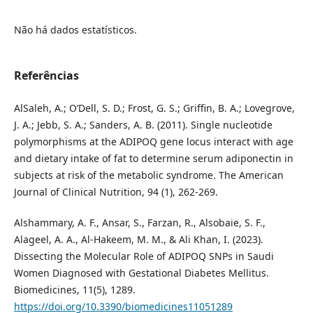
Não há dados estatísticos.
Referências
AlSaleh, A.; O’Dell, S. D.; Frost, G. S.; Griffin, B. A.; Lovegrove,
J. A.; Jebb, S. A.; Sanders, A. B. (2011). Single nucleotide
polymorphisms at the ADIPOQ gene locus interact with age
and dietary intake of fat to determine serum adiponectin in
subjects at risk of the metabolic syndrome. The American
Journal of Clinical Nutrition, 94 (1), 262-269.
Alshammary, A. F., Ansar, S., Farzan, R., Alsobaie, S. F.,
Alageel, A. A., Al-Hakeem, M. M., & Ali Khan, I. (2023).
Dissecting the Molecular Role of ADIPOQ SNPs in Saudi
Women Diagnosed with Gestational Diabetes Mellitus.
Biomedicines, 11(5), 1289.
https://doi.org/10.3390/biomedicines11051289