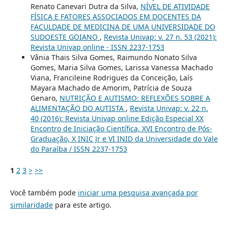
Renato Canevari Dutra da Silva,
NÍVEL DE ATIVIDADE
FÍSICA E FATORES ASSOCIADOS EM DOCENTES DA
FACULDADE DE MEDICINA DE UMA UNIVERSIDADE DO
SUDOESTE GOIANO
,
Revista Univap: v. 27 n. 53 (2021):
Revista Univap online - ISSN 2237-1753
Vânia Thais Silva Gomes, Raimundo Nonato Silva
Gomes, Maria Silva Gomes, Larissa Vanessa Machado
Viana, Francileine Rodrigues da Conceição, Laís
Mayara Machado de Amorim, Patrícia de Souza
Genaro,
NUTRIÇÃO E AUTISMO: REFLEXÕES SOBRE A
ALIMENTAÇÃO DO AUTISTA
,
Revista Univap: v. 22 n.
40 (2016): Revista Univap online Edição Especial XX
Encontro de Iniciação Científica, XVI Encontro de Pós-
Graduação, X INIC Jr e VI INID da Universidade do Vale
do Paraíba / ISSN 2237-1753
1
2
3
>
>>
Você também pode
iniciar uma pesquisa avançada por
similaridade
para este artigo.