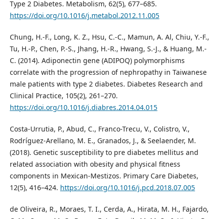
Type 2 Diabetes. Metabolism, 62(5), 677–685.
https://doi.org/10.1016/j.metabol.2012.11.005
Chung, H.-F., Long, K. Z., Hsu, C.-C., Mamun, A. Al, Chiu, Y.-F.,
Tu, H.-P., Chen, P.-S., Jhang, H.-R., Hwang, S.-J., & Huang, M.-
C. (2014). Adiponectin gene (ADIPOQ) polymorphisms
correlate with the progression of nephropathy in Taiwanese
male patients with type 2 diabetes. Diabetes Research and
Clinical Practice, 105(2), 261–270.
https://doi.org/10.1016/j.diabres.2014.04.015
Costa-Urrutia, P., Abud, C., Franco-Trecu, V., Colistro, V.,
Rodríguez-Arellano, M. E., Granados, J., & Seelaender, M.
(2018). Genetic susceptibility to pre diabetes mellitus and
related association with obesity and physical fitness
components in Mexican-Mestizos. Primary Care Diabetes,
12(5), 416–424.
https://doi.org/10.1016/j.pcd.2018.07.005
de Oliveira, R., Moraes, T. I., Cerda, A., Hirata, M. H., Fajardo,