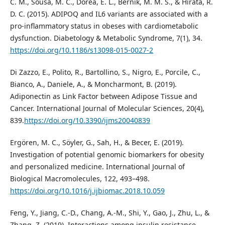
C. M., Sousa, M. C., Dorea, E. L., Bernik, M. M. S., & Hirata, R.
D. C. (2015). ADIPOQ and IL6 variants are associated with a
pro-inflammatory status in obeses with cardiometabolic
dysfunction. Diabetology & Metabolic Syndrome, 7(1), 34.
https://doi.org/10.1186/s13098-015-0027-2
Di Zazzo, E., Polito, R., Bartollino, S., Nigro, E., Porcile, C.,
Bianco, A., Daniele, A., & Moncharmont, B. (2019).
Adiponectin as Link Factor between Adipose Tissue and
Cancer. International Journal of Molecular Sciences, 20(4),
839.
https://doi.org/10.3390/ijms20040839
Ergören, M. C., Söyler, G., Sah, H., & Becer, E. (2019).
Investigation of potential genomic biomarkers for obesity
and personalized medicine. International Journal of
Biological Macromolecules, 122, 493–498.
https://doi.org/10.1016/j.ijbiomac.2018.10.059
Feng, Y., Jiang, C.-D., Chang, A.-M., Shi, Y., Gao, J., Zhu, L., &
Zhang, Z. (2019). Interactions among insulin resistance,