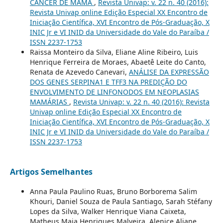
CÂNCER DE MAMA
,
Revista Univap: v. 22 n. 40 (2016):
Revista Univap online Edição Especial XX Encontro de
Iniciação Científica, XVI Encontro de Pós-Graduação, X
INIC Jr e VI INID da Universidade do Vale do Paraíba /
ISSN 2237-1753
Raissa Monteiro da Silva, Eliane Aline Ribeiro, Luis
Henrique Ferreira de Moraes, Abaetê Leite do Canto,
Renata de Azevedo Canevari,
ANÁLISE DA EXPRESSÃO
DOS GENES SERPINA1 E TFF3 NA PREDIÇÃO DO
ENVOLVIMENTO DE LINFONODOS EM NEOPLASIAS
MAMÁRIAS
,
Revista Univap: v. 22 n. 40 (2016): Revista
Univap online Edição Especial XX Encontro de
Iniciação Científica, XVI Encontro de Pós-Graduação, X
INIC Jr e VI INID da Universidade do Vale do Paraíba /
ISSN 2237-1753
Artigos Semelhantes
Anna Paula Paulino Ruas, Bruno Borborema Salim
Khouri, Daniel Souza de Paula Santiago, Sarah Stéfany
Lopes da Silva, Walker Henrique Viana Caixeta,
Matheus Maia Henriques Malveira, Alenice Aliane