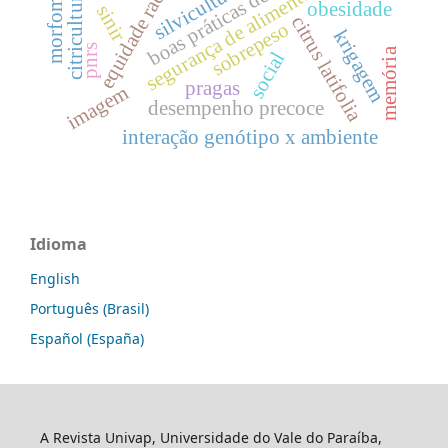
morfometria
equidade racial
segurança de alimentos.
silvicultura
citricultura
obesidade
sinir
citrus latifolia
sobrepeso
krigagem
pnrs
memória
social
pragas
imagem
desempenho precoce
interação genótipo x ambiente
Idioma
English
Português (Brasil)
Español (España)
A Revista Univap, Universidade do Vale do Paraíba,