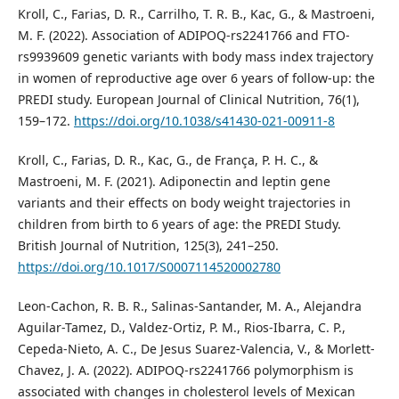
Kroll, C., Farias, D. R., Carrilho, T. R. B., Kac, G., & Mastroeni,
M. F. (2022). Association of ADIPOQ-rs2241766 and FTO-
rs9939609 genetic variants with body mass index trajectory
in women of reproductive age over 6 years of follow-up: the
PREDI study. European Journal of Clinical Nutrition, 76(1),
159–172.
https://doi.org/10.1038/s41430-021-00911-8
Kroll, C., Farias, D. R., Kac, G., de França, P. H. C., &
Mastroeni, M. F. (2021). Adiponectin and leptin gene
variants and their effects on body weight trajectories in
children from birth to 6 years of age: the PREDI Study.
British Journal of Nutrition, 125(3), 241–250.
https://doi.org/10.1017/S0007114520002780
Leon-Cachon, R. B. R., Salinas-Santander, M. A., Alejandra
Aguilar-Tamez, D., Valdez-Ortiz, P. M., Rios-Ibarra, C. P.,
Cepeda-Nieto, A. C., De Jesus Suarez-Valencia, V., & Morlett-
Chavez, J. A. (2022). ADIPOQ-rs2241766 polymorphism is
associated with changes in cholesterol levels of Mexican