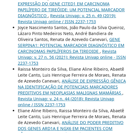
EXPRESSÃO DO GENE CITED1 EM CARCINOMA
PAPILÍFERO DE TIREÓIDE: UM POTENCIAL MARCADOR
DIAGNÓSTICO
,
Revista Univap: v. 25 n. 49 (2019):
Revista Univap online / ISSN 2237-1753
Joyce Nascimento Santos, João Paulo da Silva Queiroz,
Lázaro Pinto Medeiros Neto, André Bandiera de
Oliveira Santos, Renata de Azevedo Canevari,
GENE
SERPINA1: POTENCIAL MARCADOR DIAGNÓSTICO EM
CARCINOMAS PAPILÍFEROS DA TIREOIDE
,
Revista
Univap: v. 27 n. 56 (2021): Revista Univap online - ISSN
2237-1753
Raissa Monteiro da Silva, Eliane Aline Ribeiro, Abaetê
Leite Canto, Luis Henrique Ferreira de Moraes, Renata
de Azevedo Canevari,
ANÁLISE DE EXPRESSÃO GÊNICA
NA IDENTIFICAÇÃO DE POTENCIAIS MARCADORES
PREDITIVOS EM NEOPLASIAS MALIGNAS MAMÁRIAS
,
Revista Univap: v. 24 n. 44 (2018): Revista Univap
online / ISSN 2237-1753
Eliane Aline Ribeiro, Raissa Monteiro da Silva, Abaetê
Leite Canto, Luis Henrique Ferreira de Moraes, Renata
de Azevedo Canevari,
ANÁLISE DO PODER PREDITIVO
DOS GENES ARD1A E NGX6 EM PACIENTES COM