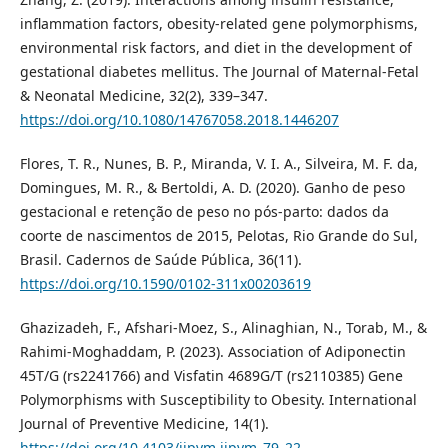
inflammation factors, obesity-related gene polymorphisms,
environmental risk factors, and diet in the development of
gestational diabetes mellitus. The Journal of Maternal-Fetal
& Neonatal Medicine, 32(2), 339–347.
https://doi.org/10.1080/14767058.2018.1446207
Flores, T. R., Nunes, B. P., Miranda, V. I. A., Silveira, M. F. da,
Domingues, M. R., & Bertoldi, A. D. (2020). Ganho de peso
gestacional e retenção de peso no pós-parto: dados da
coorte de nascimentos de 2015, Pelotas, Rio Grande do Sul,
Brasil. Cadernos de Saúde Pública, 36(11).
https://doi.org/10.1590/0102-311x00203619
Ghazizadeh, F., Afshari-Moez, S., Alinaghian, N., Torab, M., &
Rahimi-Moghaddam, P. (2023). Association of Adiponectin
45T/G (rs2241766) and Visfatin 4689G/T (rs2110385) Gene
Polymorphisms with Susceptibility to Obesity. International
Journal of Preventive Medicine, 14(1).
https://doi.org/10.4103/ijpvm.ijpvm_79_22