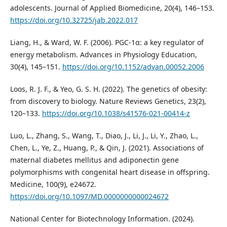
adolescents. Journal of Applied Biomedicine, 20(4), 146–153.
https://doi.org/10.32725/jab.2022.017
Liang, H., & Ward, W. F. (2006). PGC-1α: a key regulator of
energy metabolism. Advances in Physiology Education,
30(4), 145–151.
https://doi.org/10.1152/advan.00052.2006
Loos, R. J. F., & Yeo, G. S. H. (2022). The genetics of obesity:
from discovery to biology. Nature Reviews Genetics, 23(2),
120–133.
https://doi.org/10.1038/s41576-021-00414-z
Luo, L., Zhang, S., Wang, T., Diao, J., Li, J., Li, Y., Zhao, L.,
Chen, L., Ye, Z., Huang, P., & Qin, J. (2021). Associations of
maternal diabetes mellitus and adiponectin gene
polymorphisms with congenital heart disease in offspring.
Medicine, 100(9), e24672.
https://doi.org/10.1097/MD.0000000000024672
National Center for Biotechnology Information. (2024).