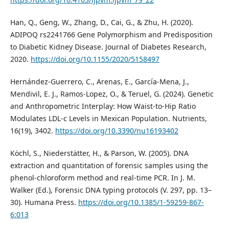
Han, Q., Geng, W., Zhang, D., Cai, G., & Zhu, H. (2020).
ADIPOQ rs2241766 Gene Polymorphism and Predisposition
to Diabetic Kidney Disease. Journal of Diabetes Research,
2020.
https://doi.org/10.1155/2020/5158497
Hernández-Guerrero, C., Arenas, E., García-Mena, J.,
Mendivil, E. J., Ramos-Lopez, O., & Teruel, G. (2024). Genetic
and Anthropometric Interplay: How Waist-to-Hip Ratio
Modulates LDL-c Levels in Mexican Population. Nutrients,
16(19), 3402.
https://doi.org/10.3390/nu16193402
Köchl, S., Niederstätter, H., & Parson, W. (2005). DNA
extraction and quantitation of forensic samples using the
phenol-chloroform method and real-time PCR. In J. M.
Walker (Ed.), Forensic DNA typing protocols (V. 297, pp. 13–
30). Humana Press.
https://doi.org/10.1385/1-59259-867-
6:013