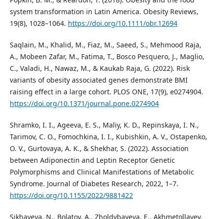
system transformation in Latin America. Obesity Reviews,
19(8), 1028–1064.
https://doi.org/10.1111/obr.12694
Saqlain, M., Khalid, M., Fiaz, M., Saeed, S., Mehmood Raja,
A., Mobeen Zafar, M., Fatima, T., Bosco Pesquero, J., Maglio,
C., Valadi, H., Nawaz, M., & Kaukab Raja, G. (2022). Risk
variants of obesity associated genes demonstrate BMI
raising effect in a large cohort. PLOS ONE, 17(9), e0274904.
https://doi.org/10.1371/journal.pone.0274904
Shramko, I. I., Ageeva, E. S., Maliy, K. D., Repinskaya, I. N.,
Tarimov, C. O., Fomochkina, I. I., Kubishkin, A. V., Ostapenko,
O. V., Gurtovaya, A. K., & Shekhar, S. (2022). Association
between Adiponectin and Leptin Receptor Genetic
Polymorphisms and Clinical Manifestations of Metabolic
Syndrome. Journal of Diabetes Research, 2022, 1–7.
https://doi.org/10.1155/2022/9881422
Sikhayeva, N., Bolatov, A., Zholdybayeva, E., Akhmetollayev,