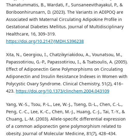
Thanatummatis, B., Wardati, F., Sunsaneevithayakul, P., &
Boriboonhirunsarn, D. (2023). The Variants in ADIPOQ are
Associated with Maternal Circulating Adipokine Profile in
Gestational Diabetes Mellitus. Journal of Multidisciplinary
Healthcare, 16, 309–319.
https://doi.org/10.2147/JMDH.S396238
Xita, N., Georgiou, I., Chatzikyriakidou, A., Vounatsou, M.,
Papassotiriou, G.-P., Papassotiriou, I., & Tsatsoulis, A. (2005).
Effect of Adiponectin Gene Polymorphisms on Circulating
Adiponectin and Insulin Resistance Indexes in Women with
Polycystic Ovary Syndrome. Clinical Chemistry, 51(2), 416–
423.
https://doi.org/10.1373/clinchem.2004.043109
Yang, W.-S., Tsou, P.-L., Lee, W.-J., Tseng, D.-L., Chen, C.-L.,
Peng, C.-C., Lee, K.-C., Chen, M.-J., Huang, C.-J., Tai, T.-Y., &
Chuang, L.-M. (2003). Allele-specific differential expression
of a common adiponectin gene polymorphism related to
obesity. Journal of Molecular Medicine, 81(7), 428–434.