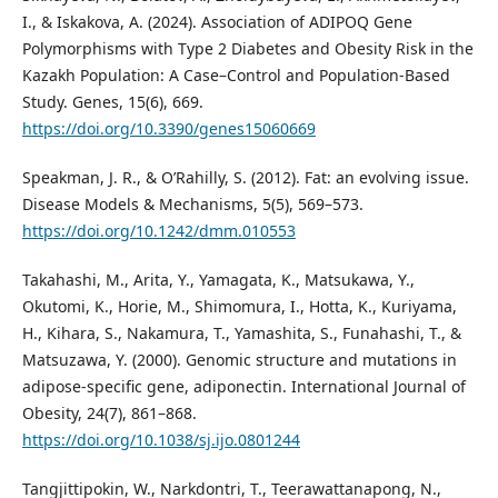
I., & Iskakova, A. (2024). Association of ADIPOQ Gene
Polymorphisms with Type 2 Diabetes and Obesity Risk in the
Kazakh Population: A Case–Control and Population-Based
Study. Genes, 15(6), 669.
https://doi.org/10.3390/genes15060669
Speakman, J. R., & O’Rahilly, S. (2012). Fat: an evolving issue.
Disease Models & Mechanisms, 5(5), 569–573.
https://doi.org/10.1242/dmm.010553
Takahashi, M., Arita, Y., Yamagata, K., Matsukawa, Y.,
Okutomi, K., Horie, M., Shimomura, I., Hotta, K., Kuriyama,
H., Kihara, S., Nakamura, T., Yamashita, S., Funahashi, T., &
Matsuzawa, Y. (2000). Genomic structure and mutations in
adipose-specific gene, adiponectin. International Journal of
Obesity, 24(7), 861–868.
https://doi.org/10.1038/sj.ijo.0801244
Tangjittipokin, W., Narkdontri, T., Teerawattanapong, N.,