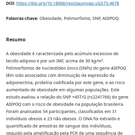
DOI:
https://doi.org/10.18066/revistaunivap.v32i73.4678
Palavras-chave:
Obesidade, Polimorfismo, SNP, ADIPOQ
Resumo
A obesidade é caracterizada pelo acúmulo excessivo de
tecido adiposo e por um IMC acima de 30 kg/m².
Polimorfismos de nucleotídeo único (SNPs) do gene
ADIPOQ
têm sido associados com diminuição da expressão da
adiponectina, proteína codificada por este gene, e ao risco
aumentado de obesidade em algumas populações. Este
estudo avaliou a relação do SNP +45T/G (rs2241766) do gene
ADIPOQ
com o risco de obesidade na população brasileira.
Foram analisados 54 participantes, classificados em 31
indivíduos obesos e 23 não obesos. O DNA foi extraído e
quantificado de amostras de sangue dos indivíduos,
seguido pela amplificação pela PCR de uma sequência de