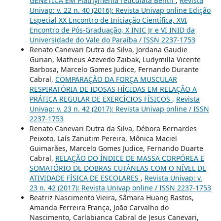
GENÉTICA EM Plathymenia reticulata Benth
,
Revista
Univap: v. 22 n. 40 (2016): Revista Univap online Edição
Especial XX Encontro de Iniciação Científica, XVI
Encontro de Pós-Graduação, X INIC Jr e VI INID da
Universidade do Vale do Paraíba / ISSN 2237-1753
Renato Canevari Dutra da Silva, Jordana Gaudie
Gurian, Matheus Azevedo Zaibak, Ludymilla Vicente
Barbosa, Marcelo Gomes Judice, Fernando Durante
Cabral,
COMPARAÇÃO DA FORÇA MUSCULAR
RESPIRATÓRIA DE IDOSAS HÍGIDAS EM RELAÇÃO A
PRÁTICA REGULAR DE EXERCÍCIOS FÍSICOS
,
Revista
Univap: v. 23 n. 42 (2017): Revista Univap online / ISSN
2237-1753
Renato Canevari Dutra da Silva, Débora Bernardes
Peixoto, Laís Zanutim Pereira, Mônica Maciel
Guimarães, Marcelo Gomes Judice, Fernando Duarte
Cabral,
RELAÇÃO DO ÍNDICE DE MASSA CORPÓREA E
SOMATÓRIO DE DOBRAS CUTÂNEAS COM O NÍVEL DE
ATIVIDADE FÍSICA DE ESCOLARES
,
Revista Univap: v.
23 n. 42 (2017): Revista Univap online / ISSN 2237-1753
Beatriz Nascimento Vieira, Sâmara Huang Bastos,
Amanda Ferreira França, João Carvalho do
Nascimento, Carlabianca Cabral de Jesus Canevari,