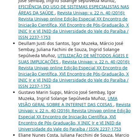
Jose Sembay, Ingrid Solange Sepúlveda Muñoz,
EFICIÊNCIA DO USO DE SISTEMAS ESPECIALISTAS NAS
ÁREAS DA SAÚDE
,
Revista Univap: v. 22 n. 40 (2016):
Revista Univap online Edição Especial XX Encontro de
Iniciação Científica, XVI Encontro de Pós-Graduação, X
INIC Jr e VI INID da Universidade do Vale do Paraíba /
ISSN 2237-1753
Deullam Justi dos Santos, Igor Muzeka, Márcio José
Sembay, Juliana Fachini de Souza, Ingrid Solange
Sepúlveda Muñoz,
UTILIZAÇÃO DE MÉTODOS ÁGEIS E
SUAS IMPLICAÇÕES
,
Revista Univap: v. 22 n. 40 (2016):
Revista Univap online Edição Especial XX Encontro de
Iniciação Científica, XVI Encontro de Pós-Graduação, X
INIC Jr e VI INID da Universidade do Vale do Paraíba /
ISSN 2237-1753
Gustavo Marin Suppi, Márcio José Sembay, Igor
Muzeka, Ingrid Solange Sepúlveda Muñoz,
UMA
VISÃO GERAL SOBRE A INTERNET DAS COISAS
,
Revista
Univap: v. 22 n. 40 (2016): Revista Univap online Edição
Especial XX Encontro de Iniciação Científica, XVI
Encontro de Pós-Graduação, X INIC Jr e VI INID da
Universidade do Vale do Paraíba / ISSN 2237-1753
Eliane Nunes Costa, Juliana Facchini de Souza, Marcio