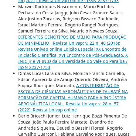
56 (2021): Revista Univap online - ISSN 2237-1753
Maxwel Rodrigues Nascimento, Mario Euclides
Pechara da Costa Jaeggi, Julio Cesar Gradice Saluci,
Alex Justino Zacarias, Rebyson Bissaco Guidinelle,
Israel Martins Pereira, Rogério Rangel Rodrigues,
Samuel Ferreira da Silva, Maurício Novaes Souza,
DIFERENTES GENÓTIPOS DE MILHO PARA PRODUÇÃO
DE MINIMILHO
,
Revista Univap: v. 22 n. 40 (2016):
Revista Univap online Edição Especial XX Encontro de
Iniciação Científica, XVI Encontro de Pós-Graduação, X
INIC Jr e VI INID da Universidade do Vale do Paraíba /
ISSN 2237-1753
Dimas Lucas Lara da Silva, Monica Franchi Carniello,
Edson Aparecida de Araujo Querido Oliveira, Andréia
Fogaça Rodrigues Maricato,
A CONTRIBUIÇÃO DA
ESCOLA DE CIÊNCIAS AERONÁUTICAS DE TAUBATÉ NA
FORMAÇÃO DE CAPITAL HUMANO PARA A INDÚSTRIA
AERONÁUTICA LOCAL
,
Revista Univap: v. 28 n. 57
(2022): Revista Univap online
Derio Brioschi Junior, Luiz Henrique Bozzi Pimenta De
Souza, João Paulo Pereira Marcate, Evandro de
Andrade Siqueira, Deusélio Bassini Fioresi, Rogério
Carvalho Guarçoni, Fabiana Carvalho Rodrigues, Lucas