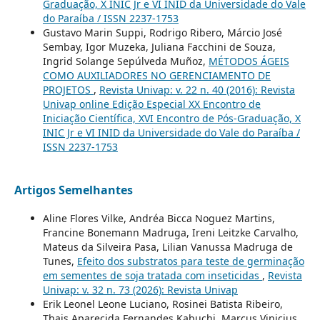
Graduação, X INIC Jr e VI INID da Universidade do Vale
do Paraíba / ISSN 2237-1753
Gustavo Marin Suppi, Rodrigo Ribero, Márcio José
Sembay, Igor Muzeka, Juliana Facchini de Souza,
Ingrid Solange Sepúlveda Muñoz,
MÉTODOS ÁGEIS
COMO AUXILIADORES NO GERENCIAMENTO DE
PROJETOS
,
Revista Univap: v. 22 n. 40 (2016): Revista
Univap online Edição Especial XX Encontro de
Iniciação Científica, XVI Encontro de Pós-Graduação, X
INIC Jr e VI INID da Universidade do Vale do Paraíba /
ISSN 2237-1753
Artigos Semelhantes
Aline Flores Vilke, Andréa Bicca Noguez Martins,
Francine Bonemann Madruga, Ireni Leitzke Carvalho,
Mateus da Silveira Pasa, Lilian Vanussa Madruga de
Tunes,
Efeito dos substratos para teste de germinação
em sementes de soja tratada com inseticidas
,
Revista
Univap: v. 32 n. 73 (2026): Revista Univap
Erik Leonel Leone Luciano, Rosinei Batista Ribeiro,
Thais Aparecida Fernandes Kabuchi, Marcus Vinicius