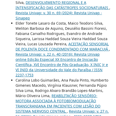
Silva,
DESENVOLVIMENTO REGIONAL E A
INTENSIFICAÇÃO DAS CATÁSTROFES SOCIONATURAIS
,
Revista Univap: v. 30 n. 69 (2024): Revista Univap -
Sinapeq
Elder Tonete Lasaro da Costa, Maico Teodoro Silva,
Weliton Barbosa de Aquino, Deusélio Bassini Fioresi,
Fabiana Carvalho Rodrigues, Evandro de Andrade
Siqueira, Larissa Haddad Souza Vieira Haddad Souza
Vieira, Lucas Louzada Pereira,
ACEITAÇÃO SENSORIAL
DE POLENTA DOCE CONDIMENTADO COM MARACUJÁ
,
Revista Univap: v. 22 n. 40 (2016): Revista Univap
online Edição Especial XX Encontro de Iniciação
Científica, XVI Encontro de Pós-Graduação, X INIC Jr e
VI INID da Universidade do Vale do Paraíba / ISSN
2237-1753
Carolina Lobo Guimarães, Ana Paula Pinto, Humberto
Gimenes Macedo, Virgínia Klausner, Fernanda Púpio
Silva Lima, Rodrigo Alvaro Brandão Lopes-Martins,
Mário Oliveira Lima,
REABILITAÇÃO SENSÓRIO-
MOTORA ASSOCIADA À FOTOBIOMODULAÇÃO
TRANSCRANIANA EM PACIENTES COM LESÃO DO
SISTEMA NERVOSO CENTRAL
,
Revista Univap: v. 27 n.