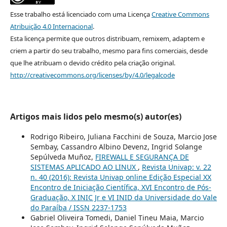
Esse trabalho está licenciado com uma Licença
Creative Commons
Atribuição 4.0 Internacional
.
Esta licença permite que outros distribuam, remixem, adaptem e
criem a partir do seu trabalho, mesmo para fins comerciais, desde
que lhe atribuam o devido crédito pela criação original.
http://creativecommons.org/licenses/by/4.0/legalcode
Artigos mais lidos pelo mesmo(s) autor(es)
Rodrigo Ribeiro, Juliana Facchini de Souza, Marcio Jose
Sembay, Cassandro Albino Devenz, Ingrid Solange
Sepúlveda Muñoz,
FIREWALL E SEGURANÇA DE
SISTEMAS APLICADO AO LINUX
,
Revista Univap: v. 22
n. 40 (2016): Revista Univap online Edição Especial XX
Encontro de Iniciação Científica, XVI Encontro de Pós-
Graduação, X INIC Jr e VI INID da Universidade do Vale
do Paraíba / ISSN 2237-1753
Gabriel Oliveira Tomedi, Daniel Tineu Maia, Marcio