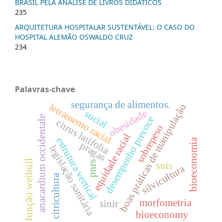
BRASIL PELA ANÁLISE DE LIVROS DIDÁTICOS
235
ARQUITETURA HOSPITALAR SUSTENTÁVEL: O CASO DO
HOSPITAL ALEMÃO OSWALDO CRUZ
234
Palavras-chave
segurança de alimentos.
letramento racial
boas práticas de manipulação
obesidade
social
anacardium occidentale
desempenho precoce
citrus latifolia
sobrepeso
equidade racial
estrutura vertical
bioeconomia
pragas
legislação sanitária
função weibull
pnrs
snis
silvicultura
citricultura
morfometria
sinir
bioeconomy