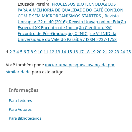
Louzada Pereira,
PROCESSOS BIOTECNOLÓGICOS
PARA A MELHORIA DE QUALIDADE DO CAFÉ CONILON,
COM E SEM MICRORGANISMOS STARTERS
,
Revista
Univap: v. 22 n. 40 (2016): Revista Univap online Edição
Especial XX Encontro de Iniciação Científica, XVI
Encontro de Pós-Graduação, X INIC Jr e VI INID da
Universidade do Vale do Paraíba / ISSN 2237-1753
1
2
3
4
5
6
7
8
9
10
11
12
13
14
15
16
17
18
19
20
21
22
23
24
25
Você também pode
iniciar uma pesquisa avançada por
similaridade
para este artigo.
Informações
Para Leitores
Para Autores
Para Bibliotecários