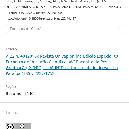
Silva, G. M., Souza, J. F., Sembay, M. J., & Sepúlveda Muñoz, I. S. (2017).
DESENVOLVIMENTO DE APLICATIVOS PARA DISPOSITIVOS MÓVEIS – REVISÃO DE
LITERATURA.
Revista Univap
,
22
(40), 785.
https://doi.org/10.18066/revistaunivap.v22i40.497
Fomatos de Citação
Edição
v. 22 n. 40 (2016): Revista Univap online Edição Especial XX
Encontro de Iniciação Científica, XVI Encontro de Pós-
Graduação, X INIC Jr e VI INID da Universidade do Vale do
Paraíba / ISSN 2237-1753
Seção
Resumo - INIC
Licença