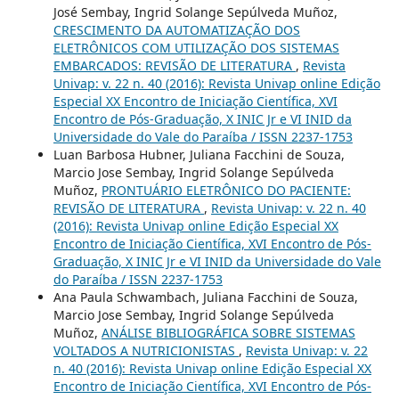
José Sembay, Ingrid Solange Sepúlveda Muñoz,
CRESCIMENTO DA AUTOMATIZAÇÃO DOS
ELETRÔNICOS COM UTILIZAÇÃO DOS SISTEMAS
EMBARCADOS: REVISÃO DE LITERATURA
,
Revista
Univap: v. 22 n. 40 (2016): Revista Univap online Edição
Especial XX Encontro de Iniciação Científica, XVI
Encontro de Pós-Graduação, X INIC Jr e VI INID da
Universidade do Vale do Paraíba / ISSN 2237-1753
Luan Barbosa Hubner, Juliana Facchini de Souza,
Marcio Jose Sembay, Ingrid Solange Sepúlveda
Muñoz,
PRONTUÁRIO ELETRÔNICO DO PACIENTE:
REVISÃO DE LITERATURA
,
Revista Univap: v. 22 n. 40
(2016): Revista Univap online Edição Especial XX
Encontro de Iniciação Científica, XVI Encontro de Pós-
Graduação, X INIC Jr e VI INID da Universidade do Vale
do Paraíba / ISSN 2237-1753
Ana Paula Schwambach, Juliana Facchini de Souza,
Marcio Jose Sembay, Ingrid Solange Sepúlveda
Muñoz,
ANÁLISE BIBLIOGRÁFICA SOBRE SISTEMAS
VOLTADOS A NUTRICIONISTAS
,
Revista Univap: v. 22
n. 40 (2016): Revista Univap online Edição Especial XX
Encontro de Iniciação Científica, XVI Encontro de Pós-