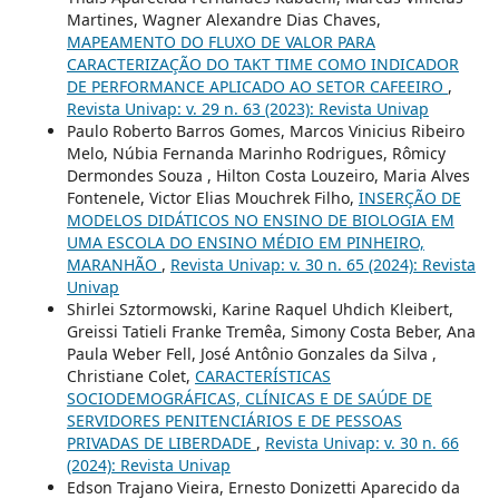
Martines, Wagner Alexandre Dias Chaves,
MAPEAMENTO DO FLUXO DE VALOR PARA
CARACTERIZAÇÃO DO TAKT TIME COMO INDICADOR
DE PERFORMANCE APLICADO AO SETOR CAFEEIRO
,
Revista Univap: v. 29 n. 63 (2023): Revista Univap
Paulo Roberto Barros Gomes, Marcos Vinicius Ribeiro
Melo, Núbia Fernanda Marinho Rodrigues, Rômicy
Dermondes Souza , Hilton Costa Louzeiro, Maria Alves
Fontenele, Victor Elias Mouchrek Filho,
INSERÇÃO DE
MODELOS DIDÁTICOS NO ENSINO DE BIOLOGIA EM
UMA ESCOLA DO ENSINO MÉDIO EM PINHEIRO,
MARANHÃO
,
Revista Univap: v. 30 n. 65 (2024): Revista
Univap
Shirlei Sztormowski, Karine Raquel Uhdich Kleibert,
Greissi Tatieli Franke Tremêa, Simony Costa Beber, Ana
Paula Weber Fell, José Antônio Gonzales da Silva ,
Christiane Colet,
CARACTERÍSTICAS
SOCIODEMOGRÁFICAS, CLÍNICAS E DE SAÚDE DE
SERVIDORES PENITENCIÁRIOS E DE PESSOAS
PRIVADAS DE LIBERDADE
,
Revista Univap: v. 30 n. 66
(2024): Revista Univap
Edson Trajano Vieira, Ernesto Donizetti Aparecido da