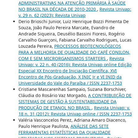
ADMINISTRATIVAS NA ATENÇÃO PRIMÁRIA À SAÚDE
NO BRASIL NA DÉCADA DE 2010-2020
,
Revista Univap:
v. 29 n. 62 (2023): Revista Univap
Derio Brioschi Junior, Luiz Henrique Bozzi Pimenta De
Souza, João Paulo Pereira Marcate, Evandro de
Andrade Siqueira, Deusélio Bassini Fioresi, Rogério
Carvalho Guarçoni, Fabiana Carvalho Rodrigues, Lucas
Louzada Pereira,
PROCESSOS BIOTECNOLÓGICOS
PARA A MELHORIA DE QUALIDADE DO CAFÉ CONILON,
COM E SEM MICRORGANISMOS STARTERS
,
Revista
Univap: v. 22 n. 40 (2016): Revista Univap online Edição
Especial XX Encontro de Iniciação Científica, XVI
Encontro de Pós-Graduação, X INIC Jr e VI INID da
Universidade do Vale do Paraíba / ISSN 2237-1753
Cristiane Mascarenhas Sampaio, Suzana Borschiver,
Cláudia do Rosário Vaz Morgado,
A CONTRIBUIÇÃO DE
SISTEMAS DE GESTÃO À SUSTENTABILIDADE DA
PRODUÇÃO DE ETANOL NO BRASIL
,
Revista Univap: v.
18 n. 31 (2012): Revista Univap online / ISSN 2237-1753
Valéria Vasconcelos Perez, Adriana Amaro Diacenco,
Paulo Henrique Paulista,
ANÁLISE DAS SETE
FERRAMENTAS ESTATÍSTICAS DA QUALIDADE