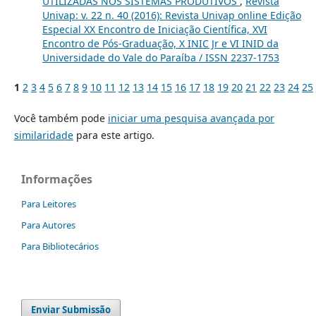
UTILIZADAS NOS SISTEMAS PRODUTIVOS
,
Revista
Univap: v. 22 n. 40 (2016): Revista Univap online Edição
Especial XX Encontro de Iniciação Científica, XVI
Encontro de Pós-Graduação, X INIC Jr e VI INID da
Universidade do Vale do Paraíba / ISSN 2237-1753
1
2
3
4
5
6
7
8
9
10
11
12
13
14
15
16
17
18
19
20
21
22
23
24
25
Você também pode
iniciar uma pesquisa avançada por
similaridade
para este artigo.
Informações
Para Leitores
Para Autores
Para Bibliotecários
Enviar Submissão