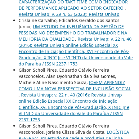
CARACTERIZAÇÃO DO TAKT TIME COMO INDICADOR
DE PERFORMANCE APLICADO AO SETOR CAFEEIRO
,
Revista Univap: v. 29 n. 63 (2023): Revista Univap
Crislaine Carvalho, Edicarlos Geraldo dos Santos
Junior,
UM ESTUDO DA INFLUÊNCIA DA GESTÃO DE
PESSOAS NO DESEMPENHO DO TRABALHADOR E NA
MELHORIA DA QUALIDADE
,
Revista Univap: v. 22 n. 40
(2016): Revista Univap online Edição Especial XX
Encontro de Iniciação Científica, XVI Encontro de Pós-
Graduação, X INIC Jr e VI INID da Universidade do Vale
do Paraíba / ISSN 2237-1753
Gilson Scholl Pires, Eduardo Otávio Ferreira
Vasconcelos, Alan Dyohnathan da Silva Gomes,
Michele Aline Nascimento Souza,
JOVEM APRENDIZ
COMO UMA NOVA PERSPECTIVA DE INCLUSÃO SOCIAL
,
Revista Univap: v. 22 n. 40 (2016): Revista Univap
online Edição Especial XX Encontro de Iniciação
Científica, XVI Encontro de Pós-Graduação, X INIC Jr e
VI INID da Universidade do Vale do Paraíba / ISSN
2237-1753
Gilson Scholl Pires, Eduardo Otávio Ferreira
Vasconcelos, Jorlane Clisse Silva da Costa,
LOGÍSTICA
REVERSA: um estudo na cadeia produtiva da linha