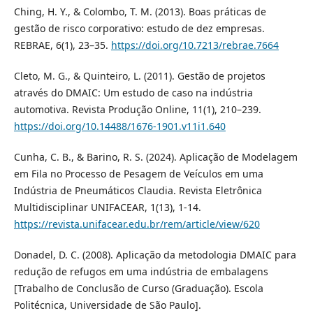
Ching, H. Y., & Colombo, T. M. (2013). Boas práticas de
gestão de risco corporativo: estudo de dez empresas.
REBRAE, 6(1), 23–35.
https://doi.org/10.7213/rebrae.7664
Cleto, M. G., & Quinteiro, L. (2011). Gestão de projetos
através do DMAIC: Um estudo de caso na indústria
automotiva. Revista Produção Online, 11(1), 210–239.
https://doi.org/10.14488/1676-1901.v11i1.640
Cunha, C. B., & Barino, R. S. (2024). Aplicação de Modelagem
em Fila no Processo de Pesagem de Veículos em uma
Indústria de Pneumáticos Claudia. Revista Eletrônica
Multidisciplinar UNIFACEAR, 1(13), 1-14.
https://revista.unifacear.edu.br/rem/article/view/620
Donadel, D. C. (2008). Aplicação da metodologia DMAIC para
redução de refugos em uma indústria de embalagens
[Trabalho de Conclusão de Curso (Graduação). Escola
Politécnica, Universidade de São Paulo].