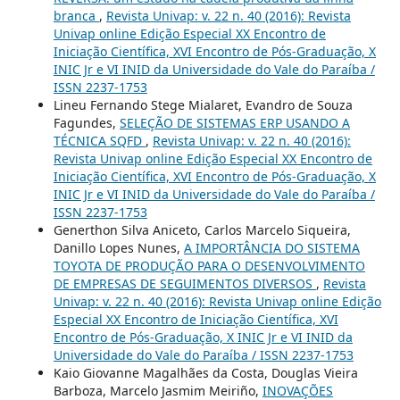
branca
,
Revista Univap: v. 22 n. 40 (2016): Revista
Univap online Edição Especial XX Encontro de
Iniciação Científica, XVI Encontro de Pós-Graduação, X
INIC Jr e VI INID da Universidade do Vale do Paraíba /
ISSN 2237-1753
Lineu Fernando Stege Mialaret, Evandro de Souza
Fagundes,
SELEÇÃO DE SISTEMAS ERP USANDO A
TÉCNICA SQFD
,
Revista Univap: v. 22 n. 40 (2016):
Revista Univap online Edição Especial XX Encontro de
Iniciação Científica, XVI Encontro de Pós-Graduação, X
INIC Jr e VI INID da Universidade do Vale do Paraíba /
ISSN 2237-1753
Generthon Silva Aniceto, Carlos Marcelo Siqueira,
Danillo Lopes Nunes,
A IMPORTÂNCIA DO SISTEMA
TOYOTA DE PRODUÇÃO PARA O DESENVOLVIMENTO
DE EMPRESAS DE SEGUIMENTOS DIVERSOS
,
Revista
Univap: v. 22 n. 40 (2016): Revista Univap online Edição
Especial XX Encontro de Iniciação Científica, XVI
Encontro de Pós-Graduação, X INIC Jr e VI INID da
Universidade do Vale do Paraíba / ISSN 2237-1753
Kaio Giovanne Magalhães da Costa, Douglas Vieira
Barboza, Marcelo Jasmim Meiriño,
INOVAÇÕES