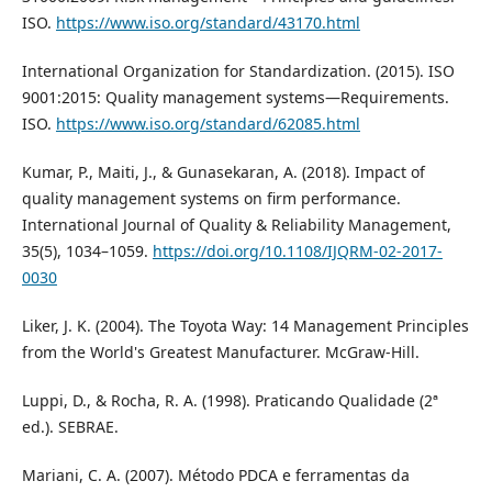
ISO.
https://www.iso.org/standard/43170.html
International Organization for Standardization. (2015). ISO
9001:2015: Quality management systems—Requirements.
ISO.
https://www.iso.org/standard/62085.html
Kumar, P., Maiti, J., & Gunasekaran, A. (2018). Impact of
quality management systems on firm performance.
International Journal of Quality & Reliability Management,
35(5), 1034–1059.
https://doi.org/10.1108/IJQRM-02-2017-
0030
Liker, J. K. (2004). The Toyota Way: 14 Management Principles
from the World's Greatest Manufacturer. McGraw-Hill.
Luppi, D., & Rocha, R. A. (1998). Praticando Qualidade (2ª
ed.). SEBRAE.
Mariani, C. A. (2007). Método PDCA e ferramentas da