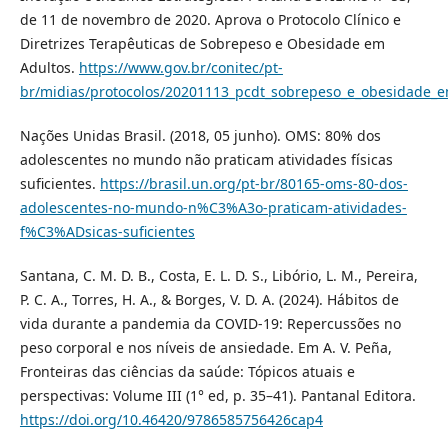
de 11 de novembro de 2020. Aprova o Protocolo Clínico e
Diretrizes Terapêuticas de Sobrepeso e Obesidade em
Adultos.
https://www.gov.br/conitec/pt-
br/midias/protocolos/20201113_pcdt_sobrepeso_e_obesidade_em
Nações Unidas Brasil. (2018, 05 junho). OMS: 80% dos
adolescentes no mundo não praticam atividades físicas
suficientes.
https://brasil.un.org/pt-br/80165-oms-80-dos-
adolescentes-no-mundo-n%C3%A3o-praticam-atividades-
f%C3%ADsicas-suficientes
Santana, C. M. D. B., Costa, E. L. D. S., Libório, L. M., Pereira,
P. C. A., Torres, H. A., & Borges, V. D. A. (2024). Hábitos de
vida durante a pandemia da COVID-19: Repercussões no
peso corporal e nos níveis de ansiedade. Em A. V. Peña,
Fronteiras das ciências da saúde: Tópicos atuais e
perspectivas: Volume III (1° ed, p. 35–41). Pantanal Editora.
https://doi.org/10.46420/9786585756426cap4