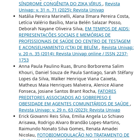
SÍNDROME CONGÊNITA DO ZIKA VÍRUS
,
Revista
Univap: v. 31 n. 71 (2025): Revista Univap
Natália Pereira Marinelli, Alana Ilmara Pereira Costa,
Letícia Valério Basílio, Maria Belén Salazar Posso,
Deborah Nayane Oliveira Silva,
EM TEMPOS DE AIDS:
REPRESENTAÇÕES SOCIAIS E MEMÓRIAS DE
PROFISSIONAIS DE SAÚDE DO CENTRO DE TESTAGEM
E ACONSELHAMENTO (CTA) DE BELÉM
,
Revista Univap:
v. 20 n. 35 (2014): Revista Univap online / ISSN 2237-
1753
Anna Paula Paulino Ruas, Bruno Borborema Salim
Khouri, Daniel Souza de Paula Santiago, Sarah Stéfany
Lopes da Silva, Walker Henrique Viana Caixeta,
Matheus Maia Henriques Malveira, Alenice Aliane
Fonseca, Josiane Santos Brant Rocha,
FATORES
PREDITORES ASSOCIADOS AO SOBREPESO E
OBESIDADE EM AGENTES COMUNITÁRIOS DE SAÚDE
,
Revista Univap: v. 29 n. 63 (2023): Revista Univap
Erick Giovanni Reis Silva, Emilia Angela Lo Schiavo
Arisawa, Rodrigo Alvaro Brandão Lopes-Martins,
Raimundo Nonato Silva Gomes, Renata Amadei
Nicolau,
FOTOBIOMODULAÇÃO NO TRATAMENTO DE