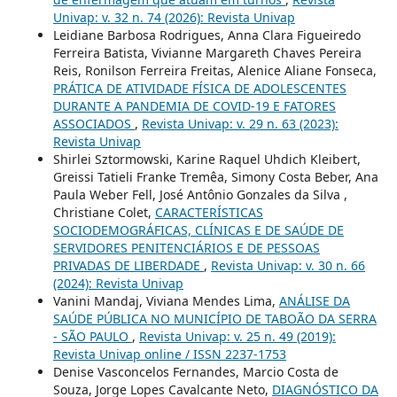
Univap: v. 32 n. 74 (2026): Revista Univap
Leidiane Barbosa Rodrigues, Anna Clara Figueiredo
Ferreira Batista, Vivianne Margareth Chaves Pereira
Reis, Ronilson Ferreira Freitas, Alenice Aliane Fonseca,
PRÁTICA DE ATIVIDADE FÍSICA DE ADOLESCENTES
DURANTE A PANDEMIA DE COVID-19 E FATORES
ASSOCIADOS
,
Revista Univap: v. 29 n. 63 (2023):
Revista Univap
Shirlei Sztormowski, Karine Raquel Uhdich Kleibert,
Greissi Tatieli Franke Tremêa, Simony Costa Beber, Ana
Paula Weber Fell, José Antônio Gonzales da Silva ,
Christiane Colet,
CARACTERÍSTICAS
SOCIODEMOGRÁFICAS, CLÍNICAS E DE SAÚDE DE
SERVIDORES PENITENCIÁRIOS E DE PESSOAS
PRIVADAS DE LIBERDADE
,
Revista Univap: v. 30 n. 66
(2024): Revista Univap
Vanini Mandaj, Viviana Mendes Lima,
ANÁLISE DA
SAÚDE PÚBLICA NO MUNICÍPIO DE TABOÃO DA SERRA
- SÃO PAULO
,
Revista Univap: v. 25 n. 49 (2019):
Revista Univap online / ISSN 2237-1753
Denise Vasconcelos Fernandes, Marcio Costa de
Souza, Jorge Lopes Cavalcante Neto,
DIAGNÓSTICO DA