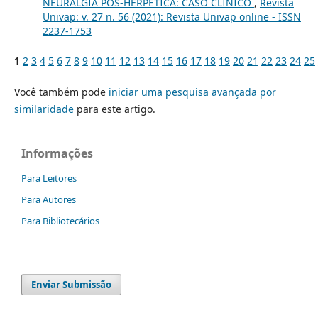
NEURALGIA PÓS-HERPÉTICA: CASO CLÍNICO
,
Revista
Univap: v. 27 n. 56 (2021): Revista Univap online - ISSN
2237-1753
1
2
3
4
5
6
7
8
9
10
11
12
13
14
15
16
17
18
19
20
21
22
23
24
25
Você também pode
iniciar uma pesquisa avançada por
similaridade
para este artigo.
Informações
Para Leitores
Para Autores
Para Bibliotecários
Enviar Submissão