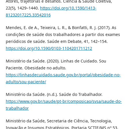
Atores, trajetórias e desafios. Ciência & Saúde Coletiva,
22(5), 1429–1440.
https://doi.org/10.1590/1413-
81232017225.33542016
Mendes, E. de A., Teixeira, L. R., & Bonfatti, R. J. (2017). As
condições de saúde dos trabalhadores a partir dos exames
periódicos de saúde. Saúde em Debate, 41, 142–154.
https://doi.org/10.1590/0103-1104201711212
Ministério da Saúde. (2020). Linhas de Cuidado. Sou
Paciente. Obesidade no adulto.
https://linhasdecuidado.saude.gov.br/portal/obesidade-no-
adulto/sou-paciente/
Ministério da Saúde. (n.d.). Saúde do Trabalhador.
https://www.gov.br/saude/pt-br/composicao/svsa/saude-do-
trabalhador
Ministério da Saúde, Secretaria de Ciência, Tecnologia,
Inovação e Insumos Estratégicos. Portaria SCTIE/MS nº 53,