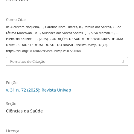
Como Citar
de Alcantara Nogueira, L., Caroline Nora Linares, R., Pereira dos Santos, C., de
Fátima Mantovani, M. ., Munhoes dos Santos Soares , J. ., Silva Marcon, S., …
Puchalski Kalinke, L. . (2025). CONDIÇÕES DE SAÚDE DE SERVIDORES DE UMA
UNIVERSIDADE FEDERAL DO SUL DO BRASIL.
Revista Univap
,
31
(72).
https://doi.org/10.18066/revistaunivap.v31i72.4664
Fomatos de Citação
Edição
v. 31 n. 72 (2025): Revista Univap
Seção
Ciências da Saúde
Licença