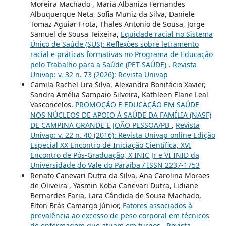
Moreira Machado , Maria Albaniza Fernandes
Albuquerque Neta, Sofia Muniz da Silva, Daniele
Tomaz Aguiar Frota, Thales Antonio de Sousa, Jorge
Samuel de Sousa Teixeira,
Equidade racial no Sistema
Único de Saúde (SUS): Reflexões sobre letramento
racial e práticas formativas no Programa de Educação
pelo Trabalho para a Saúde (PET-SAÚDE)
,
Revista
Univap: v. 32 n. 73 (2026): Revista Univap
Camila Rachel Lira Silva, Alexandra Bonifácio Xavier,
Sandra Amélia Sampaio Silveira, Kathleen Elane Leal
Vasconcelos,
PROMOÇÃO E EDUCAÇÃO EM SAÚDE
NOS NÚCLEOS DE APOIO À SAÚDE DA FAMÍLIA (NASF)
DE CAMPINA GRANDE E JOÃO PESSOA/PB
,
Revista
Univap: v. 22 n. 40 (2016): Revista Univap online Edição
Especial XX Encontro de Iniciação Científica, XVI
Encontro de Pós-Graduação, X INIC Jr e VI INID da
Universidade do Vale do Paraíba / ISSN 2237-1753
Renato Canevari Dutra da Silva, Ana Carolina Moraes
de Oliveira , Yasmin Koba Canevari Dutra, Lidiane
Bernardes Faria, Lara Cândida de Sousa Machado,
Elton Brás Camargo Júnior,
Fatores associados à
prevalência ao excesso de peso corporal em técnicos
de enfermagem que atuam em turnos
,
Revista