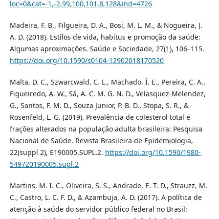
loc=0&cat=-1,-2,99,100,101,8,128&ind=4726
Madeira, F. B., Filgueira, D. A., Bosi, M. L. M., & Nogueira, J.
A. D. (2018). Estilos de vida, habitus e promoção da saúde:
Algumas aproximações. Saúde e Sociedade, 27(1), 106–115.
https://doi.org/10.1590/s0104-12902018170520
Malta, D. C., Szwarcwald, C. L., Machado, Í. E., Pereira, C. A.,
Figueiredo, A. W., Sá, A. C. M. G. N. D., Velasquez-Melendez,
G., Santos, F. M. D., Souza Junior, P. B. D., Stopa, S. R., &
Rosenfeld, L. G. (2019). Prevalência de colesterol total e
frações alterados na população adulta brasileira: Pesquisa
Nacional de Saúde. Revista Brasileira de Epidemiologia,
22(suppl 2), E190005.SUPL.2.
https://doi.org/10.1590/1980-
549720190005.supl.2
Martins, M. I. C., Oliveira, S. S., Andrade, E. T. D., Strauzz, M.
C., Castro, L. C. F. D., & Azambuja, A. D. (2017). A política de
atenção à saúde do servidor público federal no Brasil: